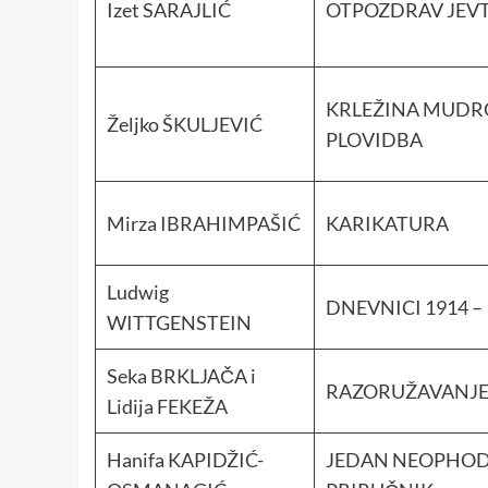
Izet SARAJLIĆ
OTPOZDRAV JEV
KRLEŽINA MUDR
Željko ŠKULJEVIĆ
PLOVIDBA
Mirza IBRAHIMPAŠIĆ
KARIKATURA
Ludwig
DNEVNICI 1914 –
WITTGENSTEIN
Seka BRKLJAČA i
RAZORUŽAVANJE 
Lidija FEKEŽA
Hanifa KAPIDŽIĆ-
JEDAN NEOPHO