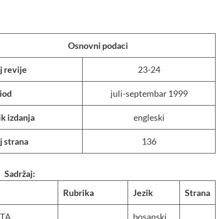
Osnovni podaci
j revije
23-24
iod
juli-septembar 1999
ik izdanja
engleski
j strana
136
Sadržaj:
Rubrika
Jezik
Strana
TA
bosanski,