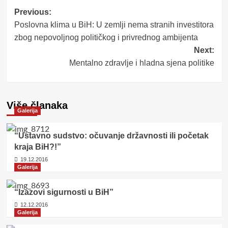
Post
Previous:
Poslovna klima u BiH: U zemlji nema stranih investitora
navigation
zbog nepovoljnog političkog i privrednog ambijenta
Next:
Mentalno zdravlje i hladna sjena politike
Više članaka
Galerija
“Ustavno sudstvo: očuvanje državnosti ili početak
kraja BiH?!”
19.12.2016
Galerija
“Izazovi sigurnosti u BiH”
12.12.2016
Galerija