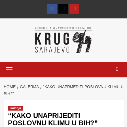
Skip
to
Facebook
Twitter
YouTube
content
Primary
Menu
HOME
GALERIJA
“KAKO UNAPRIJEDITI POSLOVNU KLIMU U
BIH?”
Galerija
“KAKO UNAPRIJEDITI
POSLOVNU KLIMU U BIH?”