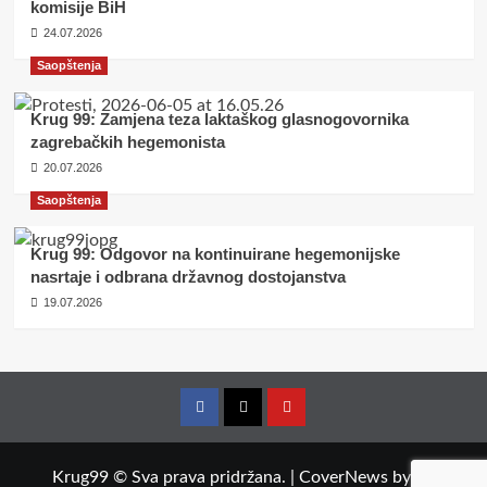
komisije BiH
24.07.2026
Saopštenja
Krug 99: Zamjena teza laktaškog glasnogovornika
zagrebačkih hegemonista
20.07.2026
Saopštenja
Krug 99: Odgovor na kontinuirane hegemonijske
nasrtaje i odbrana državnog dostojanstva
19.07.2026
Facebook
Twitter
YouTube
Krug99 © Sva prava pridržana.
|
CoverNews
by AF