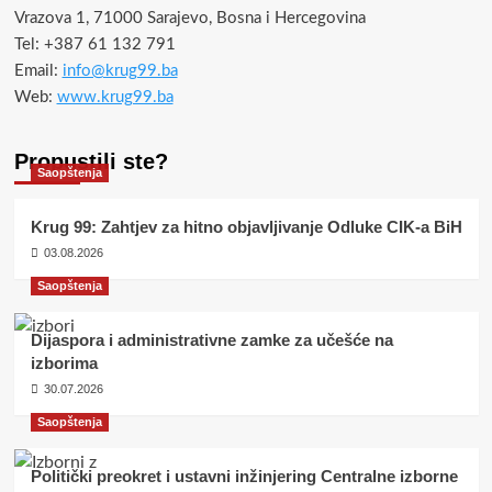
Vrazova 1, 71000 Sarajevo, Bosna i Hercegovina
Tel: +387 61 132 791
Email:
info@krug99.ba
Web:
www.krug99.ba
Propustili ste?
Saopštenja
Krug 99: Zahtjev za hitno objavljivanje Odluke CIK-a BiH
03.08.2026
Saopštenja
Dijaspora i administrativne zamke za učešće na
izborima
30.07.2026
Saopštenja
Politički preokret i ustavni inžinjering Centralne izborne