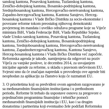
sanskog kantona, Posavskog kantona, Tuzlanskog kantona,
Zeničko-dobojskog kantona, Bosansko-podrinjskog kantona,
Srednjobosanskog kantona, Hercegovačko-neretvanskog kantona,
Zapadno-hercegovačkog kantona, Kantona Sarajevo, Herceg-
bosanskog kantona i Vlade Brčko Distrikta za socio-ekonomske i
povezane reforme tokom preostalog njihovog demokratski
povjerenog im mandata i uveliko odražava programe koje su Vijeće
ministara BiH, Vlada Federacije BiH, Vlada Republike Srpske,
vlade Unsko-sanskog kantona, Posavskog kantona, Tuzlanskog
kantona, Zeničko-dobojskog kantona, Bosanskopodrinjskog
kantona, Srednjobosanskog kantona, Hercegovačko-neretvanskog
kantona, Zapadnohercegovačkog kantona, Kantona Sarajevo,
Herceg-bosanskog kantona i Vlada Brčko Distrikta već započele.
Reformska agenda je takođe, namijenjena da odgovori na poziv
Vijeća za vanjske poslove, iz decembra 2014, za usvajanjem
inicijalne agende za reforme, u skladu s pravnom stečevinom EU.
Svjesni smo da će značajan napredak u provođenju ove agende biti
neophodan za aplikaciju za članstvo koju će razmatrati EU.
3. O prioritetima koji su predviđeni ovom agendom razgovarano je
sa međunarodnim finansijskim institucijama i u prethodnom
periodu. Reforme bi trebalo da uspostave osnovu za pregovore o
pojedinačnim programima finansijske i tehničke pomoći
međunarodnih finansijskih institucija i EU, kao i sa drugim
donatorima i partnerima koji eventualno žele podržati Reformsku