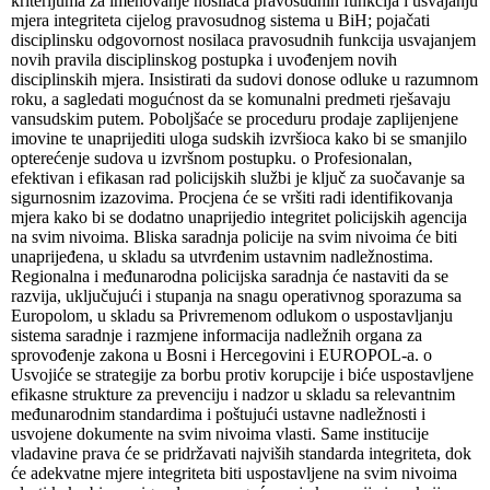
kriterijuma za imenovanje nosilaca pravosudnih funkcija i usvajanju
mjera integriteta cijelog pravosudnog sistema u BiH; pojačati
disciplinsku odgovornost nosilaca pravosudnih funkcija usvajanjem
novih pravila disciplinskog postupka i uvođenjem novih
disciplinskih mjera. Insistirati da sudovi donose odluke u razumnom
roku, a sagledati mogućnost da se komunalni predmeti rješavaju
vansudskim putem. Poboljšaće se proceduru prodaje zaplijenjene
imovine te unaprijediti uloga sudskih izvršioca kako bi se smanjilo
opterećenje sudova u izvršnom postupku. o Profesionalan,
efektivan i efikasan rad policijskih službi je ključ za suočavanje sa
sigurnosnim izazovima. Procjena će se vršiti radi identifikovanja
mjera kako bi se dodatno unaprijedio integritet policijskih agencija
na svim nivoima. Bliska saradnja policije na svim nivoima će biti
unaprijeđena, u skladu sa utvrđenim ustavnim nadležnostima.
Regionalna i međunarodna policijska saradnja će nastaviti da se
razvija, uključujući i stupanja na snagu operativnog sporazuma sa
Europolom, u skladu sa Privremenom odlukom o uspostavljanju
sistema saradnje i razmjene informacija nadležnih organa za
sprovođenje zakona u Bosni i Hercegovini i EUROPOL-a. o
Usvojiće se strategije za borbu protiv korupcije i biće uspostavljene
efikasne strukture za prevenciju i nadzor u skladu sa relevantnim
međunarodnim standardima i poštujući ustavne nadležnosti i
usvojene dokumente na svim nivoima vlasti. Same institucije
vladavine prava će se pridržavati najviših standarda integriteta, dok
će adekvatne mjere integriteta biti uspostavljene na svim nivoima