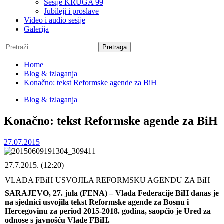
Sesije KRUGA 99
Jubileji i proslave
Video i audio sesije
Galerija
Pretraga:
Home
Blog & izlaganja
Konačno: tekst Reformske agende za BiH
Blog & izlaganja
Konačno: tekst Reformske agende za BiH
27.07.2015
27.7.2015. (12:20)
VLADA FBiH USVOJILA REFORMSKU AGENDU ZA BiH
SARAJEVO, 27. jula (FENA) – Vlada Federacije BiH danas je
na sjednici usvojila tekst Reformske agende za Bosnu i
Hercegovinu za period 2015-2018. godina, saopćio je Ured za
odnose s javnošću Vlade FBiH.