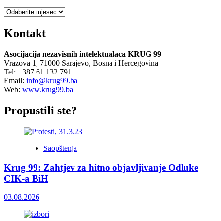
Arhiva
Kontakt
Asocijacija nezavisnih intelektualaca KRUG 99
Vrazova 1, 71000 Sarajevo, Bosna i Hercegovina
Tel: +387 61 132 791
Email:
info@krug99.ba
Web:
www.krug99.ba
Propustili ste?
Saopštenja
Krug 99: Zahtjev za hitno objavljivanje Odluke
CIK-a BiH
03.08.2026