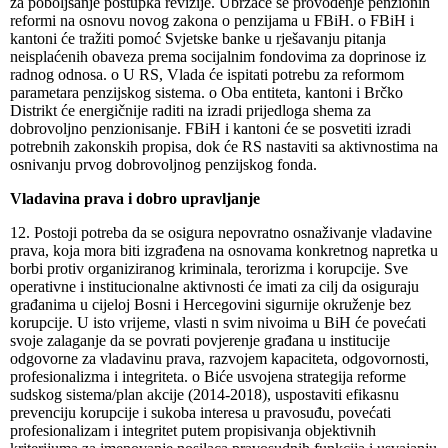
za poboljšanje postupka revizije. Ubrzaće se provođenje penzionih
reformi na osnovu novog zakona o penzijama u FBiH. o FBiH i
kantoni će tražiti pomoć Svjetske banke u rješavanju pitanja
neisplaćenih obaveza prema socijalnim fondovima za doprinose iz
radnog odnosa. o U RS, Vlada će ispitati potrebu za reformom
parametara penzijskog sistema. o Oba entiteta, kantoni i Brčko
Distrikt će energičnije raditi na izradi prijedloga shema za
dobrovoljno penzionisanje. FBiH i kantoni će se posvetiti izradi
potrebnih zakonskih propisa, dok će RS nastaviti sa aktivnostima na
osnivanju prvog dobrovoljnog penzijskog fonda.
Vladavina prava i dobro upravljanje
12. Postoji potreba da se osigura nepovratno osnaživanje vladavine
prava, koja mora biti izgrađena na osnovama konkretnog napretka u
borbi protiv organiziranog kriminala, terorizma i korupcije. Sve
operativne i institucionalne aktivnosti će imati za cilj da osiguraju
građanima u cijeloj Bosni i Hercegovini sigurnije okruženje bez
korupcije. U isto vrijeme, vlasti n svim nivoima u BiH će povećati
svoje zalaganje da se povrati povjerenje građana u institucije
odgovorne za vladavinu prava, razvojem kapaciteta, odgovornosti,
profesionalizma i integriteta. o Biće usvojena strategija reforme
sudskog sistema/plan akcije (2014-2018), uspostaviti efikasnu
prevenciju korupcije i sukoba interesa u pravosuđu, povećati
profesionalizam i integritet putem propisivanja objektivnih