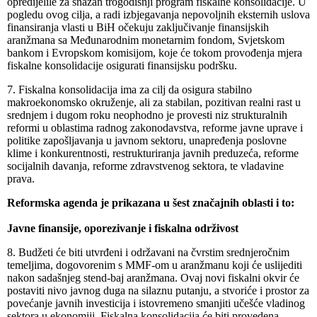
opredijelile za snažan trogodišnji program fiskalne konsolidacije. U
pogledu ovog cilja, a radi izbjegavanja nepovoljnih eksternih uslova
finansiranja vlasti u BiH očekuju zaključivanje finansijskih
aranžmana sa Međunarodnim monetarnim fondom, Svjetskom
bankom i Evropskom komisijom, koje će tokom provođenja mjera
fiskalne konsolidacije osigurati finansijsku podršku.
7. Fiskalna konsolidacija ima za cilj da osigura stabilno
makroekonomsko okruženje, ali za stabilan, pozitivan realni rast u
srednjem i dugom roku neophodno je provesti niz strukturalnih
reformi u oblastima radnog zakonodavstva, reforme javne uprave i
politike zapošljavanja u javnom sektoru, unapređenja poslovne
klime i konkurentnosti, restrukturiranja javnih preduzeća, reforme
socijalnih davanja, reforme zdravstvenog sektora, te vladavine
prava.
Reformska agenda je prikazana u šest značajnih oblasti i to:
Javne finansije, oporezivanje i fiskalna održivost
8. Budžeti će biti utvrđeni i održavani na čvrstim srednjeročnim
temeljima, dogovorenim s MMF-om u aranžmanu koji će uslijediti
nakon sadašnjeg stend-baj aranžmana. Ovaj novi fiskalni okvir će
postaviti nivo javnog duga na silaznu putanju, a stvoriće i prostor za
povećanje javnih investicija i istovremeno smanjiti učešće vladinog
sektora u ekonomiji. Fiskalna konsolidacija će biti provedena