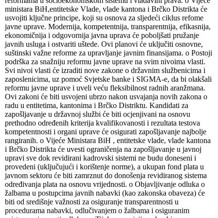
reformama u socioekonomskom sistemu i vladavini prava. o Vijeće
ministara BiH,entitetske Vlade, vlade kantona i Brčko Distrikta će
usvojiti ključne principe, koji su osnova za sljedeći ciklus refome
javne uprave. Modernija, kompetentnija, transparentnija, efikasnija,
ekonomičnija i odgovornija javna uprava će poboljšati pružanje
javnih usluga i ostvariti uštede. Ovi planovi će uključiti osnovne,
suštinski važne reforme za upravljanje javnim finansijama. o Postoji
podrška za snažniju reformu javne uprave na svim nivoima vlasti.
Svi nivoi vlasti će izraditi nove zakone o državnim službenicima i
zaposlenicima, uz pomoć Svjetske banke i SIGMA-e, da bi olakšali
reformu javne uprave i uveli veću fleksibilnost radnih aranžmana.
Ovi zakoni će biti usvojeni ubrzo nakon usvajanja novih zakona o
radu u entitetima, kantonima i Brčko Distriktu. Kandidati za
zapošljavanje u državnoj službi će biti ocjenjivani na osnovu
prethodno određenih kriterija kvalifikovanosti i rezultata testova
kompetentnosti i organi uprave će osigurati zapošljavanje najbolje
rangiranih. o Vijeće Ministara BiH , entitetske vlade, vlade kantona
i Brčko Distrikta će uvesti ograničenja na zapošljavanje u javnoj
upravi sve dok revidirani kadrovski sistemi ne budu doneseni i
provedeni (uključujući i korištenje norme), a ukupan fond plata u
javnom sektoru će biti zamrznut do donošenja revidiranog sistema
određivanja plata na osnovu vrijednosti. o Objavljivanje odluka o
žalbama u postupcima javnih nabavki (kao zakonska obaveza) će
biti od središnje važnosti za osiguranje transparentnosti u
procedurama nabavki, odlučivanjem o žalbama i osiguranim