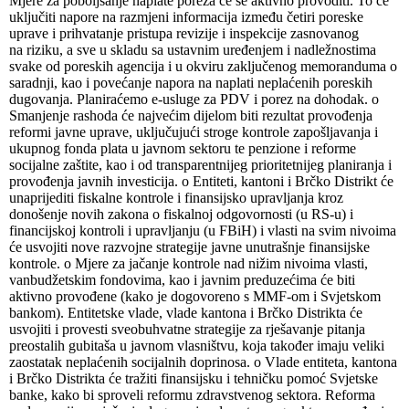
Mjere za poboljšanje naplate poreza će se aktivno provoditi. To će
uključiti napore na razmjeni informacija između četiri poreske
uprave i prihvatanje pristupa revizije i inspekcije zasnovanog
na riziku, a sve u skladu sa ustavnim uređenjem i nadležnostima
svake od poreskih agencija i u okviru zaključenog memoranduma o
saradnji, kao i povećanje napora na naplati neplaćenih poreskih
dugovanja. Planiraćemo e-usluge za PDV i porez na dohodak. o
Smanjenje rashoda će najvećim dijelom biti rezultat provođenja
reformi javne uprave, uključujući stroge kontrole zapošljavanja i
ukupnog fonda plata u javnom sektoru te penzione i reforme
socijalne zaštite, kao i od transparentnijeg prioritetnijeg planiranja i
provođenja javnih investicija. o Entiteti, kantoni i Brčko Distrikt će
unaprijediti fiskalne kontrole i finansijsko upravljanja kroz
donošenje novih zakona o fiskalnoj odgovornosti (u RS-u) i
financijskoj kontroli i upravljanju (u FBiH) i vlasti na svim nivoima
će usvojiti nove razvojne strategije javne unutrašnje finansijske
kontrole. o Mjere za jačanje kontrole nad nižim nivoima vlasti,
vanbudžetskim fondovima, kao i javnim preduzećima će biti
aktivno provođene (kako je dogovoreno s MMF-om i Svjetskom
bankom). Entitetske vlade, vlade kantona i Brčko Distrikta će
usvojiti i provesti sveobuhvatne strategije za rješavanje pitanja
preostalih gubitaša u javnom vlasništvu, koja također imaju veliki
zaostatak neplaćenih socijalnih doprinosa. o Vlade entiteta, kantona
i Brčko Distrikta će tražiti finansijsku i tehničku pomoć Svjetske
banke, kako bi sproveli reformu zdravstvenog sektora. Reforma