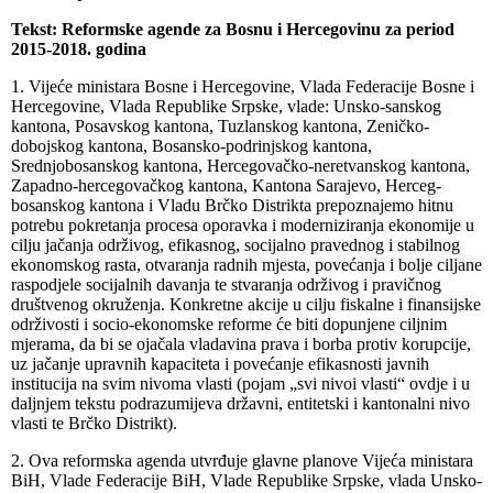
Tekst:
Reformske agende za Bosnu i Hercegovinu za period
2015-2018. godina
1. Vijeće ministara Bosne i Hercegovine, Vlada Federacije Bosne i
Hercegovine, Vlada Republike Srpske, vlade: Unsko-sanskog
kantona, Posavskog kantona, Tuzlanskog kantona, Zeničko-
dobojskog kantona, Bosansko-podrinjskog kantona,
Srednjobosanskog kantona, Hercegovačko-neretvanskog kantona,
Zapadno-hercegovačkog kantona, Kantona Sarajevo, Herceg-
bosanskog kantona i Vladu Brčko Distrikta prepoznajemo hitnu
potrebu pokretanja procesa oporavka i moderniziranja ekonomije u
cilju jačanja održivog, efikasnog, socijalno pravednog i stabilnog
ekonomskog rasta, otvaranja radnih mjesta, povećanja i bolje ciljane
raspodjele socijalnih davanja te stvaranja održivog i pravičnog
društvenog okruženja. Konkretne akcije u cilju fiskalne i finansijske
održivosti i socio-ekonomske reforme će biti dopunjene ciljnim
mjerama, da bi se ojačala vladavina prava i borba protiv korupcije,
uz jačanje upravnih kapaciteta i povećanje efikasnosti javnih
institucija na svim nivoma vlasti (pojam „svi nivoi vlasti“ ovdje i u
daljnjem tekstu podrazumijeva državni, entitetski i kantonalni nivo
vlasti te Brčko Distrikt).
2. Ova reformska agenda utvrđuje glavne planove Vijeća ministara
BiH, Vlade Federacije BiH, Vlade Republike Srpske, vlada Unsko-