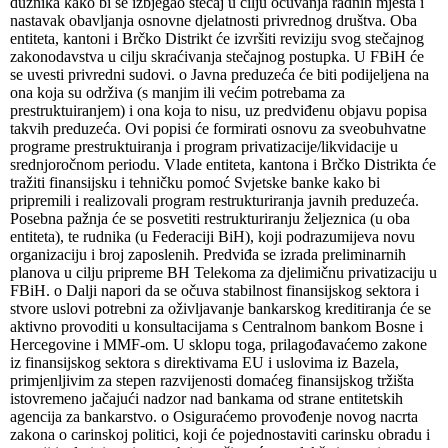
dužnika kako bi se izbjegao stečaj u cilju očuvanja radnih mjesta i
nastavak obavljanja osnovne djelatnosti privrednog društva. Oba
entiteta, kantoni i Brčko Distrikt će izvršiti reviziju svog stečajnog
zakonodavstva u cilju skraćivanja stečajnog postupka. U FBiH će
se uvesti privredni sudovi. o Javna preduzeća će biti podijeljena na
ona koja su održiva (s manjim ili većim potrebama za
prestruktuiranjem) i ona koja to nisu, uz predviđenu objavu popisa
takvih preduzeća. Ovi popisi će formirati osnovu za sveobuhvatne
programe prestruktuiranja i program privatizacije/likvidacije u
srednjoročnom periodu. Vlade entiteta, kantona i Brčko Distrikta će
tražiti finansijsku i tehničku pomoć Svjetske banke kako bi
pripremili i realizovali program restrukturiranja javnih preduzeća.
Posebna pažnja će se posvetiti restrukturiranju željeznica (u oba
entiteta), te rudnika (u Federaciji BiH), koji podrazumijeva novu
organizaciju i broj zaposlenih. Predviđa se izrada preliminarnih
planova u cilju pripreme BH Telekoma za djelimičnu privatizaciju u
FBiH. o Dalji napori da se očuva stabilnost finansijskog sektora i
stvore uslovi potrebni za oživljavanje bankarskog kreditiranja će se
aktivno provoditi u konsultacijama s Centralnom bankom Bosne i
Hercegovine i MMF-om. U sklopu toga, prilagođavaćemo zakone
iz finansijskog sektora s direktivama EU i uslovima iz Bazela,
primjenljivim za stepen razvijenosti domaćeg finansijskog tržišta
istovremeno jačajući nadzor nad bankama od strane entitetskih
agencija za bankarstvo. o Osiguraćemo provođenje novog nacrta
zakona o carinskoj politici, koji će pojednostaviti carinsku obradu i