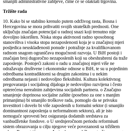
smanjiti administrativne zahtjeve, čime će se olakšati trgovina.
Tržište rada
10. Kako bi se stabilno krenulo putem održivog rasta, Bosna i
Hercegovina se mora prihvatiti svojih strateških prednosti. One
uključuju značajan potencijal u radnoj snazi koji trenutno nije
dovoljno iskorišten. Niska stopa aktivnosti radno sposobnog
stanovištva i visoka stopa nezaposlenosti koja je u značajnoj mjeri
posljedica neusklađenosti ponude i potražnje za kvalifikovanom
radnom snagom ograničava mogućnosti razvoja. U BiH postoji i
značajan broj dugoročno nezaposlenih koji su obeshrabreni da traže
zaposlenje. Postojeći zakoni o radu u značajnoj mjeri više ne
odražavaju društvene i ekonomske odnose u BiH, te su u pojedinim
odredbama kontradiktorni sa drugim zakonima i u nekim
odredbama nejasni i nedovoljno fleksibilni. Kultura kolektivnog
pregovaranja i socijalnog dijaloga je nedovoljno razvijena i često
opterećena nerealnim zahtjevima socijalnih partnera. o Značajno
smanjenje doprinosa socijalne zaštite (posebno za one s manjim
primanjima) bi smanjilo troškove rada, pomoglo da se privuku
investitori i dovelo bi više zaposlenih u formalni sektor (i smanjilo
dominantnost zaposlenja u neformalnom sektoru), ali je isto
nemoguće sprovesti bez osiguranja dodatnih sredstava za
vanbudžetske fondove. o U srednjeročnom periodu reformisati
sistem obrazovanja u cilju njegove veće povezanosti sa tržištem