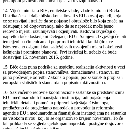
pristupom javnosti odlukama Tijela za reviziju nabavki.
14. Vijeće ministara BiH, entitetske vlade, vlade kantona i Brčko
Distrika će se i dalje blisko konsultovati s EU o ovoj agendi, koja
će se razvijati i tražiće da se pojasne i obrazlože bilo koja značajna
odstupanja od dogovorenog, tako da se napredak može jasno
redovno mjeriti, razumijevati i ocjenjivati. Redovni izvještaji o
napretku biće dostavljani Delegaciji EU u Sarajevu. Izvještaji će biti
temeljeni na činjenicama i po prirodi tehnički i kratki (dok će
istovremeno osigurati dati sadržaj svih usvojenih mjera i okolnosti
kašnjenja i promjena planova). Prvi izvještaj bi trebalo da bude
dostavljen 15. novembra 2015. godine.
15. Biće data puna podrška za uspješnu realizaciju aktivnosti u vezi
sa provođenjem popisa stanovništva, domaćinstava i stanova, uz
puno poštivanje odredbi Zakona o popisu, podzakonskih propisa i
europskih statističkih standarda u popisnim aktivnostima.
16. Sazivaćemo redovne koordinacione sastanke sa predstavnicima
EU i međunarodnih finansijskih institucija, radi pojašnjenja
tehničkih detalja i pomoći u pripremi izvještaja. Osim toga,
predlažemo da pregledamo napredak u provođenju reformske
agende s EU i međunarodnim finansijskim institucijama na sastanku
na visokom nivou, koji bi se organizovao krajem novembra. To će
biti prilika da se sagleda cjelokupan napredak i postigne dogovoro
svim suštinski važnim revizijama.