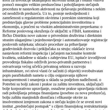
teren za investicije uklanjanjem skrivenih dotacija i ostalih vidova
pomoći mnogim velikim preduzećima i poboljšanjem stečajnih
procedura te nastavkom aktivnosti na rješavanju problema s nekim
od neodrživih preduzeća. Uz to, postoje nedosljednosti i
zamršenosti u regulatornim okvirima i poreskim sistemima koji
predstavljaju glavne probleme potencijalnim investitorima u
ekonomiju, a praćeni su visokim administrativnim preprekama: o
Reforme poslovnog okruženja će uključiti: u FBiH, kantonima i
Brčko Distriktu nove zakone o privrednim društvima i direktnim
stranim ulaganjima i pojednostavljenje i automatizovanje registracije
poslovnih subjekata; ubrzaće procedure za pribavljanje
građevinskih dozvola i priključaka za struju; olakšaće izvoz
nastavkom reformi inspekcija i jačanjem nacionalne kontrole
kvaliteta, usklađene u skladu s zahtjevima EU, ispitaće izvodljivost
provođenja fiskalno održivih javno-privatnih partnerstva i
ostvarivanja većeg učešća privatnog sektora u razvoju
infrastrukture, svi nivoi vlasti će sačiniti (i objaviti) sveobuhvatan
popis parafiskalnih nameta u cilju osiguravanja njihove
transparentnosti i smanjenja u skladu sa podjelom nadležnosti. o
Potrebni su bolji zakoni i prakse za zaštitu investitora, uključujući
bolje korporativno upravljanje, osnažene prakse upravljanja rizikom
radi poboljšanja pristupa finansijama (posebno za nova preduzeća),
bolju zaštitu manjinskih dioničara i efikasnije okvire za
insolventnost izmjenom zakona o stečaju kojim će se uvesti novi
institut „predstečajni postupak“ s ciljem finansijskog restrukturiranja