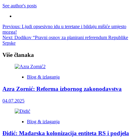
See author's posts
Post
Previous:
Ljudi opsesivno idu u teretane i bildaju mišiće umjesto
mozga!
navigation
Next:
Dodikov “Pravni osnov za planirani referendum Republike
Srpske
Više članaka
Blog & izlaganja
Azra Zornić: Reforma izbornog zakonodavstva
04.07.2025
Blog & izlaganja
Đidić: Mađarska kolonizacija entiteta RS i podjela