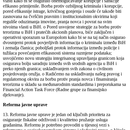
vlasti kako bi se osiguralo onemogućavanje korupcije i sankcije
efikasno primijenile. Borba protiv ozbiljnog kriminala i korupcije,
pored efikasnije istrage, krivičnog gonjenja i osude će takođe biti
zasnovana na čvršćim pravnim i institucionalnim okvirima koji
reguliše oduzimanja imovine, pranja novca i povrat na svim
nivoima vlasti u BiH. o Pored usvojene strategije za borbu protiv
terorizma u BiH i pratećih akcionih planova, biće zaključen i
operativni sporazum sa Europolom kako bi se na taj način osigurao
dvosmjerni protok povjerljivih informacija o kriminalu između BiH
i zemalja članica; poboljšati protok informacija između policije i
tužilaca povećanjem efikasnosti sistema razmjene podataka;
usvojićemo novu strategiju integrisanog upravljanja granicom koja
osigurava bolju saradnju između svih srodnih agencija u BiH i
preko njenih granica; usklađivanjem svih zakona o civilnom
posjedovanju oružja. o Radićemo na usklađivanju našeg pravog i
regulatornog okvira za borbu protiv pranja novca i finansiranja
terorizma u skladu sa međunarodnim standardima i preporukama sa
Financial Action Task Force (Radne grupe za finansijsko
djelovanje).
Reforma javne uprave
13. Reforma javne uprave je jedan od ključnih prioriteta za
osiguranje fiskalne održivosti i kvalitetno pružanje usluga
građanima. Reformu je potrebno provoditi u tijesnoj vezi s