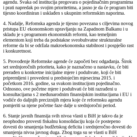
agendu. Svaka od institucija pregovara o pojedinačnim programima
i prati napredak po svojim prioritetima, a jasno je da će program biti
tijesno koordiniran i usklađen s ukupnim reformskim naporima.
4. Nadalje, Refomska agenda je tijesno povezana s ciljevima novog
pristupa EU ekonomskom upravljanju na Zapadnom Balkanu i u
skladu je s programom ekonomskih reformi, kao temeljnim
elementom koji treba da podstakne sveobuhvatne strukturalne
reforme da bi se održala makroekonomska stabilnost i pospješio rast
i konkuretnost.
5. Provođenje Reformske agende će započeti bez odgađanja. Širok
set srednjoročnih prioriteta, kako je naznačeno u nastavku, će biti
prerađen u konkretne inicijalne mjere i poduhvate, koji će biti
pripremljeni i provedeni u predstojećim mjesecima 2015. i
početkom 2016. godine, sa svakom institucijom pojedinačno.
Odnosno, ove početne mjere i poduhvati će biti razrađeni u
konsultacijama s 2 međunarodnim finansijskim institucijama i EU i
vodiće do daljnjih preciznijih mjera koje će reformsku agendu
pomjeriti sa njene početne faze dalje u srednjoročni period.
6. Stanje javnih finansija svih nivoa vlasti u BiH je takvo da je
neophodno provesti fiskalnu konsolidaciju koja će postepeno
dovesti do smanjenja budžetskog deficita i srednjeročno dovesti do
smanjenja nivoa javnog duga. Zbog toga su se vlasti u BiH