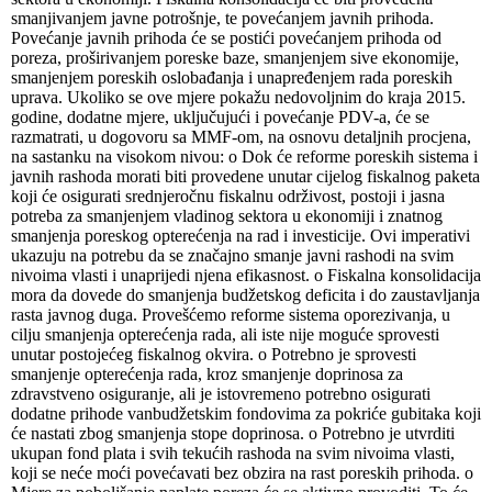
smanjivanjem javne potrošnje, te povećanjem javnih prihoda.
Povećanje javnih prihoda će se postići povećanjem prihoda od
poreza, proširivanjem poreske baze, smanjenjem sive ekonomije,
smanjenjem poreskih oslobađanja i unapređenjem rada poreskih
uprava. Ukoliko se ove mjere pokažu nedovoljnim do kraja 2015.
godine, dodatne mjere, uključujući i povećanje PDV-a, će se
razmatrati, u dogovoru sa MMF-om, na osnovu detaljnih procjena,
na sastanku na visokom nivou: o Dok će reforme poreskih sistema i
javnih rashoda morati biti provedene unutar cijelog fiskalnog paketa
koji će osigurati srednjeročnu fiskalnu održivost, postoji i jasna
potreba za smanjenjem vladinog sektora u ekonomiji i znatnog
smanjenja poreskog opterećenja na rad i investicije. Ovi imperativi
ukazuju na potrebu da se značajno smanje javni rashodi na svim
nivoima vlasti i unaprijedi njena efikasnost. o Fiskalna konsolidacija
mora da dovede do smanjenja budžetskog deficita i do zaustavljanja
rasta javnog duga. Provešćemo reforme sistema oporezivanja, u
cilju smanjenja opterećenja rada, ali iste nije moguće sprovesti
unutar postojećeg fiskalnog okvira. o Potrebno je sprovesti
smanjenje opterećenja rada, kroz smanjenje doprinosa za
zdravstveno osiguranje, ali je istovremeno potrebno osigurati
dodatne prihode vanbudžetskim fondovima za pokriće gubitaka koji
će nastati zbog smanjenja stope doprinosa. o Potrebno je utvrditi
ukupan fond plata i svih tekućih rashoda na svim nivoima vlasti,
koji se neće moći povećavati bez obzira na rast poreskih prihoda. o