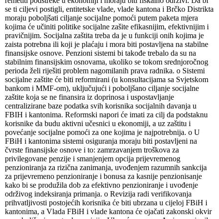
remetiti podstreke u ekonomiji i moraju biti fiskalno održivi. Da bi
se ti ciljevi postigli, entitetske vlade, vlade kantona i Brčko Distrikta
moraju poboljšati ciljanje socijalne pomoći putem paketa mjera
kojima će učiniti politike socijalne zašite efikasnijim, efektivnijim i
pravičnijim. Socijalna zaštita treba da je u funkciji onih kojima je
zaista potrebna ili koji je plaćaju i mora biti postavljena na stabilne
finansijske osnove. Penzioni sistemi bi takođe trebalo da su na
stabilnim finansijskim osnovama, ukoliko se tokom srednjoročnog
perioda želi riješiti problem nagomilanih prava radnika. o Sistemi
socijalne zaštite će biti reformirani (u konsultacijama sa Svjetskom
bankom i MMF-om), uključujući i poboljšano ciljanje socijalne
zaštite koja se ne finansira iz doprinosa i uspostavljanje
centralizirane baze podatka svih korisnika socijalnih davanja u
FBIH i kantonima. Reformski napori će imati za cilj da podstaknu
korisnike da budu aktivni učesnici u ekonomiji, a uz zaštitu i
povećanje socijalne pomoći za one kojima je najpotrebnija. o U
FBiH i kantonima sistemi osiguranja moraju biti postavljeni na
čvrste finansijske osnove i to: zamrzavanjem troškova za
privilegovane penzije i smanjenjem opcija prijevremenog
penzioniranja za rizična zanimanja, uvođenjem razumnih sankcija
za prijevremeno penzioniranje i bonusa za kasnije penzionisanje
kako bi se produžila dob za efektivno penzioniranje i uvođenje
održivog indeksiranja primanja. o Revizija radi verifikovanja
prihvatljivosti postojećih korisnika će biti ubrzana u cijeloj FBiH i
kantonima, a Vlada FBiH i vlade kantona će ojačati zakonski okvir