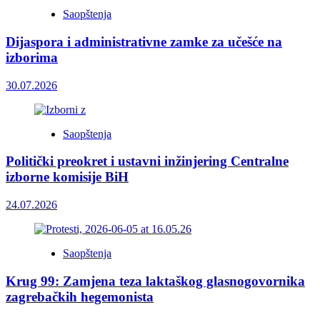
Saopštenja
Dijaspora i administrativne zamke za učešće na
izborima
30.07.2026
Saopštenja
Politički preokret i ustavni inžinjering Centralne
izborne komisije BiH
24.07.2026
Saopštenja
Krug 99: Zamjena teza laktaškog glasnogovornika
zagrebačkih hegemonista