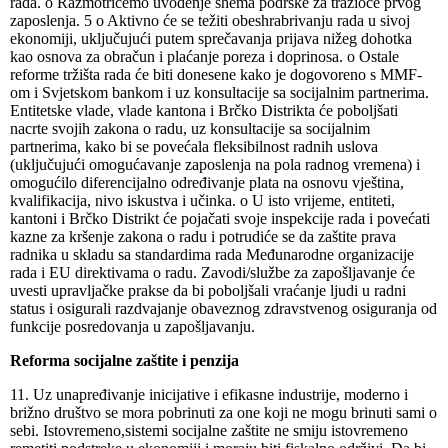
rada. o Razmotrićemo uvođenje shema podrške za tražioce prvog
zaposlenja. 5 o Aktivno će se težiti obeshrabrivanju rada u sivoj
ekonomiji, uključujući putem sprečavanja prijava nižeg dohotka
kao osnova za obračun i plaćanje poreza i doprinosa. o Ostale
reforme tržišta rada će biti donesene kako je dogovoreno s MMF-
om i Svjetskom bankom i uz konsultacije sa socijalnim partnerima.
Entitetske vlade, vlade kantona i Brčko Distrikta će poboljšati
nacrte svojih zakona o radu, uz konsultacije sa socijalnim
partnerima, kako bi se povećala fleksibilnost radnih uslova
(uključujući omogućavanje zaposlenja na pola radnog vremena) i
omogućilo diferencijalno određivanje plata na osnovu vještina,
kvalifikacija, nivo iskustva i učinka. o U isto vrijeme, entiteti,
kantoni i Brčko Distrikt će pojačati svoje inspekcije rada i povećati
kazne za kršenje zakona o radu i potrudiće se da zaštite prava
radnika u skladu sa standardima rada Međunarodne organizacije
rada i EU direktivama o radu. Zavodi/službe za zapošljavanje će
uvesti upravljačke prakse da bi poboljšali vraćanje ljudi u radni
status i osigurali razdvajanje obaveznog zdravstvenog osiguranja od
funkcije posredovanja u zapošljavanju.
Reforma socijalne zaštite i penzija
11. Uz unapređivanje inicijative i efikasne industrije, moderno i
brižno društvo se mora pobrinuti za one koji ne mogu brinuti sami o
sebi. Istovremeno,sistemi socijalne zaštite ne smiju istovremeno