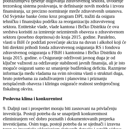
podrazumijeva rješenje dugovanja zdravstvenog sektora, uvođenje
trezorskog sistema poslovanja, te definisanje novih modela i izvora
finansiranja, uz precizno normiranje mreže zdravstvenih ustanova.
Od Svjetske banke ćemo kroz program DPL tražiti da osigura
tehničku i finansijsku podršku za reorganizaciju zdravstvenog
sektora. Entitetske vlade, vlade kantona i Brčko Distrikta će ova
sredstva koristiti za izmirenje neizmirenih obaveza u zdravstvenom
sektoru (posebno doprinosa) do kraja 2015. godine. Paralelno,
vlasti u BiH će podržati povećanje akciza na duvan i alkohol koji će
biti direktni prihodi fonda zdravstvenog osiguranja RS i fondova
zdravstvenog osiguranja u FBiH i kantonima i Brčko Distriktu do
kraja 2015. godine. o Osiguranje održivosti javnog duga je od
ključne važnosti za održavanje stabilnosti javnih finansija, ali je isto
moguće osigurati samo uz smanjenje budžetskog deficita. Razmjene
informacija među vladama na svim nivoima vlasti o strukturi duga,
bruto potrebama za zaduživanjem i planovima i priznanju
neisplaćenih obaveza i kliringu osiguraće realnost srednjeročnog
fiskalnog okvira.
Poslovna klima i konkurentost
9. Daljnji rast i prosperitet moraju biti zasnovani na privlačenju
investicija. Postoji potreba da se unaprijedi konkurentnost
eliminiranjem već dobro poznatih i dokumentovanih prepreka
investicijama. Osim toga, postoji potreba da se ujednači i izravna