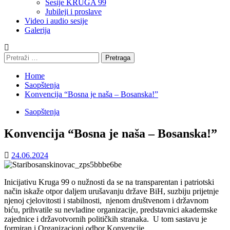
Sesije KRUGA 99
Jubileji i proslave
Video i audio sesije
Galerija
Pretraga:
Home
Saopštenja
Konvencija “Bosna je naša – Bosanska!”
Saopštenja
Konvencija “Bosna je naša – Bosanska!”
24.06.2024
Inicijativu Kruga 99 o nužnosti da se na transparentan i patriotski
način iskaže otpor daljem urušavanju države BiH, suzbiju prijetnje
njenoj cjelovitosti i stabilnosti, njenom društvenom i državnom
biću, prihvatile su nevladine organizacije, predstavnici akademske
zajednice i državotvornih političkih stranaka. U tom sastavu je
formiran i Organizacioni odbor Konvencije.