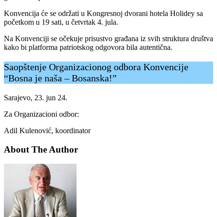
Konvencija će se održati u Kongresnoj dvorani hotela Holidey sa
početkom u 19 sati, u četvrtak 4. jula.
Na Konvenciji se očekuje prisustvo građana iz svih struktura društva
kako bi platforma patriotskog odgovora bila autentična.
Saopštenje Organizacionog odbora Konvencije
“Bosna je naša – Bosanska!”
Sarajevo, 23. jun 24.
Za Organizacioni odbor:
Adil Kulenović, koordinator
About The Author