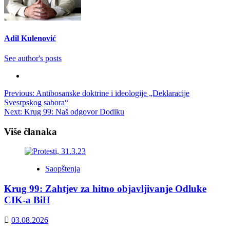
Adil Kulenović
See author's posts
Post
Previous:
Antibosanske doktrine i ideologije „Deklaracije
Svesrpskog sabora“
navigation
Next:
Krug 99: Naš odgovor Dodiku
Više članaka
Saopštenja
Krug 99: Zahtjev za hitno objavljivanje Odluke
CIK-a BiH
03.08.2026