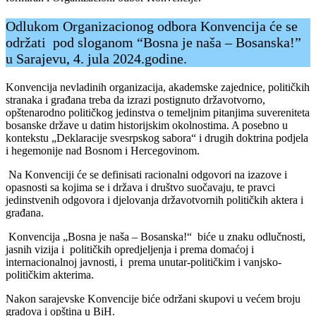
Odlukom Organizacionog odbora Konvencija će se
održati pod sloganom “Bosna je naša – Bosanska!”
u Sarajevu, 4. jula 2024.godine.
Konvencija nevladinih organizacija, akademske zajednice, političkih
stranaka i građana treba da izrazi postignuto državotvorno,
opštenarodno političkog jedinstva o temeljnim pitanjima suvereniteta
bosanske države u datim historijskim okolnostima. A posebno u
kontekstu „Deklaracije svesrpskog sabora“ i drugih doktrina podjela
i hegemonije nad Bosnom i Hercegovinom.
Na Konvenciji će se definisati racionalni odgovori na izazove i
opasnosti sa kojima se i država i društvo suočavaju, te pravci
jedinstvenih odgovora i djelovanja državotvornih političkih aktera i
građana.
Konvencija „Bosna je naša – Bosanska!“ biće u znaku odlučnosti,
jasnih vizija i političkih opredjeljenja i prema domaćoj i
internacionalnoj javnosti, i prema unutar-političkim i vanjsko-
političkim akterima.
Nakon sarajevske Konvencije biće održani skupovi u većem broju
gradova i opština u BiH.