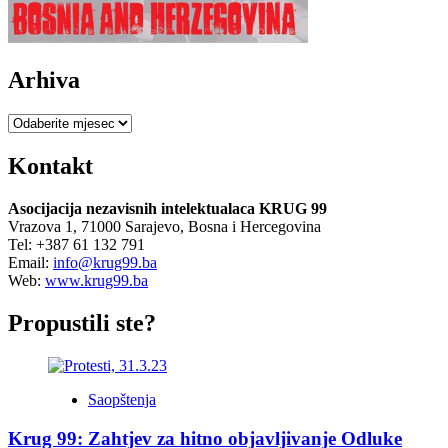
Arhiva
Arhiva
Kontakt
Asocijacija nezavisnih intelektualaca KRUG 99
Vrazova 1, 71000 Sarajevo, Bosna i Hercegovina
Tel: +387 61 132 791
Email:
info@krug99.ba
Web:
www.krug99.ba
Propustili ste?
Saopštenja
Krug 99: Zahtjev za hitno objavljivanje Odluke