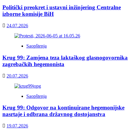
Politički preokret i ustavni inžinjering Centralne
izborne komisije BiH
24.07.2026
Saopštenja
Krug 99: Zamjena teza laktaškog glasnogovornika
zagrebačkih hegemonista
20.07.2026
Saopštenja
Krug 99: Odgovor na kontinuirane hegemonijske
nasrtaje i odbrana državnog dostojanstva
19.07.2026