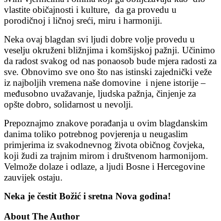
vlastite običajnosti i kulture, da ga provedu u
porodičnoj i ličnoj sreći, miru i harmoniji.
Neka ovaj blagdan svi ljudi dobre volje provedu u
veselju okruženi bližnjima i komšijskoj pažnji. Učinimo
da radost svakog od nas ponaosob bude mjera radosti za
sve. Obnovimo sve ono što nas istinski zajednički veže
iz najboljih vremena naše domovine i njene istorije –
međusobno uvažavanje, ljudska pažnja, činjenje za
opšte dobro, solidarnost u nevolji.
Prepoznajmo znakove porađanja u ovim blagdanskim
danima toliko potrebnog povjerenja u neugaslim
primjerima iz svakodnevnog života običnog čovjeka,
koji žudi za trajnim mirom i društvenom harmonijom.
Velmože dolaze i odlaze, a ljudi Bosne i Hercegovine
zauvijek ostaju.
Neka je čestit Božić i sretna Nova godina!
About The Author