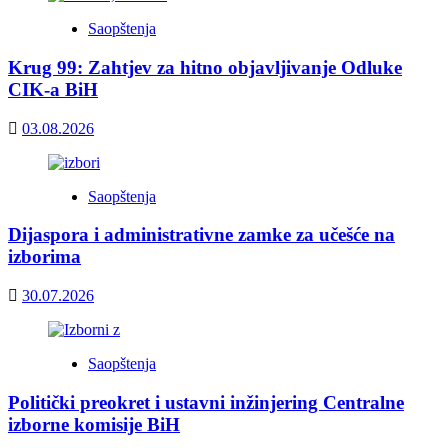
Saopštenja
Krug 99: Zahtjev za hitno objavljivanje Odluke
CIK-a BiH
03.08.2026
Saopštenja
Dijaspora i administrativne zamke za učešće na
izborima
30.07.2026
Saopštenja
Politički preokret i ustavni inžinjering Centralne
izborne komisije BiH