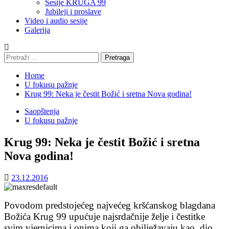
Sesije KRUGA 99
Jubileji i proslave
Video i audio sesije
Galerija
Pretraga:
Home
U fokusu pažnje
Krug 99: Neka je čestit Božić i sretna Nova godina!
Saopštenja
U fokusu pažnje
Krug 99: Neka je čestit Božić i sretna
Nova godina!
23.12.2016
Povodom predstojećeg najvećeg kršćanskog blagdana
Božića Krug 99 upućuje najsrdačnije želje i čestitke
svim vjernicima i onima koji ga obilježavaju kao dio