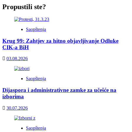
Propustili ste?
Saopštenja
Krug 99: Zahtjev za hitno objavljivanje Odluke
CIK-a BiH
03.08.2026
Saopštenja
Dijaspora i administrativne zamke za učešće na
izborima
30.07.2026
Saopštenja