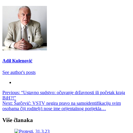
Adil Kulenović
See author's posts
Post
Previous:
“Ustavno sudstvo: očuvanje državnosti ili početak kraja
BiH?!”
navigation
Next:
Šarčević: VSTV negira pravo na samoidentifikaciju svim
osobama čiji roditelj/i nose ime orijentalnog porijekla…
Više članaka