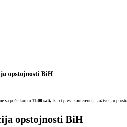
ja opstojnosti BiH
dine sa početkom u
11:00 sati,
kao i press konferencija „uživo“, u pro
ja opstojnosti BiH