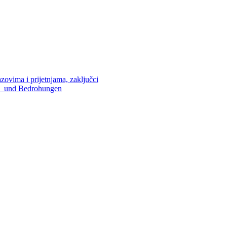
zovima i prijetnjama, zaključci
en und Bedrohungen