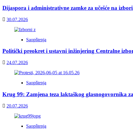
Dijaspora i administrativne zamke za učešće na izbor
30.07.2026
Saopštenja
Politički preokret i ustavni inžinjering Centralne izb
24.07.2026
Saopštenja
Krug 99: Zamjena teza laktaškog glasnogovornika z
20.07.2026
Saopštenja