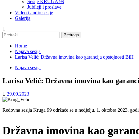
Sesije KRUGA 99
Jubileji i proslave
Video i audio sesije
Galerija
Pretraga:
Home
Najava sesija
Larisa Velić: Državna imovina kao garancija opstojnosti BiH
Najava sesija
Larisa Velić: Državna imovina kao garanci
29.09.2023
Redovna sesija Kruga 99 održaće se u nedjelju, 1. oktobra 2023. go
Državna imovina kao garanci