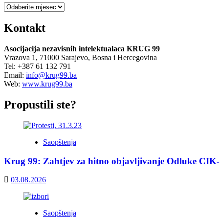
Arhiva
Kontakt
Asocijacija nezavisnih intelektualaca KRUG 99
Vrazova 1, 71000 Sarajevo, Bosna i Hercegovina
Tel: +387 61 132 791
Email:
info@krug99.ba
Web:
www.krug99.ba
Propustili ste?
Saopštenja
Krug 99: Zahtjev za hitno objavljivanje Odluke CIK
03.08.2026
Saopštenja