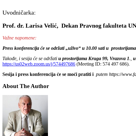
Uvodničarka:
Prof. dr. Larisa Velić, Dekan Pravnog fakulteta U
Važne napomene:
Press konferencija će se održati „uživo“ u 10.00 sati u prostorija
Takođe, i sesija će se održati
u prostorijama Kruga 99, Vrazova 1
.,
u
https://us02web.zoom.us/j/574497686
(Meeting ID: 574 497 686).
Sesija i press konferencija će se moći pratiti i
putem https://www.
About The Author