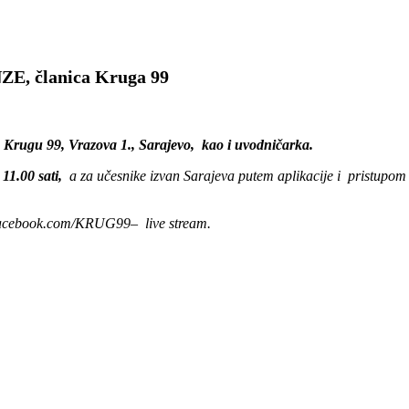
NZE, članica Kruga 99
ma Krugu 99, Vrazova 1., Sarajevo, kao i uvodničarka.
 11.00 sati,
a za učesnike izvan Sarajeva putem aplikacije i pristupo
facebook.com/KRUG99– live stream.