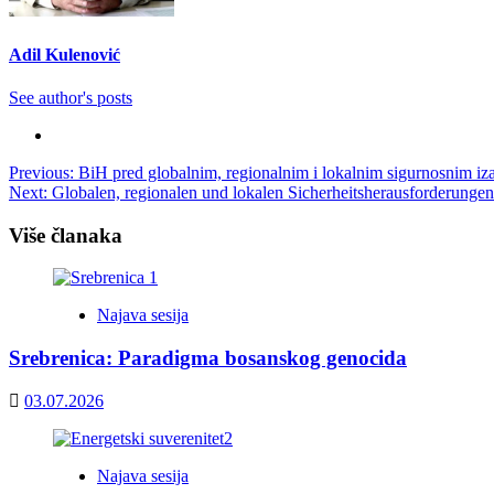
Adil Kulenović
See author's posts
Post
Previous:
BiH pred globalnim, regionalnim i lokalnim sigurnosnim iza
Next:
Globalen, regionalen und lokalen Sicherheitsherausforderung
navigation
Više članaka
Najava sesija
Srebrenica: Paradigma bosanskog genocida
03.07.2026
Najava sesija