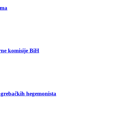
ima
orne komisije BiH
agrebačkih hegemonista