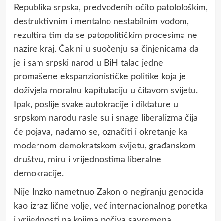
Republika srpska, predvođenih očito patolološkim,
destruktivnim i mentalno nestabilnim vođom,
rezultira tim da se patopolitičkim procesima ne
nazire kraj. Čak ni u suočenju sa činjenicama da
je i sam srpski narod u BiH talac jedne
promašene ekspanzionističke politike koja je
doživjela moralnu kapitulaciju u čitavom svijetu.
Ipak, poslije svake autokracije i diktature u
srpskom narodu rasle su i snage liberalizma čija
će pojava, nadamo se, označiti i okretanje ka
modernom demokratskom svijetu, građanskom
društvu, miru i vrijednostima liberalne
demokracije.
Nije Inzko nametnuo Zakon o negiranju genocida
kao izraz lične volje, već internacionalnog poretka
i vrijednosti na kojima počiva savremena