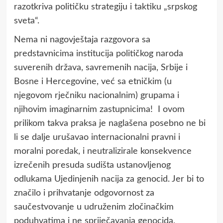
razotkriva političku strategiju i taktiku „srpskog
sveta“.
Nema ni nagovještaja razgovora sa
predstavnicima institucija političkog naroda
suverenih država, savremenih nacija, Srbije i
Bosne i Hercegovine, već sa etničkim (u
njegovom rječniku nacionalnim) grupama i
njihovim imaginarnim zastupnicima! I ovom
prilikom takva praksa je naglašena posebno ne bi
li se dalje urušavao internacionalni pravni i
moralni poredak, i neutralizirale konsekvence
izrečenih presuda sudišta ustanovljenog
odlukama Ujedinjenih nacija za genocid. Jer bi to
značilo i prihvatanje odgovornost za
saučestvovanje u udruženim zločinačkim
poduhvatima i ne spriječavanja genocida,