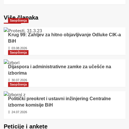
Više članaka
Saopštenja
Krug 99: Zahtjev za hitno objavljivanje Odluke CIK-a
BiH
03.08.2026
Saopštenja
Dijaspora i administrativne zamke za učešće na
izborima
30.07.2026
Saopštenja
Politički preokret i ustavni inžinjering Centralne
izborne komisije BiH
24.07.2026
Peticije i ankete