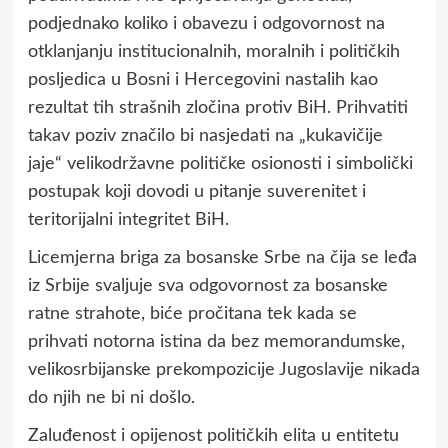
podjednako koliko i obavezu i odgovornost na
otklanjanju institucionalnih, moralnih i političkih
posljedica u Bosni i Hercegovini nastalih kao
rezultat tih strašnih zločina protiv BiH. Prihvatiti
takav poziv značilo bi nasjedati na „kukavičije
jaje“ velikodržavne političke osionosti i simbolički
postupak koji dovodi u pitanje suverenitet i
teritorijalni integritet BiH.
Licemjerna briga za bosanske Srbe na čija se leđa
iz Srbije svaljuje sva odgovornost za bosanske
ratne strahote, biće pročitana tek kada se
prihvati notorna istina da bez memorandumske,
velikosrbijanske prekompozicije Jugoslavije nikada
do njih ne bi ni došlo.
Zaluđenost i opijenost političkih elita u entitetu