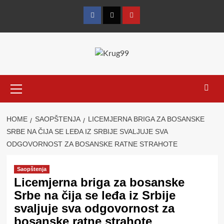
Skip
to
Facebook
Twitter
YouTube
content
Primary
Menu
HOME
SAOPŠTENJA
LICEMJERNA BRIGA ZA BOSANSKE
SRBE NA ČIJA SE LEĐA IZ SRBIJE SVALJUJE SVA
ODGOVORNOST ZA BOSANSKE RATNE STRAHOTE
Saopštenja
Licemjerna briga za bosanske
Srbe na čija se leđa iz Srbije
svaljuje sva odgovornost za
bosanske ratne strahote