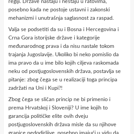
regiji. Države nastaju i nestaju u ratovima,
posebno kada ne postoje ustavni i zakonski
mehanizmi i unutrašnja saglasnost za raspad.
Valja se podsetiti da su i Bosna i Hercegovina i
Crna Gora istorijske države i kategorije
međunarodnog prava i da nisu nastale tokom
trajanja Jugoslavije. Ukoliko bi neko pomislio da
ima pravo da u ime bilo kojih ciljeva raskomada
neku od postjugoslovenskih država, postavlja se
pitanje: zbog čega se u realizaciji toga principa
zadržati na Uni i Kupi?!
Zbog čega se sličan princip ne bi primenio i
prema Hrvatskoj i Sloveniji? U ime kojih to
garancija političke elite ovih dveju
postjugoslovenskih država misle da su njihove
granice nedodirljive, posebno imajući u vidu da