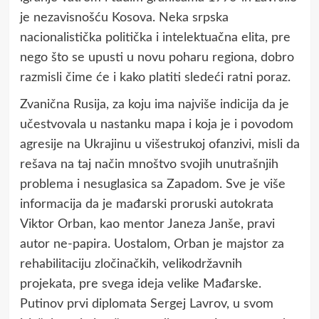
je nezavisnošću Kosova. Neka srpska
nacionalistička politička i intelektuačna elita, pre
nego što se upusti u novu poharu regiona, dobro
razmisli čime će i kako platiti sledeći ratni poraz.
Zvanična Rusija, za koju ima najviše indicija da je
učestvovala u nastanku mapa i koja je i povodom
agresije na Ukrajinu u višestrukoj ofanzivi, misli da
rešava na taj način mnoštvo svojih unutrašnjih
problema i nesuglasica sa Zapadom. Sve je više
informacija da je mađarski proruski autokrata
Viktor Orban, kao mentor Janeza Janše, pravi
autor ne-papira. Uostalom, Orban je majstor za
rehabilitaciju zločinačkih, velikodržavnih
projekata, pre svega ideja velike Mađarske.
Putinov prvi diplomata Sergej Lavrov, u svom