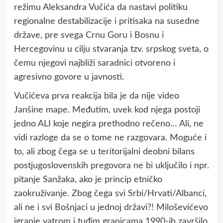
režimu Aleksandra Vučića da nastavi politiku
regionalne destabilizacije i pritisaka na susedne
države, pre svega Crnu Goru i Bosnu i
Hercegovinu u cilju stvaranja tzv. srpskog sveta, o
čemu njegovi najbliži saradnici otvoreno i
agresivno govore u javnosti.
Vučićeva prva reakcija bila je da nije video
Janšine mape. Međutim, uvek kod njega postoji
jedno ALI koje negira prethodno rečeno… Ali, ne
vidi razloge da se o tome ne razgovara. Moguće i
to, ali zbog čega se u teritorijalni deobni bilans
postjugoslovenskih pregovora ne bi uključilo i npr.
pitanje Sanžaka, ako je princip etničko
zaokruživanje. Zbog čega svi Srbi/Hrvati/Albanci,
ali ne i svi Bošnjaci u jednoj državi?! Miloševićevo
igranje vatrom i tuđim granicama 1990-ih završilo