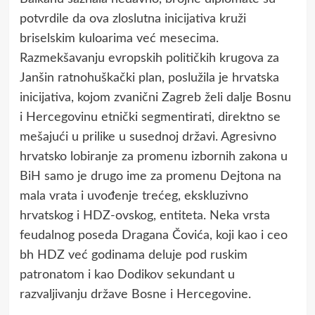
potvrdile da ova zloslutna inicijativa kruži
briselskim kuloarima već mesecima.
Razmekšavanju evropskih političkih krugova za
Janšin ratnohuškački plan, poslužila je hrvatska
inicijativa, kojom zvanični Zagreb želi dalje Bosnu
i Hercegovinu etnički segmentirati, direktno se
mešajući u prilike u susednoj državi. Agresivno
hrvatsko lobiranje za promenu izbornih zakona u
BiH samo je drugo ime za promenu Dejtona na
mala vrata i uvođenje trećeg, ekskluzivno
hrvatskog i HDZ-ovskog, entiteta. Neka vrsta
feudalnog poseda Dragana Čovića, koji kao i ceo
bh HDZ već godinama deluje pod ruskim
patronatom i kao Dodikov sekundant u
razvaljivanju države Bosne i Hercegovine.