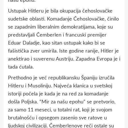
našu epohu.”
Ustupak Hitleru je bila okupacija čehoslovačke
sudetske oblasti. Komadanje Čehoslovačke, činilo
se zapadnim liberalnim demokratijama, koje su
predstavljali Čemberlen i francuski premijer
Eduar Daladje, kao sitan ustupak kako bi se
fašistička zver umirila. Iste godine ranije, Hitler je
anektirao i suverenu Austriju. Zapadna Evropa je i
tada ćutala.
Prethodno je već republikansku Španiju izručila
Hitleru i Musoliniju. Najveća klanica u svetskoj
istoriji počela je kada je na red za komadanje
došla Poljska. “Mir za našu epohu” se pretvorio,
za samo 11 meseci, u totalni rat, koji je svojom
brutalnošću i opsegom zasenio sve ratove u
ljudskoj civilizaciji. Čemberlenove reči ostale su