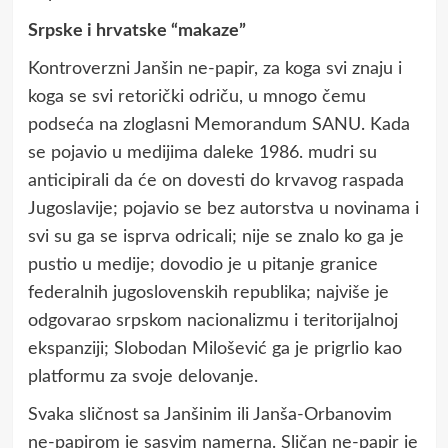
Srpske i hrvatske “makaze”
Kontroverzni Janšin ne-papir, za koga svi znaju i
koga se svi retorički odriču, u mnogo čemu
podseća na zloglasni Memorandum SANU. Kada
se pojavio u medijima daleke 1986. mudri su
anticipirali da će on dovesti do krvavog raspada
Jugoslavije; pojavio se bez autorstva u novinama i
svi su ga se isprva odricali; nije se znalo ko ga je
pustio u medije; dovodio je u pitanje granice
federalnih jugoslovenskih republika; najviše je
odgovarao srpskom nacionalizmu i teritorijalnoj
ekspanziji; Slobodan Milošević ga je prigrlio kao
platformu za svoje delovanje.
Svaka sličnost sa Janšinim ili Janša-Orbanovim
ne-papirom je sasvim namerna. Sličan ne-papir je