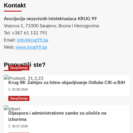
Kontakt
Asocijacija nezavisnih intelektualaca KRUG 99
Vrazova 1, 71000 Sarajevo, Bosna i Hercegovina
Tel: +387 61 132 791
Email:
info@krug99.ba
Web:
www.krug99.ba
Propustili ste?
Saopštenja
Krug 99: Zahtjev za hitno objavljivanje Odluke CIK-a BiH
03.08.2026
Saopštenja
Dijaspora i administrativne zamke za učešće na
izborima
30.07.2026