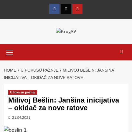
Skip
to
Facebook
Twitter
YouTube
content
Primary
Menu
HOME
U FOKUSU PAŽNJE
MILIVOJ BEŠLIN: JANŠINA
INICIJATIVA – OKIDAČ ZA NOVE RATOVE
U fokusu pažnje
Milivoj Bešlin: Janšina inicijativa
– okidač za nove ratove
21.04.2021