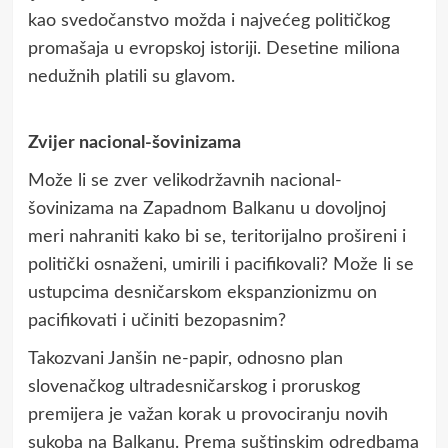
kao svedočanstvo možda i najvećeg političkog
promašaja u evropskoj istoriji. Desetine miliona
nedužnih platili su glavom.
Zvijer nacional-šovinizama
Može li se zver velikodržavnih nacional-
šovinizama na Zapadnom Balkanu u dovoljnoj
meri nahraniti kako bi se, teritorijalno prošireni i
politički osnaženi, umirili i pacifikovali? Može li se
ustupcima desničarskom ekspanzionizmu on
pacifikovati i učiniti bezopasnim?
Takozvani Janšin ne-papir, odnosno plan
slovenačkog ultradesničarskog i proruskog
premijera je važan korak u provociranju novih
sukoba na Balkanu. Prema suštinskim odredbama