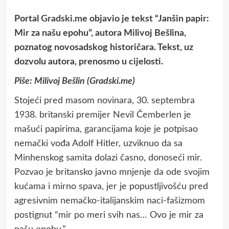
Portal
Gradski.me
objavio je tekst “Janšin papir:
Mir za našu epohu”, autora Milivoj Bešlina,
poznatog novosadskog historičara. Tekst, uz
dozvolu autora, prenosmo u cijelosti.
Piše: Milivoj Bešlin (Gradski.me)
Stojeći pred masom novinara, 30. septembra
1938. britanski premijer Nevil Čemberlen je
mašući papirima, garancijama koje je potpisao
nemački vođa Adolf Hitler, uzviknuo da sa
Minhenskog samita dolazi časno, donoseći mir.
Pozvao je britansko javno mnjenje da ode svojim
kućama i mirno spava, jer je popustljivošću pred
agresivnim nemačko-italijanskim naci-fašizmom
postignut “mir po meri svih nas… Ovo je mir za