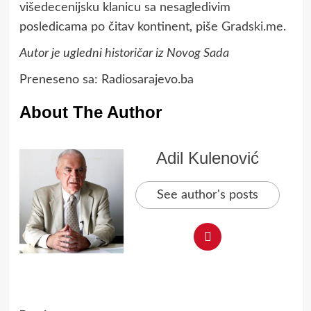
višedecenijsku klanicu sa nesagledivim
posledicama po čitav kontinent, piše
Gradski.me
.
Autor je ugledni historičar iz Novog Sada
Preneseno sa:
Radiosarajevo.ba
About The Author
Adil Kulenović
See author's posts