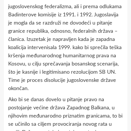
jugoslovenskog federalizma, ali i prema odlukama
Badinterove komisije iz 1991. i 1992. Jugoslavija
je mogla da se razdruži ne dovodeći u pitanje
granice republika, odnosno, federalnih država ‒
članica. Izuzetak je napravljen kada je zapadna
koalicija intervenisala 1999. kako bi sprečila teška
kršenja međunarodnog humanitarnog prava na
Kosovu, u cilju sprečavanja bosanskog scenarija,
što je kasnije i legitimisano rezolucijom SB UN.
Time je proces disolucije jugoslovenske države
okončan.
Ako bi se danas dovelo u pitanje pravo na
postojanje većine država Zapadnog Balkana, u
njihovim međunarodno priznatim granicama, to bi
se učinilo sa ciljem provociranja novog rata u