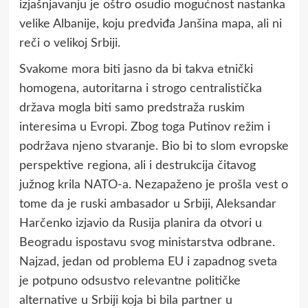
izjašnjavanju je oštro osudio mogućnost nastanka
velike Albanije, koju predviđa Janšina mapa, ali ni
reči o velikoj Srbiji.
Svakome mora biti jasno da bi takva etnički
homogena, autoritarna i strogo centralistička
država mogla biti samo predstraža ruskim
interesima u Evropi. Zbog toga Putinov režim i
podržava njeno stvaranje. Bio bi to slom evropske
perspektive regiona, ali i destrukcija čitavog
južnog krila NATO-a. Nezapaženo je prošla vest o
tome da je ruski ambasador u Srbiji, Aleksandar
Harčenko izjavio da Rusija planira da otvori u
Beogradu ispostavu svog ministarstva odbrane.
Najzad, jedan od problema EU i zapadnog sveta
je potpuno odsustvo relevantne političke
alternative u Srbiji koja bi bila partner u