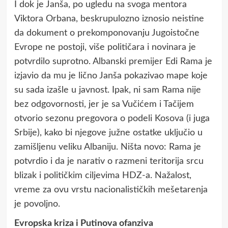
I dok je Janša, po ugledu na svoga mentora
Viktora Orbana, beskrupulozno iznosio neistine
da dokument o prekomponovanju Jugoistočne
Evrope ne postoji, više političara i novinara je
potvrdilo suprotno. Albanski premijer Edi Rama je
izjavio da mu je lično Janša pokazivao mape koje
su sada izašle u javnost. Ipak, ni sam Rama nije
bez odgovornosti, jer je sa Vučićem i Tačijem
otvorio sezonu pregovora o podeli Kosova (i juga
Srbije), kako bi njegove južne ostatke uključio u
zamišljenu veliku Albaniju. Ništa novo: Rama je
potvrdio i da je narativ o razmeni teritorija srcu
blizak i političkim ciljevima HDZ-a. Nažalost,
vreme za ovu vrstu nacionalističkih mešetarenja
je povoljno.
Evropska kriza i Putinova ofanziva