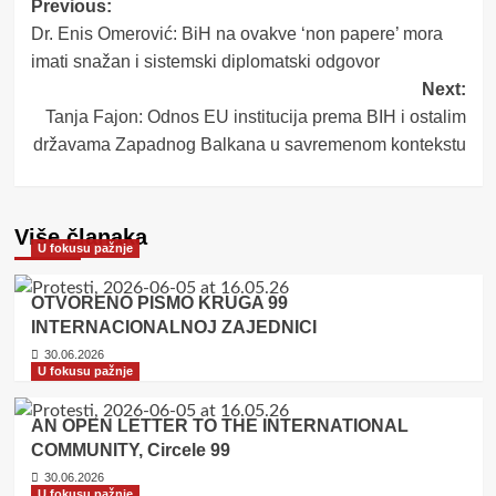
Post
Previous:
Dr. Enis Omerović: BiH na ovakve ‘non papere’ mora
navigation
imati snažan i sistemski diplomatski odgovor
Next:
Tanja Fajon: Odnos EU institucija prema BIH i ostalim
državama Zapadnog Balkana u savremenom kontekstu
Više članaka
U fokusu pažnje
OTVORENO PISMO KRUGA 99
INTERNACIONALNOJ ZAJEDNICI
30.06.2026
U fokusu pažnje
AN OPEN LETTER TO THE INTERNATIONAL
COMMUNITY, Circele 99
30.06.2026
U fokusu pažnje