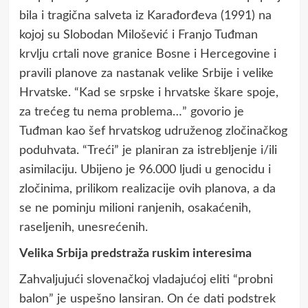
bila i tragična salveta iz Karađorđeva (1991) na
kojoj su Slobodan Milošević i Franjo Tuđman
krvlju crtali nove granice Bosne i Hercegovine i
pravili planove za nastanak velike Srbije i velike
Hrvatske. “Kad se srpske i hrvatske škare spoje,
za trećeg tu nema problema…” govorio je
Tuđman kao šef hrvatskog udruženog zločinačkog
poduhvata. “Treći” je planiran za istrebljenje i/ili
asimilaciju. Ubijeno je 96.000 ljudi u genocidu i
zločinima, prilikom realizacije ovih planova, a da
se ne pominju milioni ranjenih, osakaćenih,
raseljenih, unesrećenih.
Velika Srbija predstraža ruskim interesima
Zahvaljujući slovenačkoj vladajućoj eliti “probni
balon” je uspešno lansiran. On će dati podstrek