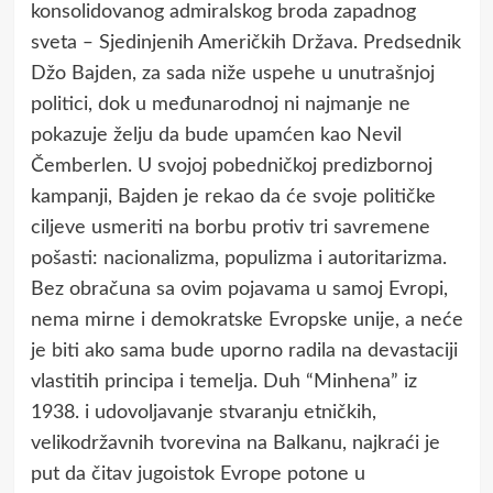
konsolidovanog admiralskog broda zapadnog
sveta ‒ Sjedinjenih Američkih Država. Predsednik
Džo Bajden, za sada niže uspehe u unutrašnjoj
politici, dok u međunarodnoj ni najmanje ne
pokazuje želju da bude upamćen kao Nevil
Čemberlen. U svojoj pobedničkoj predizbornoj
kampanji, Bajden je rekao da će svoje političke
ciljeve usmeriti na borbu protiv tri savremene
pošasti: nacionalizma, populizma i autoritarizma.
Bez obračuna sa ovim pojavama u samoj Evropi,
nema mirne i demokratske Evropske unije, a neće
je biti ako sama bude uporno radila na devastaciji
vlastitih principa i temelja. Duh “Minhena” iz
1938. i udovoljavanje stvaranju etničkih,
velikodržavnih tvorevina na Balkanu, najkraći je
put da čitav jugoistok Evrope potone u