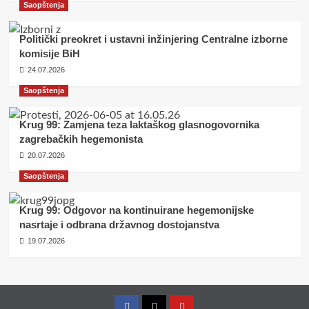
Saopštenja
Politički preokret i ustavni inžinjering Centralne izborne
komisije BiH
24.07.2026
Saopštenja
Krug 99: Zamjena teza laktaškog glasnogovornika
zagrebačkih hegemonista
20.07.2026
Saopštenja
Krug 99: Odgovor na kontinuirane hegemonijske
nasrtaje i odbrana državnog dostojanstva
19.07.2026