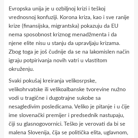
Evropska unija je u ozbiljnoj krizi i teškoj
vrednosnoj konfuziji. Korona kriza, kao i sve ranije
krize (finansijska, migrantska) pokazuju da EU
nema sposobnost kriznog menadžmenta i da
njene elite nisu u stanju da upravljaju krizama.
Zbog toga je još čudnije da se na lakomislen način
igraju potpirivanja novih vatri u vlastitom
okruženju.
Svaki pokušaj kreiranja velikosrpske,
velikohrvatske ili velikoalbanske tvorevine nužno
vodi u tragične i dugotrajne sukobe sa
nesagledivim posledicama. Veliko je pitanje i u čije
ime slovenački premijer i predsednik nastupaju,
čiji su glasnogovornici. Teško je verovati da bi se
malena Slovenija, čija se politička elita, uglavnom,