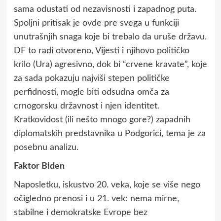
sama odustati od nezavisnosti i zapadnog puta.
Spoljni pritisak je ovde pre svega u funkciji
unutrašnjih snaga koje bi trebalo da uruše državu.
DF to radi otvoreno, Vijesti i njihovo političko
krilo (Ura) agresivno, dok bi “crvene kravate”, koje
za sada pokazuju najviši stepen političke
perfidnosti, mogle biti odsudna omča za
crnogorsku državnost i njen identitet.
Kratkovidost (ili nešto mnogo gore?) zapadnih
diplomatskih predstavnika u Podgorici, tema je za
posebnu analizu.
Faktor Biden
Naposletku, iskustvo 20. veka, koje se više nego
očigledno prenosi i u 21. vek: nema mirne,
stabilne i demokratske Evrope bez