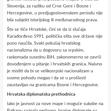
Slovenija, za razliku od Crne Gore i Bosne i
Hercegovine, u predjugoslovenskom periodu nije
bila subjekt istorijskog ili međunarodnog prava.
Što se tiče Hrvatske, čini se da iz slučaja
Karađorđevo 1991. politička elita ove države nije
puno naučila. Svaki pokušaj hrvatskog
nacionalizma da u dogovoru sa srpskim,
raskomada susednu BiH, zakonomerno se završi
dovođenjem u pitanje i hrvatskih granica. Naivno
je misliti da bi se velikosrpski nacionalizam u
svome pohodu mogao i da se u prošlosti
zaustavljao na granicama Bosne i Hercegovine.
Hrvatska diplomatska prethodnica
Iako je javnost za nove mape i moguće sukobe na
Balkanu saznala nedavno, brojne diplomate su