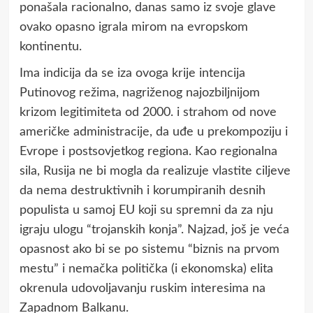
ponašala racionalno, danas samo iz svoje glave
ovako opasno igrala mirom na evropskom
kontinentu.
Ima indicija da se iza ovoga krije intencija
Putinovog režima, nagriženog najozbiljnijom
krizom legitimiteta od 2000. i strahom od nove
američke administracije, da uđe u prekompoziju i
Evrope i postsovjetkog regiona. Kao regionalna
sila, Rusija ne bi mogla da realizuje vlastite ciljeve
da nema destruktivnih i korumpiranih desnih
populista u samoj EU koji su spremni da za nju
igraju ulogu “trojanskih konja”. Najzad, još je veća
opasnost ako bi se po sistemu “biznis na prvom
mestu” i nemačka politička (i ekonomska) elita
okrenula udovoljavanju ruskim interesima na
Zapadnom Balkanu.