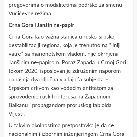
pregovorima o modalitetima podrške za smenu
Vučićevog režima.
Crna Gora i Janšin ne-papir
Crna Gora kao važna stanica u rusko-srpskoj
destabilizaciji regiona, koja je trenutno na “liniji
vatre” sa marionetskom vladom, nije okrnjena
Janšinim ne-papirom. Poraz Zapada u Crnoj Gori
tokom 2020. isposlovan je združenim naporom
današnja dva ključna vladajuća subjekta –
Srpskom crkvom kao vodećim entitetom za
sprovođenje ruskih interesa na Zapadnom
Balkanu i propagandom proruskog tabloida
Vijesti.
U takvim okolnostima pretpostavka je da će
nacionalnim i izbornim inženjeringom Crna Gora