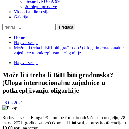
Sesije KRUGA 99
Jubileji i proslave
Video i audio sesije
Galerija
Pretraga:
Home
Najava sesija
Može li i treba li BiH biti građanska? (Uloga internacionalne
zajednice u potkrepljivanju oligarhije
Najava sesija
Može li i treba li BiH biti građanska?
(Uloga internacionalne zajednice u
potkrepljivanju oligarhije
26.03.2021
Redovna sesija Kruga 99 u online formatu održaće se u nedjelju, 28.
marta 2021. godine sa početkom u
11:00 sati
, a press konferencija u
10.00 sati
, na temu: