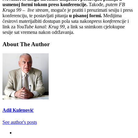
usmenoj formi tokom press konferencije.
Takođe,
putem FB
Kruga 99 – live stream,
moguće je pratiti i preuzimati sesiju i press
konferenciju, te postavljati pitanja
u pisanoj formi.
Medijima
ćesirovi materijalbiti dostupan pola sata nakon
press konferencije
i
link za
YouTube kanal: Krug 99,
a link sa snimkom cjelokupne
sesije sat vremena nakon održavanja.
About The Author
Adil Kulenović
See author's posts