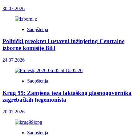
30.07.2026
Saopštenja
Politički preokret i ustavni inžinjering Centralne
izborne komisije BiH
24.07.2026
Saopštenja
Krug 99: Zamjena teza laktaškog glasnogovornika
zagrebačkih hegemonista
20.07.2026
Saopštenja