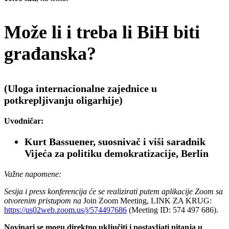
Može li i treba li BiH biti
građanska?
(Uloga internacionalne zajednice u
potkrepljivanju oligarhije)
Uvodničar:
Kurt Bassuener, suosnivač i viši saradnik
Vijeća za politiku demokratizacije, Berlin
Važne napomene:
Sesija i press konferencija će se realizirati putem aplikacije Zoom sa
otvorenim pristupom na
Join Zoom Meeting, LINK ZA KRUG:
https://us02web.zoom.us/j/574497686
(Meeting ID: 574 497 686).
Novinari se mogu direktno uključiti
i postavljati pitanja u