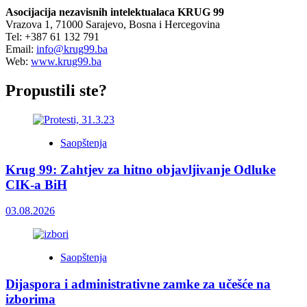
Asocijacija nezavisnih intelektualaca KRUG 99
Vrazova 1, 71000 Sarajevo, Bosna i Hercegovina
Tel: +387 61 132 791
Email:
info@krug99.ba
Web:
www.krug99.ba
Propustili ste?
Saopštenja
Krug 99: Zahtjev za hitno objavljivanje Odluke
CIK-a BiH
03.08.2026
Saopštenja
Dijaspora i administrativne zamke za učešće na
izborima