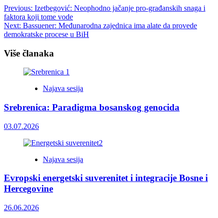
Post
Previous:
Izetbegović: Neophodno jačanje pro-građanskih snaga i
faktora koji tome vode
navigation
Next:
Bassuener: Međunarodna zajednica ima alate da provede
demokratske procese u BiH
Više članaka
Najava sesija
Srebrenica: Paradigma bosanskog genocida
03.07.2026
Najava sesija
Evropski energetski suverenitet i integracije Bosne i
Hercegovine
26.06.2026