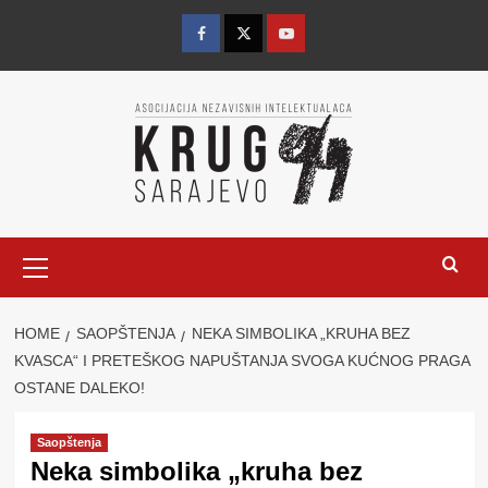
Skip
to
Facebook
Twitter
YouTube
content
Primary
Menu
HOME
SAOPŠTENJA
NEKA SIMBOLIKA „KRUHA BEZ
KVASCA“ I PRETEŠKOG NAPUŠTANJA SVOGA KUĆNOG PRAGA
OSTANE DALEKO!
Saopštenja
Neka simbolika „kruha bez