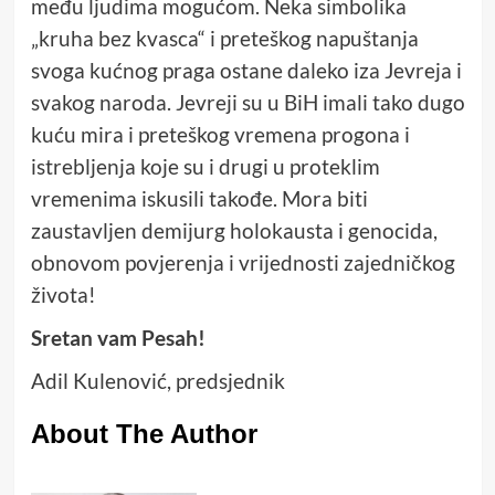
među ljudima mogućom. Neka simbolika
„kruha bez kvasca“ i preteškog napuštanja
svoga kućnog praga ostane daleko iza Jevreja i
svakog naroda. Jevreji su u BiH imali tako dugo
kuću mira i preteškog vremena progona i
istrebljenja koje su i drugi u proteklim
vremenima iskusili takođe. Mora biti
zaustavljen demijurg holokausta i genocida,
obnovom povjerenja i vrijednosti zajedničkog
života!
Sretan vam Pesah!
Adil Kulenović, predsjednik
About The Author