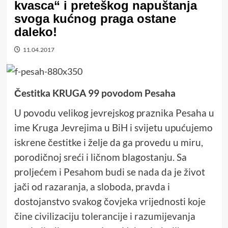
kvasca“ i preteškog napuštanja
svoga kućnog praga ostane
daleko!
11.04.2017
Čestitka KRUGA 99 povodom Pesaha
U povodu velikog jevrejskog praznika Pesaha u
ime Kruga Jevrejima u BiH i svijetu upućujemo
iskrene čestitke i želje da ga provedu u miru,
porodičnoj sreći i ličnom blagostanju. Sa
proljećem i Pesahom budi se nada da je život
jači od razaranja, a sloboda, pravda i
dostojanstvo svakog čovjeka vrijednosti koje
čine civilizaciju tolerancije i razumijevanja