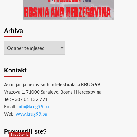
Arhiva
Arhiva
Kontakt
Asocijacija nezavisnih intelektualaca KRUG 99
Vrazova 1, 71000 Sarajevo, Bosna i Hercegovina
Tel: +387 61 132 791
Email:
info@krug99.ba
Web:
www.krug99.ba
Propustili ste?
Saopštenja