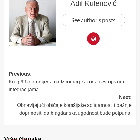
Adil Kulenović
See author's posts
Post
Previous:
Krug 99 o promjenama Izbornog zakona i evropskim
navigation
integracijama
Next:
Obnavljajući običaje komšijske solidarnosti i pažnje
doprinositi da blagdanska ugodnost bude potpuna!
Više članaka