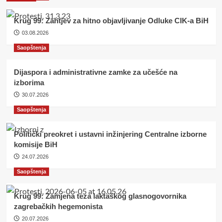
Krug 99: Zahtjev za hitno objavljivanje Odluke CIK-a BiH
03.08.2026
Saopštenja
Dijaspora i administrativne zamke za učešće na
izborima
30.07.2026
Saopštenja
Politički preokret i ustavni inžinjering Centralne izborne
komisije BiH
24.07.2026
Saopštenja
Krug 99: Zamjena teza laktaškog glasnogovornika
zagrebačkih hegemonista
20.07.2026