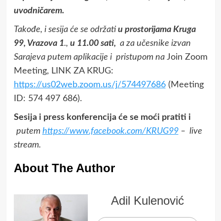
uvodničarem.
Takođe, i sesija će se održati
u prostorijama Kruga
99, Vrazova 1
.,
u 11.00 sati,
a za učesnike izvan
Sarajeva putem aplikacije i pristupom na
Join Zoom
Meeting, LINK ZA KRUG:
https://us02web.zoom.us/j/574497686
(Meeting
ID: 574 497 686).
Sesija i press konferencija će se moći pratiti i
putem
https://www.facebook.com/KRUG99
– live
stream.
About The Author
Adil Kulenović