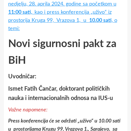
nedjelju, 28. aprila 2024. godine sa početkom u
11:00 sati,
kao i press konferencija „uživo“ iz
prostorija Kruga 99, Vrazova 1, u
10.00 sati
, o
temi:
Novi sigurnosni pakt za
BiH
Uvodničar:
Ismet Fatih Čančar, doktorant političkih
nauka i internacionalnih odnosa na IUS-u
Važne napomene:
Press konferencija će se održati „uživo“ u 10.00 sati
u prostorijama Krugu 99, Vrazova 1., Sarajevo, sa