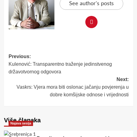
See author's posts
Post
Previous:
Kulenović: Transparentno traženje jedinstvenog
navigation
državotvornog odgovora
Next:
Vaskrs: Vjera mora biti oslonac jačanju povjerenja u
dobre komšijske odnose i vrijednosti
Više članaka
Najava sesija