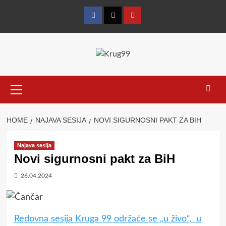
Skip
to
Facebook
Twitter
YouTube
content
Primary
Menu
HOME
NAJAVA SESIJA
NOVI SIGURNOSNI PAKT ZA BIH
Najava sesija
Novi sigurnosni pakt za BiH
26.04.2024
Redovna sesija Kruga 99 održaće se „u živo“, u