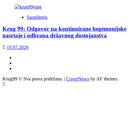
Saopštenja
Krug 99: Odgovor na kontinuirane hegemonijske
nasrtaje i odbrana državnog dostojanstva
19.07.2026
Facebook
Twitter
YouTube
Krug99 © Sva prava pridržana.
|
CoverNews
by AF themes.