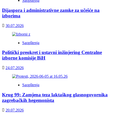
Saopštenja
Dijaspora i administrativne zamke za učešće na
izborima
30.07.2026
Saopštenja
Politički preokret i ustavni inžinjering Centralne
izborne komisije BiH
24.07.2026
Saopštenja
Krug 99: Zamjena teza laktaškog glasnogovornika
zagrebačkih hegemonista
20.07.2026