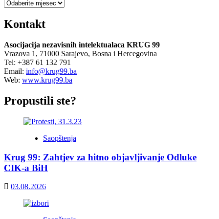
Arhiva
Kontakt
Asocijacija nezavisnih intelektualaca KRUG 99
Vrazova 1, 71000 Sarajevo, Bosna i Hercegovina
Tel: +387 61 132 791
Email:
info@krug99.ba
Web:
www.krug99.ba
Propustili ste?
Saopštenja
Krug 99: Zahtjev za hitno objavljivanje Odluke
CIK-a BiH
03.08.2026