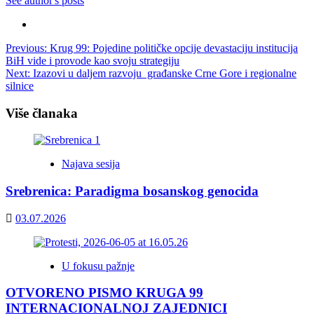
See author's posts
Post
Previous:
Krug 99: Pojedine političke opcije devastaciju institucija
BiH vide i provode kao svoju strategiju
navigation
Next:
Izazovi u daljem razvoju građanske Crne Gore i regionalne
silnice
Više članaka
Najava sesija
Srebrenica: Paradigma bosanskog genocida
03.07.2026
U fokusu pažnje
OTVORENO PISMO KRUGA 99
INTERNACIONALNOJ ZAJEDNICI