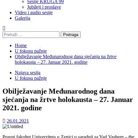
Sesije KRUGA 99
Jubileji i proslave
Video i audio sesije
Galerija
Pretraga:
Home
U fokusu pažnje
Obilježavanje Međunarodnog dana sjećanja na žrtve
holokausta – 27. Januar 2021. godine
Najava sesija
U fokusu pažnje
Obilježavanje Međunarodnog dana
sjećanja na žrtve holokausta – 27. Januar
2021. godine
26.01.2021
Pravni fakultet Univerziteta u Zenici u saradnji sa Yad Vashem – the