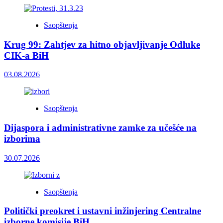
Saopštenja
Krug 99: Zahtjev za hitno objavljivanje Odluke
CIK-a BiH
03.08.2026
Saopštenja
Dijaspora i administrativne zamke za učešće na
izborima
30.07.2026
Saopštenja
Politički preokret i ustavni inžinjering Centralne
izborne komisije BiH