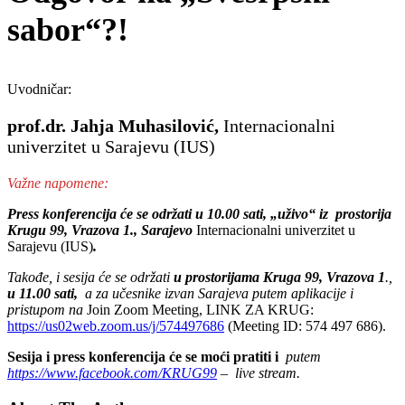
sabor“?!
Uvodničar:
prof.dr. Jahja Muhasilović,
Internacionalni
univerzitet u Sarajevu (IUS)
Važne napomene:
Press konferencija će se održati u 10.00 sati, „uživo“ iz prostorija
Krugu 99, Vrazova 1., Sarajevo
Internacionalni univerzitet u
Sarajevu (IUS)
.
Takođe, i sesija će se održati
u prostorijama Kruga 99, Vrazova 1
.,
u 11.00 sati,
a za učesnike izvan Sarajeva putem aplikacije i
pristupom na
Join Zoom Meeting, LINK ZA KRUG:
https://us02web.zoom.us/j/574497686
(Meeting ID: 574 497 686).
Sesija i press konferencija će se moći pratiti i
putem
https://www.facebook.com/KRUG99
– live stream.