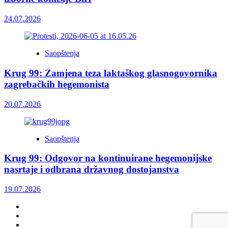
24.07.2026
Saopštenja
Krug 99: Zamjena teza laktaškog glasnogovornika
zagrebačkih hegemonista
20.07.2026
Saopštenja
Krug 99: Odgovor na kontinuirane hegemonijske
nasrtaje i odbrana državnog dostojanstva
19.07.2026
Facebook
Twitter
YouTube