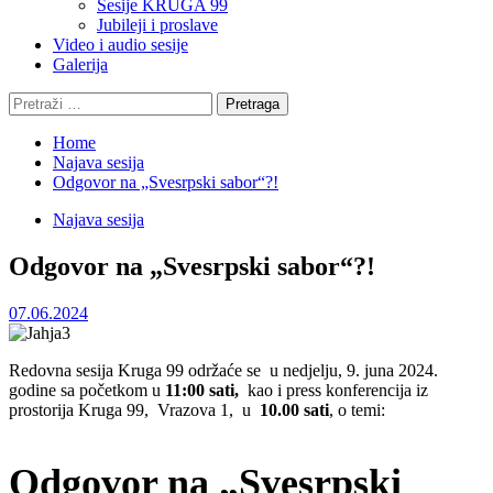
Sesije KRUGA 99
Jubileji i proslave
Video i audio sesije
Galerija
Pretraga:
Home
Najava sesija
Odgovor na „Svesrpski sabor“?!
Najava sesija
Odgovor na „Svesrpski sabor“?!
07.06.2024
Redovna sesija Kruga 99 održaće se u nedjelju, 9. juna 2024.
godine sa početkom u
11:00 sati,
kao i press konferencija iz
prostorija Kruga 99, Vrazova 1, u
10.00 sati
, o temi:
Odgovor na „Svesrpski