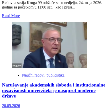
obasja
Redovna sesija Kruga 99 održaće se u nedjelju, 24. maja 2026.
najodgovornije
godine sa početkom u 11:00 sati, kao i press...
Read
Read More
more
about
Kako
da
BiH
iziđe
iz
nove
političke
opsade?
Naučni radovi, publicistika...
Narušavanje akademskih sloboda i institucionalne
nezavisnosti univerziteta je nasuprot moderne
države
20.05.2026