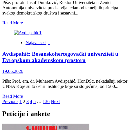
Piše: prof.dr. Jusuf Duraković, Rektor Univerziteta u Zenici
Autonomija univerziteta predstavlja jedan od temeljnih principa
svakog demokratskog društva i sastavni...
Read
Read More
more
about
Narušavanje
Najava sesija
akademskih
sloboda
Avdispahić: Bosanskohercegovački univerziteti u
i
institucionalne
Evropskom akademskom prostoru
nezavisnosti
univerziteta
19.05.2026
je
nasuprot
Piše: Prof. em. dr. Muharem Avdispahić, HonDSc, nekadašnji rektor
moderne
UNSA Koje su to četiri institucije koje su stoljećima, od 1500....
države
Read
Read More
Posts
more
Previous
1
2
3
4
5
…
136
Next
about
pagination
Avdispahić:
Peticije i ankete
Bosanskohercegovački
univerziteti
u