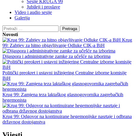
Sesije KRUGA 99
Jubileji i proslave
Video i audio sesije
Galerija
Pretraga:
Novosti
Krug
99: Zahtjev za hitno objavljivanje Odluke CIK-a BiH
Dijaspora i administrativne zamke za učešće na izborima
Politički preokret i ustavni inžinjering Centralne izborne komisije
BiH
Krug 99: Zamjena teza laktaškog glasnogovornika zagrebačkih
hegemonista
Krug 99: Odgovor na kontinuirane hegemonijske nasrtaje i odbrana
državnog dostojanstva
Vijesti