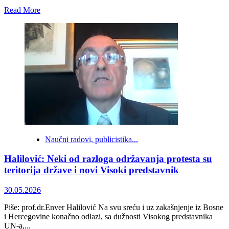
Read
Read More
more
about
SAD
i
Evropa
se
lome
oko
BiH
–
a
gdje
je
glas
Naučni radovi, publicistika...
građana?
Halilović: Neki od razloga održavanja protesta su
teritorija države i novi Visoki predstavnik
30.05.2026
Piše: prof.dr.Enver Halilović Na svu sreću i uz zakašnjenje iz Bosne
i Hercegovine konačno odlazi, sa dužnosti Visokog predstavnika
UN-a,...