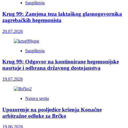
Saopštenja
Krug 99: Zamjena teza laktaškog glasnogovornika
zagrebačkih hegemonista
20.07.2026
Saopštenja
Krug 99: Odgovor na kontinuirane hegemonijske
nasrtaje i odbrana državnog dostojanstva
19.07.2026
Najava sesija
Upozorenje na posljedice kršenja Konačne
arbitražne odluke za Brčko
19.06.2026