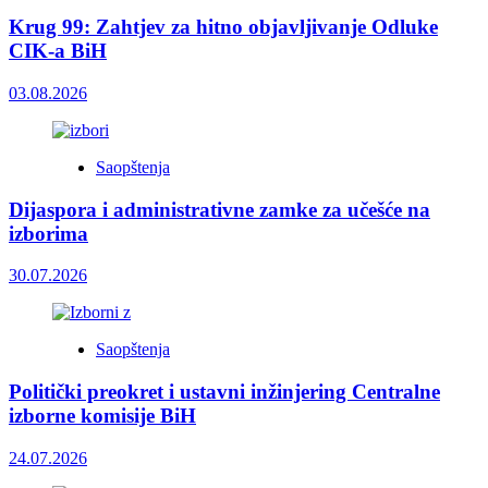
Krug 99: Zahtjev za hitno objavljivanje Odluke
CIK-a BiH
03.08.2026
Saopštenja
Dijaspora i administrativne zamke za učešće na
izborima
30.07.2026
Saopštenja
Politički preokret i ustavni inžinjering Centralne
izborne komisije BiH
24.07.2026