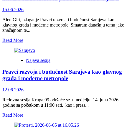
postaje
metropolom
15.06.2026
–
Grad
Alen Girt, izlaganje Pravci razvoja i budućnost Sarajeva kao
i
glavnog grada i moderne metropole Smatram današnju temu jako
Univerzitet
značajnom te...
Read
Read More
more
about
Alen
Najava sesija
Girt:
Pravci
Pravci razvoja i budućnost Sarajeva kao glavnog
razvoja
i
grada i moderne metropole
budućnost
Sarajeva
12.06.2026
Redovna sesija Kruga 99 održaće se u nedjelju, 14. juna 2026.
godine sa početkom u 11:00 sati, kao i press...
Read
Read More
more
about
Pravci