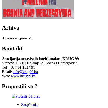
Evropskom
akademskom
prostoru
Arhiva
Arhiva
Kontakt
Asocijacija nezavisnih intelektualaca KRUG 99
Vrazova 1, 71000 Sarajevo, Bosna i Hercegovina
Tel: +387 61 132 791
Email:
info@krug99.ba
Web:
www.krug99.ba
Propustili ste?
Saopštenja