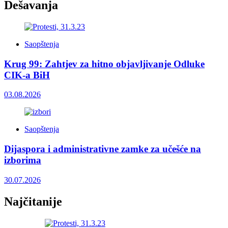
Dešavanja
Saopštenja
Krug 99: Zahtjev za hitno objavljivanje Odluke
CIK-a BiH
03.08.2026
Saopštenja
Dijaspora i administrativne zamke za učešće na
izborima
30.07.2026
Najčitanije