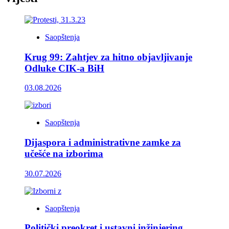
Saopštenja
Krug 99: Zahtjev za hitno objavljivanje
Odluke CIK-a BiH
03.08.2026
Saopštenja
Dijaspora i administrativne zamke za
učešće na izborima
30.07.2026
Saopštenja
Politički preokret i ustavni inžinjering