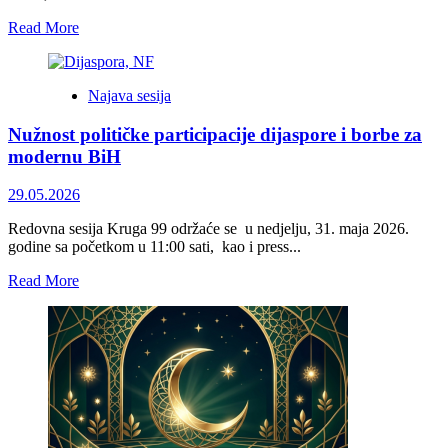
Read
Read More
more
about
Halilović:
Najava sesija
Neki
od
Nužnost političke participacije dijaspore i borbe za
razloga
održavanja
modernu BiH
protesta
su
29.05.2026
teritorija
države
Redovna sesija Kruga 99 održaće se u nedjelju, 31. maja 2026.
i
godine sa početkom u 11:00 sati, kao i press...
novi
Visoki
Read
Read More
predstavnik
more
about
Nužnost
političke
participacije
dijaspore
i
borbe
za