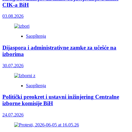
CIK-a BiH
03.08.2026
Saopštenja
Dijaspora i administrativne zamke za učešće na
izborima
30.07.2026
Saopštenja
Politički preokret i ustavni inžinjering Centralne
izborne komisije BiH
24.07.2026