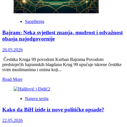
modernu
BiH
Saopštenja
Bajram: Neka svjetlost znanja, mudrost i odvažnost
obasja najodgovornije
26.05.2026
Čestitka Kruga 99 povodom Kurban Bajrama Povodom
predstojećih bajramskih blagdana Krug 99 upućuje iskrene čestitke
svim muslimanima i onima koji...
Read
Read More
more
about
Bajram:
Najava sesija
Neka
svjetlost
Kako da BiH iziđe iz nove političke opsade?
znanja,
mudrost
i
22.05.2026
odvažnost