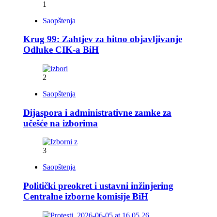
1
Saopštenja
Krug 99: Zahtjev za hitno objavljivanje
Odluke CIK-a BiH
2
Saopštenja
Dijaspora i administrativne zamke za
učešće na izborima
3
Saopštenja
Politički preokret i ustavni inžinjering
Centralne izborne komisije BiH