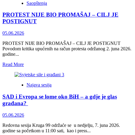
Saopštenja
razvoja
i
PROTEST NIJE BIO PROMAŠAJ – CILJ JE
budućnost
Sarajeva
POSTIGNUT
kao
glavnog
05.06.2026
grada
i
PROTEST NIJE BIO PROMAŠAJ – CILJ JE POSTIGNUT
moderne
Povodom kritika upućenih na račun protesta održanog 2. juna 2026.
metropole
godine...
Read
Read More
more
about
PROTEST
Najava sesija
NIJE
BIO
SAD i Evropa se lome oko BiH – a gdje je glas
PROMAŠAJ
–
građana?
CILJ
JE
05.06.2026
POSTIGNUT
Redovna sesija Kruga 99 održaće se u nedjelju, 7. juna 2026.
godine sa početkom u 11:00 sati, kao i press...