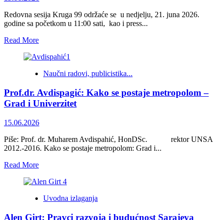
Redovna sesija Kruga 99 održaće se u nedjelju, 21. juna 2026.
godine sa početkom u 11:00 sati, kao i press...
Read
Read More
more
about
Upozorenje
Naučni radovi, publicistika...
na
posljedice
Prof.dr. Avdispagić: Kako se postaje metropolom –
kršenja
Konačne
Grad i Univerzitet
arbitražne
odluke
15.06.2026
za
Brčko
Piše: Prof. dr. Muharem Avdispahić, HonDSc. rektor UNSA
2012.-2016. Kako se postaje metropolom: Grad i...
Read
Read More
more
about
Prof.dr.
Uvodna izlaganja
Avdispagić:
Kako
Alen Girt: Pravci razvoja i budućnost Sarajeva
se