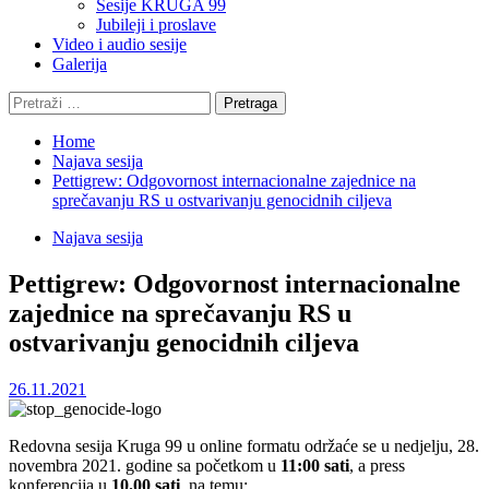
Sesije KRUGA 99
Jubileji i proslave
Video i audio sesije
Galerija
Pretraga:
Home
Najava sesija
Pettigrew: Odgovornost internacionalne zajednice na
sprečavanju RS u ostvarivanju genocidnih ciljeva
Najava sesija
Pettigrew: Odgovornost internacionalne
zajednice na sprečavanju RS u
ostvarivanju genocidnih ciljeva
26.11.2021
Redovna sesija Kruga 99 u online formatu održaće se u nedjelju, 28.
novembra 2021. godine sa početkom u
11:00 sati
, a press
konferencija u
10.00 sati
, na temu: