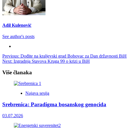
Adil Kulenović
See author's posts
Post
Previous:
Dođite na kraljevski grad Bobovac za Dan državnosti BiH
Next:
Izgradnja Stavova Kruga 99 o krizi u BiH
navigation
Više članaka
Najava sesija
Srebrenica: Paradigma bosanskog genocida
03.07.2026