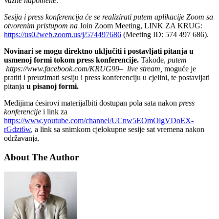
Važne napomene:
Sesija i press konferencija će se realizirati putem aplikacije Zoom sa
otvorenim pristupom na
Join Zoom Meeting, LINK ZA KRUG:
https://us02web.zoom.us/j/574497686
(Meeting ID: 574 497 686).
Novinari se mogu direktno uključiti
i postavljati pitanja u
usmenoj formi tokom press konferencije.
Takođe,
putem
https://www.facebook.com/KRUG99– live stream,
moguće je
pratiti i preuzimati sesiju i press konferenciju u cjelini, te postavljati
pitanja
u pisanoj formi.
Medijima ćesirovi materijalbiti dostupan pola sata nakon
press
konferencije
i link za
https://www.youtube.com/channel/UCnw5EOmOlgVDoEX-
rGdzt6w
, a link sa snimkom cjelokupne sesije sat vremena nakon
održavanja.
About The Author