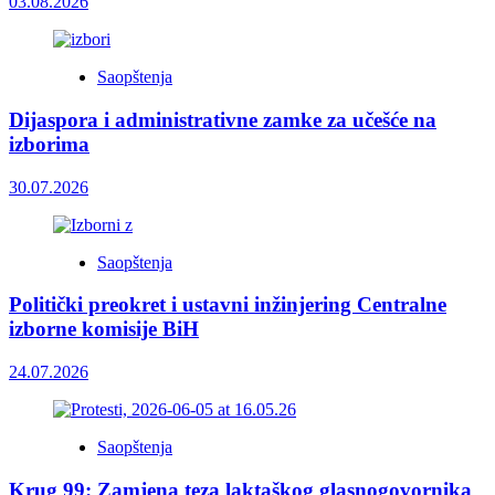
03.08.2026
Saopštenja
Dijaspora i administrativne zamke za učešće na
izborima
30.07.2026
Saopštenja
Politički preokret i ustavni inžinjering Centralne
izborne komisije BiH
24.07.2026
Saopštenja
Krug 99: Zamjena teza laktaškog glasnogovornika