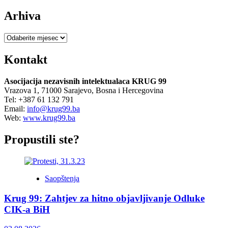
Arhiva
Arhiva
Kontakt
Asocijacija nezavisnih intelektualaca KRUG 99
Vrazova 1, 71000 Sarajevo, Bosna i Hercegovina
Tel: +387 61 132 791
Email:
info@krug99.ba
Web:
www.krug99.ba
Propustili ste?
Saopštenja
Krug 99: Zahtjev za hitno objavljivanje Odluke
CIK-a BiH