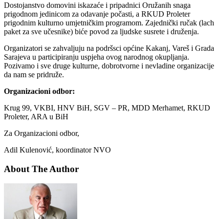
Dostojanstvo domovini iskazaće i pripadnici Oružanih snaga
prigodnom jedinicom za odavanje počasti, a RKUD Proleter
prigodnim kulturno umjetničkim programom. Zajednički ručak (lach
paket za sve učesnike) biće povod za ljudske susrete i druženja.
Organizatori se zahvaljuju na podršsci općine Kakanj, Vareš i Grada
Sarajeva u participiranju uspjeha ovog narodnog okupljanja.
Pozivamo i sve druge kulturne, dobrotvorne i nevladine organizacije
da nam se pridruže.
Organizacioni odbor:
Krug 99, VKBI, HNV BiH, SGV – PR, MDD Merhamet, RKUD
Proleter, ARA u BiH
Za Organizacioni odbor,
Adil Kulenović, koordinator NVO
About The Author