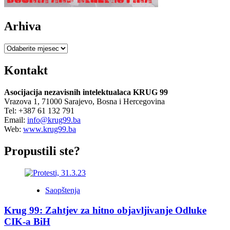
Arhiva
Arhiva
Kontakt
Asocijacija nezavisnih intelektualaca KRUG 99
Vrazova 1, 71000 Sarajevo, Bosna i Hercegovina
Tel: +387 61 132 791
Email:
info@krug99.ba
Web:
www.krug99.ba
Propustili ste?
Saopštenja
Krug 99: Zahtjev za hitno objavljivanje Odluke
CIK-a BiH