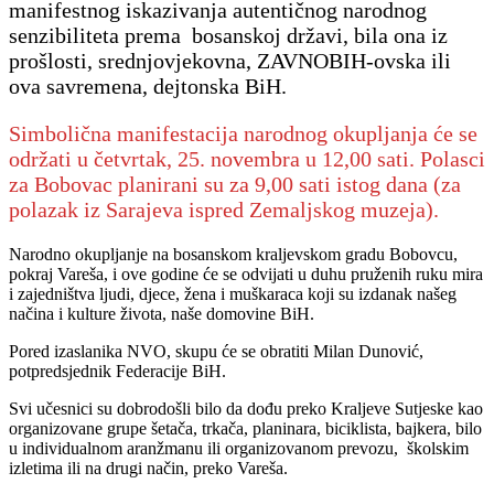
manifestnog iskazivanja autentičnog narodnog
senzibiliteta prema bosanskoj državi, bila ona iz
prošlosti, srednjovjekovna, ZAVNOBIH-ovska ili
ova savremena, dejtonska BiH.
Simbolična manifestacija narodnog okupljanja će se
održati u četvrtak, 25. novembra u 12,00 sati. Polasci
za Bobovac planirani su za 9,00 sati istog dana (za
polazak iz Sarajeva ispred Zemaljskog muzeja).
Narodno okupljanje na bosanskom kraljevskom gradu Bobovcu,
pokraj Vareša, i ove godine će se odvijati u duhu pruženih ruku mira
i zajedništva ljudi, djece, žena i muškaraca koji su izdanak našeg
načina i kulture života, naše domovine BiH.
Pored izaslanika NVO, skupu će se obratiti Milan Dunović,
potpredsjednik Federacije BiH.
Svi učesnici su dobrodošli bilo da dođu preko Kraljeve Sutjeske kao
organizovane grupe šetača, trkača, planinara, biciklista, bajkera, bilo
u individualnom aranžmanu ili organizovanom prevozu, školskim
izletima ili na drugi način, preko Vareša.