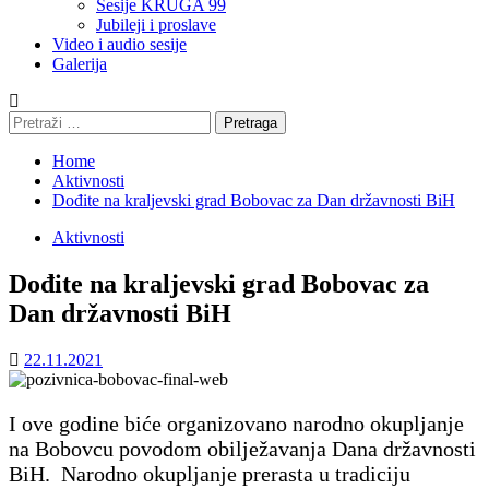
Sesije KRUGA 99
Jubileji i proslave
Video i audio sesije
Galerija
Pretraga:
Home
Aktivnosti
Dođite na kraljevski grad Bobovac za Dan državnosti BiH
Aktivnosti
Dođite na kraljevski grad Bobovac za
Dan državnosti BiH
22.11.2021
I ove godine biće organizovano narodno okupljanje
na Bobovcu povodom obilježavanja Dana državnosti
BiH. Narodno okupljanje prerasta u tradiciju