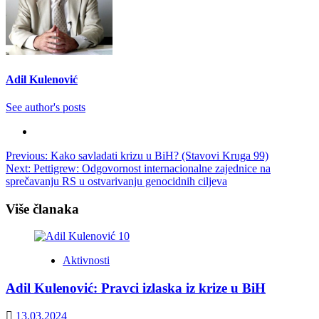
Adil Kulenović
See author's posts
Post
Previous:
Kako savladati krizu u BiH? (Stavovi Kruga 99)
Next:
Pettigrew: Odgovornost internacionalne zajednice na
navigation
sprečavanju RS u ostvarivanju genocidnih ciljeva
Više članaka
Aktivnosti
Adil Kulenović: Pravci izlaska iz krize u BiH
13.03.2024