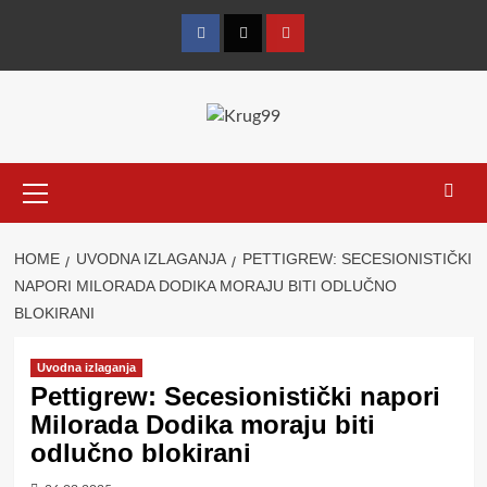
Skip
to
Facebook
Twitter
YouTube
content
Primary
Menu
HOME
UVODNA IZLAGANJA
PETTIGREW: SECESIONISTIČKI
NAPORI MILORADA DODIKA MORAJU BITI ODLUČNO
BLOKIRANI
Uvodna izlaganja
Pettigrew: Secesionistički napori
Milorada Dodika moraju biti
odlučno blokirani