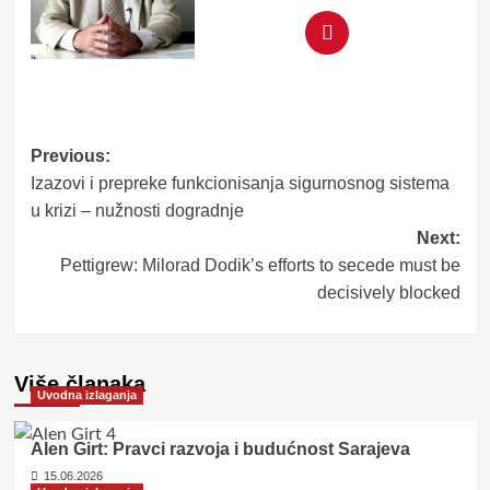
Post
Previous:
Izazovi i prepreke funkcionisanja sigurnosnog sistema
navigation
u krizi – nužnosti dogradnje
Next:
Pettigrew: Milorad Dodik’s efforts to secede must be
decisively blocked
Više članaka
Uvodna izlaganja
Alen Girt: Pravci razvoja i budućnost Sarajeva
15.06.2026