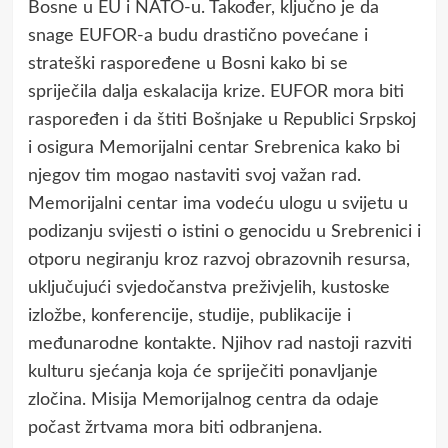
Bosne u EU i NATO-u. Također, ključno je da
snage EUFOR-a budu drastično povećane i
strateški raspoređene u Bosni kako bi se
spriječila dalja eskalacija krize. EUFOR mora biti
raspoređen i da štiti Bošnjake u Republici Srpskoj
i osigura Memorijalni centar Srebrenica kako bi
njegov tim mogao nastaviti svoj važan rad.
Memorijalni centar ima vodeću ulogu u svijetu u
podizanju svijesti o istini o genocidu u Srebrenici i
otporu negiranju kroz razvoj obrazovnih resursa,
uključujući svjedočanstva preživjelih, kustoske
izložbe, konferencije, studije, publikacije i
međunarodne kontakte. Njihov rad nastoji razviti
kulturu sjećanja koja će spriječiti ponavljanje
zločina. Misija Memorijalnog centra da odaje
počast žrtvama mora biti odbranjena.