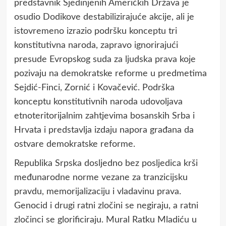
predstavnik Sjedinjenih Američkih Država je
osudio Dodikove destabilizirajuće akcije, ali je
istovremeno izrazio podršku konceptu tri
konstitutivna naroda, zapravo ignorirajući
presude Evropskog suda za ljudska prava koje
pozivaju na demokratske reforme u predmetima
Sejdić-Finci, Zornić i Kovačević. Podrška
konceptu konstitutivnih naroda udovoljava
etnoteritorijalnim zahtjevima bosanskih Srba i
Hrvata i predstavlja izdaju napora građana da
ostvare demokratske reforme.
Republika Srpska dosljedno bez posljedica krši
međunarodne norme vezane za tranzicijsku
pravdu, memorijalizaciju i vladavinu prava.
Genocid i drugi ratni zločini se negiraju, a ratni
zločinci se glorificiraju. Mural Ratku Mladiću u