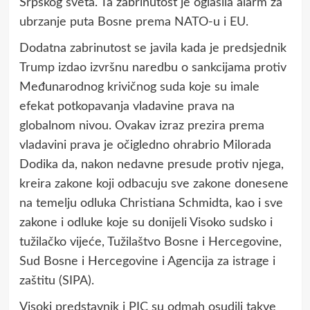
Srpskog sveta. Ta zabrinutost je oglasila alarm za
ubrzanje puta Bosne prema NATO-u i EU.
Dodatna zabrinutost se javila kada je predsjednik
Trump izdao izvršnu naredbu o sankcijama protiv
Međunarodnog krivičnog suda koje su imale
efekat potkopavanja vladavine prava na
globalnom nivou. Ovakav izraz prezira prema
vladavini prava je očigledno ohrabrio Milorada
Dodika da, nakon nedavne presude protiv njega,
kreira zakone koji odbacuju sve zakone donesene
na temelju odluka Christiana Schmidta, kao i sve
zakone i odluke koje su donijeli Visoko sudsko i
tužilačko vijeće, Tužilaštvo Bosne i Hercegovine,
Sud Bosne i Hercegovine i Agencija za istrage i
zaštitu (SIPA).
Visoki predstavnik i PIC su odmah osudili takve