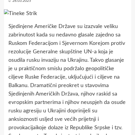
26.03.2025
Sjedinjene Američke Države su izazvale veliku
zabrinutost kada su nedavno glasale zajedno sa
Ruskom Federacijom i Sjevernom Korejom protiv
rezolucije Generalne skupštine UN-a koja je
osudila rusku invaziju na Ukrajinu. Takvo glasanje
je u praktičnom smislu podržalo geopolitičke
ciljeve Ruske Federacije, uključujući i ciljeve na
Balkanu. Dramatični preokret u stavovima
Sjedinjenih Američkih Država, njihov raskid sa
evropskim partnerima i njihov neuspjeh da osude
rusku agresiju u Ukrajini doprinijeli su
anksioznosti usljed sve većih prijetnji i
provokacijaikoje dolaze iz Republike Srpske i tzv.