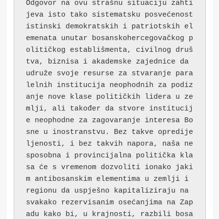
Odgovor na ovu strašnu situaciju zahti
jeva isto tako sistematsku posvećenost 
istinski demokratskih i patriotskih el
emenata unutar bosanskohercegovačkog p
olitičkog establišmenta, civilnog druš
tva, biznisa i akademske zajednice da 
udruže svoje resurse za stvaranje para
lelnih institucija neophodnih za podiz
anje nove klase političkih lidera u ze
mlji, ali također da stvore institucij
e neophodne za zagovaranje interesa Bo
sne u inostranstvu. Bez takve opredije
ljenosti, i bez takvih napora, naša ne
sposobna i provincijalna politička kla
sa će s vremenom dozvoliti ionako jaki
m antibosanskim elementima u zemlji i 
regionu da uspješno kapitaliziraju na 
svakako rezervisanim osećanjima na Zap
adu kako bi, u krajnosti, razbili bosa