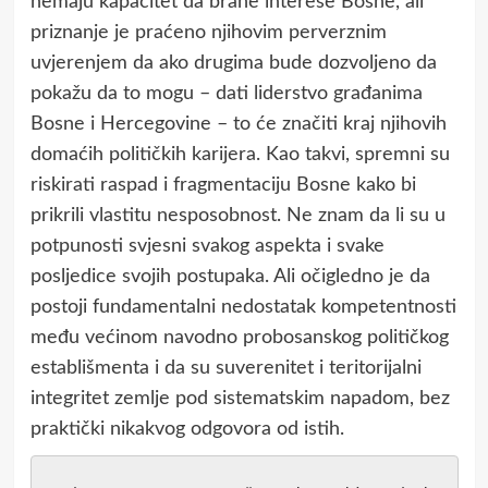
nemaju kapacitet da brane interese Bosne, ali
priznanje je praćeno njihovim perverznim
uvjerenjem da ako drugima bude dozvoljeno da
pokažu da to mogu – dati liderstvo građanima
Bosne i Hercegovine – to će značiti kraj njihovih
domaćih političkih karijera. Kao takvi, spremni su
riskirati raspad i fragmentaciju Bosne kako bi
prikrili vlastitu nesposobnost. Ne znam da li su u
potpunosti svjesni svakog aspekta i svake
posljedice svojih postupaka. Ali očigledno je da
postoji fundamentalni nedostatak kompetentnosti
među većinom navodno probosanskog političkog
establišmenta i da su suverenitet i teritorijalni
integritet zemlje pod sistematskim napadom, bez
praktički nikakvog odgovora od istih.