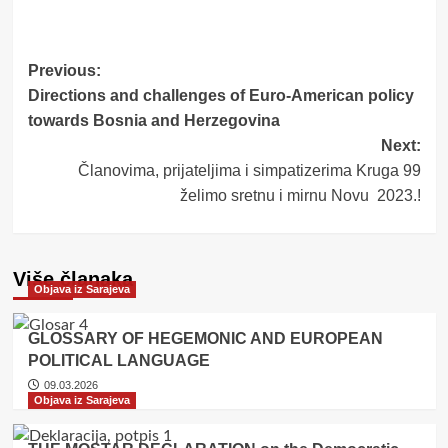
Post
Previous:
Directions and challenges of Euro-American policy
navigation
towards Bosnia and Herzegovina
Next:
Članovima, prijateljima i simpatizerima Kruga 99
želimo sretnu i mirnu Novu 2023.!
Više članaka
Objava iz Sarajeva
GLOSSARY OF HEGEMONIC AND EUROPEAN
POLITICAL LANGUAGE
09.03.2026
Objava iz Sarajeva