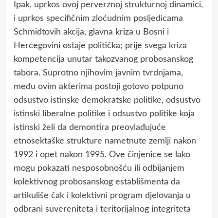
Ipak, uprkos ovoj perverznoj strukturnoj dinamici,
i uprkos specifičnim zloćudnim posljedicama
Schmidtovih akcija, glavna kriza u Bosni i
Hercegovini ostaje politička; prije svega kriza
kompetencija unutar takozvanog probosanskog
tabora. Suprotno njihovim javnim tvrdnjama,
među ovim akterima postoji gotovo potpuno
odsustvo istinske demokratske politike, odsustvo
istinski liberalne politike i odsustvo politike koja
istinski želi da demontira preovlađujuće
etnosektaške strukture nametnute zemlji nakon
1992 i opet nakon 1995. Ove činjenice se lako
mogu pokazati nesposobnošću ili odbijanjem
kolektivnog probosanskog establišmenta da
artikuliše čak i kolektivni program djelovanja u
odbrani suvereniteta i teritorijalnog integriteta