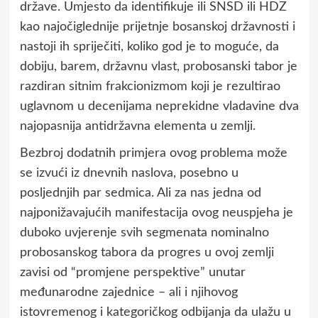
države. Umjesto da identifikuje ili SNSD ili HDZ
kao najočiglednije prijetnje bosanskoj državnosti i
nastoji ih spriječiti, koliko god je to moguće, da
dobiju, barem, državnu vlast, probosanski tabor je
razdiran sitnim frakcionizmom koji je rezultirao
uglavnom u decenijama neprekidne vladavine dva
najopasnija antidržavna elementa u zemlji.
Bezbroj dodatnih primjera ovog problema može
se izvući iz dnevnih naslova, posebno u
posljednjih par sedmica. Ali za nas jedna od
najponižavajućih manifestacija ovog neuspjeha je
duboko uvjerenje svih segmenata nominalno
probosanskog tabora da progres u ovoj zemlji
zavisi od “promjene perspektive” unutar
međunarodne zajednice – ali i njihovog
istovremenog i kategoričkog odbijanja da ulažu u