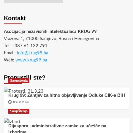
Kontakt
Asocijacija nezavisnih intelektualaca KRUG 99
Vrazova 1, 71000 Sarajevo, Bosna i Hercegovina
Tel: +387 61 132 791
Email:
info@krug99.ba
Web:
www.krug99.ba
Propustili ste?
Saopštenja
Krug 99: Zahtjev za hitno objavljivanje Odluke CIK-a BiH
03.08.2026
Saopštenja
Dijaspora i administrativne zamke za učešće na
izborima