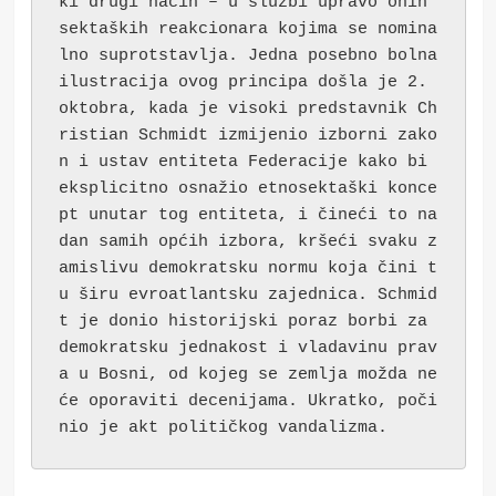
ki drugi način – u službi upravo onih 
sektaških reakcionara kojima se nomina
lno suprotstavlja. Jedna posebno bolna 
ilustracija ovog principa došla je 2. 
oktobra, kada je visoki predstavnik Ch
ristian Schmidt izmijenio izborni zako
n i ustav entiteta Federacije kako bi 
eksplicitno osnažio etnosektaški konce
pt unutar tog entiteta, i čineći to na 
dan samih općih izbora, kršeći svaku z
amislivu demokratsku normu koja čini t
u širu evroatlantsku zajednica. Schmid
t je donio historijski poraz borbi za 
demokratsku jednakost i vladavinu prav
a u Bosni, od kojeg se zemlja možda ne
će oporaviti decenijama. Ukratko, poči
nio je akt političkog vandalizma.