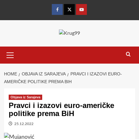
Skip
to
Facebook
Twitter
YouTube
content
Primary
Menu
HOME
OBJAVA IZ SARAJEVA
PRAVCI I IZAZOVI EURO-
AMERIČKE POLITIKE PREMA BIH
Objava iz Sarajeva
Pravci i izazovi euro-američke
politike prema BiH
25.12.2022