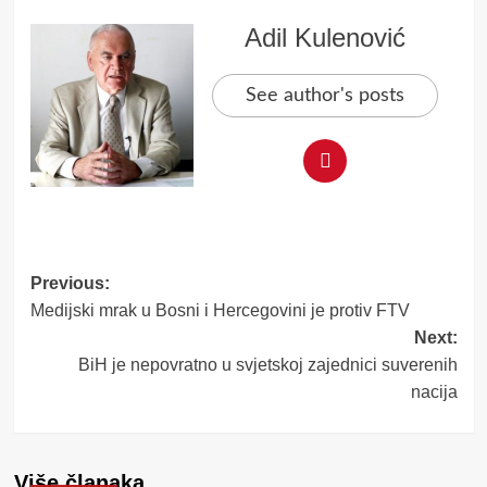
Adil Kulenović
See author's posts
Post
Previous:
Medijski mrak u Bosni i Hercegovini je protiv FTV
navigation
Next:
BiH je nepovratno u svjetskoj zajednici suverenih
nacija
Više članaka