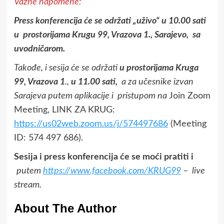
Važne napomene:
Press konferencija će se održati „uživo“ u 10.00 sati
u prostorijama Krugu 99, Vrazova 1., Sarajevo, sa
uvodničarom.
Takođe, i sesija će se održati
u prostorijama Kruga
99, Vrazova 1
.,
u 11.00 sati,
a za učesnike izvan
Sarajeva putem aplikacije i pristupom na
Join Zoom
Meeting, LINK ZA KRUG:
https://us02web.zoom.us/j/574497686
(Meeting
ID: 574 497 686).
Sesija i press konferencija će se moći pratiti i
putem
https://www.facebook.com/KRUG99
– live
stream.
About The Author