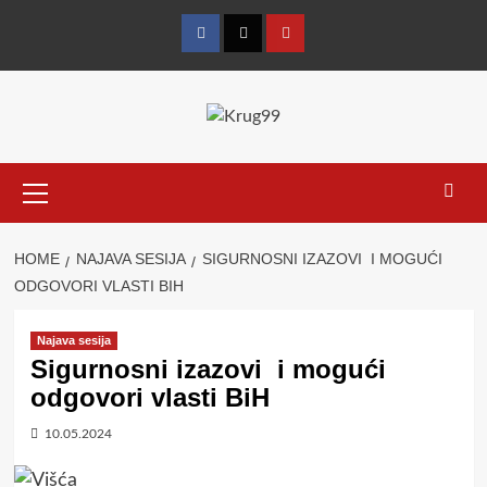
Skip
to
Facebook
Twitter
YouTube
content
Primary
Menu
HOME
NAJAVA SESIJA
SIGURNOSNI IZAZOVI I MOGUĆI
ODGOVORI VLASTI BIH
Najava sesija
Sigurnosni izazovi i mogući
odgovori vlasti BiH
10.05.2024