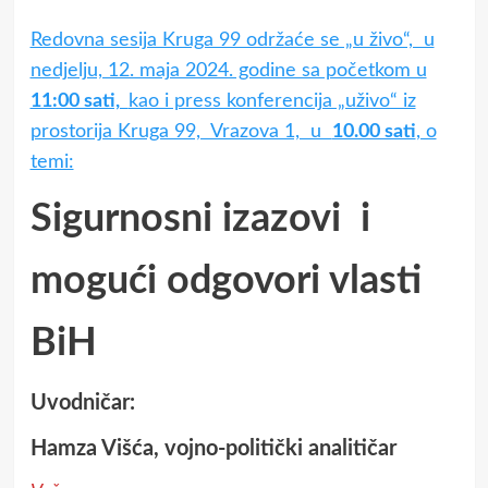
Redovna sesija Kruga 99 održaće se „u živo“, u
nedjelju, 12. maja 2024. godine sa početkom u
11:00 sati,
kao i press konferencija „uživo“ iz
prostorija Kruga 99, Vrazova 1, u
10.00 sati
, o
temi:
Sigurnosni izazovi i
mogući odgovori vlasti
BiH
Uvodničar:
Hamza Višća, vojno-politički analitičar