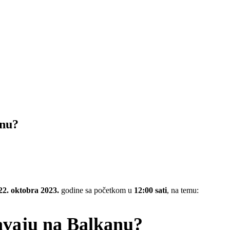
anu?
22. oktobra 2023.
godine sa početkom
u
12:00 sati
, na temu:
šavaju na Balkanu?