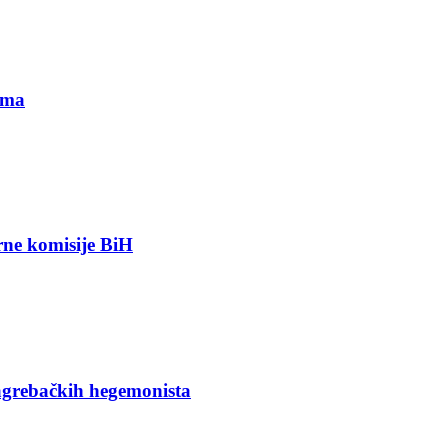
ima
orne komisije BiH
agrebačkih hegemonista