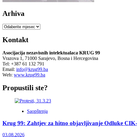
Arhiva
Arhiva
Kontakt
Asocijacija nezavisnih intelektualaca KRUG 99
Vrazova 1, 71000 Sarajevo, Bosna i Hercegovina
Tel: +387 61 132 791
Email:
info@krug99.ba
Web:
www.krug99.ba
Propustili ste?
Saopštenja
Krug 99: Zahtjev za hitno objavljivanje Odluke CIK
03.08.2026