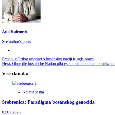
Adil Kulenović
See author's posts
Post
Previous:
Prilog raspravi o bosanskoj naciji iz ugla prava
Next:
Ohne die bosnische Nation gibt es keinen modernen bosnischen
navigation
Više članaka
Najava sesija
Srebrenica: Paradigma bosanskog genocida
03.07.2026