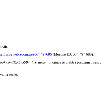
ncija.
tps://us02web.zoom.us/j/574497686
(Meeting ID: 574 497 686).
book.com/KRUG99– live stream,
moguće je pratiti i preuzimati sesiju,
anja sesije.