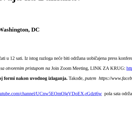
 Washington, DC
i u 12 sati. Iz istog razloga neće biti održana uobičajena press konfere
om sa otvorenim pristupom na
Join Zoom Meeting, LINK ZA KRUG:
ht
noj formi nakon uvodnog izlaganja.
Takođe,
putem https://www.face
youtube.com/channel/UCnw5EOmOlgVDoEX-rGdzt6w
pola sata održav