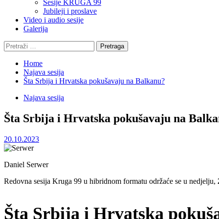
Sesije KRUGA 99
Jubileji i proslave
Video i audio sesije
Galerija
Pretraga:
Home
Najava sesija
Šta Srbija i Hrvatska pokušavaju na Balkanu?
Najava sesija
Šta Srbija i Hrvatska pokušavaju na Balk
20.10.2023
Daniel Serwer
Redovna sesija Kruga 99 u hibridnom formatu održaće se u nedjelju,
Šta Srbija i Hrvatska poku