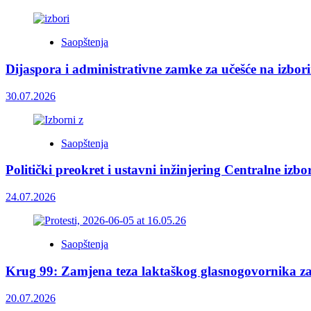
Saopštenja
Dijaspora i administrativne zamke za učešće na izbor
30.07.2026
Saopštenja
Politički preokret i ustavni inžinjering Centralne izb
24.07.2026
Saopštenja
Krug 99: Zamjena teza laktaškog glasnogovornika z
20.07.2026