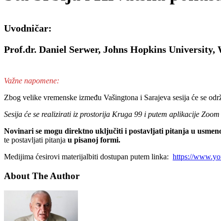
Uvodničar:
Prof.dr. Daniel Serwer,
Johns Hopkins University,
Važne napomene:
Zbog velike vremenske između Vašingtona i Sarajeva sesija će se održat
Sesija će se realizirati iz prostorija Kruga 99 i putem aplikacije Zo
Novinari se mogu direktno uključiti
i postavljati pitanja u usme
te postavljati pitanja
u pisanoj formi.
Medijima ćesirovi materijalbiti dostupan putem linka:
https://www.
About The Author