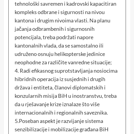
tehnološki savremen i kadrovski kapacitiran
kompleks odbrane i sigurnosti na nivou
kantona i drugim nivoima vlasti. Na planu
jačanja odbrambenih i sigurnosnih
potencijala, treba podržati napore
kantonalnih vlada, da se samostalno ili
udruženo osnuju helikopterske jedinice
neophodne za različite vanredne situacije;
4. Radi efikasnog suprotstavljanja nosiocima
hibridnih operacija iz susjednih i drugih
država i entiteta, članovi diplomatskih i
konzularnih misija BiH u inostranstvu, treba
da u rješavanje krize iznalaze što više
internacionalnih i regionalnih saveznika.
5.Poseban aspekt je razvijanje sistema
senzibilizacije i mobilizacije građana BiH