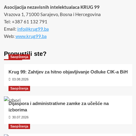
Asocijacija nezavisnih intelektualaca KRUG 99
Vrazova 1, 71000 Sarajevo, Bosna i Hercegovina
Tel: +387 61 132 791
Email:
info@krug99.ba
Web:
www.krug99.ba
Propustili ste?
Saopštenja
Krug 99: Zahtjev za hitno objavljivanje Odluke CIK-a BiH
03.08.2026
Saopštenja
Dijaspora i administrativne zamke za učešće na
izborima
30.07.2026
Saopštenja