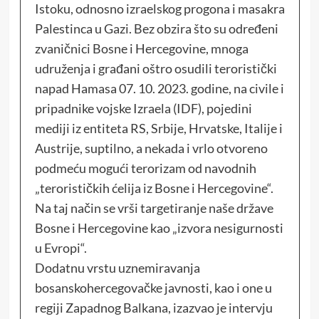
Istoku, odnosno izraelskog progona i masakra
Palestinca u Gazi. Bez obzira što su određeni
zvaničnici Bosne i Hercegovine, mnoga
udruženja i građani oštro osudili teroristički
napad Hamasa 07. 10. 2023. godine, na civile i
pripadnike vojske Izraela (IDF), pojedini
mediji iz entiteta RS, Srbije, Hrvatske, Italije i
Austrije, suptilno, a nekada i vrlo otvoreno
podmeću mogući terorizam od navodnih
„terorističkih ćelija iz Bosne i Hercegovine“.
Na taj način se vrši targetiranje naše države
Bosne i Hercegovine kao „izvora nesigurnosti
u Evropi“.
Dodatnu vrstu uznemiravanja
bosanskohercegovačke javnosti, kao i one u
regiji Zapadnog Balkana, izazvao je intervju