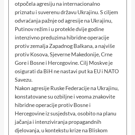
otpočela agresiju na internacionalno
priznatu i suverenu državu Ukrajinu. S ciljem
odvraćanja pažnje od agresije na Ukrajinu,
Putinov režim i u protekle dvije godine
intenzivno preduzima hibridne operacije
protiv zemalja Zapadnog Balkana, a najviše
protiv Kosova, Sjeverne Makedonije, Crne
Gore i Bosne i Hercegovine. Cilj Moskve je
osigurati da BiH ne nastavi put ka EU i NATO
Savezu.
Nakon agresije Ruske Federacije na Ukrajinu,
konstatovane su ozbiljne i veoma znakovite
hibridne operacije protiv Bosne i
Hercegovine iz susjedstva, osobito na planu
jačanja i intenziviranja propagandnih
djelovanja, u kontekstu krize na Bliskom