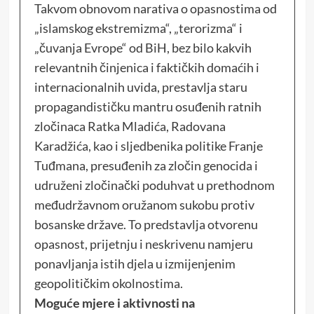
Takvom obnovom narativa o opasnostima od
„islamskog ekstremizma“, „terorizma“ i
„čuvanja Evrope“ od BiH, bez bilo kakvih
relevantnih činjenica i faktičkih domaćih i
internacionalnih uvida, prestavlja staru
propagandističku mantru osuđenih ratnih
zločinaca Ratka Mladića, Radovana
Karadžića, kao i sljedbenika politike Franje
Tuđmana, presuđenih za zločin genocida i
udruženi zločinački poduhvat u prethodnom
međudržavnom oružanom sukobu protiv
bosanske države. To predstavlja otvorenu
opasnost, prijetnju i neskrivenu namjeru
ponavljanja istih djela u izmijenjenim
geopolitičkim okolnostima.
Moguće mjere i aktivnosti na