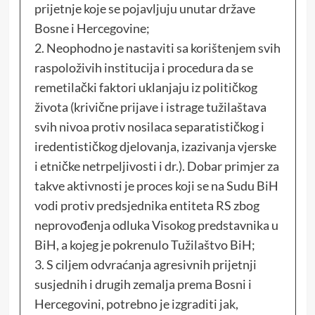
prijetnje koje se pojavljuju unutar države
Bosne i Hercegovine;
2. Neophodno je nastaviti sa korištenjem svih
raspoloživih institucija i procedura da se
remetilački faktori uklanjaju iz političkog
života (krivične prijave i istrage tužilaštava
svih nivoa protiv nosilaca separatističkog i
iredentističkog djelovanja, izazivanja vjerske
i etničke netrpeljivosti i dr.). Dobar primjer za
takve aktivnosti je proces koji se na Sudu BiH
vodi protiv predsjednika entiteta RS zbog
neprovođenja odluka Visokog predstavnika u
BiH, a kojeg je pokrenulo Tužilaštvo BiH;
3. S ciljem odvraćanja agresivnih prijetnji
susjednih i drugih zemalja prema Bosni i
Hercegovini, potrebno je izgraditi jak,