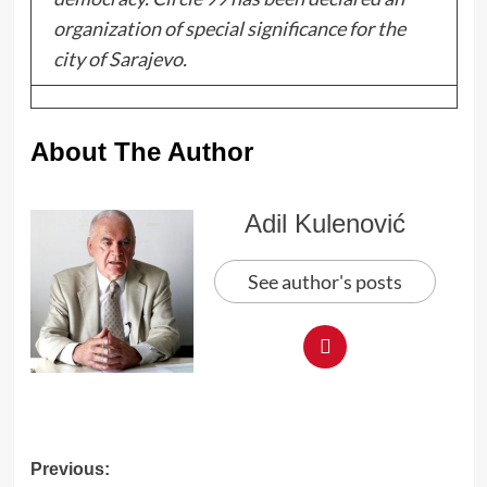
organization of special significance for the
city of Sarajevo.
About The Author
Adil Kulenović
See author's posts
Post
Previous: