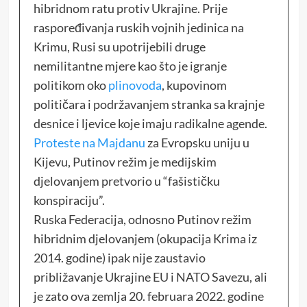
hibridnom ratu protiv Ukrajine. Prije
raspoređivanja ruskih vojnih jedinica na
Krimu, Rusi su upotrijebili druge
nemilitantne mjere kao što je igranje
politikom oko
plinovoda
, kupovinom
političara i podržavanjem stranka sa krajnje
desnice i ljevice koje imaju radikalne agende.
Proteste na Majdanu
za Evropsku uniju u
Kijevu, Putinov režim je medijskim
djelovanjem pretvorio u “fašističku
konspiraciju”.
Ruska Federacija, odnosno Putinov režim
hibridnim djelovanjem (okupacija Krima iz
2014. godine) ipak nije zaustavio
približavanje Ukrajine EU i NATO Savezu, ali
je zato ova zemlja 20. februara 2022. godine