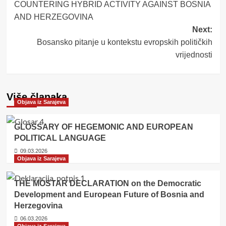
COUNTERING HYBRID ACTIVITY AGAINST BOSNIA
navigation
AND HERZEGOVINA
Next:
Bosansko pitanje u kontekstu evropskih političkih
vrijednosti
Više članaka
Objava iz Sarajeva
GLOSSARY OF HEGEMONIC AND EUROPEAN
POLITICAL LANGUAGE
09.03.2026
Objava iz Sarajeva
THE MOSTAR DECLARATION on the Democratic
Development and European Future of Bosnia and
Herzegovina
06.03.2026
Objava iz Sarajeva