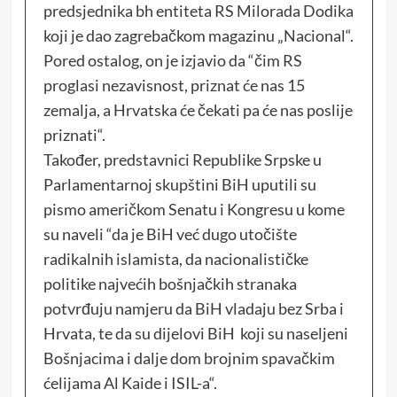
predsjednika bh entiteta RS Milorada Dodika
koji je dao zagrebačkom magazinu „Nacional“.
Pored ostalog, on je izjavio da “čim RS
proglasi nezavisnost, priznat će nas 15
zemalja, a Hrvatska će čekati pa će nas poslije
priznati“.
Također, predstavnici Republike Srpske u
Parlamentarnoj skupštini BiH uputili su
pismo američkom Senatu i Kongresu u kome
su naveli “da je BiH već dugo utočište
radikalnih islamista, da nacionalističke
politike najvećih bošnjačkih stranaka
potvrđuju namjeru da BiH vladaju bez Srba i
Hrvata, te da su dijelovi BiH koji su naseljeni
Bošnjacima i dalje dom brojnim spavačkim
ćelijama Al Kaide i ISIL-a“.