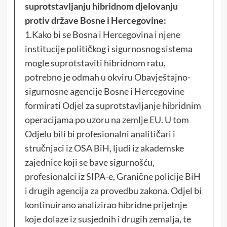
suprotstavljanju hibridnom djelovanju
protiv države Bosne i Hercegovine:
1.Kako bi se Bosna i Hercegovina i njene
institucije političkog i sigurnosnog sistema
mogle suprotstaviti hibridnom ratu,
potrebno je odmah u okviru Obavještajno-
sigurnosne agencije Bosne i Hercegovine
formirati Odjel za suprotstavljanje hibridnim
operacijama po uzoru na zemlje EU. U tom
Odjelu bili bi profesionalni analitičari i
stručnjaci iz OSA BiH, ljudi iz akademske
zajednice koji se bave sigurnošću,
profesionalci iz SIPA-e, Granične policije BiH
i drugih agencija za provedbu zakona. Odjel bi
kontinuirano analizirao hibridne prijetnje
koje dolaze iz susjednih i drugih zemalja, te