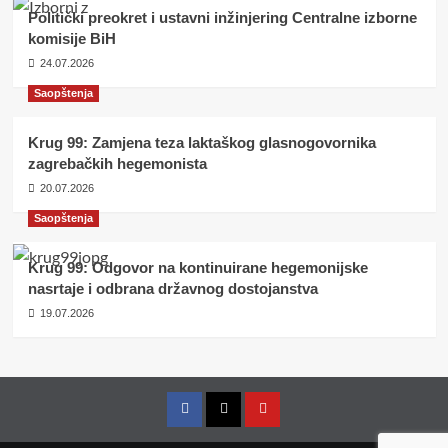
Politički preokret i ustavni inžinjering Centralne izborne
komisije BiH
24.07.2026
Saopštenja
Krug 99: Zamjena teza laktaškog glasnogovornika
zagrebačkih hegemonista
20.07.2026
Saopštenja
Krug 99: Odgovor na kontinuirane hegemonijske
nasrtaje i odbrana državnog dostojanstva
19.07.2026
Facebook
Twitter
YouTube