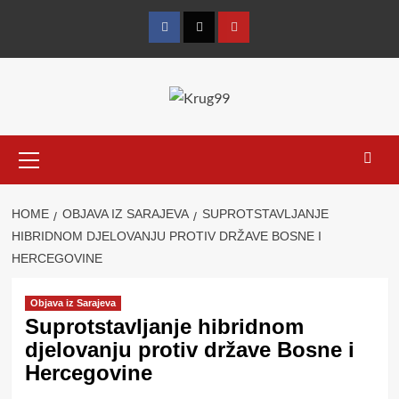
Skip
to
Facebook
Twitter
YouTube
content
Primary
Menu
HOME
OBJAVA IZ SARAJEVA
SUPROTSTAVLJANJE
HIBRIDNOM DJELOVANJU PROTIV DRŽAVE BOSNE I
HERCEGOVINE
Objava iz Sarajeva
Suprotstavljanje hibridnom
djelovanju protiv države Bosne i
Hercegovine