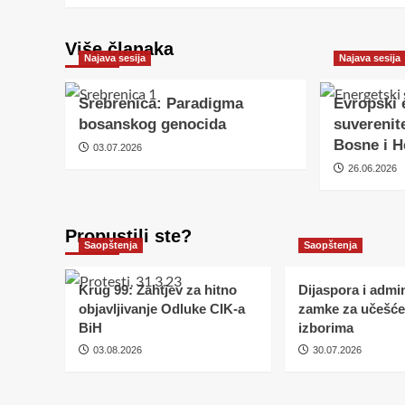
Više članaka
Najava sesija
Najava sesija
Srebrenica: Paradigma
Evropski 
bosanskog genocida
suverenite
Bosne i H
03.07.2026
26.06.2026
Propustili ste?
Saopštenja
Saopštenja
Krug 99: Zahtjev za hitno
Dijaspora i admin
objavljivanje Odluke CIK-a
zamke za učešće
BiH
izborima
03.08.2026
30.07.2026