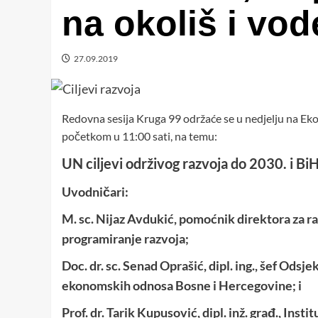
na okoliš i vod
27.09.2019
Redovna sesija Kruga 99 održaće se u nedjelju na Ek
početkom u 11:00 sati, na temu:
UN ciljevi održivog razvoja do 2030. i Bi
Uvodničari:
M. sc.
Nijaz Avdukić, pomoćnik direktora za ra
programiranje razvoja;
Doc. dr. sc. Senad Oprašić, dipl. ing., šef Odsj
ekonomskih odnosa Bosne i Hercegovine
; i
Prof. dr. Tarik Kupusović, dipl. inž. građ., Insti