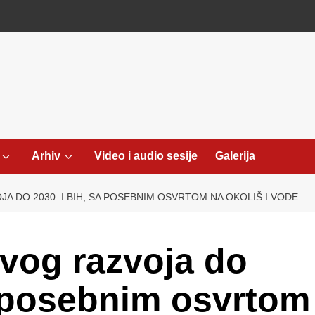
Arhiv
Video i audio sesije
Galerija
JA DO 2030. I BIH, SA POSEBNIM OSVRTOM NA OKOLIŠ I VODE
ivog razvoja do
a posebnim osvrtom