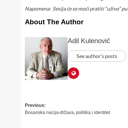
Napomena: Sesija će se moći pratiti “uživo” pu
About The Author
Adil Kulenović
See author's posts
Post
Previous:
Bosanska nacija-država, politika i identitet
navigation