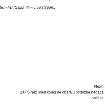
tem FB Kruga 99 – live stream.
Next:
Žak Širak: hrast kojeg ne obaraju prolazne nedaće
politike