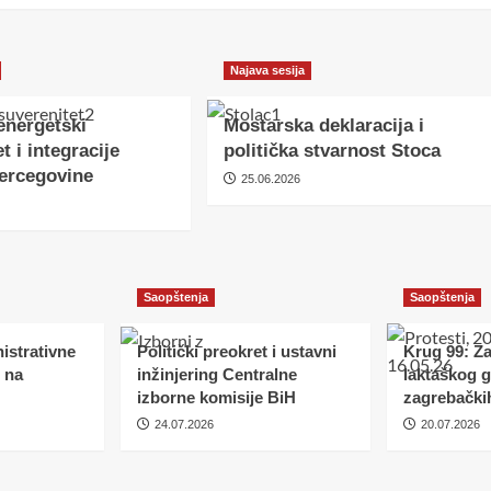
Najava sesija
energetski
Mostarska deklaracija i
t i integracije
politička stvarnost Stoca
ercegovine
25.06.2026
Saopštenja
Saopštenja
istrativne
Politički preokret i ustavni
Krug 99: Z
 na
inžinjering Centralne
laktaškog 
izborne komisije BiH
zagrebački
24.07.2026
20.07.2026