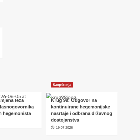
Saopštenja
amjena teza
Krug 99: Odgovor na
glasnogovornika
kontinuirane hegemonijske
h hegemonista
nasrtaje i odbrana državnog
dostojanstva
19.07.2026