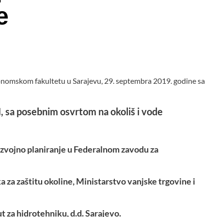
e
onomskom fakultetu u Sarajevu, 29. septembra 2019. godine sa
H, sa posebnim osvrtom na okoliš i vode
zvojno planiranje
u
F
ederalnom zavodu za
eka za zaštitu okoline, Ministarstvo vanjske trgovine i
tut za hidrotehniku, d.d. Sarajevo.