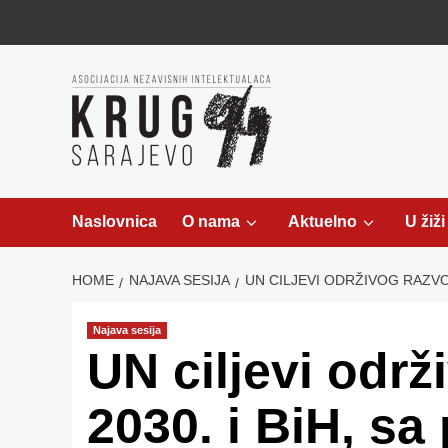
Skip
to
content
Naslovnica
O nama
Aktuelno
U žiži
HOME
NAJAVA SESIJA
UN CILJEVI ODRŽIVOG RAZVO
Najava sesija
UN ciljevi održ
2030. i BiH, s