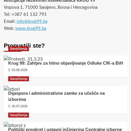
Asocijacija nezavisnih intelektualaca KRUG 99
Vrazova 1, 71000 Sarajevo, Bosna i Hercegovina
Tel: +387 61 132 791
Email:
info@krug99.ba
Web:
www.krug99.ba
Propustili ste?
Saopštenja
Krug 99: Zahtjev za hitno objavljivanje Odluke CIK-a BiH
03.08.2026
Saopštenja
Dijaspora i administrativne zamke za učešće na
izborima
30.07.2026
Saopštenja
Politički preokret i ustavni inžinjering Centralne izborne