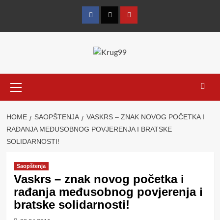
Skip
to
Facebook
Twitter
YouTube
content
Primary
Menu
HOME
SAOPŠTENJA
VASKRS – ZNAK NOVOG POČETKA I
RAĐANJA MEĐUSOBNOG POVJERENJA I BRATSKE
SOLIDARNOSTI!
Saopštenja
Vaskrs – znak novog početka i
rađanja međusobnog povjerenja i
bratske solidarnosti!