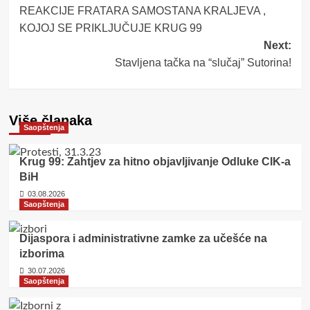
REAKCIJE FRATARA SAMOSTANA KRALJEVA ,
navigation
KOJOJ SE PRIKLJUČUJE KRUG 99
Next:
Stavljena tačka na “slučaj” Sutorina!
Više članaka
Saopštenja
Krug 99: Zahtjev za hitno objavljivanje Odluke CIK-a
BiH
03.08.2026
Saopštenja
Dijaspora i administrativne zamke za učešće na
izborima
30.07.2026
Saopštenja