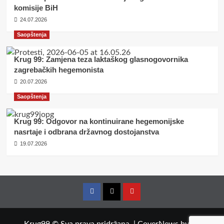
komisije BiH
24.07.2026
Saopštenja
Krug 99: Zamjena teza laktaškog glasnogovornika
zagrebačkih hegemonista
20.07.2026
Saopštenja
Krug 99: Odgovor na kontinuirane hegemonijske
nasrtaje i odbrana državnog dostojanstva
19.07.2026
Facebook
Twitter
YouTube
Krug99 © Sva prava pridržana.
|
CoverNews
by AF