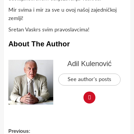
Mir svima i mir za sve u ovoj našoj zajedničkoj
zemlji!
Sretan Vaskrs svim pravoslavcima!
About The Author
Adil Kulenović
See author's posts
Post
Previous: