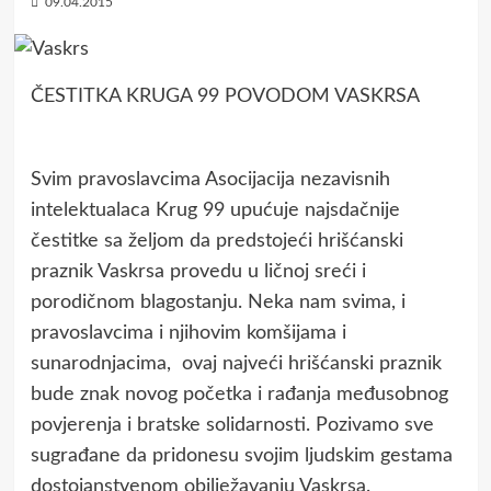
09.04.2015
ČESTITKA KRUGA 99 POVODOM VASKRSA
Svim pravoslavcima Asocijacija nezavisnih
intelektualaca Krug 99 upućuje najsdačnije
čestitke sa željom da predstojeći hrišćanski
praznik Vaskrsa provedu u ličnoj sreći i
porodičnom blagostanju. Neka nam svima, i
pravoslavcima i njihovim komšijama i
sunarodnjacima, ovaj najveći hrišćanski praznik
bude znak novog početka i rađanja međusobnog
povjerenja i bratske solidarnosti. Pozivamo sve
sugrađane da pridonesu svojim ljudskim gestama
dostojanstvenom obilježavanju Vaskrsa.