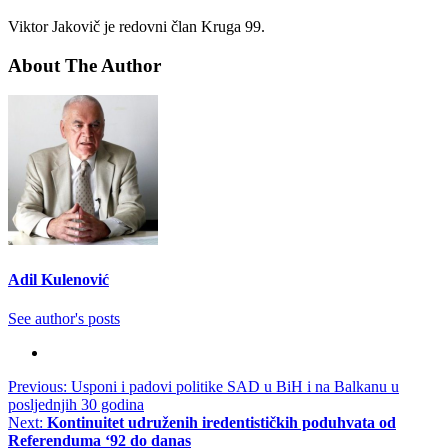
Viktor Jakovič je redovni član Kruga 99.
About The Author
Adil Kulenović
See author's posts
Post
Previous:
Usponi i padovi politike SAD u BiH i na Balkanu u
posljednjih 30 godina
navigation
Next:
Kontinuitet udruženih iredentističkih poduhvata od
Referenduma ‘92 do danas