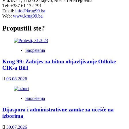
Vrazova 1, 71000 Sarajevo, Bosna i Hercegovina
Tel: +387 61 132 791
Email:
info@krug99.ba
Web:
www.krug99.ba
Propustili ste?
Saopštenja
Krug 99: Zahtjev za hitno objavljivanje Odluke
CIK-a BiH
03.08.2026
Saopštenja
Dijaspora i administrativne zamke za učešće na
izborima
30.07.2026