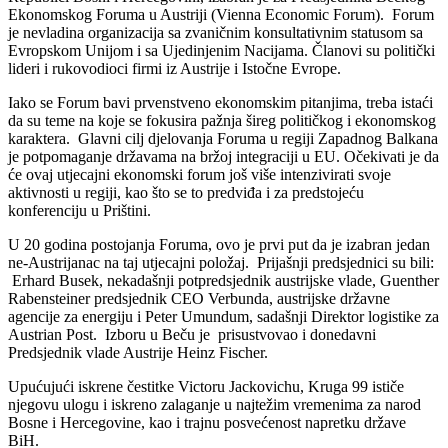
Ekonomskog Foruma u Austriji (Vienna Economic Forum). Forum
je nevladina organizacija sa zvaničnim konsultativnim statusom sa
Evropskom Unijom i sa Ujedinjenim Nacijama. Članovi su politički
lideri i rukovodioci firmi iz Austrije i Istočne Evrope.
Iako se Forum bavi prvenstveno ekonomskim pitanjima, treba istaći
da su teme na koje se fokusira pažnja šireg političkog i ekonomskog
karaktera. Glavni cilj djelovanja Foruma u regiji Zapadnog Balkana
je potpomaganje državama na bržoj integraciji u EU. Očekivati je da
će ovaj utjecajni ekonomski forum još više intenzivirati svoje
aktivnosti u regiji, kao što se to predviđa i za predstojeću
konferenciju u Prištini.
U 20 godina postojanja Foruma, ovo je prvi put da je izabran jedan
ne-Austrijanac na taj utjecajni položaj. Prijašnji predsjednici su bili:
Erhard Busek, nekadašnji potpredsjednik austrijske vlade, Guenther
Rabensteiner predsjednik CEO Verbunda, austrijske državne
agencije za energiju i Peter Umundum, sadašnji Direktor logistike za
Austrian Post. Izboru u Beču je prisustvovao i donedavni
Predsjednik vlade Austrije Heinz Fischer.
Upućujući iskrene čestitke Victoru Jackovichu, Kruga 99 ističe
njegovu ulogu i iskreno zalaganje u najtežim vremenima za narod
Bosne i Hercegovine, kao i trajnu posvećenost napretku države
BiH.