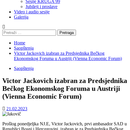
Sesije KRUGA 99
Jubileji i proslave
Video i audio sesije
Galerija
Pretraga:
Home
Saopštenja
Victor Jackovich izabran za Predsjednika Bečkog
Ekonomskog Foruma u Austriji (Vienna Economic Forum)
Saopštenja
Victor Jackovich izabran za Predsjednika
Bečkog Ekonomskog Foruma u Austriji
(Vienna Economic Forum)
21.02.2023
Prošlog ponedjeljka NJ.E, Victor Jackovich, prvi ambasador SAD u
Republici Bosni i Hercegovini, izabran je za Predsjednika Bečkog