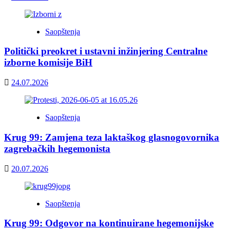
Saopštenja
Politički preokret i ustavni inžinjering Centralne
izborne komisije BiH
24.07.2026
Saopštenja
Krug 99: Zamjena teza laktaškog glasnogovornika
zagrebačkih hegemonista
20.07.2026
Saopštenja
Krug 99: Odgovor na kontinuirane hegemonijske