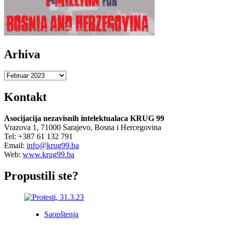
prepreka
BH
privrede</strong>
Arhiva
Arhiva
Kontakt
Asocijacija nezavisnih intelektualaca KRUG 99
Vrazova 1, 71000 Sarajevo, Bosna i Hercegovina
Tel: +387 61 132 791
Email:
info@krug99.ba
Web:
www.krug99.ba
Propustili ste?
Saopštenja