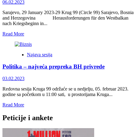
THE
06.02.2023
WAR
IN
Sarajevo, 29 January 2023-29 Krug 99 (Circle 99) Sarajevo, Bosnia
UKRAINE</strong>
and Herzegovina Herausforderungen für den Westbalkan
nach Kriegsbeginn in...
Read
Read More
more
about
<strong>Herausforderungen
Najava sesija
für
den
Politika – najveća prepreka BH privrede
Westbalkan
nach
Kriegsbeginn
03.02.2023
in
der
Redovna sesija Kruga 99 održaće se u nedjelju, 05. februar 2023.
Ukraine</strong>
godine sa početkom u 11:00 sati, u prostorijama Kruga...
Read
Read More
more
about
Peticije i ankete
<strong>Politika
–
najveća