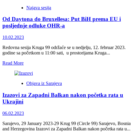
Usponi
Najava sesija
i
padovi
Od Daytona do Bruxellesa: Put BiH prema EU i
politike
SAD
posljednje odluke OHR-a
u
BiH
10.02.2023
i
na
Redovna sesija Kruga 99 održaće se u nedjelju, 12. februar 2023.
Balkanu
godine sa početkom u 11:00 sati, u prostorijama Kruga...
u
posljednjih
Read
Read More
30
more
godina
about
<strong>Od
Objava iz Sarajeva
Daytona
do
Izazovi za Zapadni Balkan nakon početka rata u
Bruxellesa:
Put
Ukrajini
BiH
prema
06.02.2023
EU
i
Sarajevo, 29 January 2023-29 Krug 99 (Circle 99) Sarajevo, Bosnia
posljednje
and Herzegovina Izazovi za Zapadni Balkan nakon početka rata u...
odluke