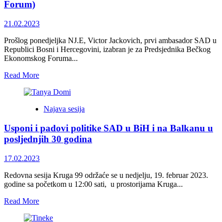
Referenduma
Forum)
‘92
do
21.02.2023
danas</strong>
Prošlog ponedjeljka NJ.E, Victor Jackovich, prvi ambasador SAD u
Republici Bosni i Hercegovini, izabran je za Predsjednika Bečkog
Ekonomskog Foruma...
Read
Read More
more
about
Victor
Najava sesija
Jackovich
izabran
Usponi i padovi politike SAD u BiH i na Balkanu u
za
Predsjednika
posljednjih 30 godina
Bečkog
Ekonomskog
17.02.2023
Foruma
u
Redovna sesija Kruga 99 održaće se u nedjelju, 19. februar 2023.
Austriji
godine sa početkom u 12:00 sati, u prostorijama Kruga...
(Vienna
Economic
Read
Read More
Forum)
more
about