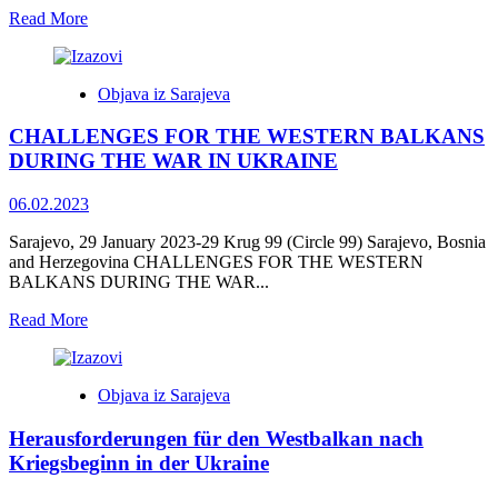
OHR-
Read
Read More
a</strong>
more
about
<strong>Izazovi
Objava iz Sarajeva
za
Zapadni
CHALLENGES FOR THE WESTERN BALKANS
Balkan
nakon
DURING THE WAR IN UKRAINE
početka
rata
06.02.2023
u
Ukrajini</strong>
Sarajevo, 29 January 2023-29 Krug 99 (Circle 99) Sarajevo, Bosnia
and Herzegovina CHALLENGES FOR THE WESTERN
BALKANS DURING THE WAR...
Read
Read More
more
about
<strong>CHALLENGES
Objava iz Sarajeva
FOR
THE
Herausforderungen für den Westbalkan nach
WESTERN
BALKANS
Kriegsbeginn in der Ukraine
DURING