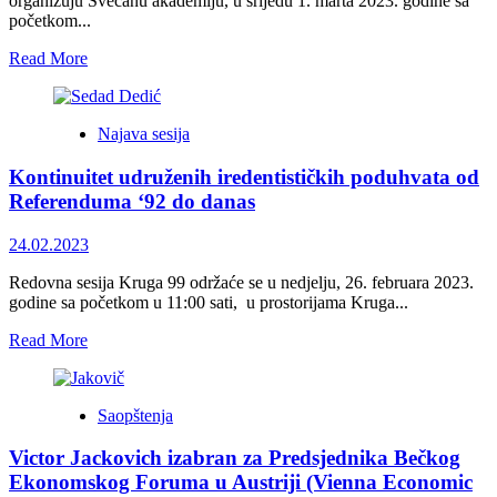
organizuju Svečanu akademiju, u srijedu 1. marta 2023. godine sa
početkom...
Read
Read More
more
about
Svečana
Najava sesija
akademija
povodom
Kontinuitet udruženih iredentističkih poduhvata od
Dana
nezavisnosti
Referenduma ‘92 do danas
BiH
24.02.2023
Redovna sesija Kruga 99 održaće se u nedjelju, 26. februara 2023.
godine sa početkom u 11:00 sati, u prostorijama Kruga...
Read
Read More
more
about
<strong>Kontinuitet
Saopštenja
udruženih
iredentističkih
Victor Jackovich izabran za Predsjednika Bečkog
poduhvata
od
Ekonomskog Foruma u Austriji (Vienna Economic