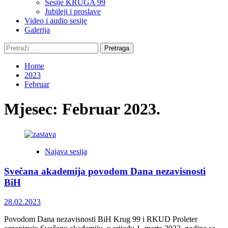
Sesije KRUGA 99
Jubileji i proslave
Video i audio sesije
Galerija
Pretraga:
Home
2023
Februar
Mjesec:
Februar 2023.
Najava sesija
Svečana akademija povodom Dana nezavisnosti
BiH
28.02.2023
Povodom Dana nezavisnosti BiH Krug 99 i RKUD Proleter