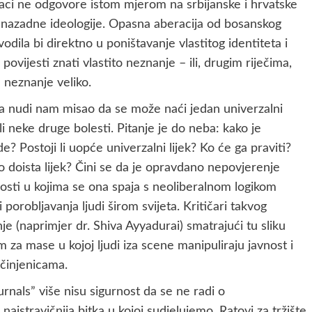
aci ne odgovore istom mjerom na srbijanske i hrvatske
 nazadne ideologije. Opasna aberacija od bosanskog
vodila bi direktno u poništavanje vlastitog identiteta i
ovijesti znati vlastito neznanje – ili, drugim riječima,
 neznanje veliko.
ja nudi nam misao da se može naći jedan univerzalni
ili neke druge bolesti. Pitanje je do neba: kako je
e? Postoji li uopće univerzalni lijek? Ko će ga praviti?
to doista lijek? Čini se da je opravdano nepovjerenje
ti u kojima se ona spaja s neoliberalnom logikom
 porobljavanja ljudi širom svijeta. Kritičari takvog
e (naprimjer dr. Shiva Ayyadurai) smatrajući tu sliku
a mase u kojoj ljudi iza scene manipuliraju javnost i
 činjenicama.
rnals” više nisu sigurnost da se ne radi o
 najstravičnija bitka u kojoj sudjelujemo. Ratovi za tržište