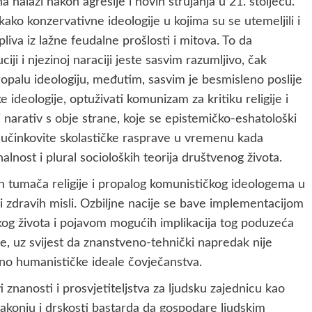
nalazi nakon agresije i novih strujanja u 21. stoljeću.
ako konzervativne ideologije u kojima su se utemeljili i
liva iz lažne feudalne prošlosti i mitova. To da
ciji i njezinoj naraciji jeste sasvim razumljivo, čak
ropalu ideologiju, međutim, sasvim je besmisleno poslije
e ideologije, optuživati komunizam za kritiku religije i
 narativ s obje strane, koje se epistemičko-eshatološki
eučinkovite skolastičke rasprave u vremenu kada
alnost i plural socioloških teorija društvenog života.
ih tumača religije i propalog komunističkog ideologema u
a i zdravih misli. Ozbiljne nacije se bave implementacijom
dskog života i pojavom mogućih implikacija tog poduzeća
je, uz svijest da znanstveno-tehnički napredak nije
no humanističke ideale čovječanstva.
 znanosti i prosvjetiteljstva za ljudsku zajednicu kao
zakonju i drskosti bastarda da gospodare ljudskim