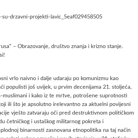
usa” – Obrazovanje, društvo znanja i krizno stanje.
si!
osni vrlo naivno i dalje udaraju po komunizmu kao
aći populisti još uvijek, u prvim decenijama 21. stoljeća,
-muslimani i kako iz te mrtve, potrošene suprotnosti
i ili što je apsolutno irelevantno za aktuelni povijesni
racije vješto zatvaraju oči pred destruktivnom političkom
du četničkog i ustaškog militarnog pokreta i
splodnoj binarnosti zasnovana etnopolitika na taj način