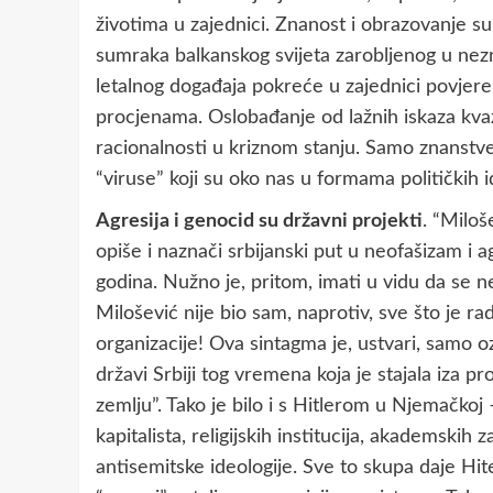
životima u zajednici. Znanost i obrazovanje su
sumraka balkanskog svijeta zarobljenog u nezna
letalnog događaja pokreće u zajednici povjere
procjenama. Oslobađanje od lažnih iskaza kva
racionalnosti u kriznom stanju. Samo znanstv
“viruse” koji su oko nas u formama političkih i
Agresija i genocid su državni projekti
. “Miloš
opiše i naznači srbijanski put u neofašizam i
godina. Nužno je, pritom, imati u vidu da se ne
Milošević nije bio sam, naprotiv, sve što je r
organizacije! Ova sintagma je, ustvari, samo oz
državi Srbiji tog vremena koja je stajala iza p
zemlju”. Tako je bilo i s Hitlerom u Njemačkoj 
kapitalista, religijskih institucija, akademskih 
antisemitske ideologije. Sve to skupa daje Hite