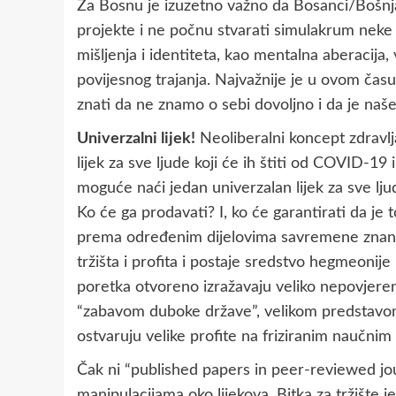
Za Bosnu je izuzetno važno da Bosanci/Bošnj
projekte i ne počnu stvarati simulakrum neke
mišljenja i identiteta, kao mentalna aberacija, 
povijesnog trajanja. Najvažnije je u ovom času p
znati da ne znamo o sebi dovoljno i da je naše
Univerzalni lijek!
Neoliberalni koncept zdravl
lijek za sve ljude koji će ih štiti od COVID-19 
moguće naći jedan univerzalan lijek za sve ljud
Ko će ga prodavati? I, ko će garantirati da je 
prema određenim dijelovima savremene znanos
tržišta i profita i postaje sredstvo hegmeonije i
poretka otvoreno izražavaju veliko nepovjerenj
“zabavom duboke države”, velikom predstavom z
ostvaruju velike profite na friziranim naučnim
Čak ni “published papers in peer-reviewed jou
manipulacijama oko lijekova. Bitka za tržište je