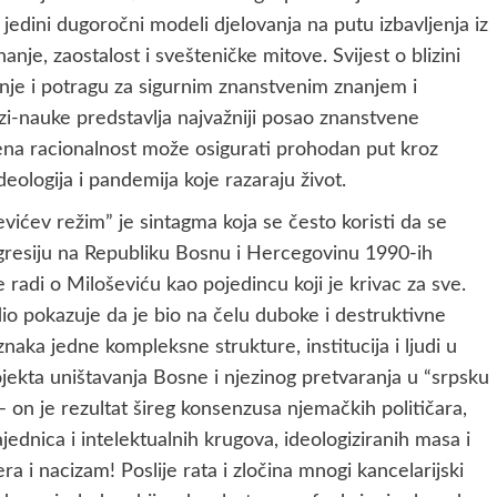
 jedini dugoročni modeli djelovanja na putu izbavljenja iz
nje, zaostalost i svešteničke mitove. Svijest o blizini
nje i potragu za sigurnim znanstvenim znanjem i
zi-nauke predstavlja najvažniji posao znanstvene
ena racionalnost može osigurati prohodan put kroz
deologija i pandemija koje razaraju život.
evićev režim” je sintagma koja se često koristi da se
 agresiju na Republiku Bosnu i Hercegovinu 1990-ih
 radi o Miloševiću kao pojedincu koji je krivac za sve.
adio pokazuje da je bio na čelu duboke i destruktivne
naka jedne kompleksne strukture, institucija i ljudi u
rojekta uništavanja Bosne i njezinog pretvaranja u “srpsku
– on je rezultat šireg konsenzusa njemačkih političara,
zajednica i intelektualnih krugova, ideologiziranih masa i
ra i nacizam! Poslije rata i zločina mnogi kancelarijski