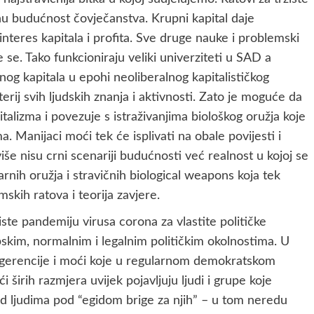
u budućnost čovječanstva. Krupni kapital daje
 interes kapitala i profita. Sve druge nauke i problemski
se. Tako funkcioniraju veliki univerziteti u SAD a
og kapitala u epohi neoliberalnog kapitalističkog
erij svih ljudskih znanja i aktivnosti. Zato je moguće da
talizma i povezuje s istraživanjima biološkog oružja koje
a. Manijaci moći tek će isplivati na obale povijesti i
še nisu crni scenariji budućnosti već realnost u kojoj se
nih oružja i stravičnih biological weapons koja tek
kih ratova i teorija zavjere.
iste pandemiju virusa corona za vlastite političke
pskim, normalnim i legalnim političkim okolnostima. U
ngerencije i moći koje u regularnom demokratskom
i širih razmjera uvijek pojavljuju ljudi i grupe koje
nad ljudima pod “egidom brige za njih” – u tom neredu