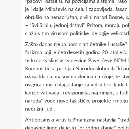
“pacovi” ostali su na pozicijama sistema. Tako
je i dalje Milošević na čelu i zapovijeda. Jasan
obrušio na nenaoružan, civilni narod Bosne, k
– “Svi Srbi u jednoj državi”. Pritom, moraju pob
slažu s tim virusom političke idelogije velikosr
Zašto danas treba pominjati četnike i ustaše? Zat
fašizma koji je četrdesetih godina 20. stoljeća
te kroz kvislinške tvorevine Pavelićeve NDH i N
Komunistička partija i Narodooslobodilački po
užasa klanja, masovnih zločina i mržnje, te stv
osigurao mir i blagostanje za veliki broj ljudi.
konzervativaca i revizionista, naprimjer, s T
naroda” vode nove fašističke projekte i mogu
nedužni ljudi.
Antibosanski virus tuđmanizma nastavlja “tradi
današnje ljude da je to “prirodno stanje” pol