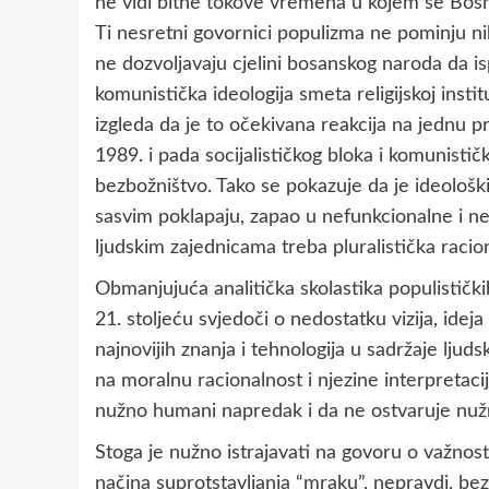
ne vidi bitne tokove vremena u kojem se Bosna 
Ti nesretni govornici populizma ne pominju nik
ne dozvoljavaju cjelini bosanskog naroda da isp
komunistička ideologija smeta religijskoj institu
izgleda da je to očekivana reakcija na jednu p
1989. i pada socijalističkog bloka i komunističk
bezbožništvo. Tako se pokazuje da je ideološki
sasvim poklapaju, zapao u nefunkcionalne i n
ljudskim zajednicama treba pluralistička racion
Obmanjujuća analitička skolastika populističk
21. stoljeću svjedoči o nedostatku vizija, idej
najnovijih znanja i tehnologija u sadržaje lju
na moralnu racionalnost i njezine interpretaci
nužno humani napredak i da ne ostvaruje nuž
Stoga je nužno istrajavati na govoru o važnosti
načina suprotstavljanja “mraku”, nepravdi, be