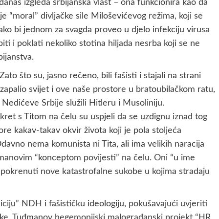
 danas izgleda srbijanska vlast – ona funkcionira kao da
 je “moral” divljačke sile Miloševićevog režima, koji se
ako bi jednom za svagda proveo u djelo infekciju virusa
iti i poklati nekoliko stotina hiljada nesrba koji se ne
bijanstva.
o što su, jasno rečeno, bili fašisti i stajali na strani
 zapalio svijet i ove naše prostore u bratoubilačkom ratu,
edićeve Srbije služili Hitleru i Musoliniju.
kret s Titom na čelu su uspjeli da se uzdignu iznad tog
ore kakav-takav okvir života koji je pola stoljeća
 Odavno nema komunista ni Tita, ali ima velikih naracija
uđmanovim “konceptom povijesti” na čelu. Oni “u ime
 pokrenuti nove katastrofalne sukobe u kojima stradaju
ciju” NDH i fašističku ideologiju, pokušavajući uvjeriti
itike. Tuđmanov hegemonijski malograđanski projekt “HR