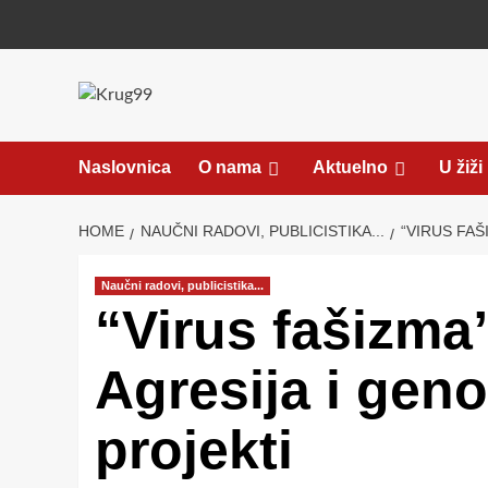
Skip
to
content
Naslovnica
O nama
Aktuelno
U žiži
HOME
NAUČNI RADOVI, PUBLICISTIKA...
“VIRUS FAŠ
Naučni radovi, publicistika...
“Virus fašizma”
Agresija i geno
projekti