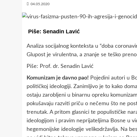
04.05.2020
Piše: Senadin Lavić
Analiza socijalnog konteksta u “doba coronavir
Glupost je virulentna, a znanje se teško preno
Piše: Prof. dr. Senadin Lavić
Komunizam je davno pao!
Pojedini autori u B
političkoj ideologiji. Zanimljivo je to kako dom
ostaju zarobljeni u binarnu opreku komunizam
pokušavaju razviti priču o nečemu što ne postoj
trenutak. A pritom glasnici te populističke na
ideologijom i pravim neprijateljima Bosne u vi
hegemonijske ideologije velikodržavlja. Na be