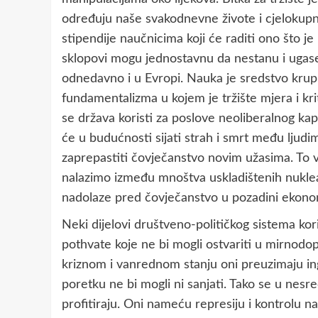
određuju naše svakodnevne živote i cjelokupn
stipendije naučnicima koji će raditi ono što je
sklopovi mogu jednostavnu da nestanu i ugase 
odnedavno i u Evropi. Nauka je sredstvo krupn
fundamentalizma u kojem je tržište mjera i krit
se država koristi za poslove neoliberalnog kapi
će u budućnosti sijati strah i smrt među ljudim
zaprepastiti čovječanstvo novim užasima. To vi
nalazimo između mnoštva uskladištenih nuklear
nadolaze pred čovječanstvo u pozadini ekonoms
Neki dijelovi društveno-političkog sistema kor
pothvate koje ne bi mogli ostvariti u mirnodo
kriznom i vanrednom stanju oni preuzimaju i
poretku ne bi mogli ni sanjati. Tako se u nesreć
profitiraju. Oni nameću represiju i kontrolu 