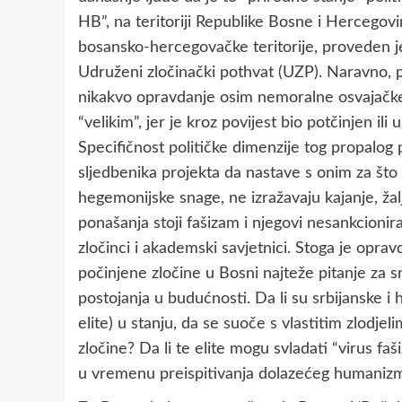
HB”, na teritoriji Republike Bosne i Hercegovin
bosansko-hercegovačke teritorije, proveden j
Udruženi zločinački pothvat (UZP). Naravno, 
nikakvo opravdanje osim nemoralne osvajačk
“velikim”, jer je kroz povijest bio potčinjen ili 
Specifičnost političke dimenzije tog propalog 
sljedbenika projekta da nastave s onim za što 
hegemonijske snage, ne izražavaju kajanje, žal
ponašanja stoji fašizam i njegovi nesankcioniran
zločinci i akademski savjetnici. Stoga je opra
počinjene zločine u Bosni najteže pitanje za s
postojanja u budućnosti. Da li su srbijanske i h
elite) u stanju, da se suoče s vlastitim zlodj
zločine? Da li te elite mogu svladati “virus faš
u vremenu preispitivanja dolazećeg humaniz