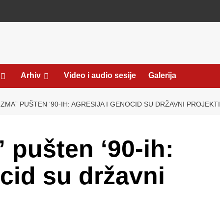
Arhiv
Video i audio sesije
Galerija
IZMA” PUŠTEN ‘90-IH: AGRESIJA I GENOCID SU DRŽAVNI PROJEKTI
 pušten ‘90-ih:
cid su državni