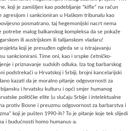
e, koji je zamišljen kao podebljanje “kifle” na račun
e agresijom i sankcioniran u Haškom tribunalu kao
povijesno posmatrano, taj hegemonijski nacrt nema
e potrebe malog balkanskog kompleksa da se pokaže
ugarskom ili austrijskom ili talijanskom vladaru!
projekta koji je presuđen ogleda se u istrajavanju
su sankcionirani. Time oni, kao i srspke četničko-
jenje i priznavanje sudskih odluka. Iza tog barbarskog
i podstrekači u Hrvatskoj i Srbiji, brojni kancelarijski
vdano kazati da je moralno pitanje odgovornosti za
rbijansku i hrvatsku kulturu i opći smjer humanog
rvatske političke elite (u slučaju Srbije i intelektualne
elima protiv Bosne i preuzmu odgovornost za barbarstva i
izma” koji je pušten 1990-ih? To je pitanje koje tek slijedi
ma i budućnosti homo humanus-a.