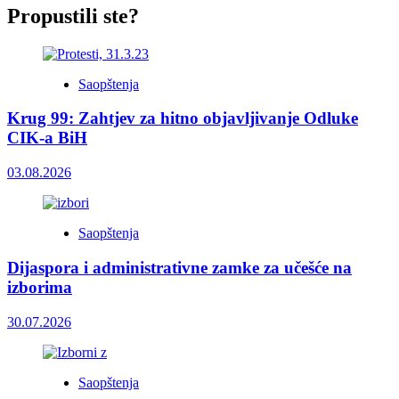
Propustili ste?
Saopštenja
Krug 99: Zahtjev za hitno objavljivanje Odluke
CIK-a BiH
03.08.2026
Saopštenja
Dijaspora i administrativne zamke za učešće na
izborima
30.07.2026
Saopštenja