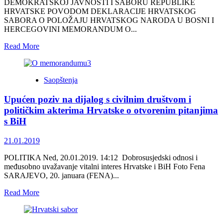
DEMOKRATSKOJ JAVNOSTI I SABORU REPUBLIKE
HRVATSKE POVODOM DEKLARACIJE HRVATSKOG
SABORA O POLOŽAJU HRVATSKOG NARODA U BOSNI I
HERCEGOVINI MEMORANDUM O...
Read
Read More
more
about
Poziv
Saopštenja
na
prihvatanje
Upućen poziv na dijalog s civilnim društvom i
Nacrta
Memoranduma
političkim akterima Hrvatske o otvorenim pitanjima
civilnom
s BiH
društvu
i
21.01.2019
državotvornim
političkim
POLITIKA Ned, 20.01.2019. 14:12 Dobrosusjedski odnosi i
akterima
međusobno uvažavanje vitalni interes Hrvatske i BiH Foto Fena
SARAJEVO, 20. januara (FENA)...
Read
Read More
more
about
Upućen