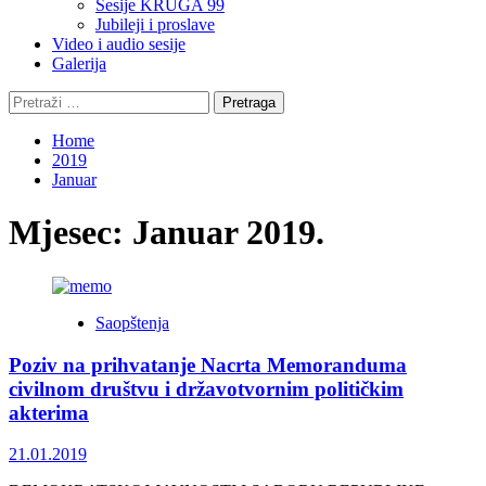
Sesije KRUGA 99
Jubileji i proslave
Video i audio sesije
Galerija
Pretraga:
Home
2019
Januar
Mjesec:
Januar 2019.
Saopštenja
Poziv na prihvatanje Nacrta Memoranduma
civilnom društvu i državotvornim političkim
akterima
21.01.2019