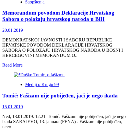
Saopštenja
poziv
na
Memorandum povodom Deklaracije Hrvatskog
dijalog
s
Sabora o položaju hrvatskog naroda u BiH
civilnim
društvom
20.01.2019
i
političkim
DEMOKRATSKOJ JAVNOSTI I SABORU REPUBLIKE
akterima
HRVATSKE POVODOM DEKLARACIJE HRVATSKOG
Hrvatske
SABORA O POLOŽAJU HRVATSKOG NARODA U BOSNI I
o
HERCEGOVINI MEMORANDUM O...
otvorenim
pitanjima
Read
Read More
s
more
BiH
about
Memorandum
Mediji o Krugu 99
povodom
Deklaracije
Tomić: Fašizam nije pobijeđen, jači je nego ikada
Hrvatskog
Sabora
o
15.01.2019
položaju
hrvatskog
Ned, 13.01.2019. 12:21 Tomić: Fašizam nije pobijeđen, jači je nego
naroda
ikada SARAJEVO, 13. januara (FENA) - Fašizam nije pobijeđen,
u
nego...