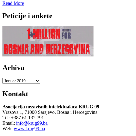
Read
Read More
more
about
Peticije i ankete
Božićna
čestitka
pravoslavnim
Kruga
99
Arhiva
Arhiva
Kontakt
Asocijacija nezavisnih intelektualaca KRUG 99
Vrazova 1, 71000 Sarajevo, Bosna i Hercegovina
Tel: +387 61 132 791
Email:
info@krug99.ba
Web:
www.krug99.ba