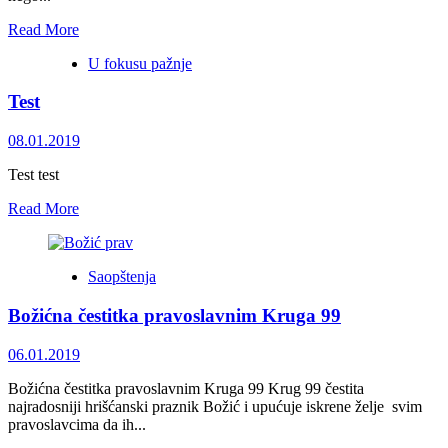
BiH
Read
Read More
more
U fokusu pažnje
about
Tomić:
Test
Fašizam
nije
pobijeđen,
08.01.2019
jači
je
Test test
nego
Read
ikada
Read More
more
about
Test
Saopštenja
Božićna čestitka pravoslavnim Kruga 99
06.01.2019
Božićna čestitka pravoslavnim Kruga 99 Krug 99 čestita
najradosniji hrišćanski praznik Božić i upućuje iskrene želje svim
pravoslavcima da ih...