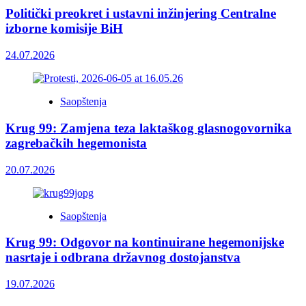
Politički preokret i ustavni inžinjering Centralne
izborne komisije BiH
24.07.2026
Saopštenja
Krug 99: Zamjena teza laktaškog glasnogovornika
zagrebačkih hegemonista
20.07.2026
Saopštenja
Krug 99: Odgovor na kontinuirane hegemonijske
nasrtaje i odbrana državnog dostojanstva
19.07.2026