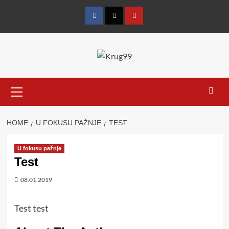
Skip
to
Facebook
Twitter
YouTube
content
Primary
Menu
HOME
U FOKUSU PAŽNJE
TEST
U fokusu pažnje
Test
08.01.2019
Test test