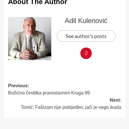
About The Author
Adil Kulenović
See author's posts
Post
Previous:
Božićna čestitka pravoslavnim Kruga 99
navigation
Next:
Tomić: Fašizam nije pobijeđen, jači je nego ikada