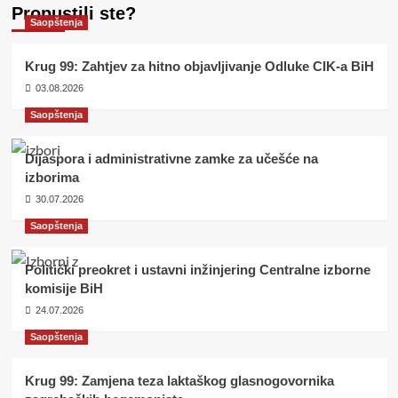
Propustili ste?
Saopštenja
Krug 99: Zahtjev za hitno objavljivanje Odluke CIK-a BiH
03.08.2026
Saopštenja
Dijaspora i administrativne zamke za učešće na
izborima
30.07.2026
Saopštenja
Politički preokret i ustavni inžinjering Centralne izborne
komisije BiH
24.07.2026
Saopštenja
Krug 99: Zamjena teza laktaškog glasnogovornika