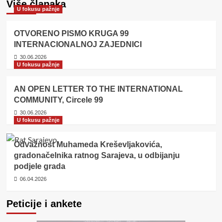
Više članaka
U fokusu pažnje
OTVORENO PISMO KRUGA 99
INTERNACIONALNOJ ZAJEDNICI
30.06.2026
U fokusu pažnje
AN OPEN LETTER TO THE INTERNATIONAL
COMMUNITY, Circele 99
30.06.2026
U fokusu pažnje
Odvažnost Muhameda Kreševljakovića,
gradonačelnika ratnog Sarajeva, u odbijanju
podjele grada
06.04.2026
Peticije i ankete