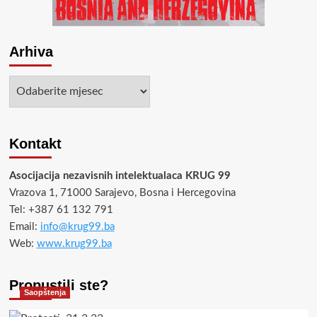
und
auf
dem
Balkan
Arhiva
in
den
Arhiva
letzten
30
Jahren</strong>
Kontakt
Asocijacija nezavisnih intelektualaca KRUG 99
Vrazova 1, 71000 Sarajevo, Bosna i Hercegovina
Tel: +387 61 132 791
Email:
info@krug99.ba
Web:
www.krug99.ba
Propustili ste?
Saopštenja