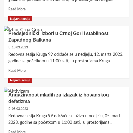
mira!
Read
Read More
more
Najava sesija
about
<strong>Nužnost
suočavanja
Predsjednički izbori u Crnoj Gori i stabilnost
sa
Zapadnog Balkana
realpolitikom
10.03.2023
entiteta
RS
Redovna sesija Kruga 99 održaće se u nedjelju, 12. marta 2023.
u
godine sa početkom u 11:00 sati, u prostorijama Kruga...
državnim
Read
i
Read More
more
internacionalnim
Najava sesija
about
relacijama</strong>
<strong>Predsjednički
izbori
Angažiranost mladih za izlazak iz bosanskog
u
defetizma
Crnoj
03.03.2023
Gori
i
Redovna sesija Kruga 99 održaće se uživo u nedjelju, 05. mart
stabilnost
2023. godine sa početkom u 11:00 sati, u prostorijama...
Zapadnog
Read
Balkana</strong>
Read More