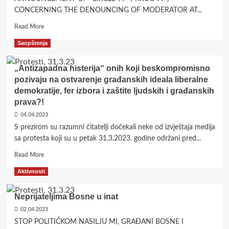
CONCERNING THE DENOUNCING OF MODERATOR AT...
Read
Read More
more
Saopštenja
about
<strong>CONCERNING
THE
„Antizapadna histerija“ onih koji beskompromisno
DENOUNCING
pozivaju na ostvarenje građanskih ideala liberalne
OF
demokratije, fer izbora i zaštite ljudskih i građanskih
MODERATOR
prava?!
AT
CITIZENS’
04.04.2023
PROTESTS</strong>
S prezirom su razumni čitatelji dočekali neke od izvještaja medija
<strong>ON
sa protesta koji su u petak 31.3.2023. godine održani pred...
31
MARCH
Read
Read More
2023
more
OUTSIDE
Aktivnosti
about
O.H.R.
„Antizapadna
OFFICES</strong>
histerija“
Neprijateljima Bosne u inat
onih
02.04.2023
koji
STOP POLITIČKOM NASILJU MI, GRAĐANI BOSNE I
beskompromisno