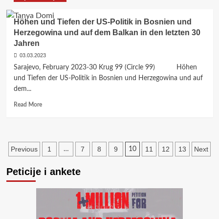
u
<strong>US
posljednjih
Foreign
30
Höhen und Tiefen der US-Politik in Bosnien und
Policy
godina</strong>
Herzegowina und auf dem Balkan in den letzten 30
Upside
Jahren
Down
in
03.03.2023
Bosnia
Sarajevo, February 2023-30 Krug 99 (Circle 99) Höhen
and
und Tiefen der US-Politik in Bosnien und Herzegowina und auf
the
dem...
Western
Balkans</strong>
Read
Read More
more
about
<strong>Höhen
und
Posts
Previous
1
7
8
9
11
12
13
Next
…
10
Tiefen
der
pagination
US-
Peticije i ankete
Politik
in
Bosnien
und
Herzegowina