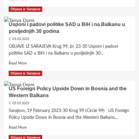
more
Objava iz Sarajeva
about
<strong>Angažiranost
mladih
Usponi i padovi politike SAD u BiH i na Balkanu u
za
posljednjih 30 godina
izlazak
03.03.2023
iz
bosanskog
OBJAVE IZ SARAJEVA Krug 99, br. 23-30 Usponi i padovi
defetizma</strong>
politike SAD u BiH i na Balkanu u posljednjih 30...
Read
Read More
more
Objava iz Sarajeva
about
<strong>Usponi
i
US Foreign Policy Upside Down in Bosnia and the
padovi
Western Balkans
politike
03.03.2023
SAD
u
Sarajevo, 19 February 2023-30 Krug 99 (Circle 99) US Foreign
BiH
Policy Upside Down in Bosnia and the Western Balkans...
i
Read
na
Read More
more
Balkanu
Objava iz Sarajeva
about