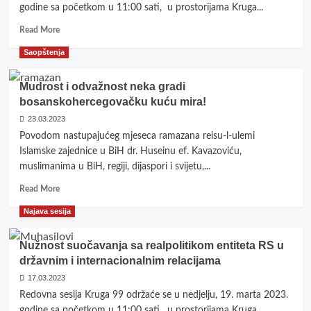
vizija
godine sa početkom u 11:00 sati, u prostorijama Kruga...
budućnosti</strong>
Read
Read More
more
Saopštenja
about
<strong>Britanska
politika
Mudrost i odvažnost neka gradi
u
bosanskohercegovačku kuću mira!
bosanskom
23.03.2023
ratu
i
Povodom nastupajućeg mjeseca ramazana reisu-l-ulemi
poslije</strong>
Islamske zajednice u BiH dr. Huseinu ef. Kavazoviću,
muslimanima u BiH, regiji, dijaspori i svijetu,...
Read
Read More
more
Najava sesija
about
Mudrost
i
Nužnost suočavanja sa realpolitikom entiteta RS u
odvažnost
državnim i internacionalnim relacijama
neka
17.03.2023
gradi
bosanskohercegovačku
Redovna sesija Kruga 99 održaće se u nedjelju, 19. marta 2023.
kuću
godine sa početkom u 11:00 sati, u prostorijama Kruga...