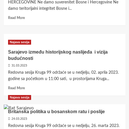
pozivaju
HERCEGOVINE Ne damo suverenitet Bosne i Hercegovine Ne
na
damo teritorijalni integritet Bosne i...
ostvarenje
Read
građanskih
Read More
more
ideala
about
liberalne
Neprijateljima
demokratije,
Bosne
fer
Najava sesija
u
izbora
inat
i
Sarajevo između historijskog naslijeđa i vizija
zaštite
budućnosti
ljudskih
31.03.2023
i
Redovna sesija Kruga 99 održaće se u nedjelju, 02. aprila 2023.
građanskih
prava?!
godine sa početkom u 11:00 sati, u prostorijama Kruga...
Read
Read More
more
Najava sesija
about
<strong>Sarajevo
između
Britanska politika u bosanskom ratu i poslije
historijskog
24.03.2023
naslijeđa
Redovna sesija Kruga 99 održaće se u nedjelju, 26. marta 2023.
i