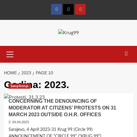
Skip
to
Facebook
Twitter
YouTube
content
Primary
Menu
HOME
2023
PAGE 10
Godina:
2023.
Saopštenja
CONCERNING THE DENOUNCING OF
MODERATOR AT CITIZENS’ PROTESTS
ON 31
MARCH 2023 OUTSIDE O.H.R. OFFICES
04.04.2023
Sarajevo, 4 April 2023-31 Krug 99 (Circle 99)
ANNOUNCEMENT OF “CIRCLE 99” (“KRUG 99”)