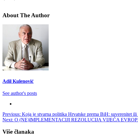
About The Author
Adil Kulenović
See author's posts
Post
Previous:
Koja je stvarna politika Hrvatske prema BiH: suverenitet il
Next:
O (NE)IMPLEMENTACIJI REZOLUCIJA VIJEĆA EVROP
navigation
Više članaka