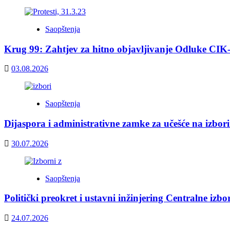
Saopštenja
Krug 99: Zahtjev za hitno objavljivanje Odluke CIK
03.08.2026
Saopštenja
Dijaspora i administrativne zamke za učešće na izbor
30.07.2026
Saopštenja
Politički preokret i ustavni inžinjering Centralne izb
24.07.2026