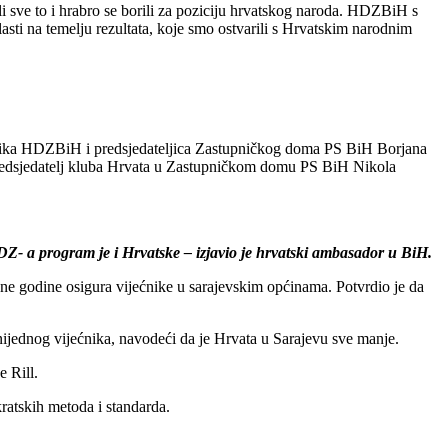
žali sve to i hrabro se borili za poziciju hrvatskog naroda. HDZBiH s
asti na temelju rezultata, koje smo ostvarili s Hrvatskim narodnim
ednika HDZBiH i predsjedateljica Zastupničkog doma PS BiH Borjana
predsjedatelj kluba Hrvata u Zastupničkom domu PS BiH Nikola
DZ- a program je i Hrvatske – izjavio je hrvatski ambasador u BiH.
e godine osigura vijećnike u sarajevskim općinama. Potvrdio je da
dnog vijećnika, navodeći da je Hrvata u Sarajevu sve manje.
e Rill.
ratskih metoda i standarda.