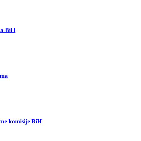
-a BiH
ima
orne komisije BiH