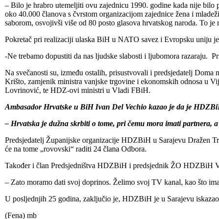
– Bilo je hrabro utemeljiti ovu zajednicu 1990. godine kada nije bilo p
oko 40.000 članova s čvrstom organizacijom zajednice žena i mladeži, 
saborom, osvojivši više od 80 posto glasova hrvatskog naroda. To je 
Pokretač pri realizaciji ulaska BiH u NATO savez i Evropsku uniju 
-Ne trebamo dopustiti da nas ljudske slabosti i ljubomora razaraju. Pr
Na svečanosti su, između ostalih, prisustvovali i predsjedatelj Do
Krišto, zamjenik ministra vanjske trgovine i ekonomskih odnosa u 
Lovrinović, te HDZ-ovi ministri u Vladi FBiH.
Ambasador Hrvatske u BiH Ivan Del Vechio kazao je da je HDZBiH
– Hrvatska je dužna skrbiti o tome, pri čemu mora imati partnera,
Predsjedatelj Županijske organizacije HDZBiH u Sarajevu Dražen Trl
će na tome „rovovski“ raditi 24 člana Odbora.
Također i član Predsjedništva HDZBiH i predsjednik ŽO HDZBiH Vrh
– Zato moramo dati svoj doprinos. Želimo svoj TV kanal, kao što imaju
U posljednjih 25 godina, zaključio je, HDZBiH je u Sarajevu iskazao 
(Fena) mb