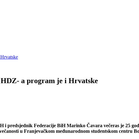
 Hrvatske
 HDZ- a program je i Hrvatske
 predsjednik Federacije BiH Marinko Čavara večeras je 25 godi
oj svečanosti u Franjevačkom međunarodnom studentskom centru B