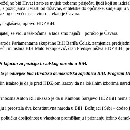
oželjno biti Hrvat i zato se uvijek trebamo prisjećati ljudi koji su izdr
s pozicijama u vlasti od državne, entitetske do općinske, sudjeluju u vl
razlog da večeras slavimo – rekao je Čavara.
je, naglašava, upravo HDZBiH.
ijatelj se vidi u teškoćama, a tada smo najači – poručio je Čavara.
ma naroda Parlamentarne skupštine BiH Bariša Čolak, zamjenica predsj
Vijeću ministara BIH Mato Franjičević, član Predsjedništva HDZBiH i 
 ključan za poziciju hrvatskog naroda u BiH.
 a to je oduvijek bila Hrvatska demokratska zajednica BiH. Program H
in istakao je da je pred HDZ-om izazov da na lokalnim izborima naredn
bosna Anton Rill ukazao je da u Kantonu Sarajevo HDZBiH nema nije
 i preostala dva konstitutivna naroda u BiH, Bošnjaci i Srbi – dodao j
političku dosljednost u vlastitom promišljanju i priznanju jedino demok