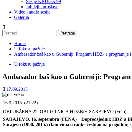
Sesije KRUGA 99
Jubileji i proslave
Video i audio sesije
Galerija
Pretraga:
Home
U fokusu pažnje
Ambasador baš kao u Guberniji: Program HDZ- a program je i
U fokusu pažnje
Ambasador baš kao u Guberniji: Program
17.09.2015
16.9.2015. (21:22)
OBILJEŽENA 25. OBLJETNICA HDZBiH SARAJEVO (Foto)
SARAJEVO, 16. septembra (FENA) – Dopredsjednik HDZ-a BiH i
Sarajevu (1990.-2015.) članovima stranke čestitao na prigodn