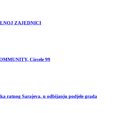
LNOJ ZAJEDNICI
MUNITY, Circele 99
a ratnog Sarajeva, u odbijanju podjele grada