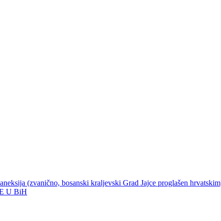
i aneksija (zvanično, bosanski kraljevski Grad Jajce proglašen hrvatskim
E U BiH