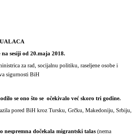
TUALACA
 sesiji od 20.maja 2018.
istrica za rad, socijalnu politiku, raseljene osobe i
tva sigurnosti BiH
odilo se ono što se očekivalo već skoro tri godine.
lazila pored BiH kroz Tursku, Grčku, Makedoniju, Srbiju,
no nespremna dočekala migrantski talas
(nema