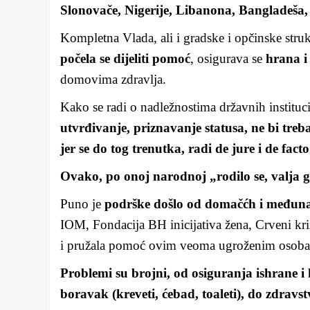
Slonovače, Nigerije, Libanona, Bangladeša, 
Kompletna Vlada, ali i gradske i opčinske struk
počela se dijeliti pomoć
, osigurava se
hrana i
domovima zdravlja.
Kako se radi o nadležnostima državnih instituc
utvrđivanje, priznavanje statusa, ne bi treb
jer se do tog trenutka, radi de jure i de fac
Ovako, po onoj narodnoj „rodilo se, valja ga
Puno je
podrške došlo od domačćh i međuna
IOM, Fondacija BH inicijativa žena, Crveni križ 
i pružala pomoć ovim veoma ugroženim osob
Problemi su brojni, od osiguranja ishrane i 
boravak (kreveti, ćebad, toaleti), do zdravst