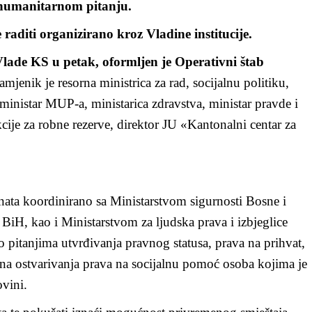
umanitarnom pitanju.
raditi organizirano kroz Vladine institucije.
Vlade KS u petak, oformljen je Operativni štab
amjenik je resorna ministrica za rad, socijalnu politiku,
u ministar MUP-a, ministarica zdravstva, ministar pravde i
ije za robne rezerve, direktor JU «Kantonalni centar za
ranata koordinirano sa Ministarstvom sigurnosti Bosne i
iH, kao i Ministarstvom za ljudska prava i izbjeglice
pitanjima utvrđivanja pravnog statusa, prava na prihvat,
čina ostvarivanja prava na socijalnu pomoć osoba kojima je
vini.