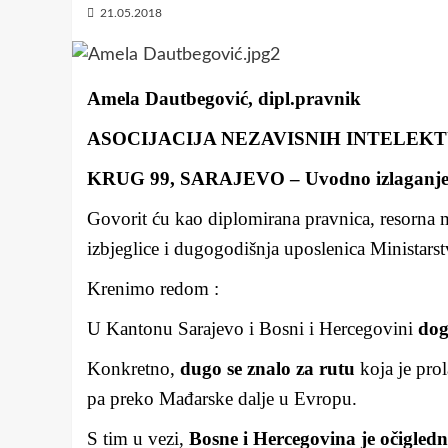
21.05.2018
Amela Dautbegović, dipl.pravnik
ASOCIJACIJA NEZAVISNIH INTELEK
KRUG 99, SARAJEVO – Uvodno izlaganje na
Govorit ću kao diplomirana pravnica, resorna min
izbjeglice i dugogodišnja uposlenica Ministars
Krenimo redom :
U Kantonu Sarajevo i Bosni i Hercegovini
dog
Konkretno,
dugo se znalo za rutu
koja je pro
pa preko Mađarske dalje u Evropu.
S tim u vezi,
Bosne i Hercegovina je očigled