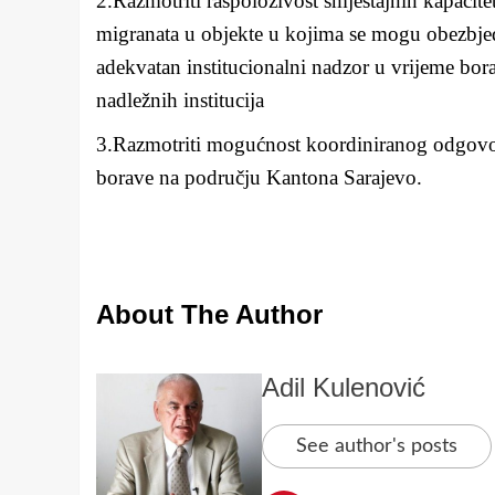
2.Razmotriti raspoloživost smještajnih kapacit
migranata u objekte u kojima se mogu obezbjedi
adekvatan institucionalni nadzor u vrijeme bor
nadležnih institucija
3.Razmotriti mogućnost koordiniranog odgovora 
borave na području Kantona Sarajevo.
About The Author
Adil Kulenović
See author's posts