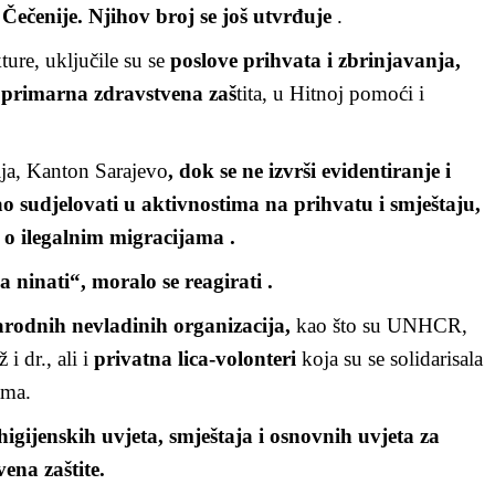
Čečenije. Njihov broj se još utvrđuje
.
ture, uključile su se
poslove prihvata i zbrinjavanja,
 primarna zdravstvena zaš
tita, u Hitnoj pomoći i
ija, Kanton Sarajevo
, dok se ne izvrši evidentiranje i
ao sudjelovati u aktivnostima na prihvatu i smještaju,
to o ilegalnim migracijama .
 ninati“, moralo se reagirati .
rodnih nevladinih organizacija,
kao što su UNHCR,
i dr., ali i
privatna lica-volonteri
koja su se solidarisala
ama.
higijenskih uvjeta, smještaja i osnovnih uvjeta za
vena zaštite.