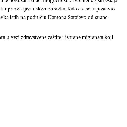
eta te pokušati iznaći mogućnost privremenog smještaja
ti prihvatljivi uslovi boravka, kako bi se uspostavio
avka istih na području Kantona Sarajevo od strane
u vezi zdravstvene zaštite i ishrane migranata koji