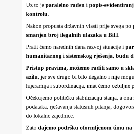
Uz to je
paralelno rađen i popis-evidentiranj
kontrolu
.
Nakon propusta državnih vlasti prije svega po p
smanjen broj ilegalnih ulazaka u BiH
.
Pratit ćemo narednih dana razvoj situacije i
par
humanitarnog i sistemskog rješenja, budu do
Pristup pravima, možemo raditi samo u skl
azilu
, jer sve drugo bi bilo ilegalno i nije mo
hijerarhija i subordinacija, imat ćemo ozbiljne p
Očekujemo političku stabilizaciju stanja, a ona
podataka, rješavanja statusnih pitanja, dogovor
do lokalne zajednice.
Zato
dajemo podršku oformljenom timu na 