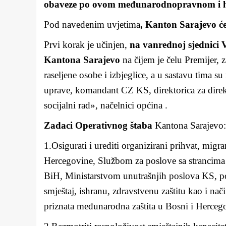
obaveze po ovom međunarodnopravnom i h
Pod navedenim uvjetima
, Kanton Sarajevo će 
Prvi korak je učinjen,
na vanrednoj sjednici 
Kantona Sarajevo
na čijem je čelu Premijer, z
raseljene osobe i izbjeglice, a u sastavu tima s
uprave, komandant CZ KS, direktorica za direkc
socijalni rad», načelnici općina .
Zadaci Operativnog štaba
Kantona Sarajevo:
1.Osigurati i urediti organizirani prihvat, mig
Hercegovine, Službom za poslove sa strancima B
BiH, Ministarstvom unutrašnjih poslova KS, po 
smještaj, ishranu, zdravstvenu zaštitu kao i na
priznata međunarodna zaštita u Bosni i Hercego