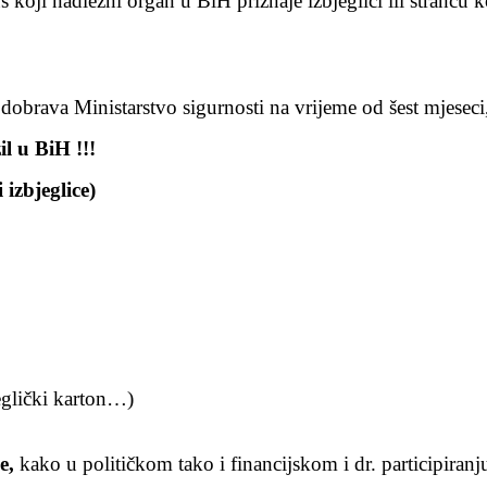
s koji nadležni organ u BiH priznaje izbjeglici ili strancu k
odobrava Ministarstvo sigurnosti na vrijeme od šest mjesec
il u BiH !!!
izbjeglice)
eglički karton…)
e,
kako u političkom tako i financijskom i dr. participiranj