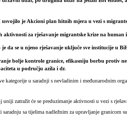
 državni udar, po drugima udar na jedan BH entitet, a p
usvojilo je Akcioni plan hitnih mjera u vezi s migran
ih aktivnosti za rješavanje migrantske krize na human 
e da se u njeno rješavanje uključe sve institucije u Bi
nje bolje kontrole granice, efikasniju borbu protiv nez
citeta u području azila i dr.
jive kategorije u saradnji s nevladinim i međunarodnim org
j uniji zatražit će se preduzimanje aktivnosti u vezi s rješ
ati saradnju sa tijelima nadležnim za upravljanje granicom 