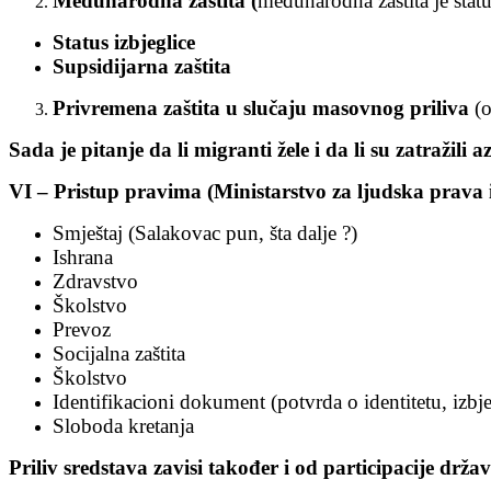
Međunarodna zaštita
(
međunarodna zaštita je statu
Status izbjeglice
Supsidijarna zaštita
Privremena zaštita u slučaju masovnog priliva
(
Sada je pitanje da li migranti žele i da li su zatražili az
VI – Pristup pravima (Ministarstvo za ljudska prava i 
Smještaj (Salakovac pun, šta dalje ?)
Ishrana
Zdravstvo
Školstvo
Prevoz
Socijalna zaštita
Školstvo
Identifikacioni dokument (potvrda o identitetu, izbj
Sloboda kretanja
Priliv sredstava zavisi također i od participacije držav