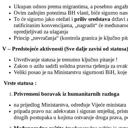
Ukupan odnos prema migrantima, a posebno angažma
Ovim zadnjim potezima BH vlasti, biće sigurno na
To će sigurno jako otežati i
priliv sredstava
državi 
ratificiranim konvencijama, „nagradit“ će međunarodn
opredjeljivati za ulaganja
Princip „nevračanja“ (kontrola granica je ključno pi
V – Predstojeće aktivnosti (Sve dalje zavisi od statusa
Utvrđivanje statusa je trenutno ključno pitanje !
Zakon o azilu sadrži solidna pravna rješenja za ovak
Veliki posao je na Ministarstvu sigurnosti BiH, koj
Vrste statusa :
Privremeni boravak iz humanitarnih razloga
na prijedlog Ministarstva, određuje Vijeće ministara
pripada pravo na: adekvatan i siguran smještaj, pri
drugih postupaka u kojima ostvaruje druga prava, 