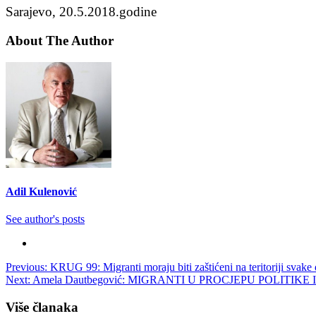
Sarajevo, 20.5.2018.godine
About The Author
Adil Kulenović
See author's posts
Post
Previous:
KRUG 99: Migranti moraju biti zaštićeni na teritoriji svake
Next:
Amela Dautbegović: MIGRANTI U PROCJEPU POLITI
navigation
Više članaka