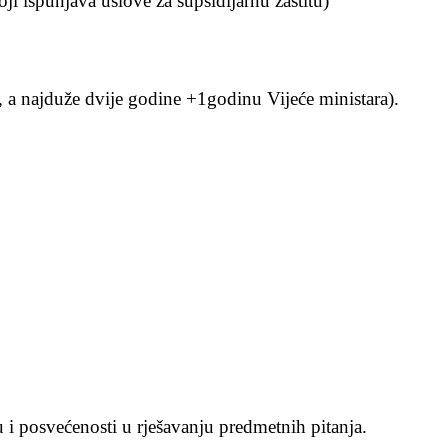
oji ispunjava uslove za supsidijarnu zaštitu)
i, a najduže dvije godine +1godinu Vijeće ministara).
u i posvećenosti u rješavanju predmetnih pitanja.