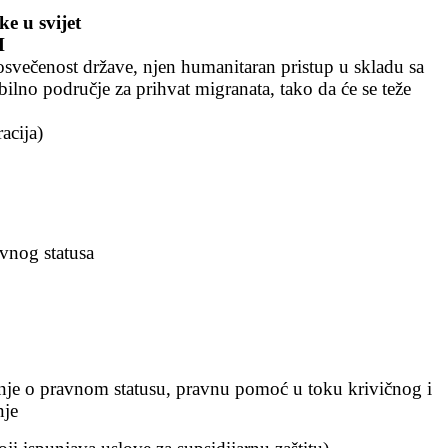
ke u svijet
H
večenost države, njen humanitaran pristup u skladu sa
ilno područje za prihvat migranata, tako da će se teže
acija)
avnog statusa
sanje o pravnom statusu, pravnu pomoć u toku krivičnog i
nje