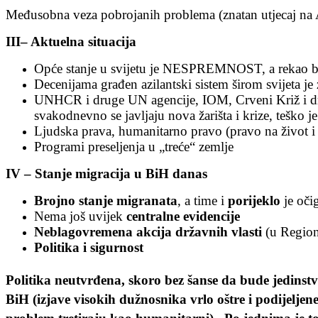
Međusobna veza pobrojanih problema (znatan utjecaj na Ane
III– Aktuelna situacija
Opće stanje u svijetu je NESPREMNOST, a rekao bih
Decenijama građen azilantski sistem širom svijeta j
UNHCR i druge UN agencije, IOM, Crveni Križ i dru
svakodnevno se javljaju nova žarišta i krize, teško j
Ljudska prava, humanitarno pravo (pravo na život i
Programi preseljenja u „treće“ zemlje
IV – Stanje migracija u BiH danas
Brojno stanje migranata
, a time i
porijeklo
je oči
Nema još uvijek
centralne evidencije
Neblagovremena akcija državnih vlasti
(u Region
Politika i sigurnost
Politika neutvrđena, skoro bez šanse da bude jedinstve
BiH (izjave visokih dužnosnika vrlo oštre i podijeljen