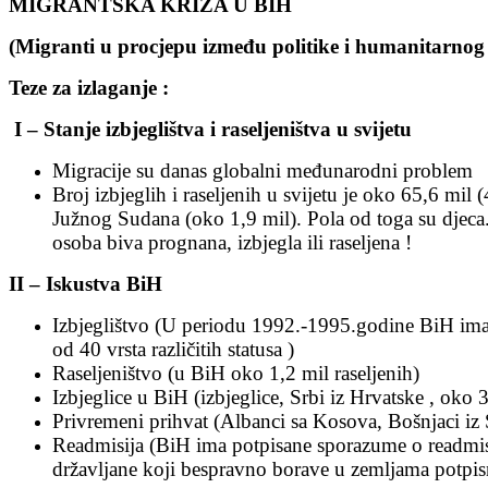
MIGRANTSKA KRIZA U BIH
(Migranti u procjepu između politike i humanitarno
Teze za izlaganje :
I – Stanje izbjeglištva i raseljeništva u svijetu
Migracije su danas globalni međunarodni problem
Broj izbjeglih i raseljenih u svijetu je oko 65,6 mil (4
Južnog Sudana (oko 1,9 mil). Pola od toga su djeca. 
osoba biva prognana, izbjegla ili raseljena !
II – Iskustva BiH
Izbjeglištvo (U periodu 1992.-1995.godine BiH imala
od 40 vrsta različitih statusa )
Raseljeništvo (u BiH oko 1,2 mil raseljenih)
Izbjeglice u BiH (izbjeglice, Srbi iz Hrvatske , oko 
Privremeni prihvat (Albanci sa Kosova, Bošnjaci i
Readmisija (BiH ima potpisane sporazume o readmis
državljane koji bespravno borave u zemljama potpisni