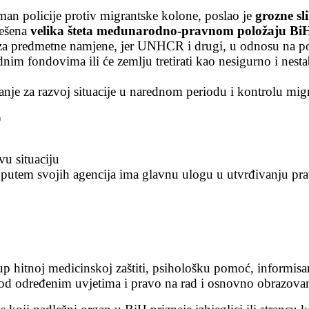
n policije protiv migrantske kolone, poslao je
grozne sli
nešena
velika šteta međunarodno-pravnom položaju Bi
za predmetne namjene, jer UNHCR i drugi, u odnosu na pos
im fondovima ili će zemlju tretirati kao nesigurno i nestab
tanje za razvoj situacije u narednom periodu i kontrolu migr
)
vu situaciju
e putem svojih agencija ima glavnu ulogu u utvrđivanju pr
stup hitnoj medicinskoj zaštiti, psihološku pomoć, informi
pod određenim uvjetima i pravo na rad i osnovno obrazova