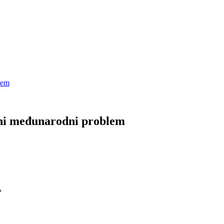
lem
lni međunarodni problem
A