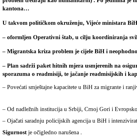
problem tretiraju kao humanitarni) . Po jednima je to
kantona…
U takvom političkom okruženju, Vijeće ministara BiH 
– oformljen Operativni štab, u cilju koordiniranja sv
– Migrantska kriza problem je cijele BiH i neophodno j
– Plan sadrži paket hitnih mjera usmjerenih na osigura
sporazuma o readmisiji, te jačanje readmisijskih i kapa
– Povećati smještajne kapacitete u BiH za migrante i ran
– Od nadležnih institucija u Srbiji, Crnoj Gori i Evropsko
– Ojačati saradnju policijskih agencija u BiH i intenzivir
Sigurnost
je očigledno narušena .