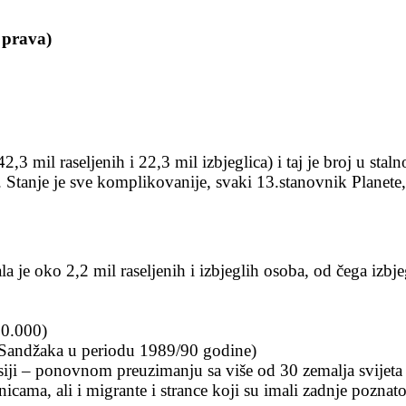
g prava)
2,3 mil raseljenih i 22,3 mil izbjeglica) i taj je broj u stal
Stanje je sve komplikovanije, svaki 13.stanovnik Planete, d
 je oko 2,2 mil raseljenih i izbjeglih osoba, od čega izbje
30.000)
z Sandžaka u periodu 1989/90 godine)
iji – ponovnom preuzimanju sa više od 30 zemalja svijeta
cama, ali i migrante i strance koji su imali zadnje poznat