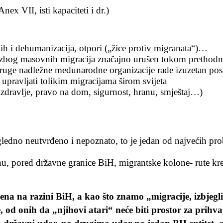
x VII, isti kapaciteti i dr.)
 i dehumanizacija, otpori („žice protiv migranata“)…
e zbog masovnih migracija značajno urušen tokom prethodni
ge nadležne međunarodne organizacije rade izuzetan posa
e upravljati tolikim migracijama širom svijeta
 zdravlje, pravo na dom, sigurnost, hranu, smještaj…)
gledno neutvrđeno i nepoznato, to je jedan od najvećih pr
u, pored državne granice BiH, migrantske kolone- rute kreć
na na razini BiH, a kao što znamo „migracije, izbjeglic
e, od onih da „njihovi atari“ neće biti prostor za prih