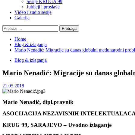
Sesije KRUGA 99
Jubileji i proslave
Video i audio sesije
Galerija
Pretraga:
Home
Blog & izlaganja
Mario Nenadić: Migracije su danas globalni međunarodni prob
Blog & izlaganja
Mario Nenadić: Migracije su danas globa
21.05.2018
Mario Nenadić, dipl.pravnik
ASOCIJACIJA NEZAVISNIH INTELEKTUALAC
KRUG 99, SARAJEVO – Uvodno izlaganje