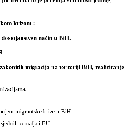
o trečima to je prijetnja stibilnosti jednog
tskom krizom :
i dostojanstven način u BiH.
H
akonitih migracija na teritoriji BiH, realiziranje
anizacijama.
avanjem migrantske krize u BiH.
susjednih zemalja i EU.