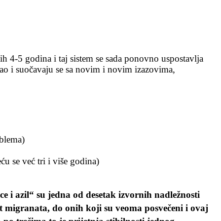
h 4-5 godina i taj sistem se sada ponovno uspostavlja
o i suočavaju se sa novim i novim izazovima,
oblema)
u se već tri i više godina)
e i azil“ su jedna od desetak izvornih nadležnosti
vat migranata, do onih koji su veoma posvečeni i ovaj