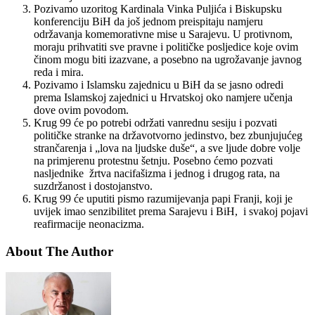
Pozivamo uzoritog Kardinala Vinka Puljića i Biskupsku
konferenciju BiH da još jednom preispitaju namjeru
održavanja komemorativne mise u Sarajevu. U protivnom,
moraju prihvatiti sve pravne i političke posljedice koje ovim
činom mogu biti izazvane, a posebno na ugrožavanje javnog
reda i mira.
Pozivamo i Islamsku zajednicu u BiH da se jasno odredi
prema Islamskoj zajednici u Hrvatskoj oko namjere učenja
dove ovim povodom.
Krug 99 će po potrebi održati vanrednu sesiju i pozvati
političke stranke na državotvorno jedinstvo, bez zbunjujućeg
strančarenja i „lova na ljudske duše“, a sve ljude dobre volje
na primjerenu protestnu šetnju. Posebno ćemo pozvati
nasljednike žrtva nacifašizma i jednog i drugog rata, na
suzdržanost i dostojanstvo.
Krug 99 će uputiti pismo razumijevanja papi Franji, koji je
uvijek imao senzibilitet prema Sarajevu i BiH, i svakoj pojavi
reafirmacije neonacizma.
About The Author