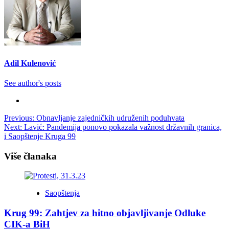
Adil Kulenović
See author's posts
Post
Previous:
Obnavljanje zajedničkih udruženih poduhvata
Next:
Lavić: Pandemija ponovo pokazala važnost državnih granica,
navigation
i Saopštenje Kruga 99
Više članaka
Saopštenja
Krug 99: Zahtjev za hitno objavljivanje Odluke
CIK-a BiH