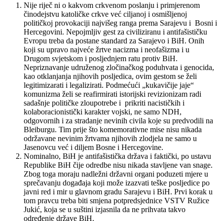
Nije riječ ni o kakvom crkvenom poslanju i primjerenom
činodejstvu katoličke crkve već ciljanoj i osmišljenoj
političkoj provokaciji najvišeg ranga prema Sarajevu i Bosni i
Hercegovini. Nepojmljiv gest za civiliziranu i antifašističku
Evropu treba da postane standard za Sarajevo i BiH. Onih
koji su upravo najveće žrtve nacizma i neofašizma i u
Drugom svjetskom i posljednjem ratu protiv BiH.
Nepriznavanje udruženog zločinačkog poduhvata i genocida,
kao otklanjanja njihovih posljedica, ovim gestom se želi
legitimizarati i legalizirati. Podmećući „kukavičije jaje“
komunizma želi se reafirmirati istorijski revizionizam radi
sadašnje političke zloupotrebe i prikriti nacističkih i
kolaboracionistički karakter vojski, ne samo NDH,
odgovornih i za stradanje nevinih civila koje su predvodili na
Bleiburgu. Tim prije što komemorativne mise nisu nikada
održavane nevinim žrtvama njihovih zlodjela ne samo u
Jasenovcu već i diljem Bosne i Hercegovine.
Nominalno, BiH je antifašistička država i faktički, po ustavu
Republike BiH čije odredbe nisu nikada stavljene van snage.
Zbog toga moraju nadležni državni organi poduzeti mjere u
sprečavanju događaja koji može izazvati teške posljedice po
javni red i mir u glavnom gradu Sarajevu i BiH. Prvi korak u
tom pravcu treba biti smjena potpredsjednice VSTV Ružice
Jukić, koja se u suštini izjasnila da ne prihvata takvo
određenje države BiH.