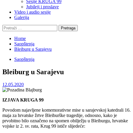
Sesije KRUGA 99
Jubileji i proslave
Video i audio sesije
Galerija
Pretraga:
Home
Saopštenja
Bleiburg u Sarajevu
Saopštenja
Bleiburg u Sarajevu
12.05.2020
IZJAVA KRUGA 99
Povodom najavljene komemorativne mise u sarajevskoj katedrali 16.
maja za hrvatske žrtve Bleiburške tragedije, odnosno, kako je
prvobitno bilo označeno na spomen obilježju u Bleiburgu, hrvatske
vojske iz 2. sv. rata, Krug 99 ističe slijedeće: