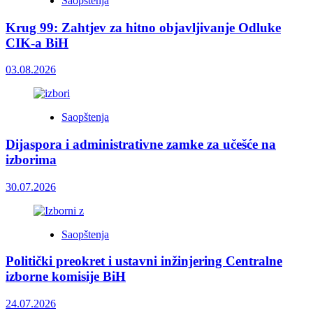
Saopštenja
Krug 99: Zahtjev za hitno objavljivanje Odluke
CIK-a BiH
03.08.2026
Saopštenja
Dijaspora i administrativne zamke za učešće na
izborima
30.07.2026
Saopštenja
Politički preokret i ustavni inžinjering Centralne
izborne komisije BiH
24.07.2026