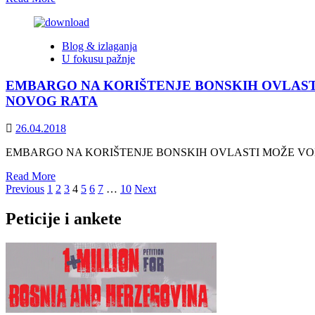
more
about
Mario
Blog & izlaganja
Nenadić:
U fokusu pažnje
Migracije
su
EMBARGO NA KORIŠTENJE BONSKIH OVLAST
danas
globalni
NOVOG RATA
međunarodni
problem
26.04.2018
EMBARGO NA KORIŠTENJE BONSKIH OVLASTI MOŽE VODI
Read
Read More
Posts
more
Previous
1
2
3
4
5
6
7
…
10
Next
about
pagination
EMBARGO
Peticije i ankete
NA
KORIŠTENJE
BONSKIH
OVLASTI
MOŽE
VODITI
KA
TOTALNOM