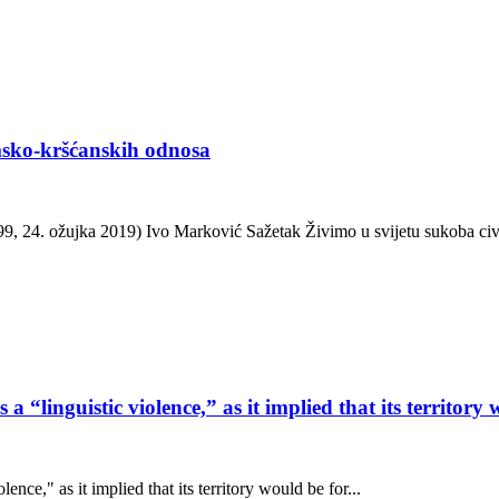
msko-kršćanskih odnosa
, 24. ožujka 2019) Ivo Marković Sažetak Živimo u svijetu sukoba civil
“linguistic violence,” as it implied that its territory
nce," as it implied that its territory would be for...