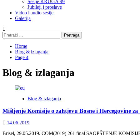
Sesije KRUGA 99
Jubileji i proslave
Video i audio sesije
Galerija
Pretraga:
Home
Blog & izlaganja
Page 4
Blog & izlaganja
Blog & izlaganja
Mišljenje Komisije o zahtjevu Bosne i Hercegovine za
14.06.2019
Brisel, 29.05.2019. COM(2019) 261 final SAOPŠTENJE KOMISIJE