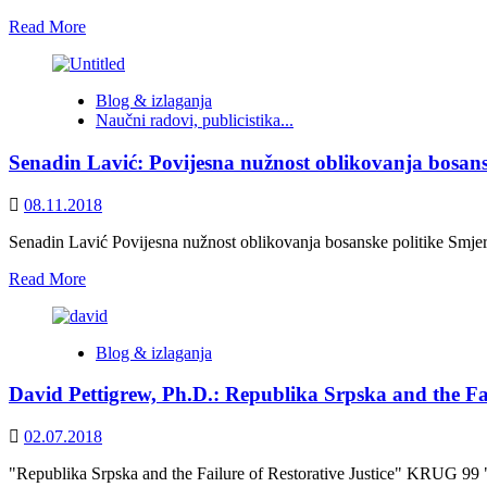
odnosa
Read
Read More
more
about
David
Blog & izlaganja
Pettigrew:
Naučni radovi, publicistika...
The
name
Senadin Lavić: Povijesna nužnost oblikovanja bosans
of
“Republika
Srpska,”
08.11.2018
as
a
Senadin Lavić Povijesna nužnost oblikovanja bosanske politike Smjern
“linguistic
Read
Read More
violence,”
more
as
about
it
Senadin
implied
Blog & izlaganja
Lavić:
that
Povijesna
its
David Pettigrew, Ph.D.: Republika Srpska and the Fai
nužnost
territory
oblikovanja
would
bosanske
02.07.2018
be
politike
for
"Republika Srpska and the Failure of Restorative Justice" KRUG 99 "Kr
Serbs