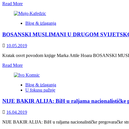
Read
Read More
more
about
Mišljenje
Blog & izlaganja
Komisije
o
BOSANSKI MUSLIMANI U DRUGOM SVIJETS
zahtjevu
Bosne
i
10.05.2019
Hercegovine
za
Kratak osvrt povodom knjige Marka Attile Hoara BOSANSKI MU
članstvo
Read
Read More
u
more
Evropskoj
about
uniji
BOSANSKI
Blog & izlaganja
MUSLIMANI
U fokusu pažnje
U
DRUGOM
NIJE BAKIR ALIJA: BiH u raljama nacionalističke p
SVIJETSKOM
RATU
16.04.2019
NIJE BAKIR ALIJA: BiH u raljama nacionalističke pregovaračke strateg