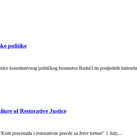
ke politike
ice konstitutivnog političkog bosanstva Budući da posljednih tridesetak
lure of Restorative Justice
ah pravosuđa i restorativne pravde za žrtve torture" 1 July,...