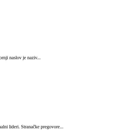
 naslov je naziv...
ni lideri. Stranačke pregovore...