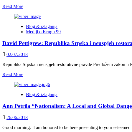
alone
Read
Read More
more
about
David
Blog & izlaganja
Pettigrew,
Mediji o Krugu 99
Ph.D.:
Republika
David Pettigrew: Republika Srpska i neuspjeh restor
Srpska
and
the
02.07.2018
Failure
of
Republika Srpska i neuspjeh restorativne pravde Predloženi zakon u Rep
Restorative
Read
Read More
Justice
more
about
David
Blog & izlaganja
Pettigrew:
Republika
Ann Petrila “Nationalism: A Local and Global Dan
Srpska
i
neuspjeh
26.06.2018
restorativne
pravde
Good morning. I am honored to be here presenting to your esteemed as