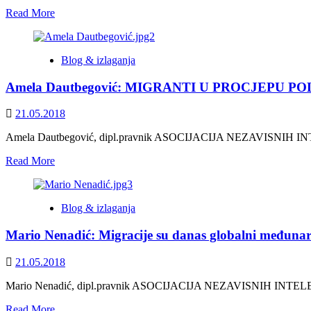
Read
Read More
more
about
Ann
Blog & izlaganja
Petrila
“Nationalism:
Amela Dautbegović: MIGRANTI U PROCJEPU 
A
Local
and
21.05.2018
Global
Dangerous
Amela Dautbegović, dipl.pravnik ASOCIJACIJA NEZAVISNIH INT
Game”
Read
Read More
more
about
Amela
Blog & izlaganja
Dautbegović:
MIGRANTI
Mario Nenadić: Migracije su danas globalni međuna
U
PROCJEPU
POLITIKE
21.05.2018
I
HUMANITARNOG
Mario Nenadić, dipl.pravnik ASOCIJACIJA NEZAVISNIH INTE
PRAVA
Read
Read More