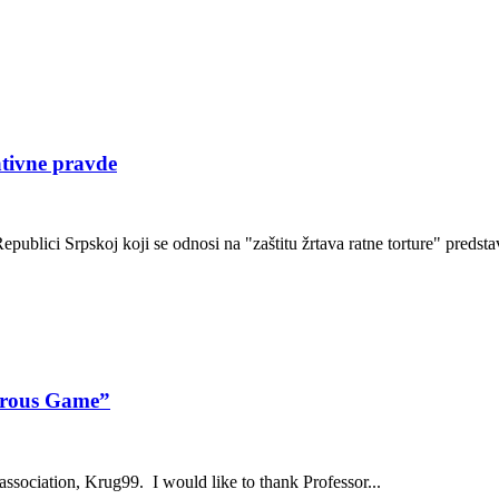
ativne pravde
ublici Srpskoj koji se odnosi na "zaštitu žrtava ratne torture" predstav
gerous Game”
sociation, Krug99. I would like to thank Professor...