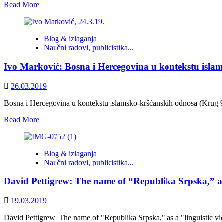
Read
Read More
more
about
NIJE
Blog & izlaganja
BAKIR
Naučni radovi, publicistika...
ALIJA:
BiH
Ivo Marković: Bosna i Hercegovina u kontekstu isla
u
raljama
nacionalističke
26.03.2019
pregovaračke
strategije
Bosna i Hercegovina u kontekstu islamsko-kršćanskih odnosa (Krug 99
Read
Read More
more
about
Ivo
Blog & izlaganja
Marković:
Naučni radovi, publicistika...
Bosna
i
David Pettigrew: The name of “Republika Srpska,” as a 
Hercegovina
u
kontekstu
19.03.2019
islamsko-
kršćanskih
David Pettigrew: The name of "Republika Srpska," as a "linguistic viole