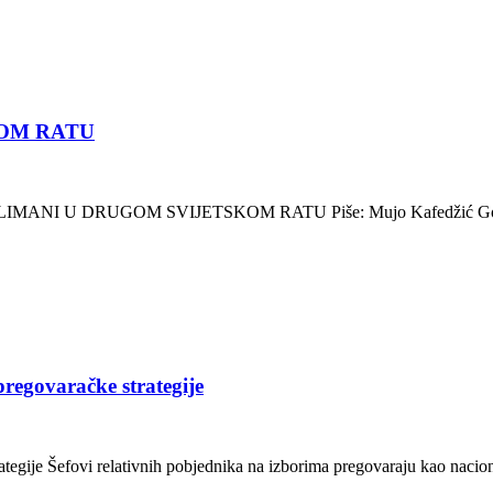
KOM RATU
SLIMANI U DRUGOM SVIJETSKOM RATU Piše: Mujo Kafedžić Gornji
regovaračke strategije
ije Šefovi relativnih pobjednika na izborima pregovaraju kao nacional