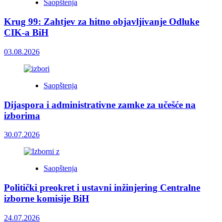
Saopštenja
Krug 99: Zahtjev za hitno objavljivanje Odluke
CIK-a BiH
03.08.2026
Saopštenja
Dijaspora i administrativne zamke za učešće na
izborima
30.07.2026
Saopštenja
Politički preokret i ustavni inžinjering Centralne
izborne komisije BiH
24.07.2026