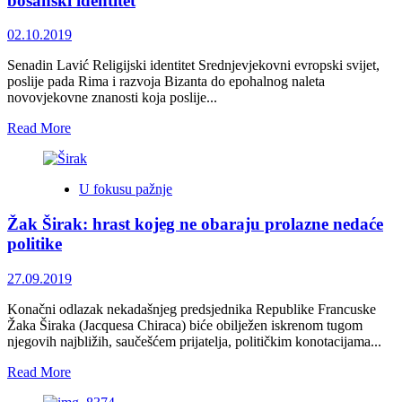
bosanski identitet
VSTV-
a
02.10.2019
Senadin Lavić Religijski identitet Srednjevjekovni evropski svijet,
poslije pada Rima i razvoja Bizanta do epohalnog naleta
novovjekovne znanosti koja poslije...
Read
Read More
more
about
Konzervativna
U fokusu pažnje
svijest,
etnički
Žak Širak: hrast kojeg ne obaraju prolazne nedaće
esencijalizam
i
politike
bosanski
identitet
27.09.2019
Konačni odlazak nekadašnjeg predsjednika Republike Francuske
Žaka Širaka (Jacquesa Chiraca) biće obilježen iskrenom tugom
njegovih najbližih, saučešćem prijatelja, političkim konotacijama...
Read
Read More
more