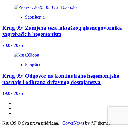
Saopštenja
Krug 99: Zamjena teza laktaškog glasnogovornika
zagrebačkih hegemonista
20.07.2026
Saopštenja
Krug 99: Odgovor na kontinuirane hegemonijske
nasrtaje i odbrana državnog dostojanstva
19.07.2026
Facebook
Twitter
YouTube
Krug99 © Sva prava pridržana.
|
CoverNews
by AF themes.