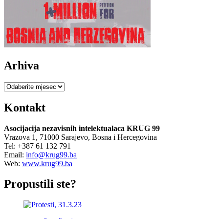
i
Bošnjaci
(Lavić,
Duraković,
Muhić)
Arhiva
Arhiva
Kontakt
Asocijacija nezavisnih intelektualaca KRUG 99
Vrazova 1, 71000 Sarajevo, Bosna i Hercegovina
Tel: +387 61 132 791
Email:
info@krug99.ba
Web:
www.krug99.ba
Propustili ste?