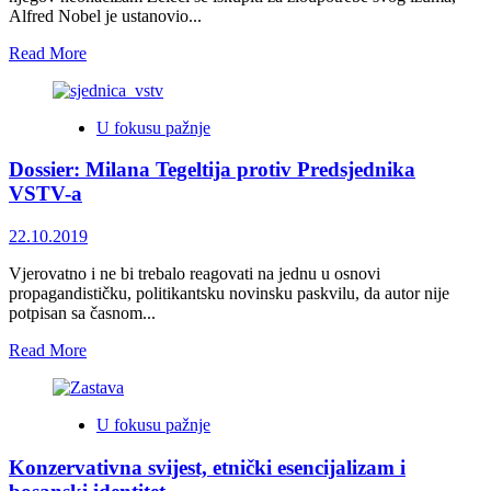
Alfred Nobel je ustanovio...
Read
Read More
more
about
PROFESOR
U fokusu pažnje
KOMŠIĆ:
Peter
Dossier: Milana Tegeltija protiv Predsjednika
Handke
i
VSTV-a
njegov
neonacizam
22.10.2019
Vjerovatno i ne bi trebalo reagovati na jednu u osnovi
propagandističku, politikantsku novinsku paskvilu, da autor nije
potpisan sa časnom...
Read
Read More
more
about
Dossier:
U fokusu pažnje
Milana
Tegeltija
Konzervativna svijest, etnički esencijalizam i
protiv
Predsjednika