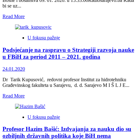
Bosne i bosanstva 09. 01. 2020. u 15:33:00Radiosarajevo.ba Kada
bi se uz...
Read
Read More
more
about
Još
U fokusu pažnje
1945.,
Dr.
Podsjećanje na raspravu o Strategiji razvoja nauke
Josip
Smodlaka:
u FBiH za period 2011 – 2021. godina
Velikosrpski
i
24.01.2020
velikohrvatski
program
Dr Tarik Kupusović, redovni profesor Institut za hidrotehniku
protiv
Građevinskog fakulteta u Sarajevu, d. d. Sarajevo M I Š L J E...
Bosne
i
Read
Read More
bosanstva
more
about
Podsjećanje
U fokusu pažnje
na
raspravu
Profesor Hazim Bašić: Izdvajanja za nauku dio su
o
Strategiji
ozbiljnih državnih politika koje BiH nema