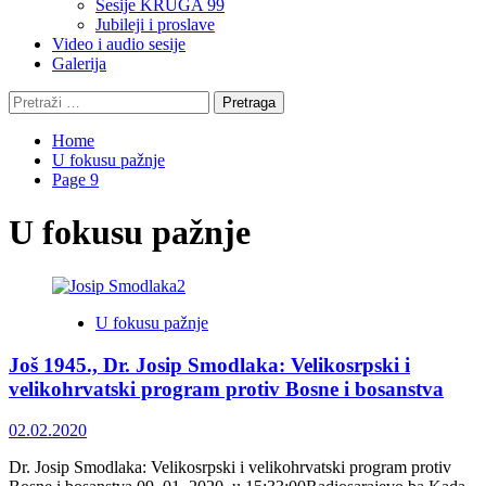
Sesije KRUGA 99
Jubileji i proslave
Video i audio sesije
Galerija
Pretraga:
Home
U fokusu pažnje
Page 9
U fokusu pažnje
U fokusu pažnje
Još 1945., Dr. Josip Smodlaka: Velikosrpski i
velikohrvatski program protiv Bosne i bosanstva
02.02.2020
Dr. Josip Smodlaka: Velikosrpski i velikohrvatski program protiv