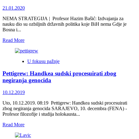
razvoja
nauke
21.01.2020
u
FBiH
NEMA STRATEGIJA | Profesor Hazim Bašić: Izdvajanja za
za
nauku dio su ozbiljnih državnih politika koje BiH nema Gdje je
period
Bosna i...
2011
–
Read
Read More
2021.
more
godina
about
Profesor
U fokusu pažnje
Hazim
Bašić:
Pettigrew: Handkea sudski procesuirati zbog
Izdvajanja
za
negiranja genocida
nauku
dio
10.12.2019
su
ozbiljnih
Uto, 10.12.2019. 08:19 Pettigrew: Handkea sudski procesuirati
državnih
zbog negiranja genocida SARAJEVO, 10. decembra (FENA) -
politika
Profesor filozofije i studija holokausta...
koje
BiH
Read
Read More
nema
more
about