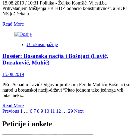
15.08.2019 / 10:31 Politika - Željko Komšić, Vijesti.ba
Prihvatanjem Mišljenja EK HDZ odbacio konstitutivnost, a SDP i
NS još čekaju...
Read
Read More
more
about
Dossier:
U fokusu pažnje
Predsjedavajući
Predsjedništva
Dossier: Bosanska nacija i Bošnjaci (Lavić,
BiH,
HNS
Duraković, Muhić)
i
dr.
15.08.2019
Slaven
Kovačević
Piše: Senadin Lavić Odgovor profesoru Feridu Muhiću Bošnjaci su
na
narod u bosanskoj naciji-državi “Pitao jednom tako jednoga vrli
raskrižju
pitac neki:...
moderne
države
Read
Read More
i
Posts
more
Previous
1
…
6
7
8
9
10
11
12
…
29
Next
tavorenja
about
pagination
Dossier:
Peticije i ankete
Bosanska
nacija