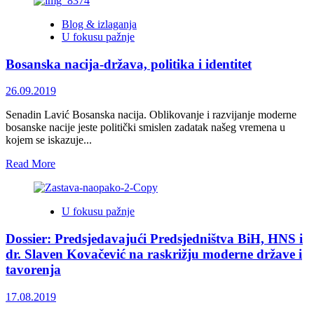
about
Žak
Blog & izlaganja
Širak:
U fokusu pažnje
hrast
kojeg
Bosanska nacija-država, politika i identitet
ne
obaraju
prolazne
26.09.2019
nedaće
politike
Senadin Lavić Bosanska nacija. Oblikovanje i razvijanje moderne
bosanske nacije jeste politički smislen zadatak našeg vremena u
kojem se iskazuje...
Read
Read More
more
about
Bosanska
U fokusu pažnje
nacija-
država,
Dossier: Predsjedavajući Predsjedništva BiH, HNS i
politika
i
dr. Slaven Kovačević na raskrižju moderne države i
identitet
tavorenja
17.08.2019