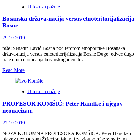
Pettigrew:
U fokusu pažnje
Handkea
sudski
Bosanska država-nacija versus etnoteritorijalizacija
procesuirati
zbog
Bosne
negiranja
genocida
29.10.2019
piše: Senadin Lavić Bosna pod terorom etnopolitike Bosanska
država-nacija versus etnoteritorijalizacija Bosne Dugo, odveć dugo
traje epoha poricanja bosanskog identiteta....
Read
Read More
more
about
Bosanska
U fokusu pažnje
država-
nacija
PROFESOR KOMŠIĆ: Peter Handke i njegov
versus
etnoteritorijalizacija
neonacizam
Bosne
27.10.2019
NOVA KOLUMNA PROFESORA KOMŠIĆA: Peter Handke i
njegov neonacizam Želeći se iskupiti za zloupotrebe svog izuma,