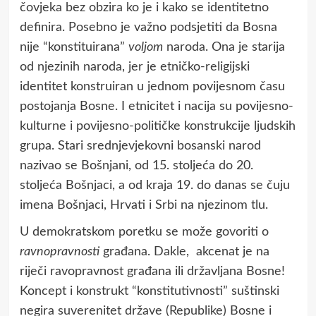
čovjeka bez obzira ko je i kako se identitetno
definira. Posebno je važno podsjetiti da Bosna
nije “konstituirana”
voljom
naroda. Ona je starija
od njezinih naroda, jer je etničko-religijski
identitet konstruiran u jednom povijesnom času
postojanja Bosne. I etnicitet i nacija su povijesno-
kulturne i povijesno-političke konstrukcije ljudskih
grupa. Stari srednjevjekovni bosanski narod
nazivao se Bošnjani, od 15. stoljeća do 20.
stoljeća Bošnjaci, a od kraja 19. do danas se čuju
imena Bošnjaci, Hrvati i Srbi na njezinom tlu.
U demokratskom poretku se može govoriti o
ravnopravnosti
građana. Dakle, akcenat je na
riječi ravopravnost građana ili državljana Bosne!
Koncept i konstrukt “konstitutivnosti” suštinski
negira suverenitet države (Republike) Bosne i