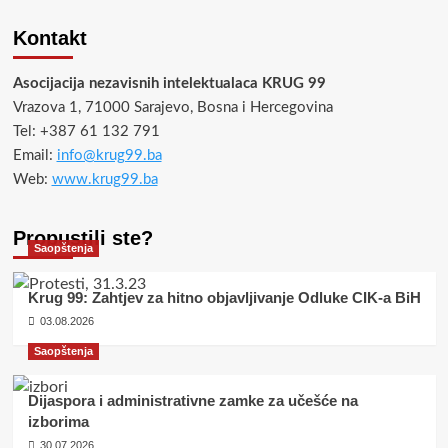
Kontakt
Asocijacija nezavisnih intelektualaca KRUG 99
Vrazova 1, 71000 Sarajevo, Bosna i Hercegovina
Tel: +387 61 132 791
Email:
info@krug99.ba
Web:
www.krug99.ba
Propustili ste?
Saopštenja
Krug 99: Zahtjev za hitno objavljivanje Odluke CIK-a BiH
03.08.2026
Saopštenja
Dijaspora i administrativne zamke za učešće na
izborima
30.07.2026