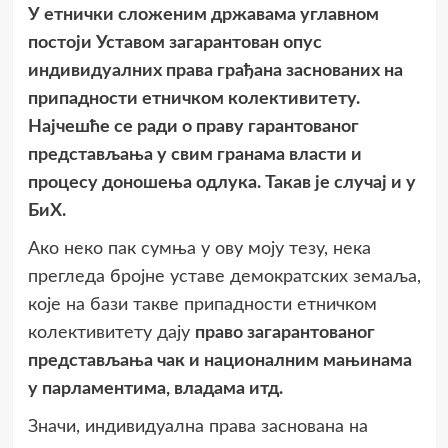
У етнички сложеним државама углавном
постоји Уставом загарантован опус
индивидуалних права грађана заснованих на
припадности етничком колективитету.
Најчешће се ради о праву гарантованог
представљања у свим гранама власти и
процесу доношења одлука. Такав је случај и у
БиХ.
Ако неко пак сумња у ову моју тезу, нека
прегледа бројне уставе демократских земаља,
које на бази такве припадности етничком
колективитету дају
право загарантованог
представљања чак и националним мањинама
у парламентима, владама итд.
Значи, индивидуална права заснована на