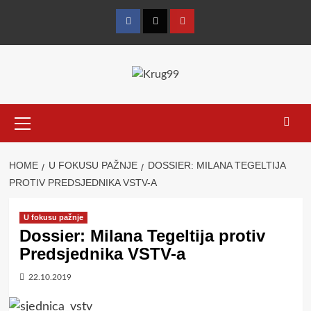
Skip
to
Facebook
Twitter
YouTube
content
Primary
Menu
HOME
U FOKUSU PAŽNJE
DOSSIER: MILANA TEGELTIJA
PROTIV PREDSJEDNIKA VSTV-A
U fokusu pažnje
Dossier: Milana Tegeltija protiv
Predsjednika VSTV-a
22.10.2019