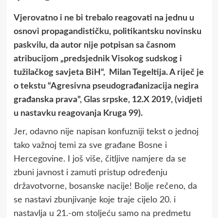
Vjerovatno i ne bi trebalo reagovati na jednu u
osnovi propagandističku, politikantsku novinsku
paskvilu, da autor nije potpisan sa časnom
atribucijom „predsjednik Visokog sudskog i
tužilačkog savjeta BiH“, Milan Tegeltija. A riječ je
o tekstu “Agresivna pseudograđanizacija negira
građanska prava”, Glas srpske, 12.X 2019, (vidjeti
u nastavku reagovanja Kruga 99).
Jer, odavno nije napisan konfuzniji tekst o jednoj
tako važnoj temi za sve građane Bosne i
Hercegovine. I još više, čitljive namjere da se
zbuni javnost i zamuti pristup određenju
državotvorne, bosanske nacije! Bolje rečeno, da
se nastavi zbunjivanje koje traje cijelo 20. i
nastavlja u 21.-om stoljeću samo na predmetu