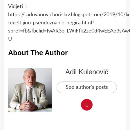
Vidjeti i:
https://radovanovicborislav.blogspot.com/2019/10/k
tegeltijino-pseudoznanje-negira.html?
spref=fb&fbclid=IwAR3o_LWiFfk2ze0d4wEEAo3sAw
U
About The Author
Adil Kulenović
See author's posts