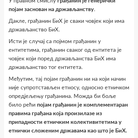
У правном смислу
грађанин је генерички
појам заснован на држављанству
.
Дакле, грађанин БиХ је сваки човјек који има
држављанство БиХ.
Исти је случај са појмом грађанин у
ентитетима, грађанин сваког од ентитета је
човјек који поред држављанства БиХ има
држављанство тог ентитета.
Међутим, тај појам грађанин ни на који начин
није супротстављен етносу, односно етничком
опредјељењу грађанина. Можда би боље
било рећи
појам грађанин је комплементаран
правима грађана која произилазе из
припадности етничким колективитетима у
етнички сложеним државама као што је БиХ.