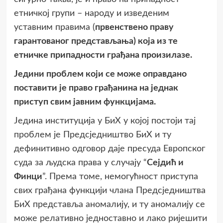
етничкој групи – народу и изведеним
уставним правима (
првенствено праву
гарантованог представљања) која из те
етничке припадности грађана произилазе.
Једини проблем који се може оправдано
поставити је право грађанина на једнак
приступ свим јавним функцијама.
Једина институција у БиХ у којој постоји тај
проблем је Предсједништво БиХ и ту
дефинитивно одговор даје пресуда Европског
суда за људска права у случају “
Сејдић и
Финци
”. Према томе, немогућност приступа
свих грађана функцији члана Предсједништва
БиХ представља аномалију, и ту аномалију се
може релативно једноставно и лако ријешити