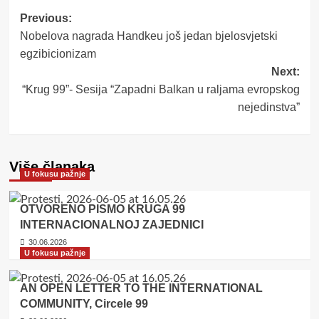
Post
Previous:
Nobelova nagrada Handkeu još jedan bjelosvjetski
navigation
egzibicionizam
Next:
“Krug 99”- Sesija “Zapadni Balkan u raljama evropskog
nejedinstva”
Više članaka
U fokusu pažnje
OTVORENO PISMO KRUGA 99
INTERNACIONALNOJ ZAJEDNICI
30.06.2026
U fokusu pažnje
AN OPEN LETTER TO THE INTERNATIONAL
COMMUNITY, Circele 99