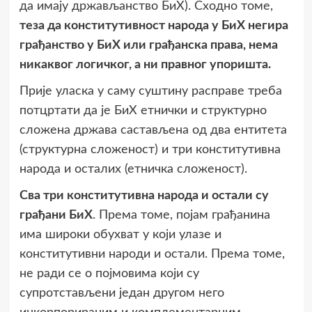
да имају држављанство БиХ). Сходно томе,
теза да конститутивност народа у БиХ негира
грађанство у БиХ или грађанска права, нема
никаквог логичког, а ни правног упоришта.
Прије уласка у саму суштину расправе треба
потцртати да је БиХ етнички и структурно
сложена држава састављена од два ентитета
(структурна сложеност) и три конститутивна
народа и осталих (етничка сложеност).
Сва три конститутивна народа и остали су
грађани БиХ
. Према томе, појам грађанина
има широки обухват у који улазе и
конститутивни народи и остали. Према томе,
не ради се о појмовима који су
супротстављени један другом него