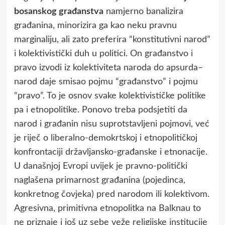
bosanskog građanstva
namjerno banalizira
građanina, minorizira ga kao neku pravnu
marginaliju, ali zato preferira “konstitutivni narod”
i kolektivistički duh u politici. On građanstvo i
pravo izvodi iz kolektiviteta naroda do apsurda–
narod daje smisao pojmu “građanstvo” i pojmu
“pravo”. To je osnov svake kolektivističke politike
pa i etnopolitike. Ponovo treba podsjetiti da
narod i građanin nisu suprotstavljeni pojmovi, već
je riječ o liberalno-demokrtskoj i etnopolitičkoj
konfrontaciji državljansko-građanske i etnonacije.
U današnjoj Evropi uvijek je pravno-politički
naglašena primarnost građanina (pojedinca,
konkretnog čovjeka) pred narodom ili kolektivom.
Agresivna, primitivna etnopolitka na Balknau to
ne priznaje i još uz sebe veže religijske institucije