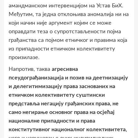
амандманском интервенцијом на Устав БиХ.
Међутим, та једна отклоњива аномалија ни на
који начин није аргумент којим се може
оправдати теза о супротстављености појма
грађанства са појмом етничког и правима која
из припадности етничком колективитету
произилазе.
Напротив, таква
агресивна
псеудограђанизација и позив на деетнизацију
и делегитимизацију права заснованих на
етничком колективитету суштински
представља негацију грађанских права, не
само негирање основног права на осјећај
националне припадности и права
конститутивног националног колективитета,