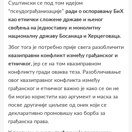
Суштински се под том идејом
“псеудограђанизације”
ради о оспоравању БиХ
као етнички сложене државе и њеног
свођења на једноставну и монолитну
националну државу Босанаца и Херцеговаца.
Због тога је потребно прије свега разобличити
квазиправни конфликт између грађанског и
етничког,
јер се на том квазиправном
конфликту гради оваква теза. Разобличавање
овог квазиправног конфликта између
грађанског и етничког важно је како се он не
би могао користити као аргумент и маска за
посве другачије циљеве од оних који се
декларативно промовишу као борба за
грађанска права.