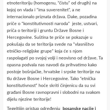
etnoteritoriju (homogenu, “čistu” od drugih) na
kojoj on vlada i “ima suverenitet”, a ne
internacionalo priznata država. Dake, pozadina
priče o “konstitutivnosti naroda” jeste, ustvari,
priča o teritoriji i gruntu Države Bosne i
Hercegovine. Suština te priče se pokazuje u
pokušaju da se teritorija svede na “vlasništvo
etničko-religijske grupe” koja će s njom
raspolagati po svojoj volji i neovisno od države. Ta
opasna podvala nas navodi da prihvatimo kako
postoje bošnjačke, hrvatske i srpske teritorije na
tlu države Bosne i Hercegovine. Tako “etnička
konstitutivnost“ hoće skriti činjenicu da su svi
građani Bosne ravnopravni i slobodni na svakom
dijelu njezine teritorije!
Tegeltijin pristup određenju
bosanske nacije i