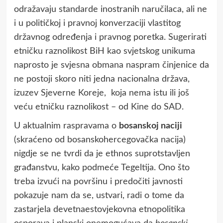
odražavaju standarde inostranih naručilaca, ali ne
i u političkoj i pravnoj konverzaciji vlastitog
državnog određenja i pravnog poretka. Sugerirati
etničku raznolikost BiH kao svjetskog unikuma
naprosto je svjesna obmana naspram činjenice da
ne postoji skoro niti jedna nacionalna država,
izuzev Sjeverne Koreje, koja nema istu ili još
veću etničku raznolikost – od Kine do SAD.
U aktualnim raspravama o
bosanskoj naciji
(skraćeno od bosanskohercegovačka nacija)
nigdje se ne tvrdi da je ethnos suprotstavljen
građanstvu, kako podmeće Tegeltija. Ono što
treba izvući na površinu i predočiti javnosti
pokazuje nam da se, ustvari, radi o tome da
zastarjela devetnaestovjekovna etnopolitika