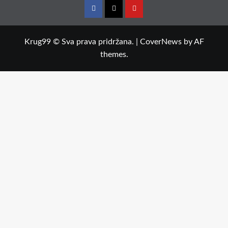
Facebook
Twitter
YouTube
Krug99 © Sva prava pridržana.
|
CoverNews
by AF
themes.