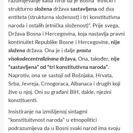
razumijevanje kada tvrdi da je Bosna “etnički i
strukturno
složena
država
sastavljena
od dva
entiteta (strukturna složenost) i tri konstitutivna
naroda i ostalih (etnička složenost)”. Prije svega,
Država Bosna i Hercegovina, koja nastavlja pravni
kontinuitet Republike Bosne i Hercegovine,
nije
složena
država. Ona je i dalje
prosta
visokodecentralizirana
država.
Ona, također,
nije
“sastavljena” od “tri konstitutivna naroda”
.
Naprotiv, ona se sastoji od Bošnjaka, Hrvata,
Srba, Jevreja, Crnogoraca, Albanaca i drugih koji
žive u njoj. Oni su građani BiH, dakle, njezini
konstituenti.
Insistiranje na izmišljenoj sintagmi
“konstituitvnost naroda” u etnopolitici
podrazumijeva da u Bosni svaki narod ima svoju