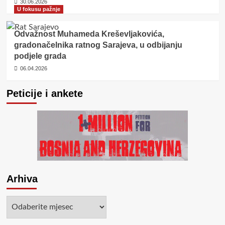
30.06.2026
U fokusu pažnje
Odvažnost Muhameda Kreševljakovića,
gradonačelnika ratnog Sarajeva, u odbijanju
podjele grada
06.04.2026
Peticije i ankete
Arhiva
Arhiva