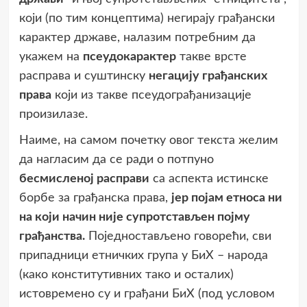
који (по тим концептима) негирају грађански
карактер државе, налазим потребним да
укажем на
псеудокарактер
такве врсте
расправа и суштинску
негацију грађанских
права
који из такве псеудограђанизације
произилазе.
Наиме, на самом почетку овог текста желим
да нагласим да се ради о потпуно
бесмисленој расправи
са аспекта истинске
борбе за грађанска права,
јер појам етноса ни
на који начин није супротстављен појму
грађанства.
Поједностављено говорећи, сви
припадници етничких група у БиХ – народа
(како конститутивних тако и осталих)
истовремено су и грађани БиХ (под условом