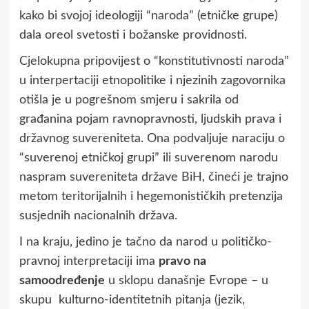
kako bi svojoj ideologiji “naroda” (etničke grupe)
dala oreol svetosti i božanske providnosti.
Cjelokupna pripovijest o “konstitutivnosti naroda”
u interpertaciji etnopolitike i njezinih zagovornika
otišla je u pogrešnom smjeru i sakrila od
građanina pojam ravnopravnosti, ljudskih prava i
državnog suvereniteta. Ona podvaljuje naraciju o
“suverenoj etničkoj grupi” ili suverenom narodu
naspram suvereniteta države BiH, čineći je trajno
metom teritorijalnih i hegemonističkih pretenzija
susjednih nacionalnih država.
I na kraju, jedino je tačno da narod u političko-
pravnoj interpretaciji ima
pravo na
samoodređenje
u sklopu današnje Evrope – u
skupu kulturno-identitetnih pitanja (jezik,