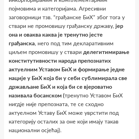
инкорпорираним и комплементарним
појмовима и категоријама. Агресивни
заговорници тзв. “грађанске БиХ” због тога у
ствари не промовишу грађанску државу,
јер
она и оваква каква је тренутно јесте
грађанска
, него под тим декларативним
циљем промовишу у ствари
делегитимирање
конститутивности народа препознатих
актуелним Уставом БиХ и формирање једне
нације у БиХ која би у себи сублимирала све
држављане БиХ и која би се вјероватно
називала босанском (
тренутно Уставом БиХ
нигдје није препозната, те се сходно
актуелном Уставу БиХ може уврстити под
категорију осталих за оне који имају такав
национални осјећај).