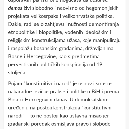
osporava i planski onemogućava da
bosanski
demos
živi slobodno i neovisno od hegemonijskih
projekata velikosrpske i velikohrvatske politike.
Dakle, radi se o zahtjevu i nužnosti demontiranja
etnopolitike i biopolitike, vođenih ideološkim i
religijskim konstrukcijama užasa, koje manipuliraju
i raspolažu bosanskim građanima, državljanima
Bosne i Hercegovine, kao s predmetima
pervertiranih političkih konspiracija od 19.
stoljeća.
Pojam “konstituitivni narod” je osnov i srce te
nakaradne jezičke prakse i politike u BiH i prema
Bosni i Hercegovini danas. U demokratskom
uređenju na postoji konstrukcija “konstitutivni
narodi” – to ne postoji kao ustavna misao jer
građanski poredak osmišljava pravo i slobode