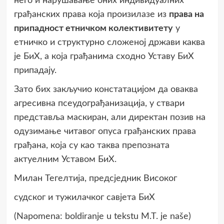
него и нарушавање оних индивидуалних
грађанских права која произилазе из
права на
припадност етничком колективитету
у
етничко и структурно сложеној држави каква
је БиХ, а која грађанима сходно Уставу БиХ
припадају.
Зато бих закључио констатацијом да оваква
агресивна псеудограђанизација, у ствари
представља маскиран, али директан позив на
одузимање читавог опуса грађанских права
грађана, која су као таква препозната
актуелним Уставом БиХ.
Милан Тегелтија, предсједник Високог
судског и тужилачког савјета БиХ
(Napomena: boldiranje u tekstu M.T. je naše)