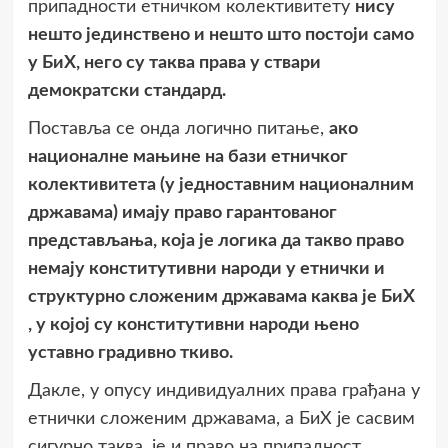
припадности етничком колективитету
нису
нешто јединствено и нешто што постоји само
у БиХ, него су таква права у ствари
демократски стандард.
Поставља се онда логично питање,
ако
националне мањине на бази етничког
колективитета (у једноставним националним
државама) имају право гарантованог
представљања, која је логика да такво право
немају конститутивни народи у етнички и
структурно сложеним државама каква је БиХ
, у којој су конститутивни народи њено
уставно градивно ткиво.
Дакле, у опусу индивидуалних права грађана у
етнички сложеним државама, а БиХ је сасвим
сигурно таква, је и право на припадност