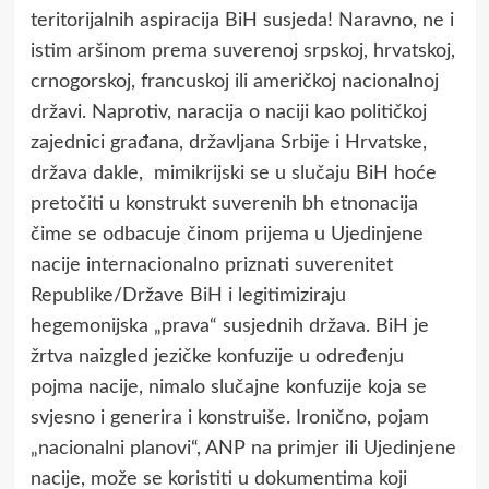
teritorijalnih aspiracija BiH susjeda! Naravno, ne i
istim aršinom prema suverenoj srpskoj, hrvatskoj,
crnogorskoj, francuskoj ili američkoj nacionalnoj
državi. Naprotiv, naracija o naciji kao političkoj
zajednici građana, državljana Srbije i Hrvatske,
država dakle, mimikrijski se u slučaju BiH hoće
pretočiti u konstrukt suverenih bh etnonacija
čime se odbacuje činom prijema u Ujedinjene
nacije internacionalno priznati suverenitet
Republike/Države BiH i legitimiziraju
hegemonijska „prava“ susjednih država. BiH je
žrtva naizgled jezičke konfuzije u određenju
pojma nacije, nimalo slučajne konfuzije koja se
svjesno i generira i konstruiše. Ironično, pojam
„nacionalni planovi“, ANP na primjer ili Ujedinjene
nacije, može se koristiti u dokumentima koji