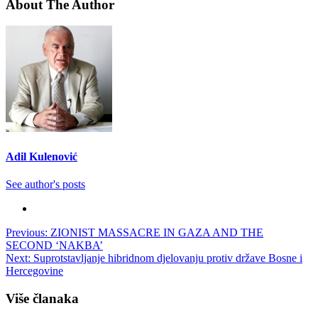
About The Author
Adil Kulenović
See author's posts
Post
Previous:
ZIONIST MASSACRE IN GAZA AND THE
SECOND ‘NAKBA’
navigation
Next:
Suprotstavljanje hibridnom djelovanju protiv države Bosne i
Hercegovine
Više članaka