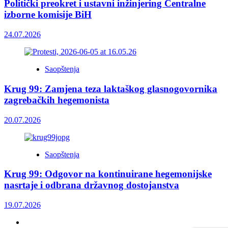
Politički preokret i ustavni inžinjering Centralne
izborne komisije BiH
24.07.2026
Saopštenja
Krug 99: Zamjena teza laktaškog glasnogovornika
zagrebačkih hegemonista
20.07.2026
Saopštenja
Krug 99: Odgovor na kontinuirane hegemonijske
nasrtaje i odbrana državnog dostojanstva
19.07.2026
Facebook