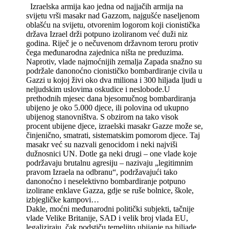
Izraelska armija kao jedna od najjačih armija na
svijetu vrši masakr nad Gazzom, najgušće naseljenom
oblašću na svijetu, otvorenim logorom koji cionistička
država Izrael drži potpuno izoliranom već duži niz
godina. Riječ je o nečuvenom državnom teroru protiv
čega međunarodna zajednica ništa ne preduzima.
Naprotiv, vlade najmoćnijih zemalja Zapada snažno su
podržale danonoćno cionističko bombardiranje civila u
Gazzi u kojoj živi oko dva miliona i 300 hiljada ljudi u
neljudskim uslovima oskudice i neslobode.U
prethodnih mjesec dana bjesomučnog bombardiranja
ubijeno je oko 5.000 djece, ili polovina od ukupno
ubijenog stanovništva. S obzirom na tako visok
procent ubijene djece, izraelski masakr Gazze može se,
činjenično, smatrati, sistematskim pomorom djece. Taj
masakr već su nazvali genocidom i neki najviši
dužnosnici UN. Dotle ga neki drugi – one vlade koje
podržavaju brutalnu agresiju – nazivaju „legitimnim
pravom Izraela na odbranu“, podržavajući tako
danonoćno i neselektivno bombardiranje potpuno
izolirane enklave Gazza, gdje se ruše bolnice, škole,
izbjegličke kampovi…
Dakle, moćni međunarodni politički subjekti, tačnije
vlade Velike Britanije, SAD i velik broj vlada EU,
legaliziraju, čak podstiču temeljito ubijanje na hiljade