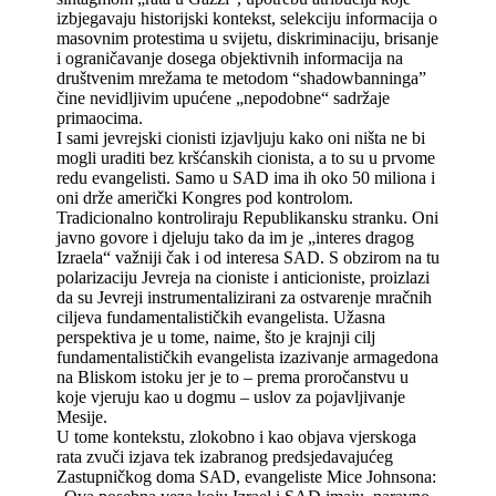
izbjegavaju historijski kontekst, selekciju informacija o
masovnim protestima u svijetu, diskriminaciju, brisanje
i ograničavanje dosega objektivnih informacija na
društvenim mrežama te metodom “shadowbanninga”
čine nevidljivim upućene „nepodobne“ sadržaje
primaocima.
I sami jevrejski cionisti izjavljuju kako oni ništa ne bi
mogli uraditi bez kršćanskih cionista, a to su u prvome
redu evangelisti. Samo u SAD ima ih oko 50 miliona i
oni drže američki Kongres pod kontrolom.
Tradicionalno kontroliraju Republikansku stranku. Oni
javno govore i djeluju tako da im je „interes dragog
Izraela“ važniji čak i od interesa SAD. S obzirom na tu
polarizaciju Jevreja na cioniste i anticioniste, proizlazi
da su Jevreji instrumentalizirani za ostvarenje mračnih
ciljeva fundamentalističkih evangelista. Užasna
perspektiva je u tome, naime, što je krajnji cilj
fundamentalističkih evangelista izazivanje armagedona
na Bliskom istoku jer je to – prema proročanstvu u
koje vjeruju kao u dogmu – uslov za pojavljivanje
Mesije.
U tome kontekstu, zlokobno i kao objava vjerskoga
rata zvuči izjava tek izabranog predsjedavajućeg
Zastupničkog doma SAD, evangeliste Mice Johnsona: