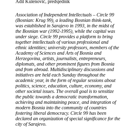
Adil Kulenović, predsjednik
Association of Independent Intellectuals – Circle 99
(Bosnian: Krug 99), a leading Bosnian think-tank,
was established in Sarajevo in 1993, in the midst of
the Bosnian war (1992-1995), while the capital was
under siege.
Circle 99 provides a platform to bring
together intellectuals of various professional and
ethnic identities; university professors, members of the
Academy of Sciences and Arts of Bosnia and
Herzegovina, artists, journalists, entrepreneurs,
diplomats, and other prominent figures from Bosnia
and from abroad.
Multidisciplinary discussions and
initiatives are held each Sunday throughout the
academic year, in the form of regular sessions about
politics, science, education, culture, economy, and
other societal issues. The overall goal is to sensitize
the public towards a democratic transformation,
achieving and maintaining peace, and integration of
modern Bosnia into the community of countries
fostering liberal democracy.
Circle 99 has been
declared an organization of special significance for the
city of Sarajevo.