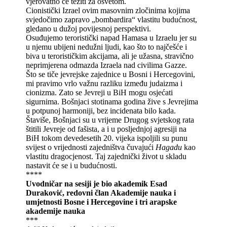
vjerovatno će težiti za osvetom.
Cionistički Izrael ovim masovnim zločinima kojima
svjedočimo zapravo „bombardira“ vlastitu budućnost,
gledano u dužoj povijesnoj perspektivi.
Osuđujemo teroristički napad Hamasa u Izraelu jer su
u njemu ubijeni nedužni ljudi, kao što to najčešće i
biva u terorističkim akcijama, ali je užasna, stravično
neprimjerena odmazda Izraela nad civilima Gazze.
Što se tiče jevrejske zajednice u Bosni i Hercegovini,
mi pravimo vrlo važnu razliku između judaizma i
cionizma. Zato se Jevreji u BiH mogu osjećati
sigurnima. Bošnjaci stotinama godina žive s Jevrejima
u potpunoj harmoniji, bez incidenata bilo kada.
Štaviše, Bošnjaci su u vrijeme Drugog svjetskog rata
štitili Jevreje od fašista, a i u posljednjoj agresiji na
BiH tokom devedesetih 20. vijeka ispoljili su punu
svijest o vrijednosti zajedništva čuvajući
Hagadu
kao
vlastitu dragocjenost. Taj zajednički život u skladu
nastavit će se i u budućnosti.
****
Uvodničar na sesiji je bio akademik Esad
Duraković, redovni član Akademije nauka i
umjetnosti Bosne i Hercegovine i tri arapske
akademije nauka
***