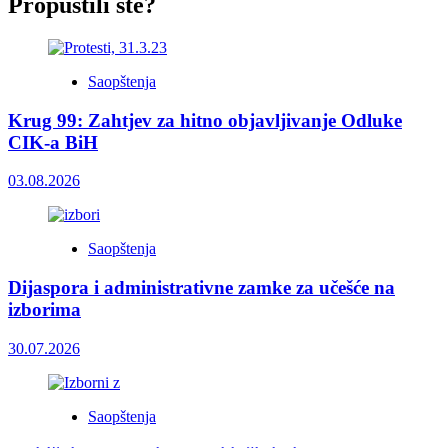
Propustili ste?
Saopštenja
Krug 99: Zahtjev za hitno objavljivanje Odluke
CIK-a BiH
03.08.2026
Saopštenja
Dijaspora i administrativne zamke za učešće na
izborima
30.07.2026
Saopštenja