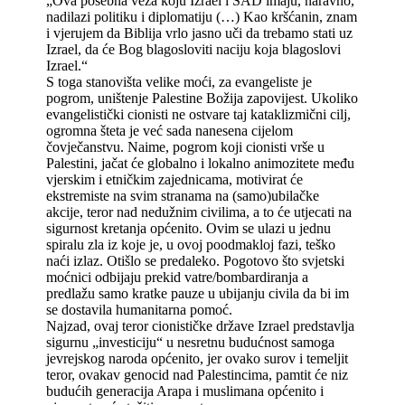
„Ova posebna veza koju Izrael i SAD imaju, naravno,
nadilazi politiku i diplomatiju (…) Kao kršćanin, znam
i vjerujem da Biblija vrlo jasno uči da trebamo stati uz
Izrael, da će Bog blagosloviti naciju koja blagoslovi
Izrael.“
S toga stanovišta velike moći, za evangeliste je
pogrom, uništenje Palestine Božija zapovijest. Ukoliko
evangelistički cionisti ne ostvare taj kataklizmični cilj,
ogromna šteta je već sada nanesena cijelom
čovječanstvu. Naime, pogrom koji cionisti vrše u
Palestini, jačat će globalno i lokalno animozitete među
vjerskim i etničkim zajednicama, motivirat će
ekstremiste na svim stranama na (samo)ubilačke
akcije, teror nad nedužnim civilima, a to će utjecati na
sigurnost kretanja općenito. Ovim se ulazi u jednu
spiralu zla iz koje je, u ovoj poodmakloj fazi, teško
naći izlaz. Otišlo se predaleko. Pogotovo što svjetski
moćnici odbijaju prekid vatre/bombardiranja a
predlažu samo kratke pauze u ubijanju civila da bi im
se dostavila humanitarna pomoć.
Najzad, ovaj teror cionističke države Izrael predstavlja
sigurnu „investiciju“ u nesretnu budućnost samoga
jevrejskog naroda općenito, jer ovako surov i temeljit
teror, ovakav genocid nad Palestincima, pamtit će niz
budućih generacija Arapa i muslimana općenito i