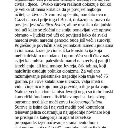
civila i djece. Ovako surova realnost dokazuje koliko
je velika obmana krilatica da je povijest najbolja
učiteljica života. Stvarnost općenito, naročito ova u
Gazzi danas i prije toga i Bosni, dokazuje zapravo da
povijest jest
učiteljica života
, ali ne u smislu da ljudski
rod uči kako se zločini ne smiju ponavljati već upravo
obrnuto – ljudski rod uči od povijesti kako da svaki
naredni svaki naredni genocid bude još veći i suroviji.
Pogrešno je povlačiti znak jednakosti između judaizma
i cionizma. Izrael je cionistička konstrukcija koja
mefistofelskim metodama i upornošću vodi čitav naš
svijet ka ambisu, palestinski narod neizrecivoj patnji i
istrebljenju, ali ima mnogo Jevreja, čak rabina, koji
najoštrije osuđuju politiku cionizma. Za valjano
razumijevanje palestinske tragedije koja traje već 75
godina, pa i ove kataklizme u Gazzi, valja imati u
vidu činjenicu koju mnogi previđaju ili je prikrivaju.
Naime, većina cionista nisu Jevreji nego su to britanski
i američki fundamentalistički evangelisti koje zbog
ogromne medijske moći zovu i
teleevangelistima
.
Surova je istina da i najveći mediji pod kontrolom
teleevangelista odstranjuju najuglednije novinare koji
ne pristaju na kategorijalni aparat izraelske
propagande, izjednačavanje strana neutralnom
sintagmom „rata u Gazzi“, upotrebu atribucija koje