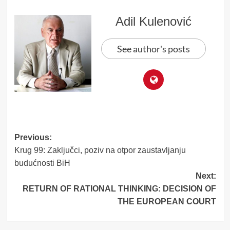
Adil Kulenović
See author's posts
Post
Previous:
Krug 99: Zaključci, poziv na otpor zaustavljanju
navigation
budućnosti BiH
Next:
RETURN OF RATIONAL THINKING:
DECISION OF
THE EUROPEAN COURT