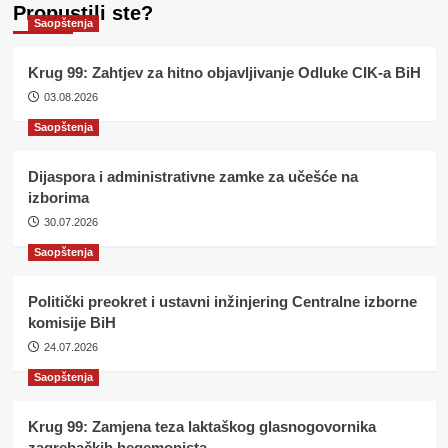
Propustili ste?
Saopštenja
Krug 99: Zahtjev za hitno objavljivanje Odluke CIK-a BiH
03.08.2026
Saopštenja
Dijaspora i administrativne zamke za učešće na
izborima
30.07.2026
Saopštenja
Politički preokret i ustavni inžinjering Centralne izborne
komisije BiH
24.07.2026
Saopštenja
Krug 99: Zamjena teza laktaškog glasnogovornika
zagrebačkih hegemonista