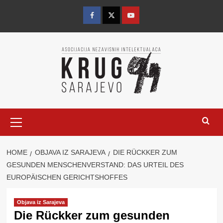
Skip
to
Facebook
Twitter
YouTube
content
Primary
Menu
HOME
OBJAVA IZ SARAJEVA
DIE RÜCKKER ZUM
GESUNDEN MENSCHENVERSTAND: DAS URTEIL DES
EUROPÄISCHEN GERICHTSHOFFES
Objava iz Sarajeva
Die Rückker zum gesunden