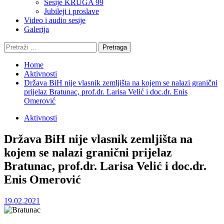
Sesije KRUGA 99
Jubileji i proslave
Video i audio sesije
Galerija
Pretraga:
Home
Aktivnosti
Država BiH nije vlasnik zemljišta na kojem se nalazi granični
prijelaz Bratunac, prof.dr. Larisa Velić i doc.dr. Enis
Omerović
Aktivnosti
Država BiH nije vlasnik zemljišta na
kojem se nalazi granični prijelaz
Bratunac, prof.dr. Larisa Velić i doc.dr.
Enis Omerović
19.02.2021