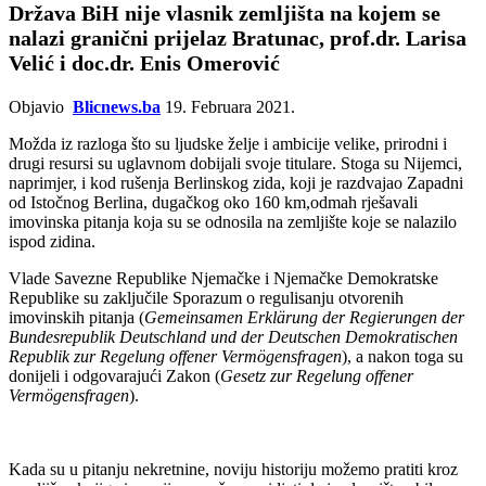
Država BiH nije vlasnik zemljišta na kojem se
nalazi granični prijelaz Bratunac, prof.dr. Larisa
Velić i doc.dr. Enis Omerović
Objavio
Blicnews.ba
19. Februara 2021.
Možda iz razloga što su ljudske želje i ambicije velike, prirodni i
drugi resursi su uglavnom dobijali svoje titulare. Stoga su Nijemci,
naprimjer, i kod rušenja Berlinskog zida, koji je razdvajao Zapadni
od Istočnog Berlina, dugačkog oko 160 km,odmah rješavali
imovinska pitanja koja su se odnosila na zemljište koje se nalazilo
ispod zidina.
Vlade Savezne Republike Njemačke i Njemačke Demokratske
Republike su zaključile Sporazum o regulisanju otvorenih
imovinskih pitanja (
Gemeinsamen Erklärung der Regierungen der
Bundesrepublik Deutschland und der Deutschen Demokratischen
Republik zur Regelung offener Vermögensfragen
), a nakon toga su
donijeli i odgovarajući Zakon (
Gesetz zur Regelung offener
Vermögensfragen
).
Kada su u pitanju nekretnine, noviju historiju možemo pratiti kroz