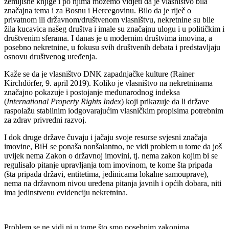
zemljišne knjige i po njima možemo vidjeti da je vlasništvo bila
značajna tema i za Bosnu i Hercegovinu. Bilo da je riječ o
privatnom ili državnom/društvenom vlasništvu, nekretnine su bile
žila kucavica našeg društva i imale su značajnu ulogu i u političkim i
društvenim sferama. I danas je u modernim društvima imovina, a
posebno nekretnine, u fokusu svih društvenih debata i predstavljaju
osnovu društvenog uređenja.
Kaže se da je vlasništvo DNK zapadnjačke kulture (Rainer
Kirchdörfer, 9. april 2019). Koliko je vlasništvo na nekretninama
značajno pokazuje i postojanje međunarodnog indeksa
(
International Property Rights Index
) koji prikazuje da li države
raspolažu stabilnim iodgovarajućim vlasničkim propisima potrebnim
za zdrav privredni razvoj.
I dok druge države čuvaju i jačaju svoje resurse svjesni značaja
imovine, BiH se ponaša nonšalantno, ne vidi problem u tome da još
uvijek nema Zakon o državnoj imovini, tj. nema zakon kojim bi se
regulisalo pitanje upravljanja tom imovinom, te kome šta pripada
(šta pripada državi, entitetima, jedinicama lokalne samouprave),
nema na državnom nivou uređena pitanja javnih i općih dobara, niti
ima jedinstvenu evidenciju nekretnina.
Problem se ne vidi ni u tome što smo posebnim zakonima