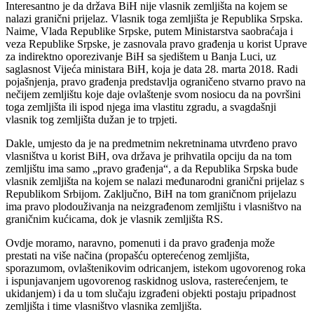
Interesantno je da država BiH nije vlasnik zemljišta na kojem se
nalazi granični prijelaz. Vlasnik toga zemljišta je Republika Srpska.
Naime, Vlada Republike Srpske, putem Ministarstva saobraćaja i
veza Republike Srpske, je zasnovala pravo građenja u korist Uprave
za indirektno oporezivanje BiH sa sjedištem u Banja Luci, uz
saglasnost Vijeća ministara BiH, koja je data 28. marta 2018. Radi
pojašnjenja, pravo građenja predstavlja ograničeno stvarno pravo na
nečijem zemljištu koje daje ovlaštenje svom nosiocu da na površini
toga zemljišta ili ispod njega ima vlastitu zgradu, a svagdašnji
vlasnik tog zemljišta dužan je to trpjeti.
Dakle, umjesto da je na predmetnim nekretninama utvrđeno pravo
vlasništva u korist BiH, ova država je prihvatila opciju da na tom
zemljištu ima samo „pravo građenja“, a da Republika Srpska bude
vlasnik zemljišta na kojem se nalazi međunarodni granični prijelaz s
Republikom Srbijom. Zaključno, BiH na tom graničnom prijelazu
ima pravo plodouživanja na neizgrađenom zemljištu i vlasništvo na
graničnim kućicama, dok je vlasnik zemljišta RS.
Ovdje moramo, naravno, pomenuti i da pravo građenja može
prestati na više načina (propašću opterećenog zemljišta,
sporazumom, ovlaštenikovim odricanjem, istekom ugovorenog roka
i ispunjavanjem ugovorenog raskidnog uslova, rasterećenjem, te
ukidanjem) i da u tom slučaju izgrađeni objekti postaju pripadnost
zemljišta i time vlasništvo vlasnika zemljišta.