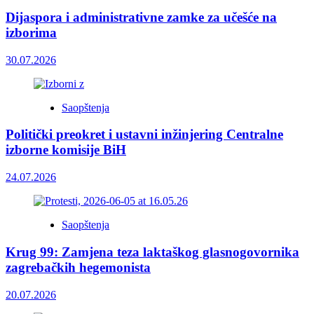
Dijaspora i administrativne zamke za učešće na
izborima
30.07.2026
Saopštenja
Politički preokret i ustavni inžinjering Centralne
izborne komisije BiH
24.07.2026
Saopštenja
Krug 99: Zamjena teza laktaškog glasnogovornika
zagrebačkih hegemonista
20.07.2026