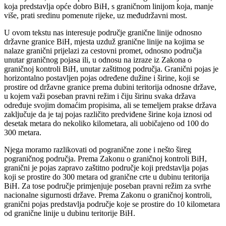
koja predstavlja opće dobro BiH, s graničnom linijom koja, manje
više, prati sredinu pomenute rijeke, uz međudržavni most.
U ovom tekstu nas interesuje područje granične linije odnosno
državne granice BiH, mjesta uzduž granične linije na kojima se
nalaze granični prijelazi za cestovni promet, odnosno područja
unutar graničnog pojasa ili, u odnosu na izraze iz Zakona o
graničnoj kontroli BiH, unutar zaštitnog područja. Granični pojas je
horizontalno postavljen pojas određene dužine i širine, koji se
prostire od državne granice prema dubini teritorija odnosne države,
u kojem važi poseban pravni režim i čiju širinu svaka država
određuje svojim domaćim propisima, ali se temeljem prakse država
zaključuje da je taj pojas različito predviđene širine koja iznosi od
desetak metara do nekoliko kilometara, ali uobičajeno od 100 do
300 metara.
Njega moramo razlikovati od pogranične zone i nešto šireg
pograničnog područja. Prema Zakonu o graničnoj kontroli BiH,
granični je pojas zapravo zaštitno područje koji predstavlja pojas
koji se prostire do 300 metara od granične crte u dubinu teritorija
BiH. Za tose područje primjenjuje poseban pravni režim za svrhe
nacionalne sigurnosti države. Prema Zakonu o graničnoj kontroli,
granični pojas predstavlja područje koje se prostire do 10 kilometara
od granične linije u dubinu teritorije BiH.