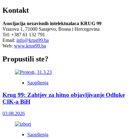
Kontakt
Asocijacija nezavisnih intelektualaca KRUG 99
Vrazova 1, 71000 Sarajevo, Bosna i Hercegovina
Tel: +387 61 132 791
Email:
info@krug99.ba
Web:
www.krug99.ba
Propustili ste?
Saopštenja
Krug 99: Zahtjev za hitno objavljivanje Odluke
CIK-a BiH
03.08.2026
Saopštenja