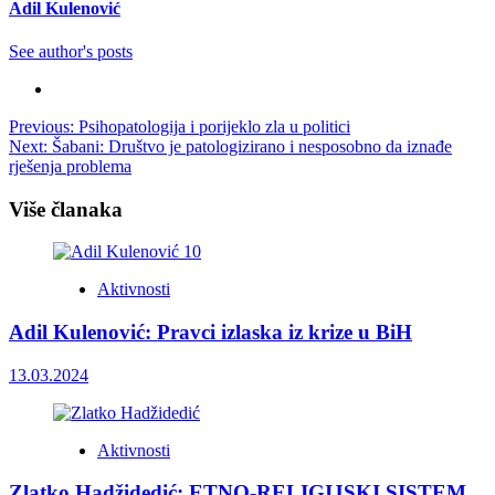
Adil Kulenović
See author's posts
Post
Previous:
Psihopatologija i porijeklo zla u politici
Next:
Šabani: Društvo je patologizirano i nesposobno da iznađe
navigation
rješenja problema
Više članaka
Aktivnosti
Adil Kulenović: Pravci izlaska iz krize u BiH
13.03.2024
Aktivnosti
Zlatko Hadžidedić: ETNO-RELIGIJSKI SISTEM