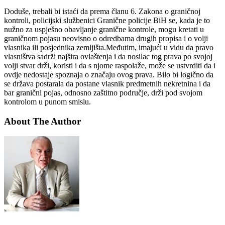
Doduše, trebali bi istaći da prema članu 6. Zakona o graničnoj
kontroli, policijski službenici Granične policije BiH se, kada je to
nužno za uspješno obavljanje granične kontrole, mogu kretati u
graničnom pojasu neovisno o odredbama drugih propisa i o volji
vlasnika ili posjednika zemljišta.Međutim, imajući u vidu da pravo
vlasništva sadrži najšira ovlaštenja i da nosilac tog prava po svojoj
volji stvar drži, koristi i da s njome raspolaže, može se ustvrditi da i
ovdje nedostaje spoznaja o značaju ovog prava. Bilo bi logično da
se država postarala da postane vlasnik predmetnih nekretnina i da
bar granični pojas, odnosno zaštitno područje, drži pod svojom
kontrolom u punom smislu.
About The Author