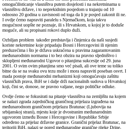
omogućilisticanje vlasništva putem dosjelosti i na nekretninama u
vlasništvu države, i to neprekidnim posjedom u trajanju od 10
odnosno 20 godina u zavisnosti od toga da li je posjed zakonit ili ne.
I ovdje ćemo napraviti paralelu s Njemačkom, koja takvu
mogućnost uopšte ne poznaje, ili s Hrvatskom, u kojoj je to doduše
moguće, ali su propisani rokovi duplo duži.
Ozbiljan problem također predstavlja i činjenica da naši susjedi
koriste nekretnine koje pripadaju Bosni i Hercegovini ili njenim
preduzećima i što je država uskraćena u pravima zagarantovanim
međunarodnim normama i to bez obzira na pravno sljedništvo i
sklopljeni međunarodni Ugovor o pitanjima sukcesije od 29. juna
2001. O svim ovim pitanjima smo već pisali, ali ove teme su toliko
bitne da se na svaku ovu tezu može i mora napraviti poseban osvrt. I
mada postoje međunarodni mehanizmi koji omogućavaju zaštitu
vlasničkih prava, BiH se i dalje drži nacionalnih sudova u Hrvatskoj
koji, čini se, donose, ne pravno valjane, nego političke odluke.
Ovdje ćemo se fokusirati na pitanje vlasništva na zemljištu na kojem
se nalazi zgrada zajedničkog graničnog prijelaza izgrađena na
međunarodnom graničnom prijelazu Bratunac (Ljubovija na
srbijanskoj strani), mjestu koje je dvostranim međunarodnim
ugovorom između Bosne i Hercegovine i Republike Srbije
određeno za prijelaz državne granice. Granični prijelaz Bratunac, na
teritoriji BiH, nalazi se pored međunarodne granične rijeke Drine,