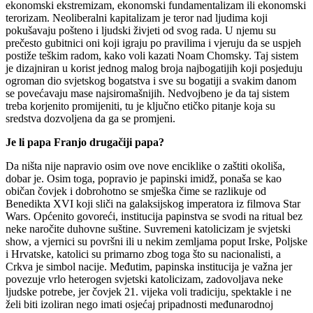
ekonomski ekstremizam, ekonomski fundamentalizam ili ekonomski
terorizam. Neoliberalni kapitalizam je teror nad ljudima koji
pokušavaju pošteno i ljudski živjeti od svog rada. U njemu su
prečesto gubitnici oni koji igraju po pravilima i vjeruju da se uspjeh
postiže teškim radom, kako voli kazati Noam Chomsky. Taj sistem
je dizajniran u korist jednog malog broja najbogatijih koji posjeduju
ogroman dio svjetskog bogatstva i sve su bogatiji a svakim danom
se povećavaju mase najsiromašnijih. Nedvojbeno je da taj sistem
treba korjenito promijeniti, tu je ključno etičko pitanje koja su
sredstva dozvoljena da ga se promjeni.
Je li papa Franjo drugačiji papa?
Da ništa nije napravio osim ove nove enciklike o zaštiti okoliša,
dobar je. Osim toga, popravio je papinski imidž, ponaša se kao
običan čovjek i dobrohotno se smješka čime se razlikuje od
Benedikta XVI koji sliči na galaksijskog imperatora iz filmova Star
Wars. Općenito govoreći, institucija papinstva se svodi na ritual bez
neke naročite duhovne suštine. Suvremeni katolicizam je svjetski
show, a vjernici su površni ili u nekim zemljama poput Irske, Poljske
i Hrvatske, katolici su primarno zbog toga što su nacionalisti, a
Crkva je simbol nacije. Međutim, papinska institucija je važna jer
povezuje vrlo heterogen svjetski katolicizam, zadovoljava neke
ljudske potrebe, jer čovjek 21. vijeka voli tradiciju, spektakle i ne
želi biti izoliran nego imati osjećaj pripadnosti međunarodnoj