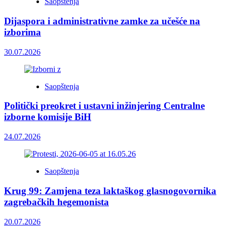
Saopštenja
Dijaspora i administrativne zamke za učešće na
izborima
30.07.2026
Saopštenja
Politički preokret i ustavni inžinjering Centralne
izborne komisije BiH
24.07.2026
Saopštenja
Krug 99: Zamjena teza laktaškog glasnogovornika
zagrebačkih hegemonista
20.07.2026