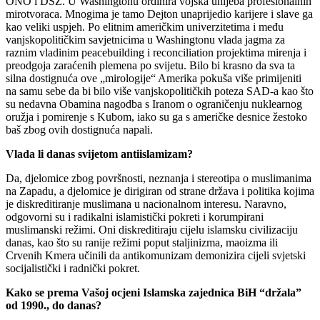
ONO i DSZ. U Washingtonu ordinira vojska uhljeba profesionalnih
mirotvoraca. Mnogima je tamo Dejton unaprijedio karijere i slave ga
kao veliki uspjeh. Po elitnim američkim univerzitetima i među
vanjskopolitičkim savjetnicima u Washingtonu vlada jagma za
raznim vladinim peacebuilding i reconciliation projektima mirenja i
preodgoja zaraćenih plemena po svijetu. Bilo bi krasno da sva ta
silna dostignuća ove „mirologije“ Amerika pokuša više primijeniti
na samu sebe da bi bilo više vanjskopolitičkih poteza SAD-a kao što
su nedavna Obamina nagodba s Iranom o ograničenju nuklearnog
oružja i pomirenje s Kubom, iako su ga s američke desnice žestoko
baš zbog ovih dostignuća napali.
Vlada li danas svijetom antiislamizam?
Da, djelomice zbog površnosti, neznanja i stereotipa o muslimanima
na Zapadu, a djelomice je dirigiran od strane država i politika kojima
je diskreditiranje muslimana u nacionalnom interesu. Naravno,
odgovorni su i radikalni islamistički pokreti i korumpirani
muslimanski režimi. Oni diskreditiraju cijelu islamsku civilizaciju
danas, kao što su ranije režimi poput staljinizma, maoizma ili
Crvenih Kmera učinili da antikomunizam demonizira cijeli svjetski
socijalistički i radnički pokret.
Kako se prema Vašoj ocjeni Islamska zajednica BiH “držala”
od 1990., do danas?