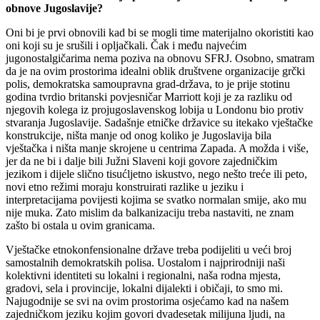
obnove Jugoslavije?
Oni bi je prvi obnovili kad bi se mogli time materijalno okoristiti kao
oni koji su je srušili i opljačkali. Čak i među najvećim
jugonostalgičarima nema poziva na obnovu SFRJ. Osobno, smatram
da je na ovim prostorima idealni oblik društvene organizacije grčki
polis, demokratska samoupravna grad-država, to je prije stotinu
godina tvrdio britanski povjesničar Marriott koji je za razliku od
njegovih kolega iz projugoslavenskog lobija u Londonu bio protiv
stvaranja Jugoslavije. Sadašnje etničke državice su itekako vještačke
konstrukcije, ništa manje od onog koliko je Jugoslavija bila
vještačka i ništa manje skrojene u centrima Zapada. A možda i više,
jer da ne bi i dalje bili Južni Slaveni koji govore zajedničkim
jezikom i dijele slično tisućljetno iskustvo, nego nešto treće ili peto,
novi etno režimi moraju konstruirati razlike u jeziku i
interpretacijama povijesti kojima se svatko normalan smije, ako mu
nije muka. Zato mislim da balkanizaciju treba nastaviti, ne znam
zašto bi ostala u ovim granicama.
Vještačke etnokonfensionalne države treba podijeliti u veći broj
samostalnih demokratskih polisa. Uostalom i najprirodniji naši
kolektivni identiteti su lokalni i regionalni, naša rodna mjesta,
gradovi, sela i provincije, lokalni dijalekti i običaji, to smo mi.
Najugodnije se svi na ovim prostorima osjećamo kad na našem
zajedničkom jeziku kojim govori dvadesetak milijuna ljudi, na