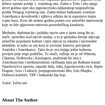
države nastale poslije 1. svjetskog rata. Zatim u Trstu i oko njega
devet godina opet oko jugoslavensko-talijanskog razgraničenja
poslije Drugog svjetskog rata. Zatim dolaze balkanske avanture
Amerikanca devedesetih i njihova odluka da tu uspostave trajnu
vojnu bazu. Kroz tih stotinu godina pratim ove američke intervencije
koje su bile uglavnom mirovno-posredničkog karaktera.
Međutim, diplomaciju i politiku stavio sam u sjenu onog što je,
inače, sporedno kod takvih studija, a to je globalno širenje utjecaja
američke popularne kulture i njen utjecaj na lokalne i nacionalne
identitete, te kako su oni kroz te uvezene žanrove percipirali
Ameriku i Amerikance. Tako da je ova knjiga jedna kulturna
povijest prije nego politička. To znači, važnije mi je od Wilsona,
Clintona, Holbrooka i Kissingera, analizirati što ima o
Amerikancima i međunarodnom vježbanju mira po Balkanu kazati
Tijardovićeva opereta, mjuzikl Jalta, Jalta, jugoslavenski rock, Bijelo
Dugme, Azra i Laibach, postjugoslavenski film, Edo Maajka,
Dubioza kolektiv, TBF i balkanski hip hop.
Autor: Tačno.net
About The Author