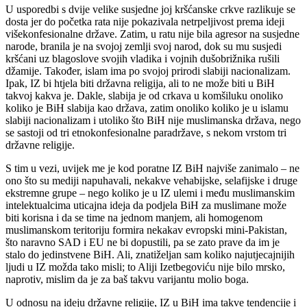
U usporedbi s dvije velike susjedne joj kršćanske crkve razlikuje se
dosta jer do početka rata nije pokazivala netrpeljivost prema ideji
višekonfesionalne države. Zatim, u ratu nije bila agresor na susjedne
narode, branila je na svojoj zemlji svoj narod, dok su mu susjedi
kršćani uz blagoslove svojih vladika i vojnih dušobrižnika rušili
džamije. Također, islam ima po svojoj prirodi slabiji nacionalizam.
Ipak, IZ bi htjela biti državna religija, ali to ne može biti u BiH
takvoj kakva je. Dakle, slabija je od crkava u komšiluku onoliko
koliko je BiH slabija kao država, zatim onoliko koliko je u islamu
slabiji nacionalizam i utoliko što BiH nije muslimanska država, nego
se sastoji od tri etnokonfesionalne paradržave, s nekom vrstom tri
državne religije.
S tim u vezi, uvijek me je kod poratne IZ BiH najviše zanimalo – ne
ono što su mediji napuhavali, nekakve vehabijske, selafijske i druge
ekstremne grupe – nego koliko je u IZ ulemi i među muslimanskim
intelektualcima uticajna ideja da podjela BiH za muslimane može
biti korisna i da se time na jednom manjem, ali homogenom
muslimanskom teritoriju formira nekakav evropski mini-Pakistan,
što naravno SAD i EU ne bi dopustili, pa se zato prave da im je
stalo do jedinstvene BiH. Ali, znatiželjan sam koliko najutjecajnijih
ljudi u IZ možda tako misli; to Aliji Izetbegoviću nije bilo mrsko,
naprotiv, mislim da je za baš takvu varijantu molio boga.
U odnosu na ideju državne religije, IZ u BiH ima takve tendencije i