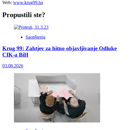
Web:
www.krug99.ba
Propustili ste?
Saopštenja
Krug 99: Zahtjev za hitno objavljivanje Odluke
CIK-a BiH
03.08.2026