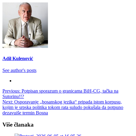
Adil Kulenović
See author's posts
Post
Previous:
Potpisan sporazum o granicama BiH-CG, tačka na
Sutorinu!!?
navigation
Next:
Osporavanje „bosanskog jezika“ pripada istom korpusu,
kojim je srpska politika tokom rata suludo pokušala da potpuno
dezavuiše termin Bosna
Više članaka