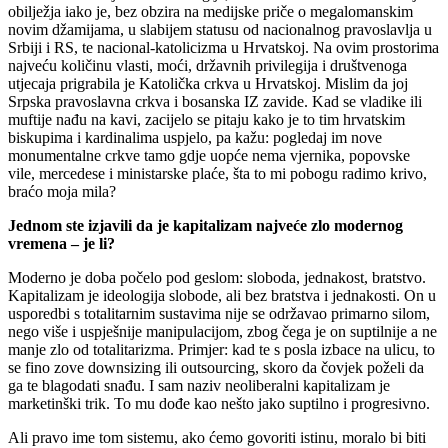
obilježja iako je, bez obzira na medijske priče o megalomanskim
novim džamijama, u slabijem statusu od nacionalnog pravoslavlja u
Srbiji i RS, te nacional-katolicizma u Hrvatskoj. Na ovim prostorima
najveću količinu vlasti, moći, državnih privilegija i društvenoga
utjecaja prigrabila je Katolička crkva u Hrvatskoj. Mislim da joj
Srpska pravoslavna crkva i bosanska IZ zavide. Kad se vladike ili
muftije nađu na kavi, zacijelo se pitaju kako je to tim hrvatskim
biskupima i kardinalima uspjelo, pa kažu: pogledaj im nove
monumentalne crkve tamo gdje uopće nema vjernika, popovske
vile, mercedese i ministarske plaće, šta to mi pobogu radimo krivo,
braćo moja mila?
Jednom ste izjavili da je kapitalizam najveće zlo modernog
vremena – je li?
Moderno je doba počelo pod geslom: sloboda, jednakost, bratstvo.
Kapitalizam je ideologija slobode, ali bez bratstva i jednakosti. On u
usporedbi s totalitarnim sustavima nije se održavao primarno silom,
nego više i uspješnije manipulacijom, zbog čega je on suptilnije a ne
manje zlo od totalitarizma. Primjer: kad te s posla izbace na ulicu, to
se fino zove downsizing ili outsourcing, skoro da čovjek poželi da
ga te blagodati snađu. I sam naziv neoliberalni kapitalizam je
marketinški trik. To mu dođe kao nešto jako suptilno i progresivno.
Ali pravo ime tom sistemu, ako ćemo govoriti istinu, moralo bi biti