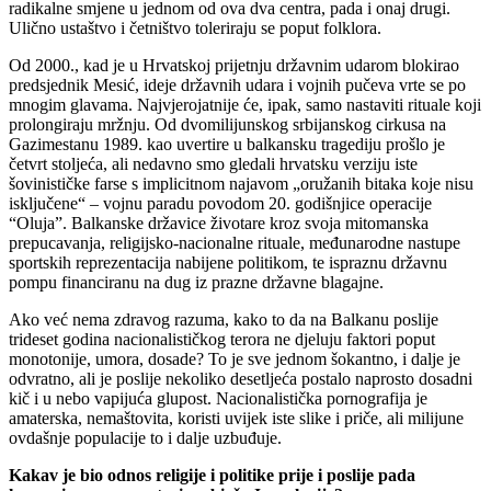
radikalne smjene u jednom od ova dva centra, pada i onaj drugi.
Ulično ustaštvo i četništvo toleriraju se poput folklora.
Od 2000., kad je u Hrvatskoj prijetnju državnim udarom blokirao
predsjednik Mesić, ideje državnih udara i vojnih pučeva vrte se po
mnogim glavama. Najvjerojatnije će, ipak, samo nastaviti rituale koji
prolongiraju mržnju. Od dvomilijunskog srbijanskog cirkusa na
Gazimestanu 1989. kao uvertire u balkansku tragediju prošlo je
četvrt stoljeća, ali nedavno smo gledali hrvatsku verziju iste
šovinističke farse s implicitnom najavom „oružanih bitaka koje nisu
isključene“ – vojnu paradu povodom 20. godišnjice operacije
“Oluja”. Balkanske državice životare kroz svoja mitomanska
prepucavanja, religijsko-nacionalne rituale, međunarodne nastupe
sportskih reprezentacija nabijene politikom, te ispraznu državnu
pompu financiranu na dug iz prazne državne blagajne.
Ako već nema zdravog razuma, kako to da na Balkanu poslije
trideset godina nacionalističkog terora ne djeluju faktori poput
monotonije, umora, dosade? To je sve jednom šokantno, i dalje je
odvratno, ali je poslije nekoliko desetljeća postalo naprosto dosadni
kič i u nebo vapijuća glupost. Nacionalistička pornografija je
amaterska, nemaštovita, koristi uvijek iste slike i priče, ali milijune
ovdašnje populacije to i dalje uzbuđuje.
Kakav je bio odnos religije i politike prije i poslije pada