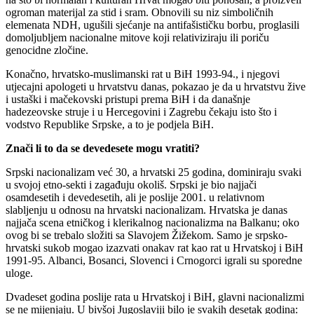
ogroman materijal za stid i sram. Obnovili su niz simboličnih
elemenata NDH, ugušili sjećanje na antifašističku borbu, proglasili
domoljubljem nacionalne mitove koji relativiziraju ili poriču
genocidne zločine.
Konačno, hrvatsko-muslimanski rat u BiH 1993-94., i njegovi
utjecajni apologeti u hrvatstvu danas, pokazao je da u hrvatstvu žive
i ustaški i mačekovski pristupi prema BiH i da današnje
hadezeovske struje i u Hercegovini i Zagrebu čekaju isto što i
vodstvo Republike Srpske, a to je podjela BiH.
Znači li to da se devedesete mogu vratiti?
Srpski nacionalizam već 30, a hrvatski 25 godina, dominiraju svaki
u svojoj etno-sekti i zagađuju okoliš. Srpski je bio najjači
osamdesetih i devedesetih, ali je poslije 2001. u relativnom
slabljenju u odnosu na hrvatski nacionalizam. Hrvatska je danas
najjača scena etničkog i klerikalnog nacionalizma na Balkanu; oko
ovog bi se trebalo složiti sa Slavojem Žižekom. Samo je srpsko-
hrvatski sukob mogao izazvati onakav rat kao rat u Hrvatskoj i BiH
1991-95. Albanci, Bosanci, Slovenci i Crnogorci igrali su sporedne
uloge.
Dvadeset godina poslije rata u Hrvatskoj i BiH, glavni nacionalizmi
se ne mijenjaju. U bivšoj Jugoslaviji bilo je svakih desetak godina: