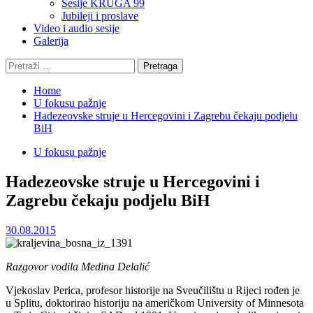
Sesije KRUGA 99
Jubileji i proslave
Video i audio sesije
Galerija
Pretraga:
Home
U fokusu pažnje
Hadezeovske struje u Hercegovini i Zagrebu čekaju podjelu
BiH
U fokusu pažnje
Hadezeovske struje u Hercegovini i
Zagrebu čekaju podjelu BiH
30.08.2015
Razgovor vodila Medina Delalić
Vjekoslav Perica, profesor historije na Sveučilištu u Rijeci rođen je
u Splitu, doktorirao historiju na američkom University of Minnesota