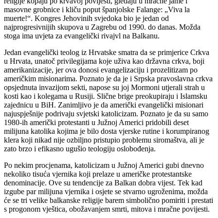
religije kopaju po krvavoj povijesti, gledaju u mračne jame i
masovne grobnice i kliču poput španjolske Falange: „Viva la
muerte!“. Kongres Jehovinih svjedoka bio je jedan od
najprogresivnijih skupova u Zagrebu od 1990. do danas. Možda
stoga ima uvjeta za evangelički rivajvl na Balkanu.
Jedan evangelički teolog iz Hrvatske smatra da se primjerice Crkva
u Hrvata, unatoč privilegijama koje uživa kao državna crkva, boji
amerikanizacije, jer ova donosi evangelizaciju i prozelitizam po
američkim misionarima. Poznato je da je i Srpska pravoslavna crkva
opsjednuta invazijom sekti, napose su joj Mormoni utjerali strah u
kosti kao i kolegama u Rusiji. Slične brige preokupiraju i Islamsku
zajednicu u BiH. Zanimljivo je da američki evangelički misionari
najuspješnije podrivaju svjetski katolicizam. Poznato je da su samo
1980-ih američki protestanti u Južnoj Americi pridobili deset
milijuna katolika kojima je bilo dosta vjerske rutine i korumpiranog
klera koji nikad nije ozbiljno pristupio problemu siromaštva, ali je
zato brzo i efikasno ugušio teologiju oslobođenja.
Po nekim procjenama, katolicizam u Južnoj Americi gubi dnevno
nekoliko tisuća vjernika koji prelaze u američke protestantske
denominacije. Ove su tendencije za Balkan dobra vijest. Tek kad
izgube par milijuna vjernika i osjete se stvarno ugroženima, možda
će se tri velike balkanske religije barem simbolično pomiriti i prestati
s progonom vještica, obožavanjem smrti, mitova i mračne povijesti.