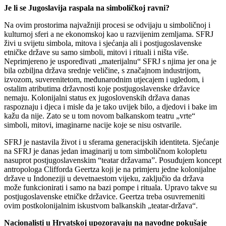
Je li se Jugoslavija raspala na simboličkoj ravni?
Na ovim prostorima najvažniji procesi se odvijaju u simboličnoj i
kulturnoj sferi a ne ekonomskoj kao u razvijenim zemljama. SFRJ
živi u svijetu simbola, mitova i sjećanja ali i postjugoslavenske
etničke države su samo simboli, mitovi i rituali i ništa više.
Neprimjereno je uspoređivati „materijalnu“ SFRJ s njima jer ona je
bila ozbiljna država srednje veličine, s značajnom industrijom,
izvozom, suverenitetom, međunarodnim utjecajem i ugledom, i
ostalim atributima državnosti koje postjugoslavenske državice
nemaju. Kolonijalni status ex jugoslovenskih država danas
raspoznaju i djeca i misle da je tako uvijek bilo, a djedovi i bake im
kažu da nije. Zato se u tom novom balkanskom teatru „vrte“
simboli, mitovi, imaginarne nacije koje se nisu ostvarile.
SFRJ je nastavila život i u sferama generacijskih identiteta. Sjećanje
na SFRJ je danas jedan imaginarij u tom simboličnom kolopletu
nasuprot postjugoslavenskim “teatar državama”. Posuđujem koncept
antropologa Clifforda Geertza koji je na primjeru jedne kolonijalne
države u Indoneziji u devetnaestom vijeku, zaključio da država
može funkcionirati i samo na bazi pompe i rituala. Upravo takve su
postjugoslavenske etničke državice. Geertza treba osuvremeniti
ovim postkolonijalnim iskustvom balkanskih „teatar-država“.
Nacionalisti u Hrvatskoj upozoravaju na navodne pokušaje