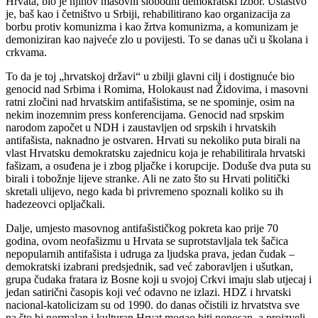
Hrvata, bio je njihov masovni slobodni demokratski izbor. Ustaštvo
je, baš kao i četništvo u Srbiji, rehabilitirano kao organizacija za
borbu protiv komunizma i kao žrtva komunizma, a komunizam je
demoniziran kao najveće zlo u povijesti. To se danas uči u školana i
crkvama.
To da je toj „hrvatskoj državi“ u zbilji glavni cilj i dostignuće bio
genocid nad Srbima i Romima, Holokaust nad Židovima, i masovni
ratni zločini nad hrvatskim antifašistima, se ne spominje, osim na
nekim inozemnim press konferencijama. Genocid nad srpskim
narodom započet u NDH i zaustavljen od srpskih i hrvatskih
antifašista, naknadno je ostvaren. Hrvati su nekoliko puta birali na
vlast Hrvatsku demokratsku zajednicu koja je rehabilitirala hrvatski
fašizam, a osuđena je i zbog pljačke i korupcije. Doduše dva puta su
birali i tobožnje lijeve stranke. Ali ne zato što su Hrvati politički
skretali ulijevo, nego kada bi privremeno spoznali koliko su ih
hadezeovci opljačkali.
Dalje, umjesto masovnog antifašističkog pokreta kao prije 70
godina, ovom neofašizmu u Hrvata se suprotstavljala tek šačica
nepopularnih antifašista i udruga za ljudska prava, jedan čudak –
demokratski izabrani predsjednik, sad već zaboravljen i ušutkan,
grupa čudaka fratara iz Bosne koji u svojoj Crkvi imaju slab utjecaj i
jedan satirični časopis koji već odavno ne izlazi. HDZ i hrvatski
nacional-katolicizam su od 1990. do danas očistili iz hrvatstva sve
na što bi normalan i kulturan Hrvat mogao biti ponosan, a proizveli