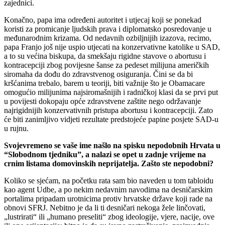
zajednici.
Konačno, papa ima određeni autoritet i utjecaj koji se ponekad
koristi za promicanje ljudskih prava i diplomatsko posredovanje u
međunarodnim krizama. Od nedavnih ozbiljnijih izazova, recimo,
papa Franjo još nije uspio utjecati na konzervativne katolike u SAD,
a to su većina biskupa, da smekšaju rigidne stavove o abortusu i
kontracepciji zbog povijesne šanse za pedeset milijuna američkih
siromaha da dođu do zdravstvenog osiguranja. Čini se da bi
kršćanima trebalo, barem u teoriji, biti važnije što je Obamacare
omogućio milijunima najsiromašnijih i radničkoj klasi da se prvi put
u povijesti dokopaju opće zdravstvene zaštite nego održavanje
najrigidnijih konzervativnih pristupa abortusu i kontracepciji. Zato
će biti zanimljivo vidjeti rezultate predstojeće papine posjete SAD-u
u rujnu.
Svojevremeno se vaše ime našlo na spisku nepodobnih Hrvata u
“Slobodnom tjedniku”, a nalazi se opet u zadnje vrijeme na
crnim listama domovinskih neprijatelja. Zašto ste nepodobni?
Koliko se sjećam, na početku rata sam bio naveden u tom tabloidu
kao agent Udbe, a po nekim nedavnim navodima na desničarskim
portalima pripadam urotnicima protiv hrvatske države koji rade na
obnovi SFRJ. Nebitno je da li ti desničari nekoga žele linčovati,
„lustrirati“ ili „humano preseliti“ zbog ideologije, vjere, nacije, ove