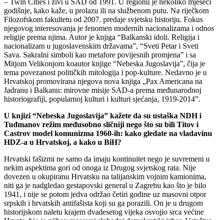
– Twin Cities i živi u SAD od 1991. U regionu je nekoliko mjeseci
godišnje, kako kaže, u prolazu ili na službenom putu. Na riječkom
Filozofskom fakultetu od 2007. predaje svjetsku historiju. Fokus
njegovog interesovanja je fenomen modernih nacionalizama i odnos
religije prema njima. Autor je knjiga “Balkanski idoli. Religija i
nacionalizam u jugoslavenskim državama”, “Sveti Petar i Sveti
Sava. Sakralni simboli kao metafore povijesnih promjena” i sa
Mitjom Velikonjom koautor knjige “Nebeska Jugoslavija”, čija je
tema povezanost političkih mitologija i pop-kulture. Nedavno je u
Hrvatskoj promovirana njegova nova knjiga „Pax Americana na
Jadranu i Balkanu: mirovne misije SAD-a prema međunarodnoj
historiografiji, popularnoj kulturi i kulturi sjećanja, 1919-2014”.
U knjizi “Nebeska Jugoslavija” kažete da su ustaška NDH i
Tuđmanov režim međusobno sličniji nego što su bili Titov i
Castrov model komunizma 1960-ih: kako gledate na vladavinu
HDZ-a u Hrvatskoj, a kako u BiH?
Hrvatski fašizmi ne samo da imaju kontinuitet nego je suvremeni u
nekim aspektima gori od onoga iz Drugog svjetskog rata. Nije
dovezen u okupiranu Hrvatsku na talijanskim vojnim kamionima,
niti ga je nadgledao gestapovski general u Zagrebu kao što je bilo
1941, i nije se potom jedva održao četiri godine uz masovni otpor
srpskih i hrvatskih antifašista koji su ga porazili. On je u drugom
historijskom naletu krajem dvadesetog vijeka osvojio srca većine