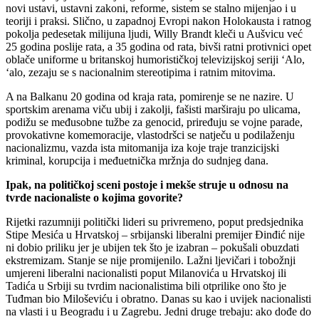
novi ustavi, ustavni zakoni, reforme, sistem se stalno mijenjao i u
teoriji i praksi. Slično, u zapadnoj Evropi nakon Holokausta i ratnog
pokolja pedesetak milijuna ljudi, Willy Brandt kleči u Aušvicu već
25 godina poslije rata, a 35 godina od rata, bivši ratni protivnici opet
oblače uniforme u britanskoj humorističkoj televizijskoj seriji ‘Alo,
‘alo, zezaju se s nacionalnim stereotipima i ratnim mitovima.
A na Balkanu 20 godina od kraja rata, pomirenje se ne nazire. U
sportskim arenama viču ubij i zakolji, fašisti marširaju po ulicama,
podižu se međusobne tužbe za genocid, priređuju se vojne parade,
provokativne komemoracije, vlastodršci se natječu u podilaženju
nacionalizmu, vazda ista mitomanija iza koje traje tranzicijski
kriminal, korupcija i međuetnička mržnja do sudnjeg dana.
Ipak, na političkoj sceni postoje i mekše struje u odnosu na
tvrde nacionaliste o kojima govorite?
Rijetki razumniji politički lideri su privremeno, poput predsjednika
Stipe Mesića u Hrvatskoj – srbijanski liberalni premijer Đinđić nije
ni dobio priliku jer je ubijen tek što je izabran – pokušali obuzdati
ekstremizam. Stanje se nije promijenilo. Lažni ljevičari i tobožnji
umjereni liberalni nacionalisti poput Milanovića u Hrvatskoj ili
Tadića u Srbiji su tvrdim nacionalistima bili otprilike ono što je
Tuđman bio Miloševiću i obratno. Danas su kao i uvijek nacionalisti
na vlasti i u Beogradu i u Zagrebu. Jedni druge trebaju: ako dođe do