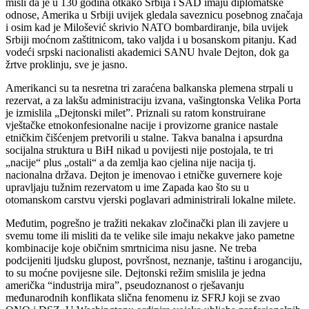
misli da je u 130 godina otkako Srbija i SAD imaju diplomatske
odnose, Amerika u Srbiji uvijek gledala saveznicu posebnog značaja
i osim kad je Milošević skrivio NATO bombardiranje, bila uvijek
Srbiji moćnom zaštitnicom, tako valjda i u bosanskom pitanju. Kad
vodeći srpski nacionalisti akademici SANU hvale Dejton, dok ga
žrtve proklinju, sve je jasno.
Amerikanci su ta nesretna tri zaraćena balkanska plemena strpali u
rezervat, a za lakšu administraciju izvana, vašingtonska Velika Porta
je izmislila „Dejtonski milet”. Priznali su ratom konstruirane
vještačke etnokonfesionalne nacije i provizorne granice nastale
etničkim čišćenjem pretvorili u stalne. Takva banalna i apsurdna
socijalna struktura u BiH nikad u povijesti nije postojala, te tri
„nacije“ plus „ostali“ a da zemlja kao cjelina nije nacija tj.
nacionalna država. Dejton je imenovao i etničke guvernere koje
upravljaju tužnim rezervatom u ime Zapada kao što su u
otomanskom carstvu vjerski poglavari administrirali lokalne milete.
Međutim, pogrešno je tražiti nekakav zločinački plan ili zavjere u
svemu tome ili misliti da te velike sile imaju nekakve jako pametne
kombinacije koje običnim smrtnicima nisu jasne. Ne treba
podcijeniti ljudsku glupost, površnost, neznanje, taštinu i aroganciju,
to su moćne povijesne sile. Dejtonski režim smislila je jedna
američka “industrija mira”, pseudoznanost o rješavanju
međunarodnih konflikata slična fenomenu iz SFRJ koji se zvao