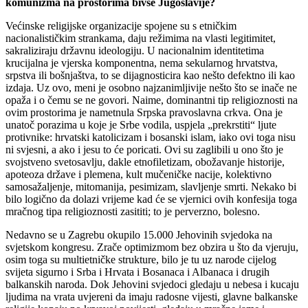
komunizma na prostorima bivše Jugoslavije?
Većinske religijske organizacije spojene su s etničkim
nacionalističkim strankama, daju režimima na vlasti legitimitet,
sakraliziraju državnu ideologiju. U nacionalnim identitetima
krucijalna je vjerska komponentna, nema sekularnog hrvatstva,
srpstva ili bošnjaštva, to se dijagnosticira kao nešto defektno ili kao
izdaja. Uz ovo, meni je osobno najzanimljivije nešto što se inače ne
opaža i o čemu se ne govori. Naime, dominantni tip religioznosti na
ovim prostorima je nametnula Srpska pravoslavna crkva. Ona je
unatoč porazima u koje je Srbe vodila, uspjela „prekrstiti“ ljute
protivnike: hrvatski katolicizam i bosanski islam, iako ovi toga nisu
ni svjesni, a ako i jesu to će poricati. Ovi su zaglibili u ono što je
svojstveno svetosavlju, dakle etnofiletizam, obožavanje historije,
apoteoza države i plemena, kult mučeničke nacije, kolektivno
samosažaljenje, mitomanija, pesimizam, slavljenje smrti. Nekako bi
bilo logično da dolazi vrijeme kad će se vjernici ovih konfesija toga
mračnog tipa religioznosti zasititi; to je perverzno, bolesno.
Nedavno se u Zagrebu okupilo 15.000 Jehovinih svjedoka na
svjetskom kongresu. Zrače optimizmom bez obzira u što da vjeruju,
osim toga su multietničke strukture, bilo je tu uz narode cijelog
svijeta sigurno i Srba i Hrvata i Bosanaca i Albanaca i drugih
balkanskih naroda. Dok Jehovini svjedoci gledaju u nebesa i kucaju
ljudima na vrata uvjereni da imaju radosne vijesti, glavne balkanske