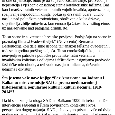
ili one orijentacije; bitno je da su javno zastrašivanje, proizvodnja
neprijatelja i vježbanje opsadnog stanja karakteristike fašizma. Baš
kao i marševi ratnih veterana i ratnih vojnih invalida, apoteoza rata,
spaljivanje nepodobnih knjiga, pokušaji državnih udara, ulično
nasilje nad političkim protivnicima, obožavanje kulta države,
supstitucija zbilje mitovima, komemoracija žrtava iz vlastitog etnosa
uz naslađivanje nad patnjama drugih, itd.
To su scene iz suvremene hrvatske povijesti. Podsjećaju na scene iz
poznatog filma „Dvadeseti vijek“ (Novecento) Bernarda
Bertoluccija koji daje slike uspona talijanskog fašizma dvadesetih i
tridesetih godina prošlog stoljeća. Tu su crnokošuljaši koji mlate
neuvjerljive patriote i političke protivnike, ratni veterani u
invalidskim kolicima s odličjima i fašističkim insignijama predvode
fašističke mimohode, a ovi vode nasilju na ulicama, državnim
udarima i diktaturi.
Šta je tema vaše nove knjige “Pax Americana na Jadranu i
Balkanu: mirovne misije SAD-a prema međunarodnoj
historiografiji, popularnoj kulturi i kulturi sjećanja, 1919-
2014”?
Da bi se razumjela uloga SAD na Balkanu 1990-ih treba američke
intervencije sagledati u širem povijesnom kontekstu i kroz
perspektivu dugog trajanja. SAD je bio vojno prisutan više od dvije
godine na Jadranu u krizi oko zapadnih granica nove jugoslavenske