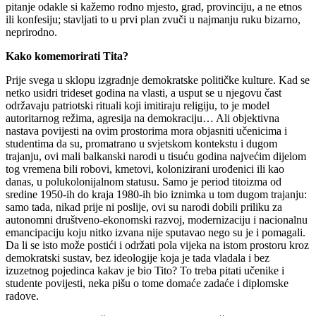
pitanje odakle si kažemo rodno mjesto, grad, provinciju, a ne etnos
ili konfesiju; stavljati to u prvi plan zvuči u najmanju ruku bizarno,
neprirodno.
Kako komemorirati Tita?
Prije svega u sklopu izgradnje demokratske političke kulture. Kad se
netko usidri trideset godina na vlasti, a usput se u njegovu čast
održavaju patriotski rituali koji imitiraju religiju, to je model
autoritarnog režima, agresija na demokraciju… Ali objektivna
nastava povijesti na ovim prostorima mora objasniti učenicima i
studentima da su, promatrano u svjetskom kontekstu i dugom
trajanju, ovi mali balkanski narodi u tisuću godina najvećim dijelom
tog vremena bili robovi, kmetovi, kolonizirani urođenici ili kao
danas, u polukolonijalnom statusu. Samo je period titoizma od
sredine 1950-ih do kraja 1980-ih bio iznimka u tom dugom trajanju:
samo tada, nikad prije ni poslije, ovi su narodi dobili priliku za
autonomni društveno-ekonomski razvoj, modernizaciju i nacionalnu
emancipaciju koju nitko izvana nije sputavao nego su je i pomagali.
Da li se isto može postići i održati pola vijeka na istom prostoru kroz
demokratski sustav, bez ideologije koja je tada vladala i bez
izuzetnog pojedinca kakav je bio Tito? To treba pitati učenike i
studente povijesti, neka pišu o tome domaće zadaće i diplomske
radove.