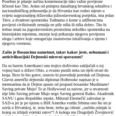
Posebno je pitanje načina komemoracije tako važne povijesne
ličnosti kao Tito. Jedan od primjera današnjeg hrvatskog sektaštva i
nacionalističkog jednoumlja je da Hrvatska kao rodno mjesto u
svijetu najpoznatijeg državnika južnoslavenskog porijekla, ima jedan
Titov, a dvadeset spomenika Tuđmanu o kome u udžbenicima
povijesti civiliziranih zemalja ne piše ništa ili ništa dobro. Tito bi
trebao imati na jugoslavenskim prostorima nekoliko spomenika na
historijskim mjestima, muzeje koji prikazuju njegovu povijesnu
ulogu i arhive koje omogućuju znanstvena istraživanja o njemu i
njegovu vremenu.
Zašto je Bosancima nametnut, takav kakav jeste, nehumani i
anticivilizacijski Dejtonski mirovni sporazum?
Da su barem Amerikanci onu trojicu doživotno zaključali u toj
vojnoj bazi u državi Ohio, a ovamo pustili neka rat riješi stvari do
kraja. Brzo bi bio gotov, ostavio bi pravedniji poredak od Dejtona.
Glavni američki dejtonski diplomat Holbrooke napisao je u
memoarima da je Dejton spasio od propasti bosanske Muslimane!
Saving private Mujo! To je Hollywood za naivne, jer u stvarnosti
nije bilo Saving private Mujo nego Saving general Ratko. Akademik
SANU i guru Republike srpske, Milorad Ekemečić zahvalan je
SAD-u jer je po njemu u BiH Amerika vratila Srbima ono što im je
uzela u Hrvatskoj, te, nota bene, treba ga citirati: „razbila osinjak iz
kojeg su izbijali svjetski ratovi“! A kolega mu Dragoljub Živojinović