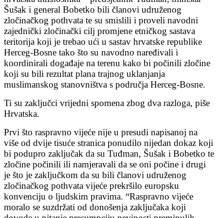
Šušak i general Bobetko bili članovi udruženog
zločinačkog pothvata te su smislili i proveli navodni
zajednički zločinački cilj promjene etničkog sastava
teritorija koji je trebao ući u sastav hrvatske republike
Herceg-Bosne tako što su navodno naređivali i
koordinirali događaje na terenu kako bi počinili zločine
koji su bili rezultat plana trajnog uklanjanja
muslimanskog stanovništva s područja Herceg-Bosne.
Ti su zaključci vrijedni spomena zbog dva razloga, piše
Hrvatska.
Prvi što raspravno vijeće nije u presudi napisanoj na
više od dvije tisuće stranica ponudilo nijedan dokaz koji
bi podupro zaključak da su Tuđman, Šušak i Bobetko te
zločine počinili ili namjeravali da se oni počine i drugi
je što je zaključkom da su bili članovi udruženog
zločinačkog pothvata vijeće prekršilo europsku
konvenciju o ljudskim pravima. “Raspravno vijeće
moralo se suzdržati od donošenja zaključaka koji
dovode u pitanje presumpciju nevinosti preminulih