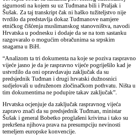
sigurnosti na kojem su uz Tuđmana bili i Praljak i
Šušak. Za taj transkript čak ni haško tužiteljstvo nije
tvrdilo da predstavlja dokaz Tuđmanove namjere
etničkog čišćenja muslimanskog stanovništva, navodi
Hrvatska u podnesku i dodaje da se na tom sastanku
razgovaralo o mogućim obračunima sa srpskim
snagama u BiH.
“Analizom ta tri dokumenta na koje se poziva raspravno
vijeće jasno je da je raspravno vijeće pogriješilo kad je
ustvrdilo da oni opravdavaju zaključak da su
predsjednik Tuđman i drugi hrvatski dužnosnici
sudjelovali u udruženom zločinačkom pothvatu. Ništa u
tim dokumentima ne podupire takav zaključak”.
Hrvatska ocjenjuje da zaključak raspravnog vijeća
zapravo znači da su predsjednik Tuđman, ministar
Šušak i general Bobetko proglašeni krivima i tako su
prekršena njihova prava na presumpciju nevinosti
temeljem europske konvencije.