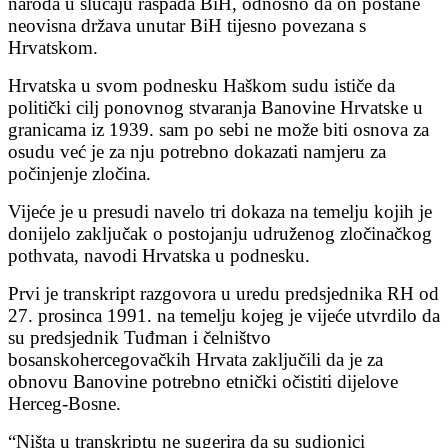
naroda u slučaju raspada BiH, odnosno da on postane
neovisna država unutar BiH tijesno povezana s
Hrvatskom.
Hrvatska u svom podnesku Haškom sudu ističe da
politički cilj ponovnog stvaranja Banovine Hrvatske u
granicama iz 1939. sam po sebi ne može biti osnova za
osudu već je za nju potrebno dokazati namjeru za
počinjenje zločina.
Vijeće je u presudi navelo tri dokaza na temelju kojih je
donijelo zaključak o postojanju udruženog zločinačkog
pothvata, navodi Hrvatska u podnesku.
Prvi je transkript razgovora u uredu predsjednika RH od
27. prosinca 1991. na temelju kojeg je vijeće utvrdilo da
su predsjednik Tuđman i čelništvo
bosanskohercegovačkih Hrvata zaključili da je za
obnovu Banovine potrebno etnički očistiti dijelove
Herceg-Bosne.
“Ništa u transkriptu ne sugerira da su sudionici