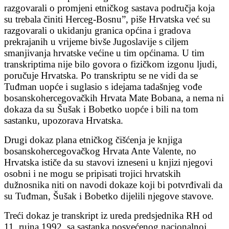
razgovarali o promjeni etničkog sastava područja koja
su trebala činiti Herceg-Bosnu”, piše Hrvatska već su
razgovarali o ukidanju granica općina i gradova
prekrajanih u vrijeme bivše Jugoslavije s ciljem
smanjivanja hrvatske većine u tim općinama. U tim
transkriptima nije bilo govora o fizičkom izgonu ljudi,
poručuje Hrvatska. Po transkriptu se ne vidi da se
Tuđman uopće i suglasio s idejama tadašnjeg vođe
bosanskohercegovačkih Hrvata Mate Bobana, a nema ni
dokaza da su Šušak i Bobetko uopće i bili na tom
sastanku, upozorava Hrvatska.
Drugi dokaz plana etničkog čišćenja je knjiga
bosanskohercegovačkog Hrvata Ante Valente, no
Hrvatska ističe da su stavovi izneseni u knjizi njegovi
osobni i ne mogu se pripisati trojici hrvatskih
dužnosnika niti on navodi dokaze koji bi potvrđivali da
su Tuđman, Šušak i Bobetko dijelili njegove stavove.
Treći dokaz je transkript iz ureda predsjednika RH od
11. rujna 1992. sa sastanka posvećenog nacionalnoj