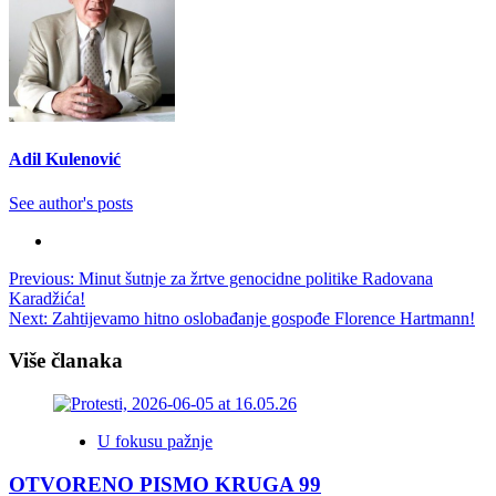
Adil Kulenović
See author's posts
Post
Previous:
Minut šutnje za žrtve genocidne politike Radovana
Karadžića!
navigation
Next:
Zahtijevamo hitno oslobađanje gospođe Florence Hartmann!
Više članaka
U fokusu pažnje
OTVORENO PISMO KRUGA 99