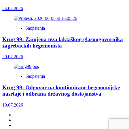
24.07.2026
Saopštenja
Krug 99: Zamjena teza laktaškog glasnogovornika
zagrebačkih hegemonista
20.07.2026
Saopštenja
Krug 99: Odgovor na kontinuirane hegemonijske
nasrtaje i odbrana državnog dostojanstva
19.07.2026
Facebook
Twitter
YouTube