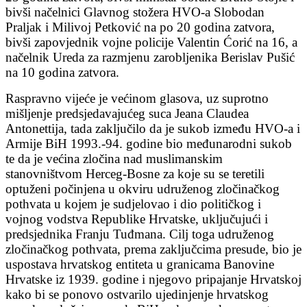
bivši načelnici Glavnog stožera HVO-a Slobodan
Praljak i Milivoj Petković na po 20 godina zatvora,
bivši zapovjednik vojne policije Valentin Ćorić na 16, a
načelnik Ureda za razmjenu zarobljenika Berislav Pušić
na 10 godina zatvora.
Raspravno vijeće je većinom glasova, uz suprotno
mišljenje predsjedavajućeg suca Jeana Claudea
Antonettija, tada zaključilo da je sukob između HVO-a i
Armije BiH 1993.-94. godine bio međunarodni sukob
te da je većina zločina nad muslimanskim
stanovništvom Herceg-Bosne za koje su se teretili
optuženi počinjena u okviru udruženog zločinačkog
pothvata u kojem je sudjelovao i dio političkog i
vojnog vodstva Republike Hrvatske, uključujući i
predsjednika Franju Tuđmana. Cilj toga udruženog
zločinačkog pothvata, prema zaključcima presude, bio je
uspostava hrvatskog entiteta u granicama Banovine
Hrvatske iz 1939. godine i njegovo pripajanje Hrvatskoj
kako bi se ponovo ostvarilo ujedinjenje hrvatskog