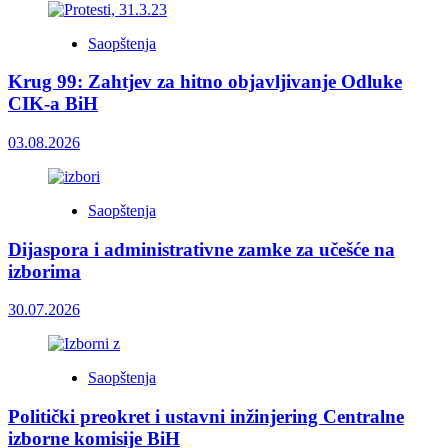
Saopštenja
Krug 99: Zahtjev za hitno objavljivanje Odluke
CIK-a BiH
03.08.2026
Saopštenja
Dijaspora i administrativne zamke za učešće na
izborima
30.07.2026
Saopštenja
Politički preokret i ustavni inžinjering Centralne
izborne komisije BiH