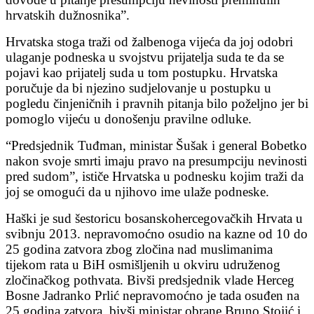
hrvatskih dužnosnika”.
Hrvatska stoga traži od žalbenoga vijeća da joj odobri
ulaganje podneska u svojstvu prijatelja suda te da se
pojavi kao prijatelj suda u tom postupku. Hrvatska
poručuje da bi njezino sudjelovanje u postupku u
pogledu činjeničnih i pravnih pitanja bilo poželjno jer bi
pomoglo vijeću u donošenju pravilne odluke.
“Predsjednik Tuđman, ministar Šušak i general Bobetko
nakon svoje smrti imaju pravo na presumpciju nevinosti
pred sudom”, ističe Hrvatska u podnesku kojim traži da
joj se omogući da u njihovo ime ulaže podneske.
Haški je sud šestoricu bosanskohercegovačkih Hrvata u
svibnju 2013. nepravomoćno osudio na kazne od 10 do
25 godina zatvora zbog zločina nad muslimanima
tijekom rata u BiH osmišljenih u okviru udruženog
zločinačkog pothvata. Bivši predsjednik vlade Herceg
Bosne Jadranko Prlić nepravomoćno je tada osuđen na
25 godina zatvora, bivši ministar obrane Bruno Stojić i