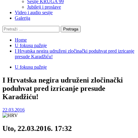
Sesije KRUGA 99
Jubileji i proslave
Video i audio sesije
Galerija
Pretraga:
Home
U fokusu pažnje
I Hrvatska negira udruženi zločinački poduhvat pred izricanje
presude Karadžiću!
U fokusu pažnje
I Hrvatska negira udruženi zločinački
poduhvat pred izricanje presude
Karadžiću!
22.03.2016
Uto, 22.03.2016. 17:32