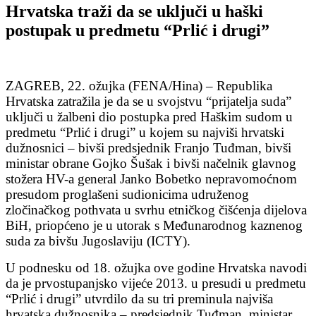
Hrvatska traži da se uključi u haški
postupak u predmetu “Prlić i drugi”
ZAGREB, 22. ožujka (FENA/Hina) – Republika
Hrvatska zatražila je da se u svojstvu “prijatelja suda”
uključi u žalbeni dio postupka pred Haškim sudom u
predmetu “Prlić i drugi” u kojem su najviši hrvatski
dužnosnici – bivši predsjednik Franjo Tuđman, bivši
ministar obrane Gojko Šušak i bivši načelnik glavnog
stožera HV-a general Janko Bobetko nepravomoćnom
presudom proglašeni sudionicima udruženog
zločinačkog pothvata u svrhu etničkog čišćenja dijelova
BiH, priopćeno je u utorak s Međunarodnog kaznenog
suda za bivšu Jugoslaviju (ICTY).
U podnesku od 18. ožujka ove godine Hrvatska navodi
da je prvostupanjsko vijeće 2013. u presudi u predmetu
“Prlić i drugi” utvrdilo da su tri preminula najviša
hrvatska dužnosnika – predsjednik Tuđman, ministar