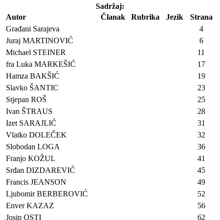
Sadržaj:
Autor
Članak
Rubrika
Jezik
Strana
Građani Sarajeva
4
Juraj MARTINOVIĆ
6
Michael STEINER
11
fra Luka MARKEŠIĆ
17
Hamza BAKŠIĆ
19
Slavko ŠANTIC
23
Stjepan ROŠ
25
Ivan ŠTRAUS
28
Izet SARAJLIĆ
31
Vlatko DOLEČEK
32
Slobodan LOGA
36
Franjo KOŽUL
41
Srđan DIZDAREVIĆ
45
Francis JEANSON
49
Ljubomir BERBEROVIĆ
52
Enver KAZAZ
56
Josip OSTI
62