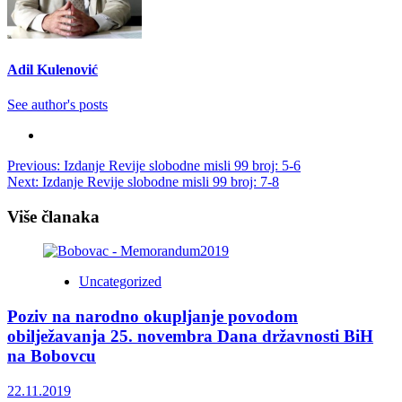
Adil Kulenović
See author's posts
Post
Previous:
Izdanje Revije slobodne misli 99 broj: 5-6
Next:
Izdanje Revije slobodne misli 99 broj: 7-8
navigation
Više članaka
Uncategorized
Poziv na narodno okupljanje povodom
obilježavanja 25. novembra Dana državnosti BiH
na Bobovcu
22.11.2019