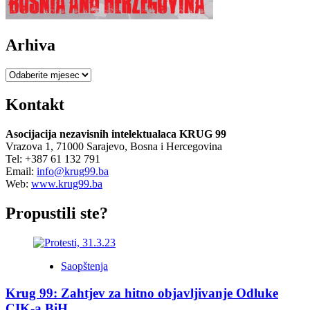
Arhiva
Arhiva
Kontakt
Asocijacija nezavisnih intelektualaca KRUG 99
Vrazova 1, 71000 Sarajevo, Bosna i Hercegovina
Tel: +387 61 132 791
Email:
info@krug99.ba
Web:
www.krug99.ba
Propustili ste?
Saopštenja
Krug 99: Zahtjev za hitno objavljivanje Odluke
CIK-a BiH