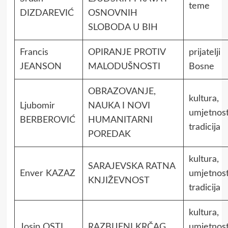
teme
DIZDAREVIĆ
OSNOVNIH
SLOBODA U BIH
Francis
OPIRANJE PROTIV
prijatelji
JEANSON
MALODUŠNOSTI
Bosne
OBRAZOVANJE,
kultura,
Ljubomir
NAUKA I NOVI
umjetnost
BERBEROVIĆ
HUMANITARNI
tradicija
POREDAK
kultura,
SARAJEVSKA RATNA
Enver KAZAZ
umjetnost
KNJIŽEVNOST
tradicija
kultura,
Josip OSTI
RAZBIJENI KRČAG
umjetnost