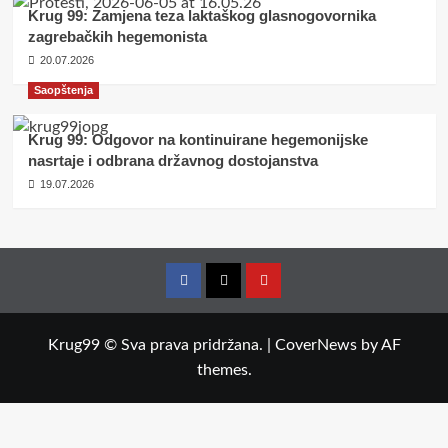
Krug 99: Zamjena teza laktaškog glasnogovornika
zagrebačkih hegemonista
20.07.2026
Saopštenja
Krug 99: Odgovor na kontinuirane hegemonijske
nasrtaje i odbrana državnog dostojanstva
19.07.2026
Facebook
Twitter
YouTube
Krug99 © Sva prava pridržana.
|
CoverNews
by AF
themes.