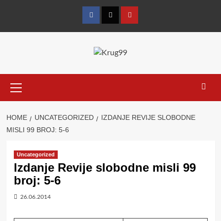
Skip
to
Facebook
Twitter
YouTube
content
Primary
Menu
HOME
UNCATEGORIZED
IZDANJE REVIJE SLOBODNE
MISLI 99 BROJ: 5-6
Uncategorized
Izdanje Revije slobodne misli 99
broj: 5-6
26.06.2014