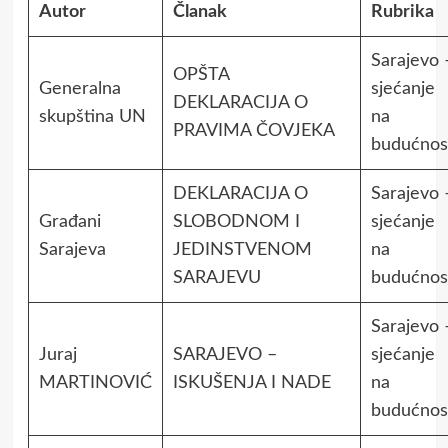
Autor
Članak
Rubrika
Sarajevo 
OPŠTA
Generalna
sjećanje
DEKLARACIJA O
skupština UN
na
PRAVIMA ČOVJEKA
budućnos
DEKLARACIJA O
Sarajevo 
Građani
SLOBODNOM I
sjećanje
Sarajeva
JEDINSTVENOM
na
SARAJEVU
budućnos
Sarajevo 
Juraj
SARAJEVO –
sjećanje
MARTINOVIĆ
ISKUŠENJA I NADE
na
budućnos