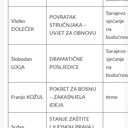
Sarajevo 
POVRATAK
Vlatko
sjećanje
STRUČNJAKA –
DOLEČEK
na
UVJET ZA OBNOVU
budućnos
Sarajevo 
Slobodan
DRAMATIČNE
sjećanje
LOGA
POSLJEDICE
na
budućnos
POKRET ZA BOSNU
Franjo KOŽUL
– ZAKAŠNJELA
teme
IDEJA
STANJE ZAŠTITE
Srđan
LJUDSKIH PRAVA I