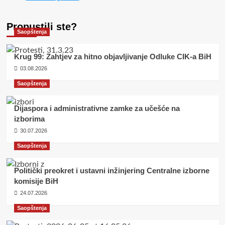
Propustili ste?
Saopštenja
Krug 99: Zahtjev za hitno objavljivanje Odluke CIK-a BiH
03.08.2026
Saopštenja
Dijaspora i administrativne zamke za učešće na
izborima
30.07.2026
Saopštenja
Politički preokret i ustavni inžinjering Centralne izborne
komisije BiH
24.07.2026
Saopštenja