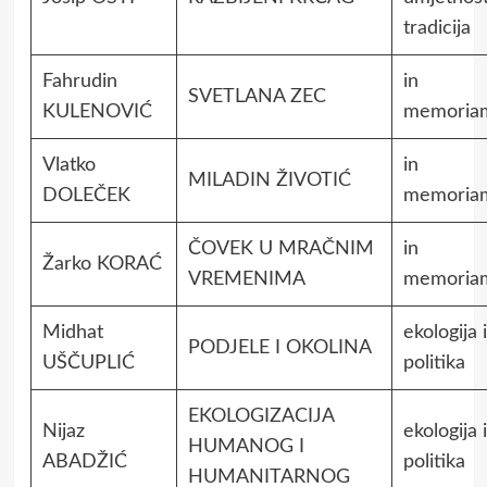
tradicija
Fahrudin
in
SVETLANA ZEC
KULENOVIĆ
memoria
Vlatko
in
MILADIN ŽIVOTIĆ
DOLEČEK
memoria
ČOVEK U MRAČNIM
in
Žarko KORAĆ
VREMENIMA
memoria
Midhat
ekologija i
PODJELE I OKOLINA
UŠČUPLIĆ
politika
EKOLOGIZACIJA
Nijaz
ekologija i
HUMANOG I
ABADŽIĆ
politika
HUMANITARNOG