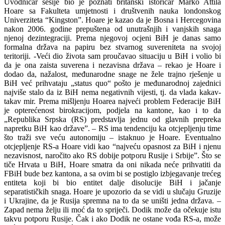
Uvodničar sesije bio je poznati britanski istoričar Marko Attila
Hoare sa Fakulteta umjetnosti i društvenih nauka londonskog
Univerziteta “Kingston”. Hoare je kazao da je Bosna i Hercegovina
nakon 2006. godine prepuštena od unutrašnjih i vanjskih snaga
njenoj dezintegraciji. Prema njegovoj ocjeni BiH je danas samo
formalna država na papiru bez stvarnog suvereniteta na svojoj
teritoriji. -Veći dio života sam proučavao situaciju u BiH i volio bi
da je ona zaista suverena i nezavisna država – rekao je Hoare i
dodao da, nažalost, međunarodne snage ne žele trajno rješenje u
BiH već prihvataju „status quo“ pošto je međunarodnoj zajednici
najviše stalo da iz BiH nema negativnih vijesti, tj. da vlada kakav-
takav mir. Prema mišljenju Hoarea najveći problem Federacije BiH
je opterećenost birokracijom, podjela na kantone, kao i to da
„Republika Srpska (RS) predstavlja jednu od glavnih prepreka
napretku BiH kao države”. – RS ima tendenciju ka otcjepljenju time
što traži sve veću autonomiju – istaknuo je Hoare. Eventualno
otcjepljenje RS-a Hoare vidi kao “najveću opasnost za BiH i njenu
nezavisnost, naročito ako RS dobije potporu Rusije i Srbije”. Što se
tiče Hrvata u BiH, Hoare smatra da oni nikada neće prihvatiti da
FBiH bude bez kantona, a sa ovim bi se postiglo izbjegavanje trećeg
entiteta koji bi bio entitet dalje disolucije BiH i jačanje
separatističkih snaga. Hoare je upozorio da se vidi u slučaju Gruzije
i Ukrajine, da je Rusija spremna na to da se uništi jedna država. –
Zapad nema želju ili moć da to spriječi. Dodik može da očekuje istu
takvu potporu Rusije. Čak i ako Dodik ne ostane vođa RS-a, može