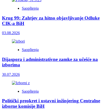
Saopštenja
Krug 99: Zahtjev za hitno objavljivanje Odluke
CIK-a BiH
03.08.2026
Saopštenja
Dijaspora i administrativne zamke za učešće na
izborima
30.07.2026
Saopštenja
Politički preokret i ustavni inžinjering Centralne
izborne komisije BiH