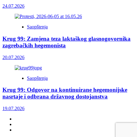
24.07.2026
Saopštenja
Krug 99: Zamjena teza laktaškog glasnogovornika
zagrebačkih hegemonista
20.07.2026
Saopštenja
Krug 99: Odgovor na kontinuirane hegemonijske
nasrtaje i odbrana državnog dostojanstva
19.07.2026
Facebook
Twitter
YouTube