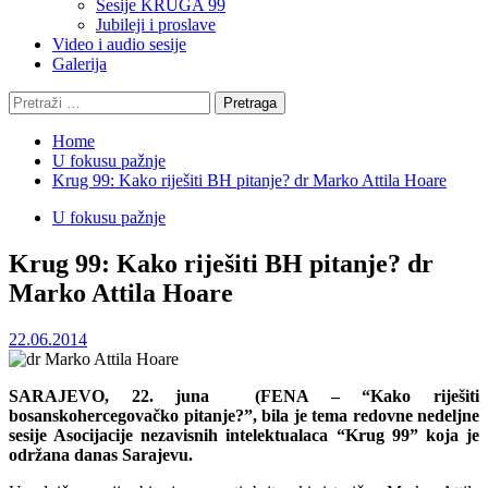
Sesije KRUGA 99
Jubileji i proslave
Video i audio sesije
Galerija
Pretraga:
Home
U fokusu pažnje
Krug 99: Kako riješiti BH pitanje? dr Marko Attila Hoare
U fokusu pažnje
Krug 99: Kako riješiti BH pitanje? dr
Marko Attila Hoare
22.06.2014
SARAJEVO, 22. juna (FENA – “Kako riješiti
bosanskohercegovačko pitanje?”, bila je tema redovne nedeljne
sesije Asocijacije nezavisnih intelektualaca “Krug 99” koja je
održana danas Sarajevu.