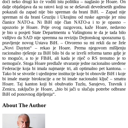
doći neko drugi ko će voditi istu politiku – naglasio je Hoare. On
dalje objašnjava da su ratovi koji su se dešavali devedesetih godina
pokazali da zapad nije bio spreman da brani BiH. – Zapad nije
spreman ni da brani Gruziju i Ukrajinu od ruske agresije jer nisu
članice NATO-a. Ni BiH nije član NATO-a i to je opasno –
upozorio je Hoare. Prije ovog razgovora, kaže Hoare, nedavno
je bio u posjeti State Departmentu u Vašingtonu te da je tada bilo
vidljivo da SAD nije spremna na reviziju Dejtonskog sporazuma tj.
pravljenje novog Ustava BiH. – Otvoreno su mi rekli da ne žele
„Novi Dayton“ – rekao je Hoare. Prema njegovom mišljenju
racionalno rješenje za BiH bilo bi da se izvrši reforma tamo gdje je
to moguće, a to je FBiH, ali kada je riječ o RS trenutno je to
nemoguće. Stoga Hoare predlaže stvaranje jedne racionalno uređene
Federacije koja bi imala najmanje tri, ali optimalno pet kantona. –
Tako bi se stvorile i ujedinjene institucije koje bi obnovile BiH i koje
bi imale manje birokracije a ne bi imale nacionalni ključ – smatra
Hoare. Taj kanton koji bi obuhvatio Tuzlu, Sarajevo, Travnik i
Zenicu, zaključio je Hoare, „bio bi jači u slučaju potrebe odbrane
BiH od ponovnog dijeljenja“.
About The Author