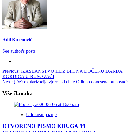
Adil Kulenović
See author's posts
Post
Previous:
IZASLANSTVO HDZ BIH NA DOČEKU DARIJA
KORDIĆA U BUSOVAČI
navigation
Next:
(De)sekularizacija vjere – da li je Odluka donesena prekasno?
Više članaka
U fokusu pažnje
OTVORENO PISMO KRUGA 99