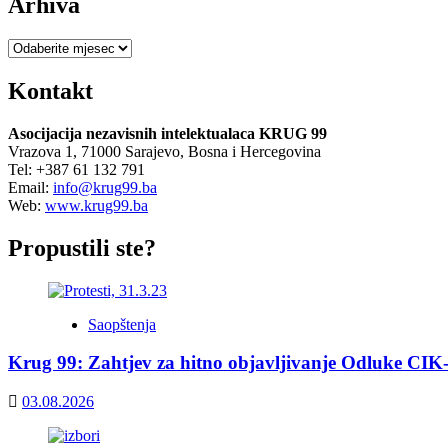
Arhiva
Arhiva
Kontakt
Asocijacija nezavisnih intelektualaca KRUG 99
Vrazova 1, 71000 Sarajevo, Bosna i Hercegovina
Tel: +387 61 132 791
Email:
info@krug99.ba
Web:
www.krug99.ba
Propustili ste?
Saopštenja
Krug 99: Zahtjev za hitno objavljivanje Odluke CIK
03.08.2026