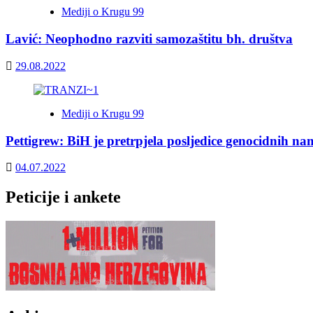
Mediji o Krugu 99
Lavić: Neophodno razviti samozaštitu bh. društva
29.08.2022
Mediji o Krugu 99
Pettigrew: BiH je pretrpjela posljedice genocidnih na
04.07.2022
Peticije i ankete