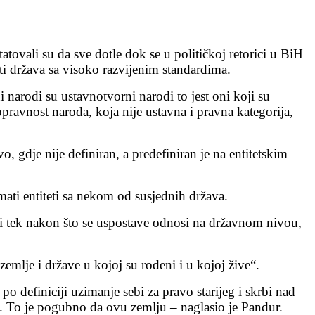
vali su da sve dotle dok se u političkoj retorici u BiH
iti država sa visoko razvijenim standardima.
i narodi su ustavnotvorni narodi to jest oni koji su
pravnost naroda, koja nije ustavna i pravna kategorija,
o, gdje nije definiran, a predefiniran je na entitetskim
ati entiteti sa nekom od susjednih država.
jati tek nakon što se uspostave odnosi na državnom nivou,
zemlje i države u kojoj su rođeni i u kojoj žive“.
o definiciji uzimanje sebi za pravo starijeg i skrbi nad
rbi. To je pogubno da ovu zemlju – naglasio je Pandur.