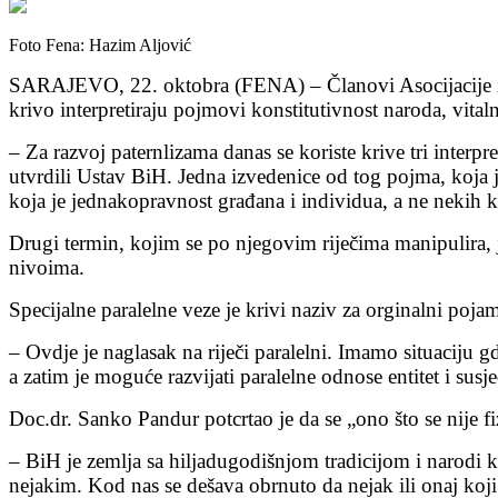
Foto Fena: Hazim Aljović
SARAJEVO, 22. oktobra (FENA) – Članovi Asocijacije intel
krivo interpretiraju pojmovi konstitutivnost naroda, vital
– Za razvoj paternlizama danas se koriste krive tri interpr
utvrdili Ustav BiH. Jedna izvedenice od tog pojma, koja j
koja je jednakopravnost građana i individua, a ne nekih ko
Drugi termin, kojim se po njegovim riječima manipulira, je 
nivoima.
Specijalne paralelne veze je krivi naziv za orginalni po
– Ovdje je naglasak na riječi paralelni. Imamo situaciju 
a zatim je moguće razvijati paralelne odnose entitet i sus
Doc.dr. Sanko Pandur potcrtao je da se „ono što se nije fi
– BiH je zemlja sa hiljadugodišnjom tradicijom i narodi ko
nejakim. Kod nas se dešava obrnuto da nejak ili onaj koj