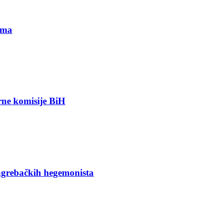
ima
orne komisije BiH
agrebačkih hegemonista