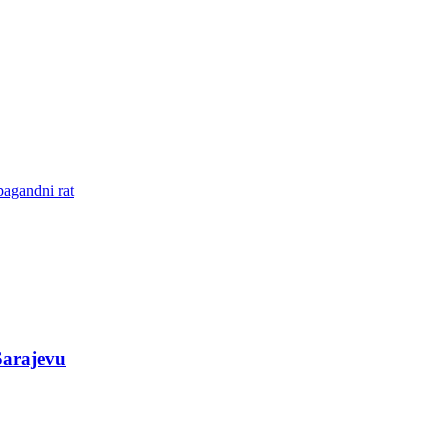
pagandni rat
Sarajevu