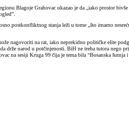
 regionu Blagoje Grahovac ukazao je da „iako prostor bivše
dogled”.
no postkonfliktnog stanja leži u tome „što imamo nesreću
ože nagovoriti na rat, iako neprekidno političke elite podg
i da drže narod u potčinjenosti. BiH ne treba tutora nego p
hovac na sesiji Kruga 99 čija je tema bila “Bosanska šutnja 