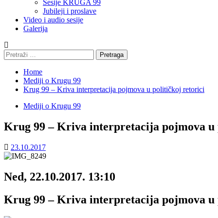
Sesije KRUGA 99
Jubileji i proslave
Video i audio sesije
Galerija
Pretraga:
Home
Mediji o Krugu 99
Krug 99 – Kriva interpretacija pojmova u političkoj retorici
Mediji o Krugu 99
Krug 99 – Kriva interpretacija pojmova u p
23.10.2017
Ned, 22.10.2017. 13:10
Krug 99 – Kriva interpretacija pojmova u p