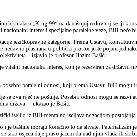
ektualaca „Krug 99“ na današnjoj redovnoj sesiji konstato
ni nacionalni interes i specijalne paralelne veze, BiH neće b
etacije jezičkopravne kategorije. Prema Ustavu, konstitutivn
e nedavno plasirana u politički prostor jeste pojam jednako
lektiviteta – izjavio je profesor Hazim Bašić.
vitalni nacionalni interes, koji je rezerviran za državni niv
jam posebni paralelni odnosi, koji prema Ustavu BiH mogu im
gdje se ova riječ ne poštuje. Posebni odnosi mogu se razvi
jedna država – ukazao je Bašić.
zički iselilo iz BiH mentalno iseljava negacijom postojanja 
ji je baštine moraju konačno to da shvate. Paternalizam je p
i se tako osjeća daje pravo jačem da nad njim vlada ili sk