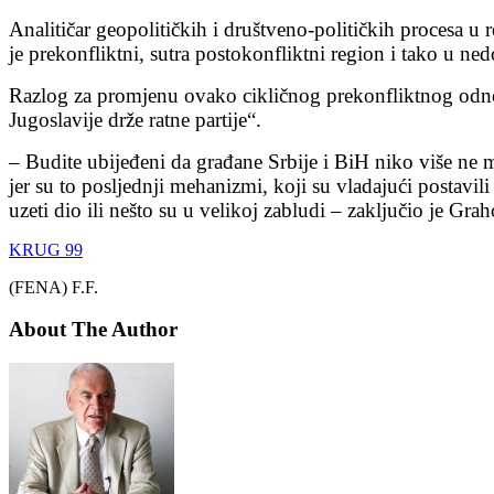
Analitičar geopolitičkih i društveno-političkih procesa u
je prekonfliktni, sutra postokonfliktni region i tako u ne
Razlog za promjenu ovako cikličnog prekonfliktnog odnos
Jugoslavije drže ratne partije“.
– Budite ubijeđeni da građane Srbije i BiH niko više ne m
jer su to posljednji mehanizmi, koji su vladajući postavil
uzeti dio ili nešto su u velikoj zabludi – zaključio je Gra
KRUG 99
(FENA) F.F.
About The Author