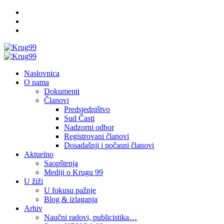
Skip
Facebook
to
Twitter
content
YouTube
Primary
Menu
Naslovnica
O nama
Dokumenti
Članovi
Predsjedništvo
Sud Časti
Nadzorni odbor
Registrovani članovi
Dosadašnji i počasni članovi
Aktuelno
Saopštenja
Mediji o Krugu 99
U žiži
U fokusu pažnje
Blog & izlaganja
Arhiv
Naučni radovi, publicistika…