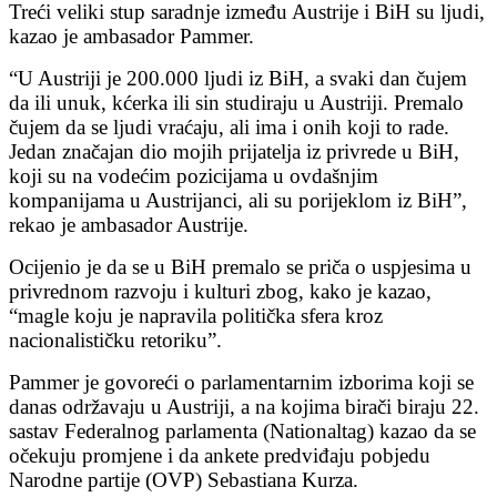
Treći veliki stup saradnje između Austrije i BiH su ljudi,
kazao je ambasador Pammer.
“U Austriji je 200.000 ljudi iz BiH, a svaki dan čujem
da ili unuk, kćerka ili sin studiraju u Austriji. Premalo
čujem da se ljudi vraćaju, ali ima i onih koji to rade.
Jedan značajan dio mojih prijatelja iz privrede u BiH,
koji su na vodećim pozicijama u ovdašnjim
kompanijama u Austrijanci, ali su porijeklom iz BiH”,
rekao je ambasador Austrije.
Ocijenio je da se u BiH premalo se priča o uspjesima u
privrednom razvoju i kulturi zbog, kako je kazao,
“magle koju je napravila politička sfera kroz
nacionalističku retoriku”.
Pammer je govoreći o parlamentarnim izborima koji se
danas održavaju u Austriji, a na kojima birači biraju 22.
sastav Federalnog parlamenta (Nationaltag) kazao da se
očekuju promjene i da ankete predviđaju pobjedu
Narodne partije (OVP) Sebastiana Kurza.