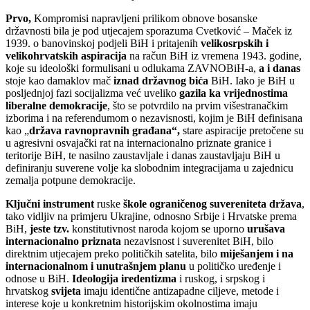
Prvo,
Kompromisi napravljeni prilikom obnove bosanske
državnosti bila je pod utjecajem sporazuma Cvetković – Maček iz
1939. o banovinskoj podjeli BiH i pritajenih
velikosrpskih i
velikohrvatskih aspiracija
na račun BiH iz vremena 1943. godine,
koje su ideološki formulisani u odlukama ZAVNOBiH-a,
a i danas
stoje kao damaklov mač
iznad državnog bića
BiH. Iako je BiH u
posljednjoj fazi socijalizma već uveliko
gazila ka vrijednostima
liberalne demokracije
, što se potvrdilo na prvim višestranačkim
izborima i na referendumom o nezavisnosti, kojim je BiH definisana
kao „
država ravnopravnih građana“,
stare aspiracije pretočene su
u agresivni osvajački rat na internacionalno priznate granice i
teritorije BiH, te nasilno zaustavljale i danas zaustavljaju BiH u
definiranju suverene volje ka slobodnim integracijama u zajednicu
zemalja potpune demokracije.
Ključni instrument
ruske
škole ograničenog suvereniteta država
,
tako vidljiv na primjeru Ukrajine, odnosno Srbije i Hrvatske prema
BiH,
jeste tzv.
konstitutivnost naroda kojom se uporno
urušava
internacionalno priznata
nezavisnost i suverenitet BiH, bilo
direktnim utjecajem preko političkih satelita, bilo
miješanjem i na
internacionalnom i unutrašnjem planu
u političko uređenje i
odnose u BiH.
Ideologija iredentizma
i ruskog, i srpskog i
hrvatskog
svijeta
imaju identične antizapadne ciljeve, metode i
interese koje u konkretnim historijskim okolnostima imaju