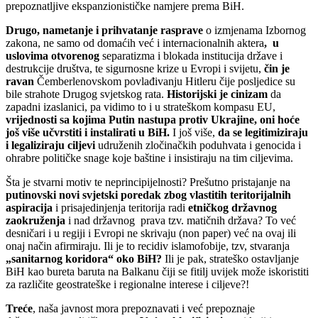
prepoznatljive ekspanzionističke namjere prema BiH.
Drugo,
nametanje i prihvatanje rasprave
o izmjenama Izbornog
zakona, ne samo od domaćih već i internacionalnih aktera
, u
uslovima otvorenog
separatizma i blokada institucija države i
destrukcije društva, te sigurnosne krize u Evropi i svijetu,
čin je
ravan
Čemberlenovskom povlađivanju Hitleru čije posljedice su
bile strahote Drugog svjetskog rata.
Historijski je cinizam
da
zapadni izaslanici, pa vidimo to i u strateškom kompasu EU,
vrijednosti sa kojima Putin nastupa protiv Ukrajine, oni hoće
još više učvrstiti i instalirati u BiH.
I još više,
da se legitimiziraju
i legaliziraju ciljevi
udruženih zločinačkih poduhvata i genocida i
ohrabre političke snage koje baštine i insistiraju na tim ciljevima.
Šta je stvarni motiv te neprincipijelnosti? Prešutno pristajanje na
putinovski novi svjetski poredak zbog vlastitih teritorijalnih
aspiracija
i prisajedinjenja teritorija radi
etničkog državnog
zaokruženja
i nad državnog prava tzv. matičnih država? To već
desničari i u regiji i Evropi ne skrivaju (non paper) već na ovaj ili
onaj način afirmiraju. Ili je to recidiv islamofobije, tzv, stvaranja
„sanitarnog koridora“ oko BiH?
Ili je pak, strateško ostavljanje
BiH kao bureta baruta na Balkanu čiji se fitilj uvijek može iskoristiti
za različite geostrateške i regionalne interese i ciljeve?!
Treće
, naša javnost mora prepoznavati i već prepoznaje