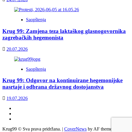
Saopštenja
Krug 99: Zamjena teza laktaškog glasnogovornika
zagrebačkih hegemonista
20.07.2026
Saopštenja
Krug 99: Odgovor na kontinuirane hegemonijske
nasrtaje i odbrana državnog dostojanstva
19.07.2026
Facebook
Twitter
YouTube
Krug99 © Sva prava pridržana.
|
CoverNews
by AF themes.