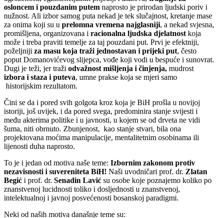
osloncem i pouzdanim putem
naprosto je prirodan ljudski poriv i
nužnost. Ali izbor samog puta nekad je tek slučajnost, kretanje mase
za onima koji su u
prelomna vremena najglasniji
, a nekad svjesna,
promišljena, organizovana i
racionalna ljudska djelatnost
koja
može i treba praviti temelje za taj pouzdani put. Prvi je efektniji,
poželjniji
za masu koja traži jednostavan i prijeki put
, često
poput Domanovićevog slijepca, vođe koji vodi u bespuće i sunovrat.
Dugi je teži, jer traži
odvažnost mišljenja i činjenja,
mudrost
izbora i staza i puteva
, umne prakse koja se mjeri samo
historijskim rezultatom.
Čini se da i pored svih golgota kroz koja je BiH prošla u novijoj
istoriji, još uvijek, i da pored svega, predominira stanje svijesti i
među akterima politike i u javnosti, u kojem se od drveta ne vidi
šuma, niti obrnuto. Zbunjenost, kao stanje stvari, bila ona
projektovana moćima manipulacije, mentalitetnim osobinama ili
lijenosti duha naprosto.
To je i jedan od motiva naše teme:
Izbornim zakonom protiv
nezavisnosti i suvereniteta BiH!
Naši uvodničari prof. dr.
Zlatan
Begić
i prof. dr.
Senadin Lavić
su osobe koje poznajemo koliko po
znanstvenoj lucidnosti toliko i dosljednosti u znanstvenoj,
intelektualnoj i javnoj posvećenosti bosanskoj paradigmi.
Neki od naših motiva današnje teme su: