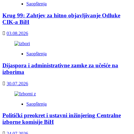
Saopštenja
Krug 99: Zahtjev za hitno objavljivanje Odluke
CIK-a BiH
03.08.2026
Saopštenja
Dijaspora i administrativne zamke za učešće na
izborima
30.07.2026
Saopštenja
Politički preokret i ustavni inžinjering Centralne
izborne komisije BiH
24.07.2026