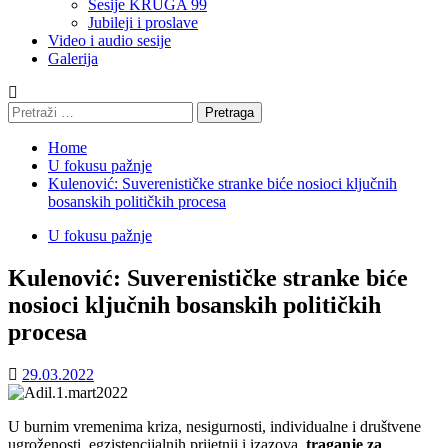
Sesije KRUGA 99
Jubileji i proslave
Video i audio sesije
Galerija
Pretraga:
Home
U fokusu pažnje
Kulenović: Suverenističke stranke biće nosioci ključnih
bosanskih političkih procesa
U fokusu pažnje
Kulenović: Suverenističke stranke biće
nosioci ključnih bosanskih političkih
procesa
29.03.2022
U burnim vremenima kriza, nesigurnosti, individualne i društvene
ugroženosti, egzistencijalnih prijetnji i izazova,
traganje za