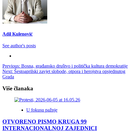
Adil Kulenović
See author's posts
Post
Previous:
Bosna, građansko društvo i politička kultura demokratije
Next:
Šestoaprilski zavjet slobode, otpora i herojstva opsjednutog
navigation
Grada
Više članaka
U fokusu pažnje
OTVORENO PISMO KRUGA 99
INTERNACIONALNOJ ZAJEDNICI