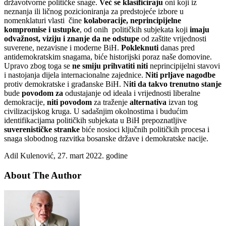
državotvorne političke snage.
Već se klasificiraju
oni koji iz
neznanja ili ličnog pozicioniranja za predstojeće izbore u
nomenklaturi vlasti čine
kolaboracije, neprincipijelne
kompromise i ustupke
, od onih političkih subjekata koji
imaju
odvažnost, viziju i znanje da ne odstupe
od zaštite vrijednosti
suverene, nezavisne i moderne BiH.
Pokleknuti
danas pred
antidemokratskim snagama, biće historijski poraz naše domovine.
Upravo zbog toga se
ne smiju prihvatiti
niti
neprincipijelni stavovi
i nastojanja dijela internacionalne zajednice.
Niti prljave nagodbe
protiv demokratske i građanske BiH. N
iti da takvo trenutno stanje
bude
povodom za
odustajanje od ideala i vrijednosti liberalne
demokracije,
niti povodom
za traženje
alternativa
izvan tog
civilizacijskog kruga. U sadašnjim okolnostima i budućim
identifikacijama političkih subjekata u BiH prepoznatljive
suverenističke stranke
biće nosioci ključnih političkih procesa i
snaga slobodnog razvitka bosanske države i demokratske nacije.
Adil Kulenović, 27. mart 2022. godine
About The Author