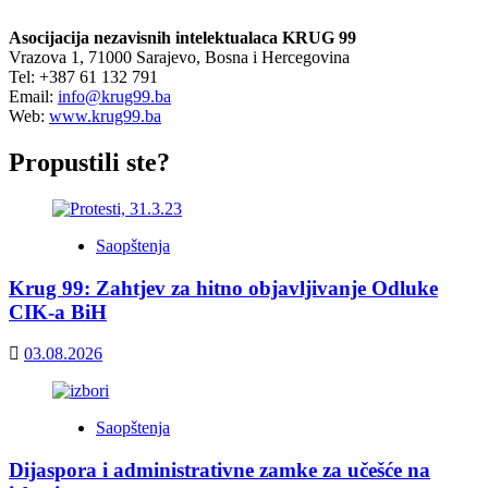
Asocijacija nezavisnih intelektualaca KRUG 99
Vrazova 1, 71000 Sarajevo, Bosna i Hercegovina
Tel: +387 61 132 791
Email:
info@krug99.ba
Web:
www.krug99.ba
Propustili ste?
Saopštenja
Krug 99: Zahtjev za hitno objavljivanje Odluke
CIK-a BiH
03.08.2026
Saopštenja
Dijaspora i administrativne zamke za učešće na