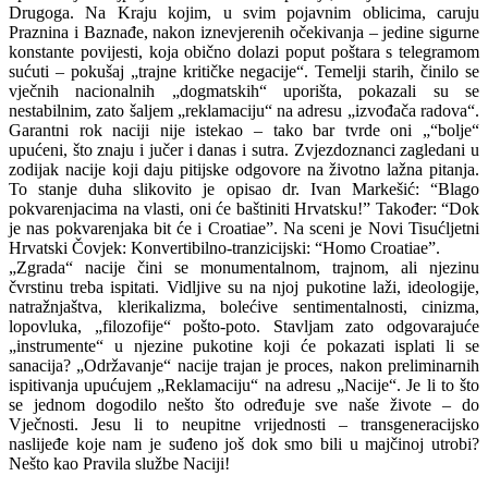
Drugoga. Na Kraju kojim, u svim pojavnim oblicima, caruju
Praznina i Baznađe, nakon iznevjerenih očekivanja – jedine sigurne
konstante povijesti, koja obično dolazi poput poštara s telegramom
sućuti – pokušaj „trajne kritičke negacije“. Temelji starih, činilo se
vječnih nacionalnih „dogmatskih“ uporišta, pokazali su se
nestabilnim, zato šaljem „reklamaciju“ na adresu „izvođača radova“.
Garantni rok naciji nije istekao – tako bar tvrde oni „“bolje“
upućeni, što znaju i jučer i danas i sutra. Zvjezdoznanci zagledani u
zodijak nacije koji daju pitijske odgovore na životno lažna pitanja.
To stanje duha slikovito je opisao dr. Ivan Markešić: “Blago
pokvarenjacima na vlasti, oni će baštiniti Hrvatsku!” Također: “Dok
je nas pokvarenjaka bit će i Croatiae”. Na sceni je Novi Tisućljetni
Hrvatski Čovjek: Konvertibilno-tranzicijski: “Homo Croatiae”.
„Zgrada“ nacije čini se monumentalnom, trajnom, ali njezinu
čvrstinu treba ispitati. Vidljive su na njoj pukotine laži, ideologije,
natražnjaštva, klerikalizma, bolećive sentimentalnosti, cinizma,
lopovluka, „filozofije“ pošto-poto. Stavljam zato odgovarajuće
„instrumente“ u njezine pukotine koji će pokazati isplati li se
sanacija? „Održavanje“ nacije trajan je proces, nakon preliminarnih
ispitivanja upućujem „Reklamaciju“ na adresu „Nacije“. Je li to što
se jednom dogodilo nešto što određuje sve naše živote – do
Vječnosti. Jesu li to neupitne vrijednosti – transgeneracijsko
naslijeđe koje nam je suđeno još dok smo bili u majčinoj utrobi?
Nešto kao Pravila službe Naciji!