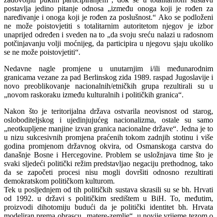
postavlja jedino pitanje odnosa „između onoga koji je rođen za
naređivanje i onoga koji je rođen za poslušnost.“ Ako se podloženi
ne može poistovjetiti s totalitarnim autoritetom njegov je izbor
unaprijed određen i sveden na to „da svoju sreću nalazi u radosnom
potčinjavanju volji moćnijeg, da participira u njegovu sjaju ukoliko
se ne može poistovjetiti“.
Nedavne nagle promjene u unutarnjim i/ili međunarodnim
granicama vezane za pad Berlinskog zida 1989. raspad Jugoslavije i
novo preoblikovanje nacionalnih/etničkih grupa rezultirali su u
„novom raskoraku između kulturalnih i političkih granica“.
Nakon što je teritorijalna država ostvarila neovisnost od starog,
osloboditeljskog i ujedinjujućeg nacionalizma, ostale su samo
„neotkupljene manjine izvan granica nacionalne države“. Jedna je to
u nizu sukcesivnih promjena praćenih tokom zadnjih stotinu i više
godina promjenom državnog okvira, od Osmanskoga carstva do
današnje Bosne i Hercegovine. Problem se usložnjava time što je
svaki sljedeći politički režim predstavljao negaciju prethodnog, tako
da se započeti procesi nisu mogli dovršiti odnosno rezultirati
demokratskom političkom kulturom.
Tek u posljednjem od tih političkih sustava skrasili su se bh. Hrvati
od 1992. u državi s političkim središtem u BiH. To, međutim,
proizvodi dihotomiju budući da je politički identitet bh. Hrvata
modeliran prema obrascu „matere-zemlje“, u novije vrijeme tezom o