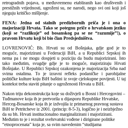
retrogradnih pojava, u međuvremenu etabliranih kao društvenih i
prestižnih vrijednosti, ugroženi su, ne narodi, nego svi oni koji još
njeguju kritičko mišljenje.
FENA: Jedna od stalnih predizbornih priča je i ona o
majorizaciji Hrvata. Tako se potegnu priče o hrvatskom jeziku
(koji se “razlikuje” od bosanskog pa se ne “razumije”!), o
pravom Hrvatu koji bi bio član Predsjedništva.
LOVRENOVIĆ: Bh. Hrvati su od Bošnjaka, gdje god je to
moguće, majorizirani u Federaciji BiH, a u Republici Srpskoj ih
nema pa i ne mogu dospjeti u poziciju da budu majorizirani. Isto
tako međutim, svugdje gdje je to moguće, majoriziraju Hrvati
Bošnjake. U Republici Srpskoj ozakonjena je majorizacija Srba nad
svima ostalima. To je izravni refleks podaničke i parohijalne
političke kulture koju BiH baštini iz svoje cjelokupne povijesti. U taj
kontekst treba staviti pitanje o ugroženosti Hrvata u BiH.
Nakon triju dekonstrukcija koje su doživjeli u Bosni i Hercegovini –
Tuđmanove koja ih je pretvorila u dijasporu Republike Hrvatske,
Herceg-Bosanske koja ih je izdvojila iz primarnog pravnog sustava
BiH te Petritcheve iz 2001. (princip: 8-5-3), logično je i neizbježno
da su bh. Hrvati institucionalno marginalizirani i majorizirani.
Međutim to je i rezultat svehrvatski vođene i dirigirane politike
“etnoprocenata” koja je, sa svim navedenim “studijama