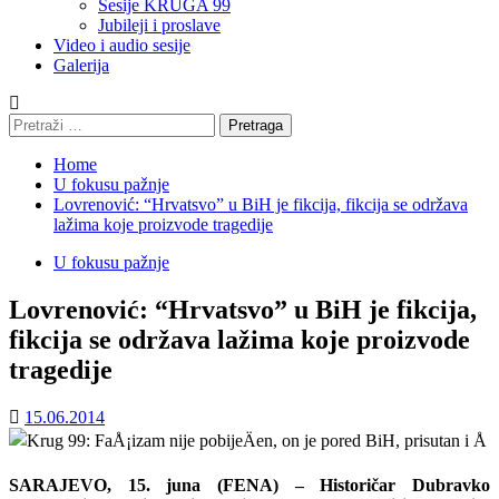
Sesije KRUGA 99
Jubileji i proslave
Video i audio sesije
Galerija
Pretraga:
Home
U fokusu pažnje
Lovrenović: “Hrvatsvo” u BiH je fikcija, fikcija se održava
lažima koje proizvode tragedije
U fokusu pažnje
Lovrenović: “Hrvatsvo” u BiH je fikcija,
fikcija se održava lažima koje proizvode
tragedije
15.06.2014
SARAJEVO, 15. juna (FENA) – Historičar Dubravko