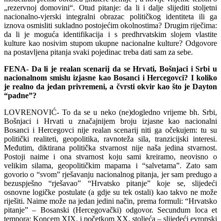
„rezervnoj domovini“. Otud pitanje: da li i dalje slijediti stoljetni
nacionalno-vjerski integralni obrazac političkog identiteta ili ga
iznova osmisliti sukladno postojećim okolnostima? Drugim riječima:
da li je moguća identifikacija i s predhrvatskim slojem vlastite
kulture kao nosivim stupom ukupne nacionalne kulture? Odgovore
na postavljena pitanja svaki pojedinac treba dati sam za sebe.
FENA- Da li je realan scenarij da se Hrvati, Bošnjaci i Srbi u
nacionalnom smislu izjasne kao Bosanci i Hercegovci? I koliko
je realno da jedan privremeni, a čvrsti okvir kao što je Dayton
“padne”?
LOVRENOVIĆ- To da se u neko (ne)dogledno vrijeme bh. Srbi,
Bošnjaci i Hrvati u značajnijem broju izjasne kao nacionalni
Bosanci i Hercegovci nije realan scenarij niti ga očekujem: tu su
politički realiteti, geopolitika, ravnoteža sila, tranzicijski interesi.
Međutim, diktirana politička stvarnost nije naša jedina stvarnost.
Postoji naime i ona stvarnost koju sami kreiramo, neovisno o
velikim silama, geopolitičkim mapama i “salvetama”. Zato sam
govorio o “svom” rješavanju nacionalnog pitanja, jer sam predugo a
bezuspješno “rješavao” “Hrvatsko pitanje” koje se, slijedeći
osnovne logičke postulate (a gdje su tek ostali) kao takvo ne može
riješiti. Naime može na jedan jedini način, prema formuli: “Hrvatsko
pitanje” – Bosanski (Hercegovački) odgovor. Secundum loca et
tempora: Koncem XIX. i početkom XX. stoljeća – slijedeći evropski