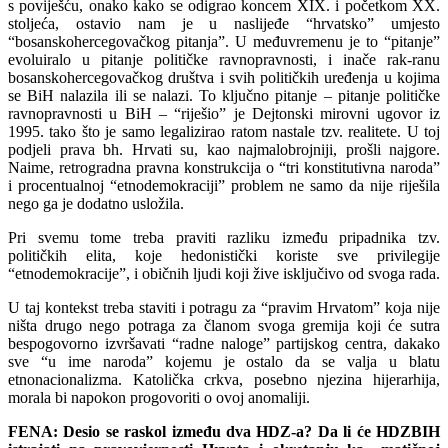
s poviješću, onako kako se odigrao koncem XIX. i početkom XX.
stoljeća, ostavio nam je u naslijeđe “hrvatsko” umjesto
“bosanskohercegovačkog pitanja”. U međuvremenu je to “pitanje”
evoluiralo u pitanje političke ravnopravnosti, i inače rak-ranu
bosanskohercegovačkog društva i svih političkih uređenja u kojima
se BiH nalazila ili se nalazi. To ključno pitanje – pitanje političke
ravnopravnosti u BiH – “riješio” je Dejtonski mirovni ugovor iz
1995. tako što je samo legalizirao ratom nastale tzv. realitete. U toj
podjeli prava bh. Hrvati su, kao najmalobrojniji, prošli najgore.
Naime, retrogradna pravna konstrukcija o “tri konstitutivna naroda”
i procentualnoj “etnodemokraciji” problem ne samo da nije riješila
nego ga je dodatno usložila.
Pri svemu tome treba praviti razliku između pripadnika tzv.
političkih elita, koje hedonistički koriste sve privilegije
“etnodemokracije”, i običnih ljudi koji žive isključivo od svoga rada.
U taj kontekst treba staviti i potragu za “pravim Hrvatom” koja nije
ništa drugo nego potraga za članom svoga gremija koji će sutra
bespogovorno izvršavati “radne naloge” partijskog centra, dakako
sve “u ime naroda” kojemu je ostalo da se valja u blatu
etnonacionalizma. Katolička crkva, posebno njezina hijerarhija,
morala bi napokon progovoriti o ovoj anomaliji.
FENA: Desio se raskol između dva HDZ-a? Da li će HDZBIH