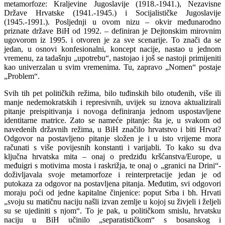
metamorfoze: Kraljevine Jugoslavije (1918.-1941.), Nezavisne
Države Hrvatske (1941.-1945.) i Socijalističke Jugoslavije
(1945.-1991.). Posljednji u ovom nizu – okvir međunarodno
priznate države BiH od 1992. – definiran je Dejtonskim mirovnim
ugovorom iz 1995. i otvoren je za sve scenarije. To znači da se
jedan, u osnovi konfesionalni, koncept nacije, nastao u jednom
vremenu, za tadašnju „upotrebu“, nastojao i još se nastoji primijeniti
kao univerzalan u svim vremenima. Tu, zapravo „Nomen“ postaje
„Problem“.
Svih tih pet političkih režima, bilo tuđinskih bilo otuđenih, više ili
manje nedemokratskih i represivnih, uvijek su iznova aktualizirali
pitanje preispitivanja i novoga definiranja jednom uspostavljene
identitarne matrice. Zato se nameće pitanje: šta je, u svakom od
navedenih državnih režima, u BiH značilo hrvatstvo i biti Hrvat?
Odgovor na postavljeno pitanje složen je i u isto vrijeme mora
računati s više povijesnih konstanti i varijabli. To kako su dva
ključna hrvatska mita – onaj o predziđu kršćanstva/Europe, u
međuigri s motivima mosta i raskrižja, te onaj o „granici na Drini“-
doživljavala svoje metamorfoze i reinterpretacije jedan je od
putokaza za odgovor na postavljena pitanja. Međutim, svi odgovori
moraju poći od jedne kapitalne činjenice: poput Srba i bh. Hrvati
„svoju su matičnu naciju našli izvan zemlje u kojoj su živjeli i željeli
su se ujediniti s njom“. To je pak, u političkom smislu, hrvatsku
naciju u BiH učinilo „separatističkom“ s bosanskog i