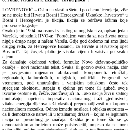
LOVRENOVIĆ – Osim na vlastitu štetu, i po cijenu licemjerja, više
se ne može biti Hrvat u Bosni i Hercegovini! Ukratko: „hrvatstvo“ u
Bosni i Hercegovini je fikcija, fikcija se održava lažima koje
proizvode tragedije.
Ovako je to 1994. na osnovi vlastitog ratnog iskustva, opisao jedan
Varešak, pripadnik HVO-a: “Poručujem vam da za nas života nema
nigdje drugo nego u našem Varešu. Gdje god dođemo mi smo ljudi
drugog reda, za Hercegovce Bosanci, za Hrvate u Hrvatskoj opet
Bosanci”. Taj čovjek platio je visoku cijenu hrvatstva po svaku
cijenu.
Za današnje okolnosti vrijedi formula: Novo državno-političko
ozračje – novi nacionalni tekst. Svaka, ili gotovo svaka nacija, zbir
je povijesnim mijenama oblikovanih komponenti: etničkih,
regionalnih, kulturoloških, religijskih, političkih. Fragmenti se
vremenom, pod unutrašnjim i vanjskim pritiskom, često tek
stjecajem okolnosti, stapaju u cjelinu pri tome ili gubeći svoje
izvorne osobine ili, češće, zadržavajući ih. Tako nacija živi u stalnoj
unutrašnjoj napetosti: imperativ nacionalnog traži „jedinstvo“,
vitalna energija dijelova teži vlastitoj prepoznatljivosti u ukupnom
nacionalnom mozaiku. Odnos između nosilaca i objekta autoriteta –
da li demokratske naravi ili u totalitarnoj državi – kojim se legitimira
nacija od presudnog je značaja. Razlika je u tome što se „s
demokratskim autoritetom može poistovjetiti, umjesto da se mora
zadovoljiti pukim participiranjem“, dok se u totalitarnom sustavu