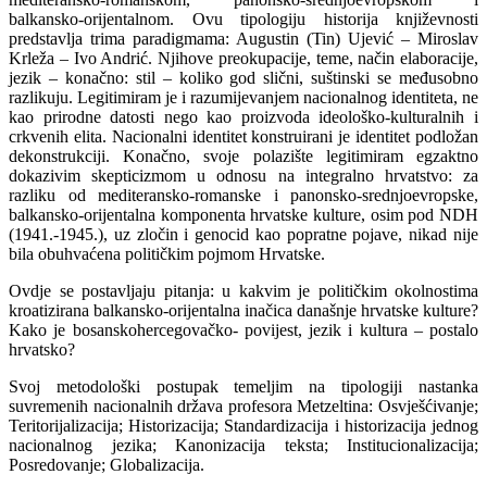
balkansko-orijentalnom. Ovu tipologiju historija književnosti
predstavlja trima paradigmama: Augustin (Tin) Ujević – Miroslav
Krleža – Ivo Andrić. Njihove preokupacije, teme, način elaboracije,
jezik – konačno: stil – koliko god slični, suštinski se međusobno
razlikuju. Legitimiram je i razumijevanjem nacionalnog identiteta, ne
kao prirodne datosti nego kao proizvoda ideološko-kulturalnih i
crkvenih elita. Nacionalni identitet konstruirani je identitet podložan
dekonstrukciji. Konačno, svoje polazište legitimiram egzaktno
dokazivim skepticizmom u odnosu na integralno hrvatstvo: za
razliku od mediteransko-romanske i panonsko-srednjoevropske,
balkansko-orijentalna komponenta hrvatske kulture, osim pod NDH
(1941.-1945.), uz zločin i genocid kao popratne pojave, nikad nije
bila obuhvaćena političkim pojmom Hrvatske.
Ovdje se postavljaju pitanja: u kakvim je političkim okolnostima
kroatizirana balkansko-orijentalna inačica današnje hrvatske kulture?
Kako je bosanskohercegovačko- povijest, jezik i kultura – postalo
hrvatsko?
Svoj metodološki postupak temeljim na tipologiji nastanka
suvremenih nacionalnih država profesora Metzeltina: Osvješćivanje;
Teritorijalizacija; Historizacija; Standardizacija i historizacija jednog
nacionalnog jezika; Kanonizacija teksta; Institucionalizacija;
Posredovanje; Globalizacija.