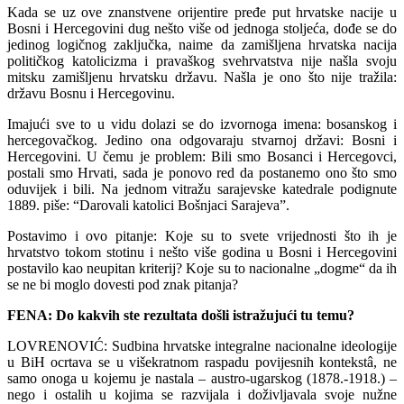
Kada se uz ove znanstvene orijentire pređe put hrvatske nacije u
Bosni i Hercegovini dug nešto više od jednoga stoljeća, dođe se do
jedinog logičnog zaključka, naime da zamišljena hrvatska nacija
političkog katolicizma i pravaškog svehrvatstva nije našla svoju
mitsku zamišljenu hrvatsku državu. Našla je ono što nije tražila:
državu Bosnu i Hercegovinu.
Imajući sve to u vidu dolazi se do izvornoga imena: bosanskog i
hercegovačkog. Jedino ona odgovaraju stvarnoj državi: Bosni i
Hercegovini. U čemu je problem: Bili smo Bosanci i Hercegovci,
postali smo Hrvati, sada je ponovo red da postanemo ono što smo
oduvijek i bili. Na jednom vitražu sarajevske katedrale podignute
1889. piše: “Darovali katolici Bošnjaci Sarajeva”.
Postavimo i ovo pitanje: Koje su to svete vrijednosti što ih je
hrvatstvo tokom stotinu i nešto više godina u Bosni i Hercegovini
postavilo kao neupitan kriterij? Koje su to nacionalne „dogme“ da ih
se ne bi moglo dovesti pod znak pitanja?
FENA: Do kakvih ste rezultata došli istražujući tu temu?
LOVRENOVIĆ: Sudbina hrvatske integralne nacionalne ideologije
u BiH ocrtava se u višekratnom raspadu povijesnih kontekstâ, ne
samo onoga u kojemu je nastala – austro-ugarskog (1878.-1918.) –
nego i ostalih u kojima se razvijala i doživljavala svoje nužne