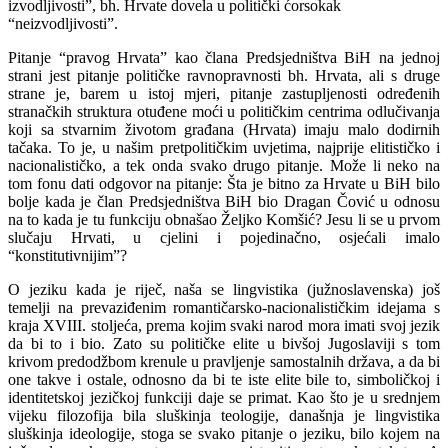
izvodljivosti”, bh. Hrvate dovela u politički ćorsokak
“neizvodljivosti”.
Pitanje “pravog Hrvata” kao člana Predsjedništva BiH na jednoj
strani jest pitanje političke ravnopravnosti bh. Hrvata, ali s druge
strane je, barem u istoj mjeri, pitanje zastupljenosti određenih
stranačkih struktura otuđene moći u političkim centrima odlučivanja
koji sa stvarnim životom građana (Hrvata) imaju malo dodirnih
tačaka. To je, u našim pretpolitičkim uvjetima, najprije elitističko i
nacionalističko, a tek onda svako drugo pitanje. Može li neko na
tom fonu dati odgovor na pitanje: Šta je bitno za Hrvate u BiH bilo
bolje kada je član Predsjedništva BiH bio Dragan Čović u odnosu
na to kada je tu funkciju obnašao Željko Komšić? Jesu li se u prvom
slučaju Hrvati, u cjelini i pojedinačno, osjećali imalo
“konstitutivnijim”?
O jeziku kada je riječ, naša se lingvistika (južnoslavenska) još
temelji na prevaziđenim romantičarsko-nacionalističkim idejama s
kraja XVIII. stoljeća, prema kojim svaki narod mora imati svoj jezik
da bi to i bio. Zato su političke elite u bivšoj Jugoslaviji s tom
krivom predodžbom krenule u pravljenje samostalnih država, a da bi
one takve i ostale, odnosno da bi te iste elite bile to, simboličkoj i
identitetskoj jezičkoj funkciji daje se primat. Kao što je u srednjem
vijeku filozofija bila sluškinja teologije, današnja je lingvistika
sluškinja ideologije, stoga se svako pitanje o jeziku, bilo kojem na