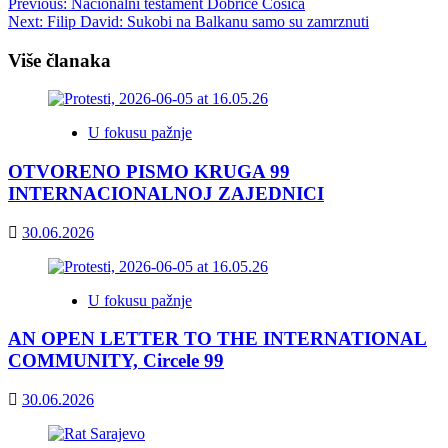
Post
Previous:
Nacionalni testament Dobrice Ćosića
Next:
Filip David: Sukobi na Balkanu samo su zamrznuti
navigation
Više članaka
U fokusu pažnje
OTVORENO PISMO KRUGA 99
INTERNACIONALNOJ ZAJEDNICI
30.06.2026
U fokusu pažnje
AN OPEN LETTER TO THE INTERNATIONAL
COMMUNITY, Circele 99
30.06.2026