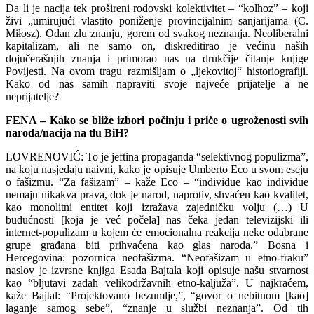
Da li je nacija tek prošireni rodovski kolektivitet – “kolhoz” – koji
živi „umirujući vlastito poniženje provincijalnim sanjarijama (C.
Miłosz). Odan zlu znanju, gorem od svakog neznanja. Neoliberalni
kapitalizam, ali ne samo on, diskreditirao je većinu naših
dojučerašnjih znanja i primorao nas na drukčije čitanje knjige
Povijesti. Na ovom tragu razmišljam o „ljekovitoj“ historiografiji.
Kako od nas samih napraviti svoje najveće prijatelje a ne
neprijatelje?
FENA – Kako se bliže izbori počinju i priče o ugroženosti svih
naroda/nacija na tlu BiH?
LOVRENOVIĆ: To je jeftina propaganda “selektivnog populizma”,
na koju nasjedaju naivni, kako je opisuje Umberto Eco u svom eseju
o fašizmu. “Za fašizam” – kaže Eco – “individue kao individue
nemaju nikakva prava, dok je narod, naprotiv, shvaćen kao kvalitet,
kao monolitni entitet koji izražava zajedničku volju (…) U
budućnosti [koja je već počela] nas čeka jedan televizijski ili
internet-populizam u kojem će emocionalna reakcija neke odabrane
grupe građana biti prihvaćena kao glas naroda.” Bosna i
Hercegovina: pozornica neofašizma. “Neofašizam u etno-fraku”
naslov je izvrsne knjiga Esada Bajtala koji opisuje našu stvarnost
kao “bljutavi zadah velikodržavnih etno-kaljuža”. U najkraćem,
kaže Bajtal: “Projektovano bezumlje,”, “govor o nebitnom [kao]
laganje samog sebe”, “znanje u službi neznanja”. Od tih