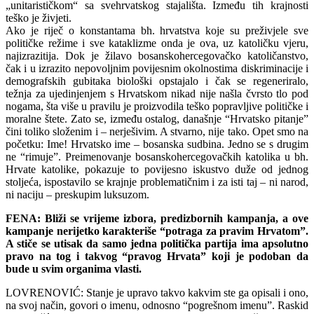
„unitarističkom“ sa svehrvatskog stajališta. Između tih krajnosti
teško je živjeti.
Ako je riječ o konstantama bh. hrvatstva koje su preživjele sve
političke režime i sve kataklizme onda je ova, uz katoličku vjeru,
najizrazitija. Dok je žilavo bosanskohercegovačko katoličanstvo,
čak i u izrazito nepovoljnim povijesnim okolnostima diskriminacije i
demografskih gubitaka biološki opstajalo i čak se regeneriralo,
težnja za ujedinjenjem s Hrvatskom nikad nije našla čvrsto tlo pod
nogama, šta više u pravilu je proizvodila teško popravljive političke i
moralne štete. Zato se, između ostalog, današnje “Hrvatsko pitanje”
čini toliko složenim i – nerješivim. A stvarno, nije tako. Opet smo na
početku: Ime! Hrvatsko ime – bosanska sudbina. Jedno se s drugim
ne “rimuje”. Preimenovanje bosanskohercegovačkih katolika u bh.
Hrvate katolike, pokazuje to povijesno iskustvo duže od jednog
stoljeća, ispostavilo se krajnje problematičnim i za isti taj – ni narod,
ni naciju – preskupim luksuzom.
FENA: Bliži se vrijeme izbora, predizbornih kampanja, a ove
kampanje nerijetko karakteriše “potraga za pravim Hrvatom”.
A stiče se utisak da samo jedna politička partija ima apsolutno
pravo na tog i takvog “pravog Hrvata” koji je podoban da
bude u svim organima vlasti.
LOVRENOVIĆ: Stanje je upravo takvo kakvim ste ga opisali i ono,
na svoj način, govori o imenu, odnosno “pogrešnom imenu”. Raskid