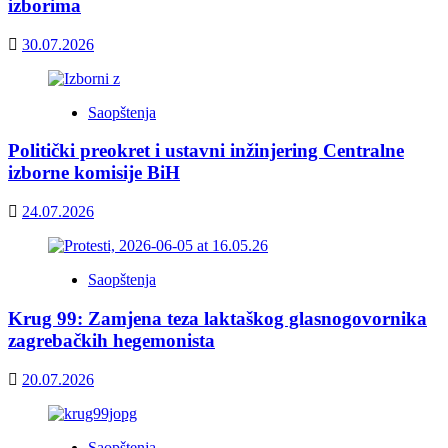
izborima
30.07.2026
Saopštenja
Politički preokret i ustavni inžinjering Centralne
izborne komisije BiH
24.07.2026
Saopštenja
Krug 99: Zamjena teza laktaškog glasnogovornika
zagrebačkih hegemonista
20.07.2026
Saopštenja