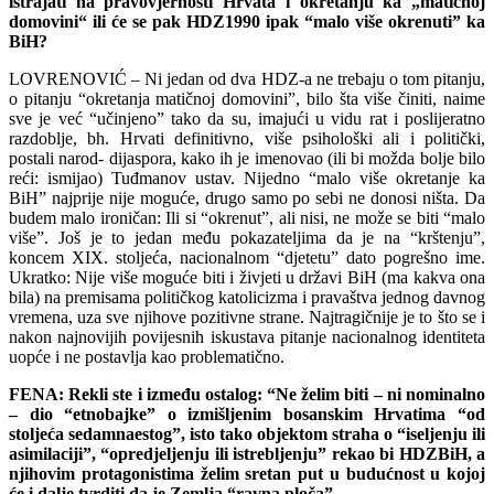
istrajati na pravovjernosti Hrvata i okretanju ka „matičnoj
domovini“ ili će se pak HDZ1990 ipak “malo više okrenuti” ka
BiH?
LOVRENOVIĆ – Ni jedan od dva HDZ-a ne trebaju o tom pitanju,
o pitanju “okretanja matičnoj domovini”, bilo šta više činiti, naime
sve je već “učinjeno” tako da su, imajući u vidu rat i poslijeratno
razdoblje, bh. Hrvati definitivno, više psihološki ali i politički,
postali narod- dijaspora, kako ih je imenovao (ili bi možda bolje bilo
reći: ismijao) Tuđmanov ustav. Nijedno “malo više okretanje ka
BiH” najprije nije moguće, drugo samo po sebi ne donosi ništa. Da
budem malo ironičan: Ili si “okrenut”, ali nisi, ne može se biti “malo
više”. Još je to jedan među pokazateljima da je na “krštenju”,
koncem XIX. stoljeća, nacionalnom “djetetu” dato pogrešno ime.
Ukratko: Nije više moguće biti i živjeti u državi BiH (ma kakva ona
bila) na premisama političkog katolicizma i pravaštva jednog davnog
vremena, uza sve njihove pozitivne strane. Najtragičnije je to što se i
nakon najnovijih povijesnih iskustava pitanje nacionalnog identiteta
uopće i ne postavlja kao problematično.
FENA: Rekli ste i između ostalog: “Ne želim biti – ni nominalno
– dio “etnobajke” o izmišljenim bosanskim Hrvatima “od
stoljeća sedamnaestog”, isto tako objektom straha o “iseljenju ili
asimilaciji”, “opredjeljenju ili istrebljenju” rekao bi HDZBiH, a
njihovim protagonistima želim sretan put u budućnost u kojoj
će i dalje tvrditi da je Zemlja “ravna ploča”.