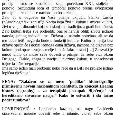
princip – smo se kroatizirali, sada, početkom XXI. stoljeća –
ponovo: Secundum loca et tempora: ponovo prema evropskom
principu – trebali bi se nacionalno bosnizirati.
Zato ću u odgovor na Vaše pitanje uključiti Stanka Lasića
(“Autobiografski zapisi”): Nacija koja živi u kulturi i smjera kulturi,
živi u volji i dinamici koja se oslanja na tradiciju, a gradi budućnost.
Zato kulturi treba sve podrediti, ona je najviši oblik života jednog
naroda, jednog individuuma. Država je narodu potrebna, ali ne da
mu bude fetiš, nego da bude u funkciji kulture. Kulturna nacija bez
države opstat će i dobiti jednoga dana državu, nacionalna država bez
kulture potkopava svoje temelje i može lako nestati […] Za svaki je
narod bitno da može sebe dovesti u pitanje, da sebe vidi okom
Drugoga. Dakle, snaga je nacije u njezinoj kulturi, u sposobnosti
trajne kritičke negacije.
Ima samo jedan mali problem: neko reče da u BiH ne prolaze jedino
logična riješenja!
FENA: “Zalažem se za novu ‘politiku’ historiografije
primjerenu novom nacionalnom identitetu, za koncept Healing
history (ography) – za terapijski postupak ‘liječenja’ od
hereditarno shvaćene nacije.” Kako to ostvariti i šta tačno
podrazumijeva?
LOVRENOVIĆ : Lapidarno kazano, na tragu Lasićevih
opservacija: najprije dovesti sebe u pitanje, vidjeti sebe okom