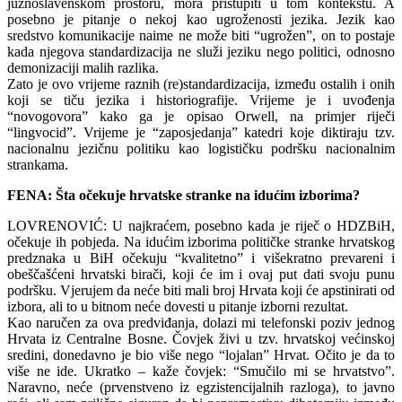
južnoslavenskom prostoru, mora pristupiti u tom kontekstu. A
posebno je pitanje o nekoj kao ugroženosti jezika. Jezik kao
sredstvo komunikacije naime ne može biti “ugrožen”, on to postaje
kada njegova standardizacija ne služi jeziku nego politici, odnosno
demonizaciji malih razlika.
Zato je ovo vrijeme raznih (re)standardizacija, između ostalih i onih
koji se tiču jezika i historiografije. Vrijeme je i uvođenja
“novogovora” kako ga je opisao Orwell, na primjer riječi
“lingvocid”. Vrijeme je “zaposjedanja” katedri koje diktiraju tzv.
nacionalnu jezičnu politiku kao logističku podršku nacionalnim
strankama.
FENA: Šta očekuje hrvatske stranke na idućim izborima?
LOVRENOVIĆ: U najkraćem, posebno kada je riječ o HDZBiH,
očekuje ih pobjeda. Na idućim izborima političke stranke hrvatskog
predznaka u BiH očekuju “kvalitetno” i višekratno prevareni i
obeščašćeni hrvatski birači, koji će im i ovaj put dati svoju punu
podršku. Vjerujem da neće biti mali broj Hrvata koji će apstinirati od
izbora, ali to u bitnom neće dovesti u pitanje izborni rezultat.
Kao naručen za ova predviđanja, dolazi mi telefonski poziv jednog
Hrvata iz Centralne Bosne. Čovjek živi u tzv. hrvatskoj većinskoj
sredini, donedavno je bio više nego “lojalan” Hrvat. Očito je da to
više ne ide. Ukratko – kaže čovjek: “Smučilo mi se hrvatstvo”.
Naravno, neće (prvenstveno iz egzistencijalnih razloga), to javno