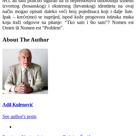
reći, ali sam prilično siguran da bi nepremostivu dihotomiju između
izvornog (bosanskog) i eksternog (hrvatskog) identiteta na ovaj
način mogao opisati daleko veći broj pojedinaca koji i dalje šute.
Ipak – kreće(mo) se naprijed, ispod kože progovora istinska muka
koja traži odgovor na pitanje: “Tko sam i što sam”? Nomen est
Omen ili Nomen est “Problem”.
About The Author
Adil Kulenović
See author's posts