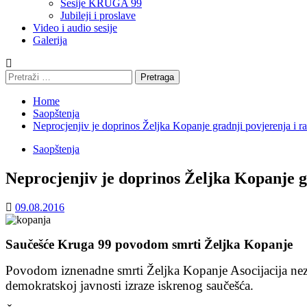
Sesije KRUGA 99
Jubileji i proslave
Video i audio sesije
Galerija
Pretraga:
Home
Saopštenja
Neprocjenjiv je doprinos Željka Kopanje gradnji povjerenja i r
Saopštenja
Neprocjenjiv je doprinos Željka Kopanje g
09.08.2016
Saučešće Kruga 99 povodom smrti Željka Kopanje
Povodom iznenadne smrti Željka Kopanje Asocijacija nezav
demokratskoj javnosti izraze iskrenog saučešća.