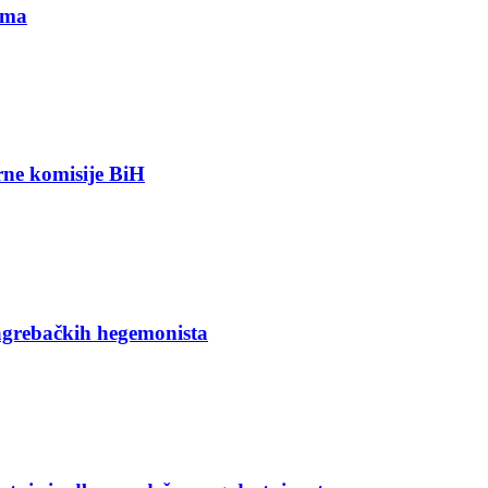
ima
orne komisije BiH
agrebačkih hegemonista