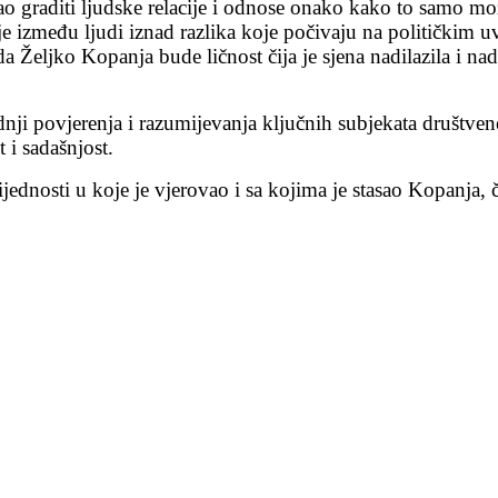
ao graditi ljudske relacije i odnose onako kako to samo mo
 između ljudi iznad razlika koje počivaju na političkim u
 da Željko Kopanja bude ličnost čija je sjena nadilazila i 
dnji povjerenja i razumijevanja ključnih subjekata društvene
 i sadašnjost.
jednosti u koje je vjerovao i sa kojima je stasao Kopanja, č