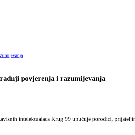
azumijevanja
radnji povjerenja i razumijevanja
isnih intelektualaca Krug 99 upućuje porodici, prijatelji