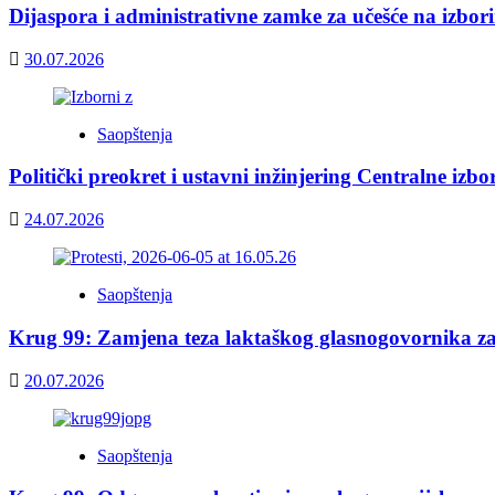
Dijaspora i administrativne zamke za učešće na izbor
30.07.2026
Saopštenja
Politički preokret i ustavni inžinjering Centralne izb
24.07.2026
Saopštenja
Krug 99: Zamjena teza laktaškog glasnogovornika z
20.07.2026
Saopštenja