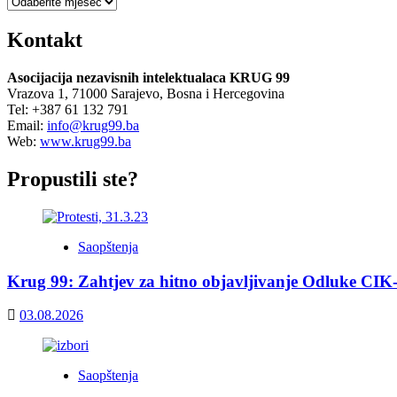
Arhiva
Kontakt
Asocijacija nezavisnih intelektualaca KRUG 99
Vrazova 1, 71000 Sarajevo, Bosna i Hercegovina
Tel: +387 61 132 791
Email:
info@krug99.ba
Web:
www.krug99.ba
Propustili ste?
Saopštenja
Krug 99: Zahtjev za hitno objavljivanje Odluke CIK
03.08.2026
Saopštenja