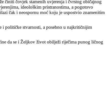
že činiti čovjek stamenih uvjerenja i čvrstog običajnog
vjerenjima, ideološkim pristranostima, a pogotovo
nadilazi čak i neospornu moć koju je uspostvio znamenitim
 i političke stvarnosti, a posebno u najkritičnijim
ine da se i Željkov život obilježi riječima punog ličnog