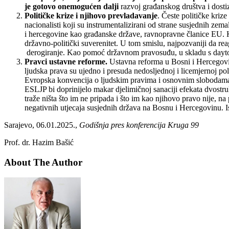
je gotovo onemogućen dalji
razvoj građanskog društva i dosti
Političke krize i njihovo prevladavanje
. Česte političke kri
nacionalisti koji su instrumentalizirani od strane susjednih zem
i hercegovine kao građanske države, ravnopravne članice EU. Ka
državno-politički suverenitet. U tom smislu, najpozvaniji da reagu
derogiranje. Kao pomoć državnom pravosuđu, u skladu s dayto
Pravci ustavne reforme.
Ustavna reforma u Bosni i Hercegovini
ljudska prava su ujedno i presuda nedosljednoj i licemjernoj p
Evropska konvencija o ljudskim pravima i osnovnim slobodama, s
ESLJP bi doprinijelo makar djelimičnoj sanaciji efekata dvostr
traže ništa što im ne pripada i što im kao njihovo pravo nije,
negativnih utjecaja susjednih država na Bosnu i Hercegovinu. Ist
Sarajevo, 06.01.2025.,
Godišnja pres konferencija Kruga 99
Prof. dr. Hazim Bašić
About The Author