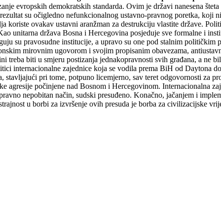
zanje evropskih demokratskih standarda. Ovim je državi nanesena šteta 
ze rezultat su očigledno nefunkcionalnog ustavno-pravnog poretka, koji
alja koriste ovakav ustavni aranžman za destrukciju vlastite države. Pol
o unitarna država Bosna i Hercegovina posjeduje sve formalne i institu
ju su pravosudne institucije, a upravo su one pod stalnim političkim pritis
nskim mirovnim ugovorom i svojim propisanim obavezama, antiustavno 
 treba biti u smjeru postizanja jednakopravnosti svih građana, a ne bi
olitici internacionalne zajednice koja se vodila prema BiH od Daytona d
tavljajući pri tome, potpuno licemjerno, sav teret odgovornosti za pro
uke agresije počinjene nad Bosnom i Hercegovinom. Internacionalna zaje
 na pravno nepobitan način, sudski presuđeno. Konačno, jačanjem i impl
rajnost u borbi za izvršenje ovih presuda je borba za civilizacijske vrij