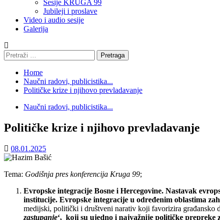
Sesije KRUGA 99
Jubileji i proslave
Video i audio sesije
Galerija
Pretraga:
Home
Naučni radovi, publicistika...
Političke krize i njihovo prevladavanje
Naučni radovi, publicistika...
Političke krize i njihovo prevladavanje
08.01.2025
Tema:
Godišnja pres konferencija Kruga 99
;
Evropske integracije Bosne i Hercegovine. Nastavak evropsko
institucije. Evropske integracije u određenim oblastima zah
medijski, politički i društveni narativ koji favorizira građans
zastupanje
‘, koji su ujedno i najvažnije političke preprek