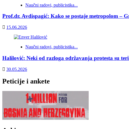
Naučni radovi, publicistika...
Prof.dr. Avdispagić: Kako se postaje metropolom – Gr
15.06.2026
Naučni radovi, publicistika...
Halilović: Neki od razloga održavanja protesta su teri
30.05.2026
Peticije i ankete