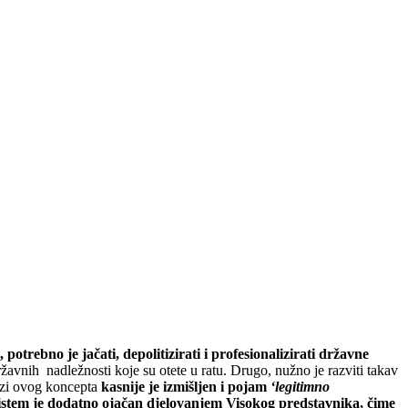
rebno je jačati, depolitizirati i profesionalizirati državne
ržavnih nadležnosti koje su otete u ratu. Drugo, nužno je razviti takav
bazi ovog koncepta
kasnije je izmišljen i pojam
‘legitimno
 sistem je dodatno ojačan djelovanjem Visokog predstavnika, čime