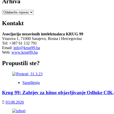
Arhiva
Arhiva
Kontakt
Asocijacija nezavisnih intelektualaca KRUG 99
Vrazova 1, 71000 Sarajevo, Bosna i Hercegovina
Tel: +387 61 132 791
Email:
info@krug99.ba
Web:
www.krug99.ba
Propustili ste?
Saopštenja
Krug 99: Zahtjev za hitno objavljivanje Odluke CIK
03.08.2026