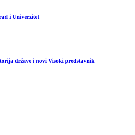
ad i Univerzitet
torija države i novi Visoki predstavnik