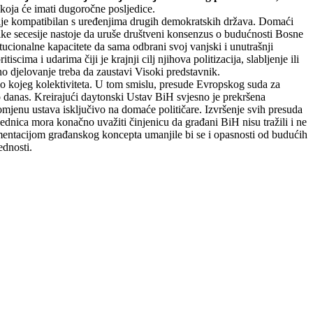
koja će imati dugoročne posljedice.
 nije kompatibilan s uređenjima drugih demokratskih država. Domaći
itike secesije nastoje da uruše društveni konsenzus o budućnosti Bosne
cionalne kapacitete da sama odbrani svoj vanjski i unutrašnji
cima i udarima čiji je krajnji cilj njihova politizacija, slabljenje ili
djelovanje treba da zaustavi Visoki predstavnik.
lo kojeg kolektiviteta. U tom smislu, presude Evropskog suda za
o danas. Kreirajući daytonski Ustav BiH svjesno je prekršena
mjenu ustava isključivo na domaće političare. Izvršenje svih presuda
dnica mora konačno uvažiti činjenicu da građani BiH nisu tražili i ne
ementacijom građanskog koncepta umanjile bi se i opasnosti od budućih
ednosti.