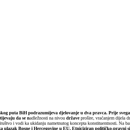
g puta BiH podrazumijeva djelovanje u dva pravca. Prije svega, pot
tijevaju da se n
adležnosti na nivou
države
prošire, vraćanjem dijela d
ko društvo i vodi ka ukidanju nametnutog koncepta konstituentnosti. Na 
e za ulazak Bosne i Hercegovine u EU. Etniciziran političko-pravni