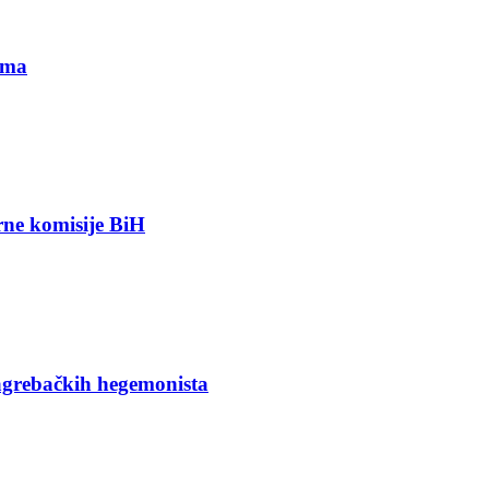
ima
orne komisije BiH
agrebačkih hegemonista